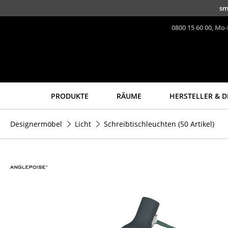
Direkt zum Inhalt
sm
0800 15 60 00, Mo-
PRODUKTE
RÄUME
HERSTELLER & D
Sitzmöbel
Tische
Designermöbel
Licht
Schreibtischleuchten
(50 Artikel)
Esszimmerstühle
Esstische
Sofas
Beistelltische
Sessel
Couchtische
Loungesessel
Schreibtische
Stühle
Sekretäre & PC-Tische
Freischwinger
Konferenztische
Barhocker
Stehtische &