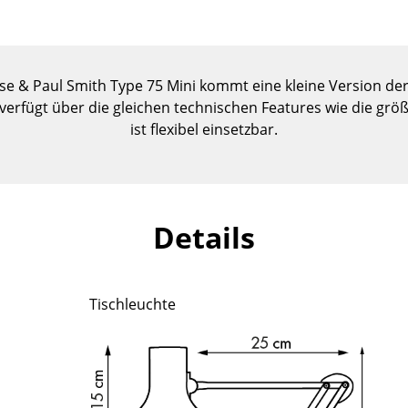
Kinderzimmer
Arbeitszimmer
Diele
se & Paul Smith Type 75 Mini kommt eine kleine Version der
Badezimmer
e verfügt über die gleichen technischen Features wie die gr
Stauraum
ist flexibel einsetzbar.
Balkon & Garten
Hersteller
Designer
Artemide
Alvar Aalto
Details
Cassina
Arne Jacobsen
Fritz Hansen
Charles & Ray Eames
HAY
Eero Saarinen
Tischleuchte
Knoll International
Egon Eiermann
Louis Poulsen
Eileen Gray
Muuto
Jean Prouvé
Nils Holger Moormann
Le Corbusier