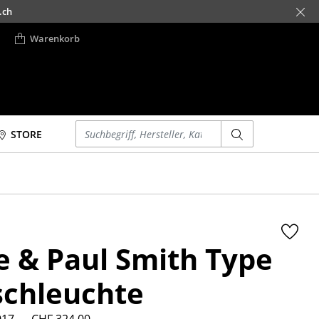
.ch
Warenkorb
Einen Suchbegriff eingeben
STORE
Betten
Accessoires
Doppelbetten
Uhren
Einzelbetten
Spiegel
Stapelbetten
Figuren & Miniaturen
e & Paul Smith Type
Kinderbetten
Vasen
Nachttische &
Tabletts
schleuchte
Bettzubehör
Büroutensilien
... alle Betten
Aufbewahrungsboxen