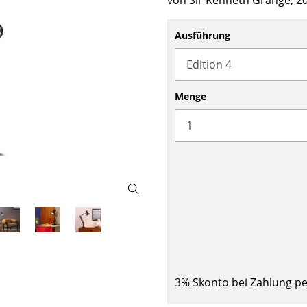
von Sir Kenneth Grange, 2
Barmöbel
Outdoor-Leuchten
Garderoben
Akkuleuchten
Ausführung
Kleinaufbewahrung
... alle Leuchten
Einzelteile
... alle Aufbewahrungsmöbel
Menge
USM Haller Konfigurator
Zuhause
Wohnzimmer
Esszimmer
3% Skonto bei Zahlung p
Schlafzimmer