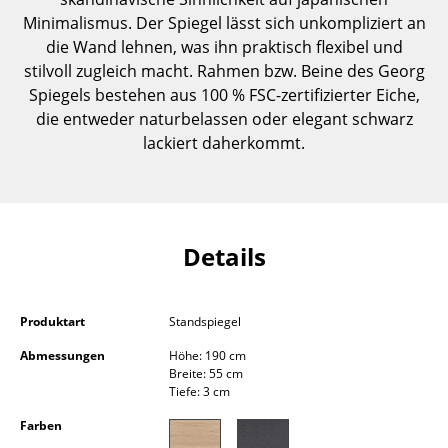
Einzelteile
Minimalismus. Der Spiegel lässt sich unkompliziert an
die Wand lehnen, was ihn praktisch flexibel und
... alle Tische
stilvoll zugleich macht. Rahmen bzw. Beine des Georg
Spiegels bestehen aus 100 % FSC-zertifizierter Eiche,
Aufbewahren
die entweder naturbelassen oder elegant schwarz
lackiert daherkommt.
Regale & Schränke
Bücherregale
Wandregale
Details
Sideboards & Kommoden
TV Möbel
Produktart
Standspiegel
Beistell- & Rollcontainer
Abmessungen
Höhe: 190 cm
Breite: 55 cm
Barmöbel
Tiefe: 3 cm
Garderoben
Farben