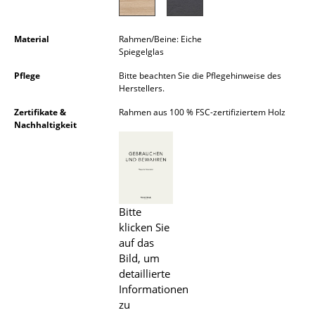
Kleinaufbewahrung
Material
Rahmen/Beine: Eiche
Einzelteile
Spiegelglas
... alle Aufbewahrungsmöbel
Pflege
Bitte beachten Sie die Pflegehinweise des
Herstellers.
Licht
Zertifikate &
Rahmen aus 100 % FSC-zertifiziertem Holz
Nachhaltigkeit
Hängeleuchten & Deckenleuchten
Tischleuchten
Schreibtischleuchten
Bitte
Stehleuchten & Leseleuchten
klicken Sie
auf das
Bodenleuchten
Bild, um
Wandleuchten
detaillierte
Informationen
Outdoor-Leuchten
zu