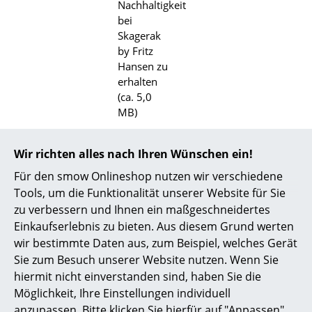
Nachhaltigkeit
Akkuleuchten
bei
Skagerak
... alle Leuchten
by Fritz
Hansen zu
Betten
erhalten
(ca. 5,0
Doppelbetten
MB)
Einzelbetten
Gewährleistung
24 Monate
Wir richten alles nach Ihren Wünschen ein!
Stapelbetten
Produktfamilie
Die
Georg Kollektion
Für den smow Onlineshop nutzen wir verschiedene
Kinderbetten
Tools, um die Funktionalität unserer Website für Sie
zu verbessern und Ihnen ein maßgeschneidertes
Nachttische & Bettzubehör
Einkaufserlebnis zu bieten. Aus diesem Grund werten
... alle Betten
wir bestimmte Daten aus, zum Beispiel, welches Gerät
Sie zum Besuch unserer Website nutzen. Wenn Sie
Accessoires
hiermit nicht einverstanden sind, haben Sie die
Möglichkeit, Ihre Einstellungen individuell
Uhren
anzupassen. Bitte klicken Sie hierfür auf "Anpassen".