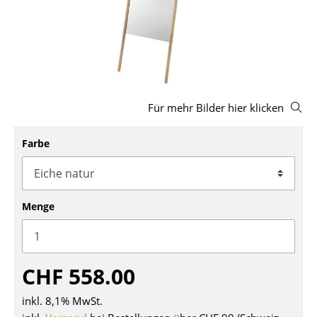
Hocker
Bänke & Liegen
Sitzsäcke
Gartenstühle
Für mehr Bilder hier klicken
Kinderstühle
Farbe
Schaukelstühle
Bürodrehstühle
Menge
Konferenzstühle
Bürosessel
CHF 558.00
Einzelteile
inkl. 8,1% MwSt.
... alle Sitzmöbel