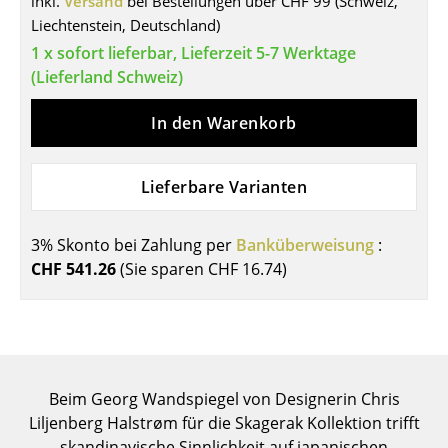
inkl.
Versand
bei Bestellungen über CHF 99 (Schweiz,
Liechtenstein, Deutschland)
Tische
1 x sofort lieferbar, Lieferzeit 5-7 Werktage
Esstische
(Lieferland Schweiz)
Beistelltische
In den Warenkorb
Couchtische
Lieferbare Varianten
Schreibtische
Sekretäre & PC-Tische
3% Skonto bei Zahlung per
Banküberweisung
:
Konferenztische
CHF 541.26
(Sie sparen
CHF 16.74
)
Stehtische & Stehpulte
Kindertische
Gartentische
Beim Georg Wandspiegel von Designerin Chris
Liljenberg Halstrøm für die Skagerak Kollektion trifft
Servierwagen
skandinavische Sinnlichkeit auf japanischen