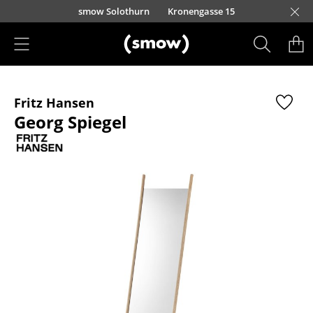
Direkt zum Inhalt
smow Solothurn
Kronengasse 15
Produkte
Fritz Hansen
Sitzmöbel
Georg Spiegel
Esszimmerstühle
Sofas
Sessel
Loungesessel
Stühle
Freischwinger
Barhocker