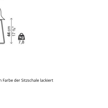
 Farbe der Sitzschale lackiert
sign
n
ien