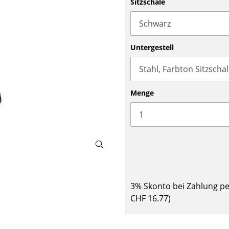
Sitzschale
Barmöbel
Outdoor-Leuchten
Garderoben
Akkuleuchten
Kleinaufbewahrung
... alle Leuchten
Untergestell
Einzelteile
... alle Aufbewahrungsmöbel
USM Haller Konfigurator
Menge
Zuhause
3% Skonto bei Zahlung p
Wohnzimmer
CHF 16.77
)
Esszimmer
Schlafzimmer