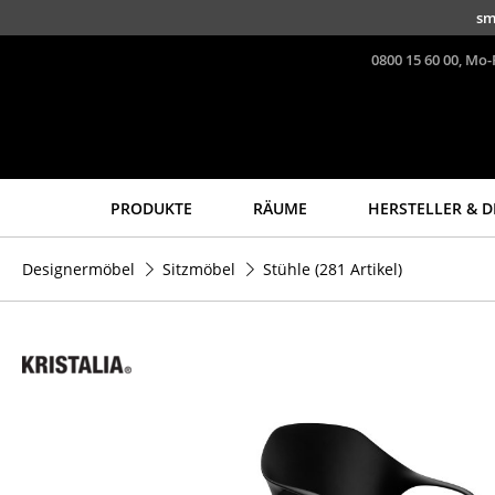
Direkt zum Inhalt
sm
0800 15 60 00, Mo-
PRODUKTE
RÄUME
HERSTELLER & D
Sitzmöbel
Tische
Designermöbel
Sitzmöbel
Stühle
(281 Artikel)
Esszimmerstühle
Esstische
Sofas
Beistelltische
Sessel
Couchtische
Loungesessel
Schreibtische
Stühle
Sekretäre & PC-Tische
Freischwinger
Konferenztische
Barhocker
Stehtische &