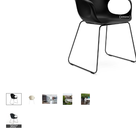
Stehpulte
Hocker
Kindertische
Bänke & Liegen
Gartentische
Sitzsäcke
Servierwagen
Gartenstühle
Einzelteile
Kinderstühle
... alle Tische
Schaukelstühle
Bürodrehstühle
Konferenzstühle
Bürosessel
Einzelteile
... alle Sitzmöbel
360°