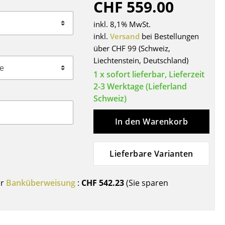
CHF 559.00
Decken
Kissen
inkl. 8,1% MwSt.
Teppiche
inkl.
Versand
bei Bestellungen
über CHF 99 (Schweiz,
Vorhänge
Liechtenstein, Deutschland)
... alle Accessoires
1 x sofort lieferbar, Lieferzeit
2-3 Werktage (Lieferland
Schweiz)
In den Warenkorb
Lieferbare Varianten
Büro
er
Banküberweisung
:
CHF 542.23
(Sie sparen
Arbeitsplatz
Management Büro
Konferenzraum