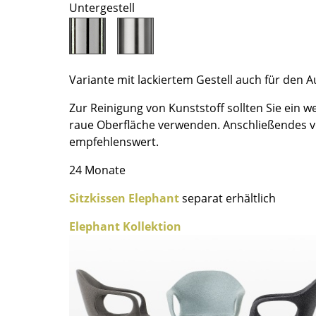
Untergestell
Farbwelten
Das Original
Geschenkideen
Variante mit lackiertem Gestell auch für den 
Zur Reinigung von Kunststoff sollten Sie ein 
raue Oberfläche verwenden. Anschließendes vo
empfehlenswert.
24 Monate
sch
Sitzkissen Elephant
separat erhältlich
 einen Blick
Elephant Kollektion
 eingeben