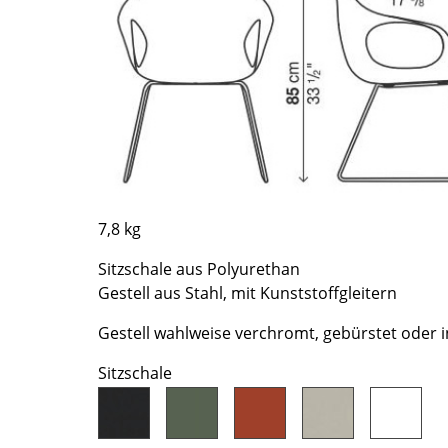
Richard Lampert
Ludwig Mies van der Rohe
Thonet
Marcel Breuer
USM Haller
Philippe Starck
Vitra
Verner Panton
... alle Hersteller A-Z
... alle Designer A-Z
Neu bei smow
Inspiration
Special Editions
7,8 kg
Designklassiker
Sitzschale aus Polyurethan
Frauen im Design
Gestell aus Stahl, mit Kunststoffgleitern
Bauhaus Design
Midcentury Design
Gestell wahlweise verchromt, gebürstet oder in
Skandinavisches De
Sitzschale
Italienisches Design
Nachhaltiges Desig
Natürliche Material