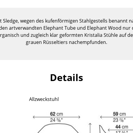
Kinderzimmer
Arbeitszimmer
Diele
t Sledge, wegen des kufenförmigen Stahlgestells benannt 
on den artverwandten Elephant Tube und Elephant Wood nur
Badezimmer
 organisch und zugleich klar geformten Kristalia Stühle auf
Stauraum
grauen Rüsseltiers nachempfunden.
Balkon & Garten
Hersteller
Designer
Artemide
Alvar Aalto
Details
Cassina
Arne Jacobsen
Fritz Hansen
Charles & Ray Eames
HAY
Eero Saarinen
Allzweckstuhl
Knoll International
Egon Eiermann
Louis Poulsen
Eileen Gray
Muuto
Jean Prouvé
Nils Holger Moormann
Le Corbusier