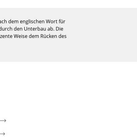
Empfang
Cafeteria
Branchenlösungen
nach dem englischen Wort für
 durch den Unterbau ab. Die
Sicheres Arbeiten
 dezente Weise dem Rücken des
Das Original