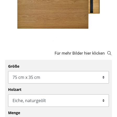
Hocker
Bänke & Liegen
Sitzsäcke
Gartenstühle
Kinderstühle
Für mehr Bilder hier klicken
Schaukelstühle
Größe
Bürodrehstühle
Konferenzstühle
Holzart
Bürosessel
Einzelteile
... alle Sitzmöbel
Menge