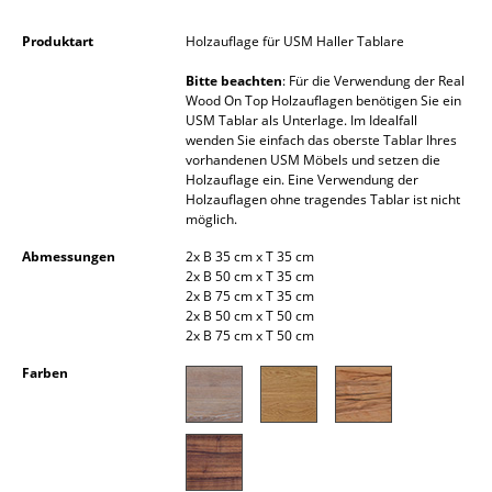
Kleinaufbewahrung
Produktart
Holzauflage für USM Haller Tablare
Einzelteile
Bitte beachten
: Für die Verwendung der Real
Wood On Top Holzauflagen benötigen Sie ein
... alle Aufbewahrungsmöbel
USM Tablar als Unterlage. Im Idealfall
wenden Sie einfach das oberste Tablar Ihres
Licht
vorhandenen USM Möbels und setzen die
Holzauflage ein. Eine Verwendung der
Holzauflagen ohne tragendes Tablar ist nicht
Hängeleuchten & Deckenleuchten
möglich.
Tischleuchten
Abmessungen
2x B 35 cm x T 35 cm
2x B 50 cm x T 35 cm
Schreibtischleuchten
2x B 75 cm x T 35 cm
2x B 50 cm x T 50 cm
Stehleuchten & Leseleuchten
2x B 75 cm x T 50 cm
Farben
Bodenleuchten
Wandleuchten
Outdoor-Leuchten