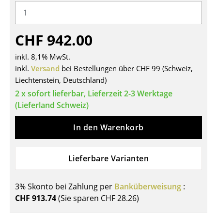
Tische
Esstische
CHF 942.00
Beistelltische
inkl. 8,1% MwSt.
inkl.
Versand
bei Bestellungen über CHF 99 (Schweiz,
Couchtische
Liechtenstein, Deutschland)
Schreibtische
2 x sofort lieferbar, Lieferzeit 2-3 Werktage
(Lieferland Schweiz)
Sekretäre & PC-Tische
In den Warenkorb
Konferenztische
Stehtische & Stehpulte
Lieferbare Varianten
Kindertische
3% Skonto bei Zahlung per
Banküberweisung
:
Gartentische
CHF 913.74
(Sie sparen
CHF 28.26
)
Servierwagen