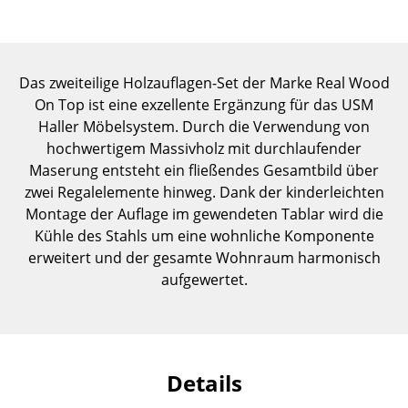
Einzelteile
... alle Tische
Das zweiteilige Holzauflagen-Set der Marke Real Wood
Aufbewahren
On Top ist eine exzellente Ergänzung für das USM
Haller Möbelsystem. Durch die Verwendung von
Regale & Schränke
hochwertigem Massivholz mit durchlaufender
Maserung entsteht ein fließendes Gesamtbild über
Bücherregale
zwei Regalelemente hinweg. Dank der kinderleichten
Wandregale
Montage der Auflage im gewendeten Tablar wird die
Kühle des Stahls um eine wohnliche Komponente
Sideboards & Kommoden
erweitert und der gesamte Wohnraum harmonisch
TV Möbel
aufgewertet.
Beistell- & Rollcontainer
Barmöbel
Details
Garderoben