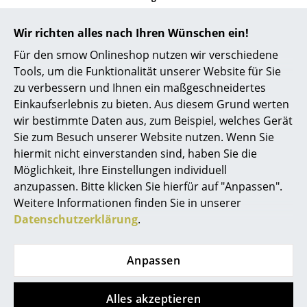
Spiegel
Funktion &
Holzauflagen mit
durchlaufender Maserung
Wir richten alles nach Ihren Wünschen ein!
Eigenschaften
passend für
USM Haller Regale
der Größe L
Figuren & Miniaturen
Für den smow Onlineshop nutzen wir verschiedene
Mögliche Einschränkungen: Bedingt durch das
Tools, um die Funktionalität unserer Website für Sie
umgedrehte Tablar sind die Holzauflagen
Vasen
nicht nutzbar, wenn in den darunterliegenden
zu verbessern und Ihnen ein maßgeschneidertes
Fächern Funktionen wie Schlösser oder
Tabletts
Einkaufserlebnis zu bieten. Aus diesem Grund werten
Elemente, wie z.B. Kleiderstangen oder
wir bestimmte Daten aus, zum Beispiel, welches Gerät
Prospektklappen zum Einsatz kommen.
Büroutensilien
Sie zum Besuch unserer Website nutzen. Wenn Sie
Lieferumfang
2 x Holzauflage mit durchlaufender Maserung
hiermit nicht einverstanden sind, haben Sie die
Aufbewahrungsboxen
Montage
Um die Holzauflagen zu montieren, müssen
Möglichkeit, Ihre Einstellungen individuell
die oberen Tablare des USM Haller Möbels
Decken
anzupassen. Bitte klicken Sie hierfür auf "Anpassen".
umgedreht werden. Zwei Magnetstreifen auf
Weitere Informationen finden Sie in unserer
der Unterseite der Auflage halten das Tablar
Kissen
in Position, es muss nicht zusätzlich fixiert
Datenschutzerklärung
.
werden. Eine entsprechende
Teppiche
Montageanleitung ist im Lieferumfang
enthalten.
Anpassen
Vorhänge
... alle Accessoires
Alles akzeptieren