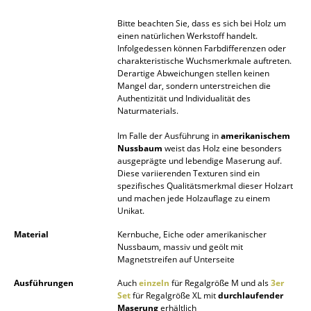
Akkuleuchten
Bitte beachten Sie, dass es sich bei Holz um
einen natürlichen Werkstoff handelt.
... alle Leuchten
Infolgedessen können Farbdifferenzen oder
charakteristische Wuchsmerkmale auftreten.
Betten
Derartige Abweichungen stellen keinen
Mangel dar, sondern unterstreichen die
Authentizität und Individualität des
Doppelbetten
Naturmaterials.
Einzelbetten
Im Falle der Ausführung in
amerikanischem
Nussbaum
weist das Holz eine besonders
Stapelbetten
ausgeprägte und lebendige Maserung auf.
Diese variierenden Texturen sind ein
Kinderbetten
spezifisches Qualitätsmerkmal dieser Holzart
und machen jede Holzauflage zu einem
Unikat.
Nachttische & Bettzubehör
Material
Kernbuche, Eiche oder amerikanischer
... alle Betten
Nussbaum, massiv und geölt mit
Magnetstreifen auf Unterseite
Accessoires
Ausführungen
Auch
einzeln
für Regalgröße M und als
3er
Set
für Regalgröße XL mit
durchlaufender
Uhren
Maserung
erhältlich