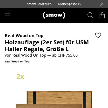
Direkt zum Inhalt
smow Solothurn
Kronengasse 15
Produkte
Real Wood on Top
Sitzmöbel
Holzauflage (2er Set) für USM
Esszimmerstühle
Haller Regale, Größe L
von Real Wood On Top
— ab CHF 755.00
Sofas
Sessel
Loungesessel
Stühle
Freischwinger
Barhocker