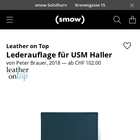
Direkt zum Inhalt
smow Solothurn
Kronengasse 15
Produkte
Leather on Top
Sitzmöbel
Lederauflage für USM Haller
Esszimmerstühle
von Peter Brauer, 2018
— ab CHF 102.00
Sofas
Sessel
Loungesessel
Stühle
Freischwinger
Barhocker