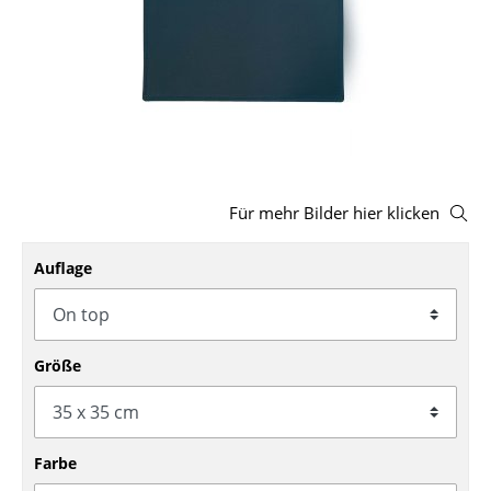
Hocker
Bänke & Liegen
Sitzsäcke
Gartenstühle
Kinderstühle
Für mehr Bilder hier klicken
Schaukelstühle
Auflage
Bürodrehstühle
Konferenzstühle
Größe
Bürosessel
Einzelteile
Farbe
... alle Sitzmöbel