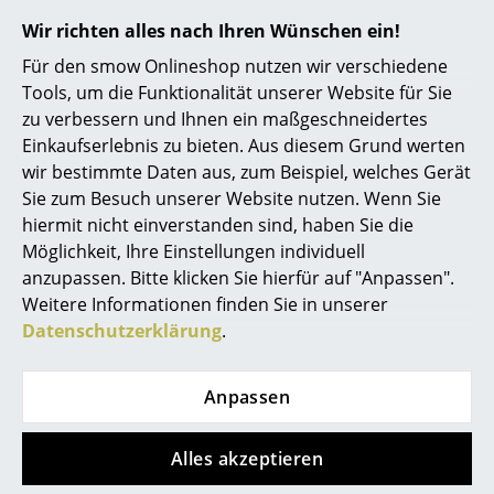
Spiegel
Wir richten alles nach Ihren Wünschen ein!
Lieferumfang
1 Lederauflage,
USM Haller Möbel
ist
separat bestellbar
Für den smow Onlineshop nutzen wir verschiedene
Figuren & Miniaturen
Tools, um die Funktionalität unserer Website für Sie
Pflege
Leder ist ein Naturprodukt. Oberflächlichen
Schmutz können Sie mit einem feuchten Tuch
Vasen
zu verbessern und Ihnen ein maßgeschneidertes
entfernen, dabei das Leder nicht
Einkaufserlebnis zu bieten. Aus diesem Grund werten
durchfeuchten, reiben oder punktuellen Druck
Tabletts
wir bestimmte Daten aus, zum Beispiel, welches Gerät
ausüben. Flüssigkeiten sofort mit einem Tuch
abtupfen. Bitte verwenden Sie keinesfalls
Sie zum Besuch unserer Website nutzen. Wenn Sie
Büroutensilien
aggressive Mittel wie Fleckenentferner,
hiermit nicht einverstanden sind, haben Sie die
Terpentin, Schuhcreme o.ä. Zur Reinigung
Aufbewahrungsboxen
Möglichkeit, Ihre Einstellungen individuell
empfehlen wir speziellen Lederreiniger in
Schaum- oder Flüssigform.
anzupassen. Bitte klicken Sie hierfür auf "Anpassen".
Decken
Weitere Informationen finden Sie in unserer
Gewährleistung
24 Monate
Datenschutzerklärung
.
Kissen
Produktdatenblatt
Bitte klicken Sie auf das Bild, um detaillierte
Informationen zu erhalten (ca. 2,0 MB).
Teppiche
Anpassen
Vorhänge
Alles akzeptieren
... alle Accessoires