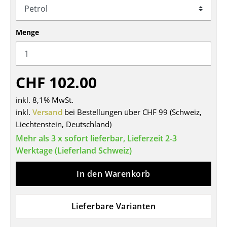
Tische
Menge
Esstische
Beistelltische
Couchtische
CHF 102.00
Schreibtische
inkl. 8,1% MwSt.
inkl.
Versand
bei Bestellungen über CHF 99 (Schweiz,
Sekretäre & PC-Tische
Liechtenstein, Deutschland)
Konferenztische
Mehr als 3 x sofort lieferbar, Lieferzeit 2-3
Werktage (Lieferland Schweiz)
Stehtische & Stehpulte
In den Warenkorb
Kindertische
Gartentische
Lieferbare Varianten
Servierwagen