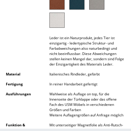
Akkuleuchten
... alle Leuchten
Betten
Leder ist ein Naturprodukt, jedes Tier ist
Doppelbetten
einzigartig - ledertypische Struktur- und
Farbabweichungen also naturbedingt und
nicht beeinflussbar. Diese Abweichungen
Einzelbetten
stellen keinen Mangel dar, sondern sind Folge
der Einzigartigkeit des Materials Leder.
Stapelbetten
Material
Italienisches Rindleder, gefärbt
Kinderbetten
Fertigung
In reiner Handarbeit gefertigt
Nachttische & Bettzubehör
Ausführungen
Wahlweise als Auflage on top, für die
Innenseite der Türklappe oder das offene
... alle Betten
Fach des USM Möbels in verschiedenen
Größen und Farben
Accessoires
Weitere Auflagengrößen auf Anfrage möglich
Funktion &
Mit unterseitiger Magnetfolie als Anti-Rutsch-
Uhren
Eigenschaften
Beschichtung