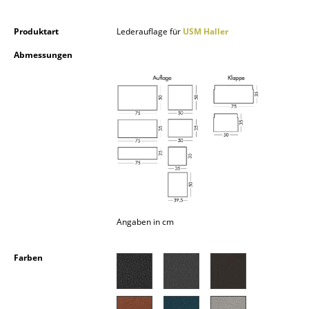
Kleinaufbewahrung
Produktart
Lederauflage für
USM Haller
Einzelteile
Abmessungen
... alle Aufbewahrungsmöbel
Licht
Hängeleuchten & Deckenleuchten
Tischleuchten
Schreibtischleuchten
Stehleuchten & Leseleuchten
Angaben in cm
Bodenleuchten
Farben
Wandleuchten
Outdoor-Leuchten