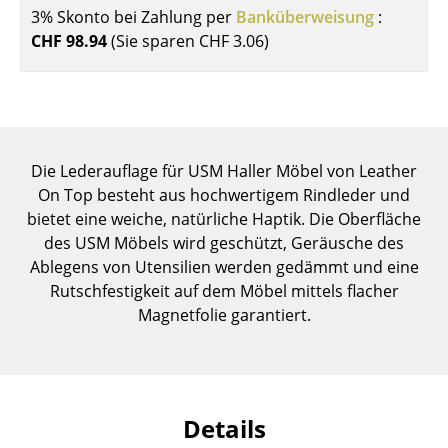
3% Skonto bei Zahlung per
Banküberweisung
:
Einzelteile
CHF 98.94
(Sie sparen
CHF 3.06
)
... alle Tische
Aufbewahren
Regale & Schränke
Die Lederauflage für USM Haller Möbel von Leather
Bücherregale
On Top besteht aus hochwertigem Rindleder und
bietet eine weiche, natürliche Haptik. Die Oberfläche
Wandregale
des USM Möbels wird geschützt, Geräusche des
Ablegens von Utensilien werden gedämmt und eine
Sideboards & Kommoden
Rutschfestigkeit auf dem Möbel mittels flacher
TV Möbel
Magnetfolie garantiert.
Beistell- & Rollcontainer
Barmöbel
Details
Garderoben