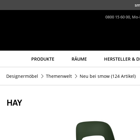
Direkt zum Inhalt
sm
0800 15 60 00, Mo-
PRODUKTE
RÄUME
HERSTELLER & D
Sitzmöbel
Tische
Designermöbel
Themenwelt
Neu bei smow
(124 Artikel)
Esszimmerstühle
Esstische
Sofas
Beistelltische
Sessel
Couchtische
Loungesessel
Schreibtische
Stühle
Sekretäre & PC-Tische
Freischwinger
Konferenztische
Barhocker
Stehtische &