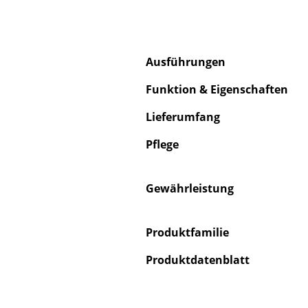
Ausführungen
Service
Funktion & Eigenschaften
Kontakt
Lieferumfang
Bezahlung
Pflege
Versand
FAQ
Rückgabe & Umtau
Gewährleistung
Unsere Vorteile auf
AGB
Produktfamilie
Datenschutz
Produktdatenblatt
Einen Suchbegriff