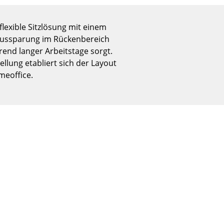
Empfang
Cafeteria
flexible Sitzlösung mit einem
Branchenlösungen
n Aussparung im Rückenbereich
Sicheres Arbeiten
rend langer Arbeitstage sorgt.
llung etabliert sich der Layout
meoffice.
Das Original