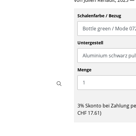
von Julien Renault, 2025
— 
Barmöbel
Outdoor-Leuchten
Garderoben
Akkuleuchten
Schalenfarbe / Bezug
Kleinaufbewahrung
... alle Leuchten
Einzelteile
... alle Aufbewahrungsmöbel
Untergestell
USM Haller Konfigurator
Menge
Zuhause
3% Skonto bei Zahlung p
CHF 17.61
)
Wohnzimmer
Esszimmer
Schlafzimmer