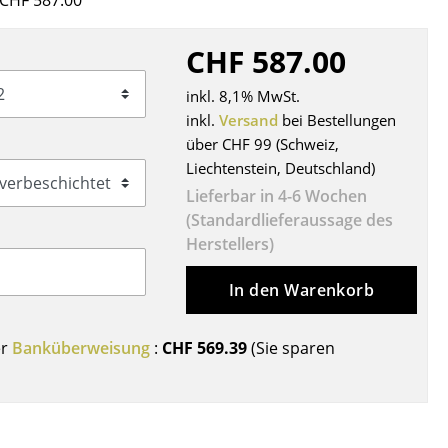
CHF 587.00
Decken
Kissen
CHF 587.00
Teppiche
inkl. 8,1% MwSt.
Vorhänge
inkl.
Versand
bei Bestellungen
... alle Accessoires
über CHF 99 (Schweiz,
Liechtenstein, Deutschland)
Lieferbar in 4-6 Wochen
(Standardlieferaussage des
Herstellers)
In den Warenkorb
Büro
er
Banküberweisung
:
CHF 569.39
(Sie sparen
Arbeitsplatz
Management Büro
Konferenzraum