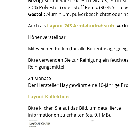
Bezug:
Stoff Relate (100 % Trevira CS), Stoff M
Farbwelten
20 % Polyester) oder Stoff Remix (90 % Schur
Gestell:
Aluminium, pulverbeschichtet oder ho
Das Original
Geschenkideen
Auch als
Layout 243 Armlehndrehstuhl
verf
Höhenverstellbar
Mit weichen Rollen (für alle Bodenbeläge geeig
Bitte verwenden Sie zur Reinigung ein feuchte
Reinigungsmittel.
sch
24 Monate
Der Hersteller Hay gewährt eine 10-jährige Pr
 einen Blick
Layout Kollektion
Bitte klicken Sie auf das Bild, um detaillierte
Informationen zu erhalten (ca. 0,1 MB).
 eingeben