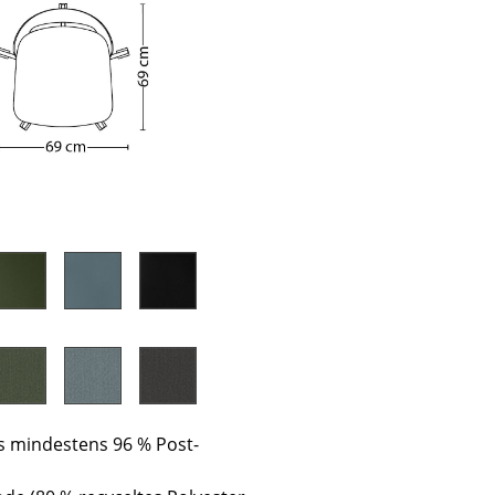
sign
s mindestens 96 % Post-
n
ien