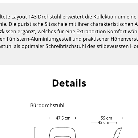
Kinderzimmer
Arbeitszimmer
ltete Layout 143 Drehstuhl erweitert die Kollektion um eine 
Diele
ie. Die puristische Sitzschale mit ihrer charakteristische
Badezimmer
itzkissen ergänzt, welches für eine Extraportion Komfort wäh
Stauraum
en Fünfstern-Aluminiumgestell und praktischer Höhenverste
stuhl als optimaler Schreibtischstuhl des stilbewussten Ho
Balkon & Garten
Hersteller
Designer
Artemide
Alvar Aalto
Details
Cassina
Arne Jacobsen
Fritz Hansen
Charles & Ray Eames
HAY
Eero Saarinen
Bürodrehstuhl
Knoll International
Egon Eiermann
Louis Poulsen
Eileen Gray
Muuto
Jean Prouvé
Nils Holger Moormann
Le Corbusier