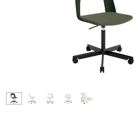
Stehpulte
Hocker
Kindertische
Bänke & Liegen
Gartentische
Sitzsäcke
Servierwagen
Gartenstühle
Einzelteile
Kinderstühle
... alle Tische
Schaukelstühle
Bürodrehstühle
Konferenzstühle
Bürosessel
Einzelteile
... alle Sitzmöbel