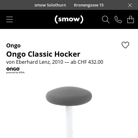
Direkt zum Inhalt
smow Solothurn
Kronengasse 15
Produkte
Ongo
Sitzmöbel
Ongo Classic Hocker
Esszimmerstühle
von Eberhard Lenz, 2010
— ab CHF 432.00
Sofas
Sessel
Loungesessel
Stühle
Freischwinger
Barhocker