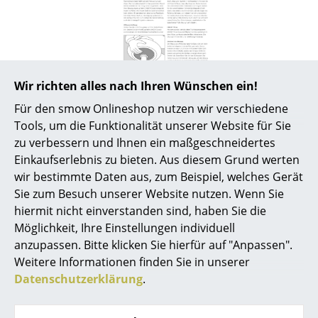
Spiegel
Figuren & Miniaturen
Vasen
Pflege
Staub und Flusen auf dem Bezug können
Wir richten alles nach Ihren Wünschen ein!
abgesaugt werden. Der Bezug kann bei
Tabletts
Für den smow Onlineshop nutzen wir verschiedene
Bedarf abgenommen und bei
Handwäscheprogramm gewaschen werden.
Tools, um die Funktionalität unserer Website für Sie
Büroutensilien
Bitte verwenden Sie zur Reinigung des
zu verbessern und Ihnen ein maßgeschneidertes
Korpus' ein weiches feuchtes Tuch und ein
Einkaufserlebnis zu bieten. Aus diesem Grund werten
Aufbewahrungsboxen
mildes Reinigungsmittel.
wir bestimmte Daten aus, zum Beispiel, welches Gerät
Gewährleistung
24 Monate
Decken
Sie zum Besuch unserer Website nutzen. Wenn Sie
hiermit nicht einverstanden sind, haben Sie die
Garantie des Herstellers: 36 Monate (Bitte
Kissen
beachten Sie, dass das Anfärben durch Jeans
Möglichkeit, Ihre Einstellungen individuell
oder andere Textilien von jeglicher
anzupassen. Bitte klicken Sie hierfür auf "Anpassen".
Teppiche
Herstellergarantie ausgenommen sind.)
Weitere Informationen finden Sie in unserer
Produktdatenblatt
Bitte klicken Sie auf das Bild, um detaillierte
Vorhänge
Datenschutzerklärung
.
Informationen zu erhalten (ca. 0,6 MB).
... alle Accessoires