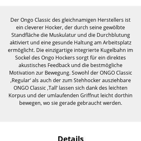
Einzelteile
... alle Tische
Der Ongo Classic des gleichnamigen Herstellers ist
ein cleverer Hocker, der durch seine gewölbte
Aufbewahren
Standfläche die Muskulatur und die Durchblutung
aktiviert und eine gesunde Haltung am Arbeitsplatz
Regale & Schränke
ermöglicht. Die einzigartige integrierte Kugelbahn im
Sockel des Ongo Hockers sorgt für ein direktes
Bücherregale
akustisches Feedback und die bestmögliche
Wandregale
Motivation zur Bewegung. Sowohl der ONGO Classic
‚Regular‘ als auch der zum Stehhocker ausziehbare
Sideboards & Kommoden
ONGO Classic ‚Tall‘ lassen sich dank des leichten
Korpus und der umlaufenden Griffnut leicht dorthin
TV Möbel
bewegen, wo sie gerade gebraucht werden.
Beistell- & Rollcontainer
Barmöbel
Garderoben
Details