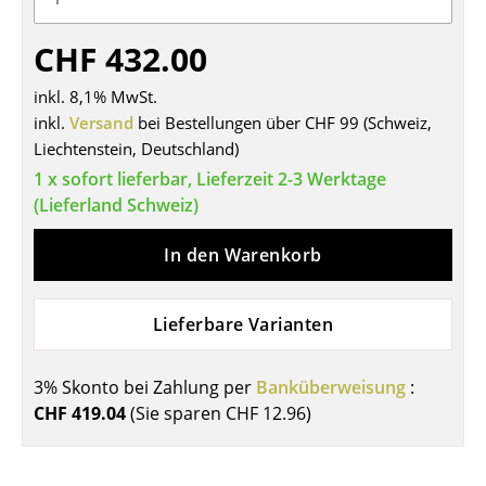
Tische
CHF 432.00
Esstische
inkl. 8,1% MwSt.
Beistelltische
inkl.
Versand
bei Bestellungen über CHF 99 (Schweiz,
Liechtenstein, Deutschland)
Couchtische
1 x sofort lieferbar, Lieferzeit 2-3 Werktage
Schreibtische
(Lieferland Schweiz)
Sekretäre & PC-Tische
In den Warenkorb
Konferenztische
Lieferbare Varianten
Stehtische & Stehpulte
Kindertische
3% Skonto bei Zahlung per
Banküberweisung
:
CHF 419.04
(Sie sparen
CHF 12.96
)
Gartentische
Servierwagen