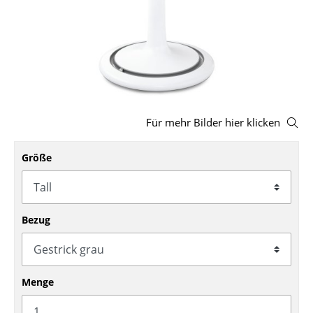
Hocker
Bänke & Liegen
Sitzsäcke
Gartenstühle
Für mehr Bilder hier klicken
Kinderstühle
Größe
Schaukelstühle
Bürodrehstühle
Konferenzstühle
Bezug
Bürosessel
Einzelteile
Menge
... alle Sitzmöbel