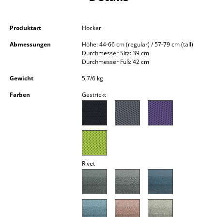
Kleinaufbewahrung
Einzelteile
Produktart
Hocker
Abmessungen
Höhe: 44-66 cm (regular) / 57-79 cm (tall)
... alle Aufbewahrungsmöbel
Durchmesser Sitz: 39 cm
Durchmesser Fuß: 42 cm
Licht
Gewicht
5,7/6 kg
Hängeleuchten & Deckenleuchten
Farben
Gestrickt
Tischleuchten
Schreibtischleuchten
Stehleuchten & Leseleuchten
Rivet
Bodenleuchten
Wandleuchten
Outdoor-Leuchten