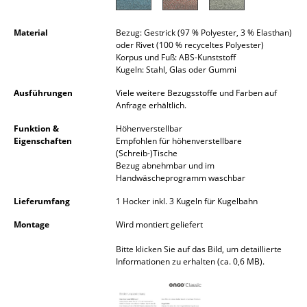
Akkuleuchten
Material
Bezug: Gestrick (97 % Polyester, 3 % Elasthan)
... alle Leuchten
oder Rivet (100 % recyceltes Polyester)
Korpus und Fuß: ABS-Kunststoff
Kugeln: Stahl, Glas oder Gummi
Betten
Ausführungen
Viele weitere Bezugsstoffe und Farben auf
Doppelbetten
Anfrage erhältlich.
Einzelbetten
Funktion &
Höhenverstellbar
Eigenschaften
Empfohlen für höhenverstellbare
(Schreib-)Tische
Stapelbetten
Bezug abnehmbar und im
Handwäscheprogramm waschbar
Kinderbetten
Lieferumfang
1 Hocker inkl. 3 Kugeln für Kugelbahn
Nachttische & Bettzubehör
Montage
Wird montiert geliefert
... alle Betten
Bitte klicken Sie auf das Bild, um detaillierte
Informationen zu erhalten (ca. 0,6 MB).
Accessoires
Uhren