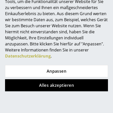
Tools, um die Funktionalität unserer Website für Sie
Spiegel
zu verbessern und Ihnen ein maßgeschneidertes
Bitte verwenden Sie zur Reinigung des
Korpus' ein weiches feuchtes Tuch und ein
Einkaufserlebnis zu bieten. Aus diesem Grund werten
Figuren & Miniaturen
mildes Reinigungsmittel. Keine Lösungsmittel
wir bestimmte Daten aus, zum Beispiel, welches Gerät
oder abrasive Stoffe verwenden!
Sie zum Besuch unserer Website nutzen. Wenn Sie
Vasen
Gewährleistung
24 Monate
hiermit nicht einverstanden sind, haben Sie die
Tabletts
Möglichkeit, Ihre Einstellungen individuell
Garantie des Herstellers: 36 Monate (Bitte
beachten Sie, dass das Anfärben durch Jeans
anzupassen. Bitte klicken Sie hierfür auf "Anpassen".
Büroutensilien
oder andere Textilien von jeglicher
Weitere Informationen finden Sie in unserer
Herstellergarantie ausgenommen sind.)
Datenschutzerklärung
.
Aufbewahrungsboxen
Produktdatenblatt
Bitte klicken Sie auf das Bild, um detaillierte
Informationen zu erhalten (ca. 0,6 MB).
Decken
Anpassen
Kissen
Alles akzeptieren
Teppiche
Vorhänge
... alle Accessoires