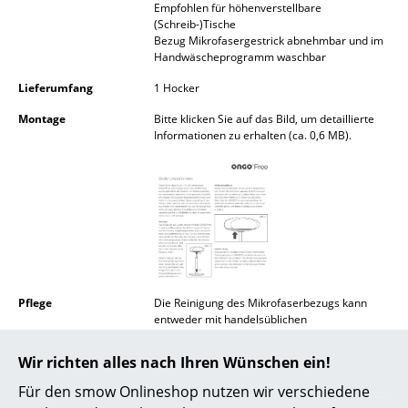
Empfohlen für höhenverstellbare
Akkuleuchten
(Schreib-)Tische
Bezug Mikrofasergestrick abnehmbar und im
... alle Leuchten
Handwäscheprogramm waschbar
Lieferumfang
1 Hocker
Betten
Montage
Bitte klicken Sie auf das Bild, um detaillierte
Doppelbetten
Informationen zu erhalten (ca. 0,6 MB).
Einzelbetten
Stapelbetten
Kinderbetten
Nachttische & Bettzubehör
Pflege
Die Reinigung des Mikrofaserbezugs kann
... alle Betten
entweder mit handelsüblichen
Reinigungsmitteln in bezogenem Zustand
oder nach dem Abziehen durch Waschen
Accessoires
Wir richten alles nach Ihren Wünschen ein!
(Hand- oder Maschinenwäsche) mit einem
Feinwaschmittel oder durch chemische
Für den smow Onlineshop nutzen wir verschiedene
Uhren
Reinigung erfolgen.