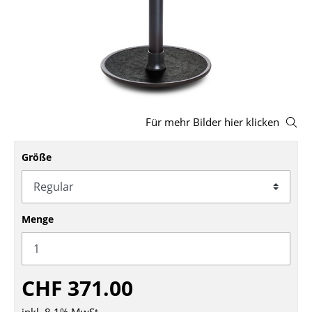
Hocker
Bänke & Liegen
Sitzsäcke
Gartenstühle
Für mehr Bilder hier klicken
Kinderstühle
Größe
Schaukelstühle
Bürodrehstühle
Konferenzstühle
Menge
Bürosessel
Einzelteile
CHF 371.00
... alle Sitzmöbel