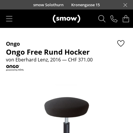
Direkt zum Inhalt
smow Solothurn
Kronengasse 15
Produkte
Ongo
Sitzmöbel
Ongo Free Rund Hocker
Esszimmerstühle
von Eberhard Lenz, 2016
— CHF 371.00
Sofas
Sessel
Loungesessel
Stühle
Freischwinger
Barhocker