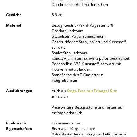
Durchmesser Bodenteller: 39 cm
Kleinaufbewahrung
Gewicht
5,8 kg
Einzelteile
Material
Bezug: Gestrick (97 % Polyester, 3 %
... alle Aufbewahrungsmöbel
Elasthan), schwarz
Sitzpolster: Polyurethanschaum
Gasdruckfeder: Stahl, poliert und Kunststoff,
Licht
schwarz
Säule: Stahl, schwarz
Hängeleuchten & Deckenleuchten
Konus: Aluminium, schwarz pulverbeschichtet
Bodenteller: ABS-Kunststoff, schwarz mit
Tischleuchten
Holzkern natur, lackiert
Standfläche des Fußunterteils:
Integralschaum
Schreibtischleuchten
Ausführungen
Auch als
Ongo Free mit Triangel-Sitz
Stehleuchten & Leseleuchten
erhältlich
Bodenleuchten
Viele weitere Bezugsstoffe und Farben auf
Anfrage erhältlich.
Wandleuchten
Funktion &
Höhenverstellbar
Eigenschaften
Bis max. 110 kg belastbar
Outdoor-Leuchten
Rutschfeste Beschichtung der Fußunterseite