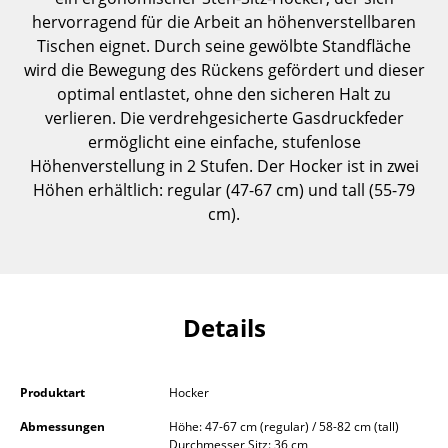
Einzelteile
hervorragend für die Arbeit an höhenverstellbaren
Tischen eignet. Durch seine gewölbte Standfläche
... alle Tische
wird die Bewegung des Rückens gefördert und dieser
optimal entlastet, ohne den sicheren Halt zu
Aufbewahren
verlieren. Die verdrehgesicherte Gasdruckfeder
ermöglicht eine einfache, stufenlose
Regale & Schränke
Höhenverstellung in 2 Stufen. Der Hocker ist in zwei
Bücherregale
Höhen erhältlich: regular (47-67 cm) und tall (55-79
cm).
Wandregale
Sideboards & Kommoden
TV Möbel
Details
Beistell- & Rollcontainer
Barmöbel
Produktart
Hocker
Garderoben
Abmessungen
Höhe: 47-67 cm (regular) / 58-82 cm (tall)
Durchmesser Sitz: 36 cm