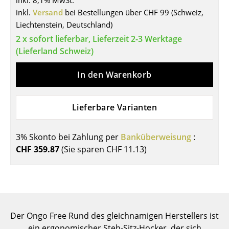
inkl. 8,1% MwSt.
inkl.
Versand
bei Bestellungen über CHF 99 (Schweiz,
Tische
Liechtenstein, Deutschland)
Esstische
2 x sofort lieferbar, Lieferzeit 2-3 Werktage
(Lieferland Schweiz)
Beistelltische
In den Warenkorb
Couchtische
Schreibtische
Lieferbare Varianten
Sekretäre & PC-Tische
Konferenztische
3% Skonto bei Zahlung per
Banküberweisung
:
CHF 359.87
(Sie sparen
CHF 11.13
)
Stehtische & Stehpulte
Kindertische
Gartentische
Der Ongo Free Rund des gleichnamigen Herstellers ist
Servierwagen
ein ergonomischer Steh-Sitz-Hocker, der sich