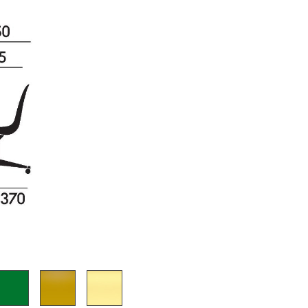
sign
n
ien