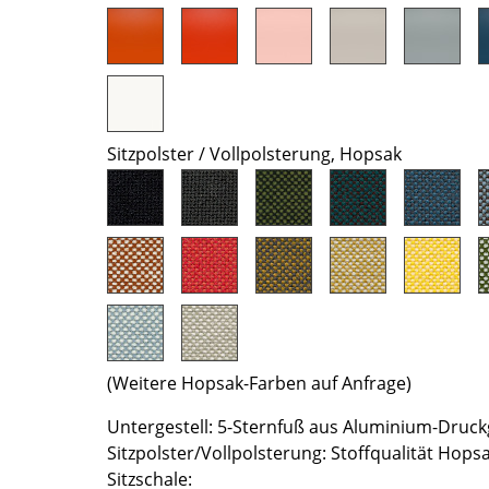
Farbwelten
Das Original
Geschenkideen
Sitzpolster / Vollpolsterung, Hopsak
sch
 einen Blick
(Weitere Hopsak-Farben auf Anfrage)
Untergestell: 5-Sternfuß aus Aluminium-Druckg
 eingeben
Sitzpolster/Vollpolsterung: Stoffqualität Hop
Sitzschale: