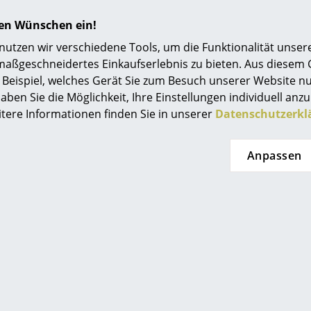
Farbe weiß non-RE: durchgefärbtes Polypropy
hren Wünschen ein!
Farbe weiß RE: Post-Industrial-Polypropylen (R
Alle anderen RE Farben: Post-Consumer-Recycl
tzen wir verschiedene Tools, um die Funktionalität unsere
maßgeschneidertes Einkaufserlebnis zu bieten. Aus diesem
Bitte beachten:
Beispiel, welches Gerät Sie zum Besuch unserer Website nu
Die aus RE-Kunststoff gefertigten Eames Plast
aben Sie die Möglichkeit, Ihre Einstellungen individuell anzu
aus einem Granulat von aufbereiteten Kunsts
itere Informationen finden Sie in unserer
Datenschutzerkl
Wertstoffsammlung "Gelber Sack" und einem A
Glasfasermaterial um die nötige Steifigkeit zu
Anpassen
Farbtöne der Sitzschalen verändern sich durc
nicht. Jedoch kann es bei den hellen Sitzscha
näherer Betrachtung vereinzelt winzige ander
sind. Diese Pigmente stellen keinen Mangel d
neuen nachhaltigen Werkstoffs. Nachfolgend al
Farbton "Eisgrau" in starker Vergrößerung - re