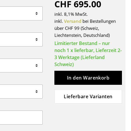
CHF 695.00
Decken
Kissen
inkl. 8,1% MwSt.
Teppiche
inkl.
Versand
bei Bestellungen
über CHF 99 (Schweiz,
Vorhänge
Liechtenstein, Deutschland)
... alle Accessoires
Limitierter Bestand – nur
noch 1 x lieferbar, Lieferzeit 2-
3 Werktage (Lieferland
Schweiz)
In den Warenkorb
Lieferbare Varianten
Büro
Arbeitsplatz
Management Büro
Konferenzraum