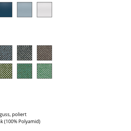
Unternehmen
Über uns
smow vor Ort
Jobs bei smow
Arbeiten bei smow
Newsletter
Presse
Impressum
uss, poliert
sak (100% Polyamid)