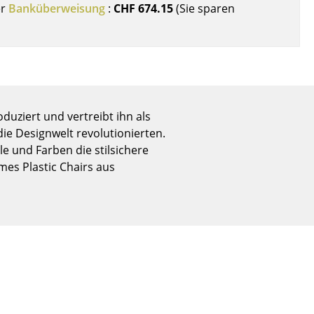
er
Banküberweisung
:
CHF 674.15
(Sie sparen
Empfang
Cafeteria
Branchenlösungen
Sicheres Arbeiten
duziert und vertreibt ihn als
 die Designwelt revolutionierten.
Das Original
e und Farben die stilsichere
ames Plastic Chairs aus