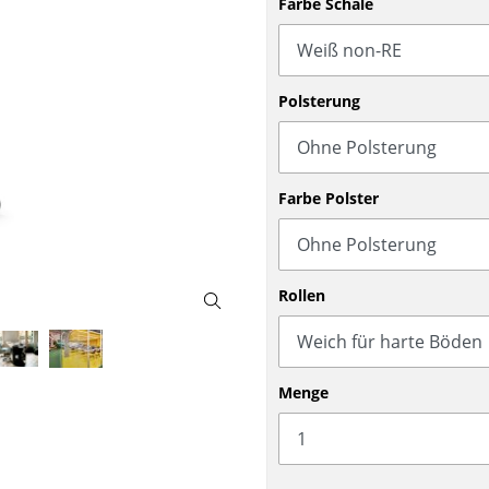
Farbe Schale
Barmöbel
Outdoor-Leuchten
Garderoben
Akkuleuchten
Kleinaufbewahrung
... alle Leuchten
Polsterung
Einzelteile
... alle Aufbewahrungsmöbel
USM Haller Konfigurator
Farbe Polster
Rollen
Zuhause
Menge
Wohnzimmer
Esszimmer
Schlafzimmer