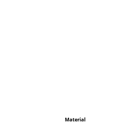
Service
Kontakt
Bezahlung
Versand
FAQ
Rückgabe & Umtau
Unsere Vorteile auf
AGB
Datenschutz
Material
Einen Suchbegriff