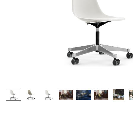
Stehpulte
Hocker
Kindertische
Bänke & Liegen
Gartentische
Sitzsäcke
Servierwagen
Gartenstühle
Einzelteile
Kinderstühle
... alle Tische
Schaukelstühle
Bürodrehstühle
Konferenzstühle
Bürosessel
Einzelteile
... alle Sitzmöbel