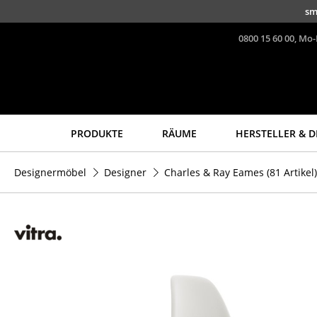
Direkt zum Inhalt
sm
0800 15 60 00, Mo-
PRODUKTE
RÄUME
HERSTELLER & D
Sitzmöbel
Tische
Designermöbel
Designer
Charles & Ray Eames
(81 Artikel)
Esszimmerstühle
Esstische
Sofas
Beistelltische
Sessel
Couchtische
Loungesessel
Schreibtische
Stühle
Sekretäre & PC-Tische
Freischwinger
Konferenztische
Barhocker
Stehtische &