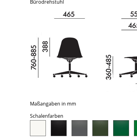
Bürodrehstuhl
Richard Lampert
Ludwig Mies van der Rohe
Thonet
Marcel Breuer
USM Haller
Philippe Starck
Vitra
Verner Panton
... alle Hersteller A-Z
... alle Designer A-Z
Neu bei smow
Inspiration
Special Editions
Designklassiker
Frauen im Design
Bauhaus Design
Midcentury Design
Maßangaben in mm
Skandinavisches De
Schalenfarben
Italienisches Design
Nachhaltiges Desig
Natürliche Material