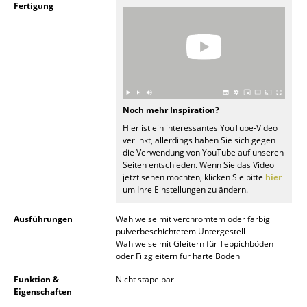
Fertigung
Spiegel
Figuren & Miniaturen
Vasen
Tabletts
Noch mehr Inspiration?
Büroutensilien
Hier ist ein interessantes YouTube-Video
verlinkt, allerdings haben Sie sich gegen
die Verwendung von YouTube auf unseren
Aufbewahrungsboxen
Seiten entschieden. Wenn Sie das Video
jetzt sehen möchten, klicken Sie bitte
hier
Decken
um Ihre Einstellungen zu ändern.
Kissen
Ausführungen
Wahlweise mit verchromtem oder farbig
pulverbeschichtetem Untergestell
Teppiche
Wahlweise mit Gleitern für Teppichböden
oder Filzgleitern für harte Böden
Vorhänge
Funktion &
Nicht stapelbar
... alle Accessoires
Eigenschaften