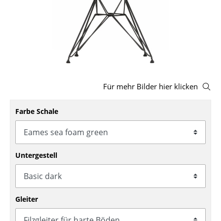
Hocker
Bänke & Liegen
Sitzsäcke
Gartenstühle
Für mehr Bilder hier klicken
Kinderstühle
Farbe Schale
Schaukelstühle
Bürodrehstühle
Konferenzstühle
Untergestell
Bürosessel
Einzelteile
Gleiter
... alle Sitzmöbel