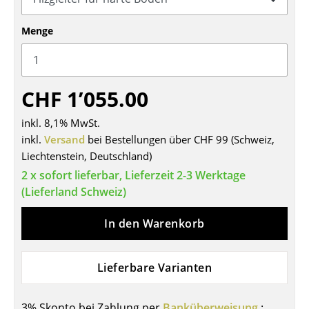
Tische
Menge
Esstische
Beistelltische
CHF 1’055.00
Couchtische
inkl. 8,1% MwSt.
Schreibtische
inkl.
Versand
bei Bestellungen über CHF 99 (Schweiz,
Liechtenstein, Deutschland)
Sekretäre & PC-Tische
2 x sofort lieferbar, Lieferzeit 2-3 Werktage
Konferenztische
(Lieferland Schweiz)
Stehtische & Stehpulte
In den Warenkorb
Kindertische
Gartentische
Lieferbare Varianten
Servierwagen
3% Skonto bei Zahlung per
Banküberweisung
: