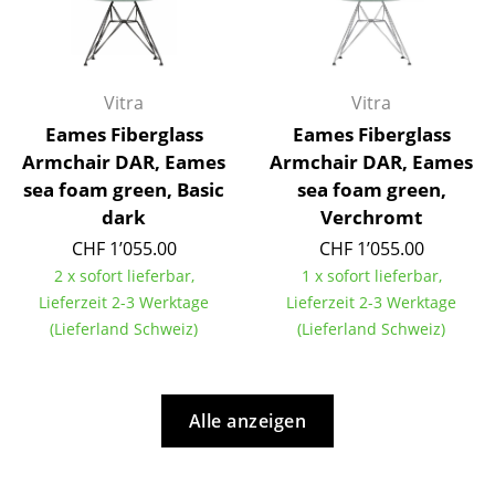
Artemide
Cassina
Fritz Hansen
Vitra
Vitra
Eames Fiberglass
Eames Fiberglass
HAY
Armchair DAR, Eames
Armchair DAR, Eames
Knoll International
sea foam green, Basic
sea foam green,
dark
Verchromt
Louis Poulsen
CHF 1’055.00
CHF 1’055.00
Muuto
2 x sofort lieferbar,
1 x sofort lieferbar,
Lieferzeit 2-3 Werktage
Lieferzeit 2-3 Werktage
Nils Holger Moormann
(Lieferland Schweiz)
(Lieferland Schweiz)
Richard Lampert
Thonet
Alle anzeigen
USM Haller
Vitra