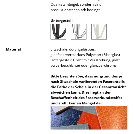
Qualitätsmängel, sondern sind
Akkuleuchten
produktionstechnisch bedingt.
... alle Leuchten
Untergestell
Betten
Doppelbetten
Material
Sitzschale: durchgefärbtes,
glasfaserverstärktes Polyester (Fiberglas)
Einzelbetten
Untergestell: Draht mit Verstrebung, glatt
pulverbeschichtet oder glanzverchromt
Stapelbetten
Bitte beachten Sie, dass aufgrund des je
Kinderbetten
nach Sitzschale variierenden Faseranteils
die Farbe der Schale in der Gesamtansicht
Nachttische & Bettzubehör
abweichen kann. Dies liegt an der
Beschaffenheit des Faserverbundstoffes
... alle Betten
und stellt keinen Mangel dar.
Accessoires
Uhren