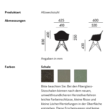
Kleinaufbewahrung
Produktart
Allzweckstuhl
Einzelteile
Abmessungen
... alle Aufbewahrungsmöbel
Licht
Hängeleuchten & Deckenleuchten
Tischleuchten
Angaben in mm
Schreibtischleuchten
Farben
Schale
Stehleuchten & Leseleuchten
Bodenleuchten
Bitte beachten Sie: Bei den Fiberglass-
Sitzschalen können nach dem neuen,
Wandleuchten
umweltfreundlicheren Herstellverfahren
leichte Farbeinschlüsse, kleine Risse und
Outdoor-Leuchten
kleine Löcher/Vertiefungen in der Oberfläche
entstehen. Diese Erscheinungen sind keine