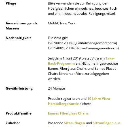
Pflege
Bitte verwenden sie zur Reinigung der
Fiberglasflächen ein weiches, feuchtes Tuch
Räume
und ein mildes, neutrales Reinigungsmittel.
Zuhause
Auszeichnungen &
MoMA, New York
Museen
Wohnzimmer
Nachhaltigkeit
Für Vitra gilt:
Esszimmer
ISO 9001: 2008 (Qualitätmanagementnorm)
ISO 14001: 2004 (Umweltmanagementnorm)
Schlafzimmer
Seit dem 1. Juni 2019 bietet Vitra ein
Take-
Back-Programm
an: Nicht mehr gebrauchte
Kinderzimmer
Eames Fiberglass Chairs und Eames Plastic
Chairs können an Vitra zurückgegeben
Arbeitszimmer
werden.
Diele
Gewährleistung
24 Monate
Produkt registrieren und
10 Jahre Vitra
Badezimmer
Herstellergarantie
sichern
Stauraum
Produktfamilie
Eames Fiberglass Chairs
Balkon & Garten
Zubehör
Passende
Sitzauflagen
und
Sitzauflagen aus