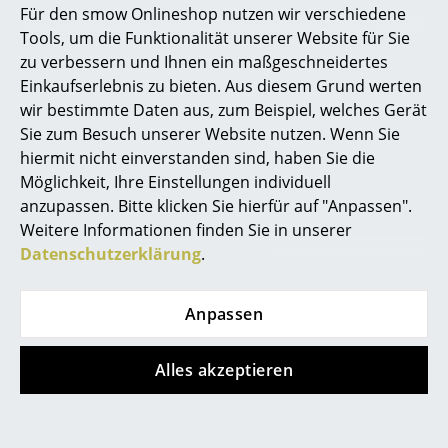
auch Fiberglas genannt. Die Fiberglas Sitzschale
Für den smow Onlineshop nutzen wir verschiedene
kennzeichnet sich dabei durch ihre offen sichtbare
Marcel Breuer
Tools, um die Funktionalität unserer Website für Sie
Struktur, die dem Fiberglass Chair einen Hauch Retro-
zu verbessern und Ihnen ein maßgeschneidertes
Philippe Starck
Charme verleiht.
Einkaufserlebnis zu bieten. Aus diesem Grund werten
wir bestimmte Daten aus, zum Beispiel, welches Gerät
Verner Panton
Sie zum Besuch unserer Website nutzen. Wenn Sie
... alle Designer A-Z
hiermit nicht einverstanden sind, haben Sie die
Möglichkeit, Ihre Einstellungen individuell
anzupassen. Bitte klicken Sie hierfür auf "Anpassen".
Themen
Die Vitra Eames Shell Chairs im
Weitere Informationen finden Sie in unserer
Überblick
Neu bei smow
Datenschutzerklärung
.
Inspiration
Eames Plastic Chairs
Anpassen
Special Editions
Vitra Eames DSR
Designklassiker
Alles akzeptieren
D
ining Height
S
ide Chair
R
od Base
(Esszimmerstuhl mit
Frauen im Design
Vierbeinuntergestell aus