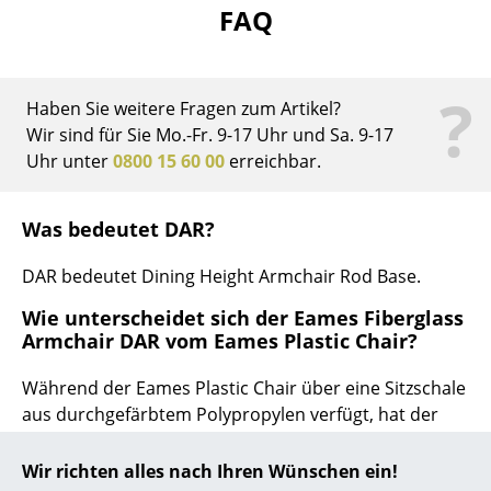
FAQ
... alle Hersteller A-Z
Designer
?
Haben Sie weitere Fragen zum Artikel?
Alvar Aalto
Wir sind für Sie Mo.-Fr. 9-17 Uhr und Sa. 9-17
Uhr unter
0800 15 60 00
erreichbar.
Arne Jacobsen
Charles & Ray Eames
Was bedeutet DAR?
Eero Saarinen
DAR bedeutet Dining Height Armchair Rod Base.
Egon Eiermann
Wie unterscheidet sich der Eames Fiberglass
Armchair DAR vom Eames Plastic Chair?
Eileen Gray
Während der Eames Plastic Chair über eine Sitzschale
Jean Prouvé
aus durchgefärbtem Polypropylen verfügt, hat der
Le Corbusier
Eames Fiberglass Chair die chrakteristische Sitzschale
aus durchgefärbtem, glasfaserverstärktem Polyester,
Wir richten alles nach Ihren Wünschen ein!
Ludwig Mies van der Rohe