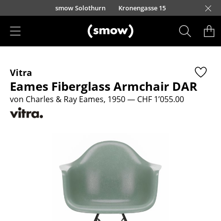
Direkt zum Inhalt
smow Solothurn
Kronengasse 15
Produkte
Vitra
Sitzmöbel
Eames Fiberglass Armchair DAR
Esszimmerstühle
von Charles & Ray Eames, 1950
— CHF 1’055.00
Sofas
Sessel
Loungesessel
Stühle
Freischwinger
Barhocker