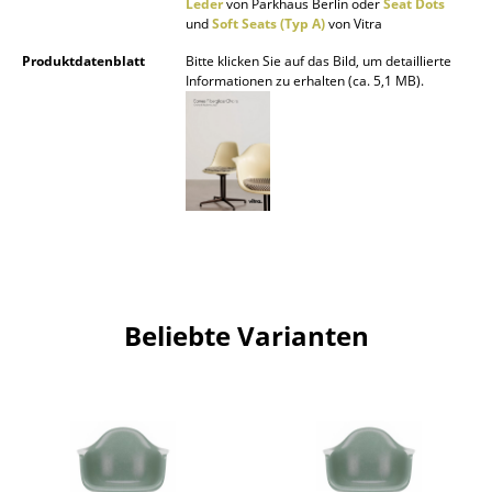
Leder
von Parkhaus Berlin oder
Seat Dots
und
Soft Seats (Typ A)
von Vitra
Büro
Produktdatenblatt
Bitte klicken Sie auf das Bild, um detaillierte
Arbeitsplatz
Informationen zu erhalten (ca. 5,1 MB).
Management Büro
Konferenzraum
Empfang
Cafeteria
Branchenlösungen
Beliebte Varianten
Sicheres Arbeiten
Hersteller & Designer
Hersteller