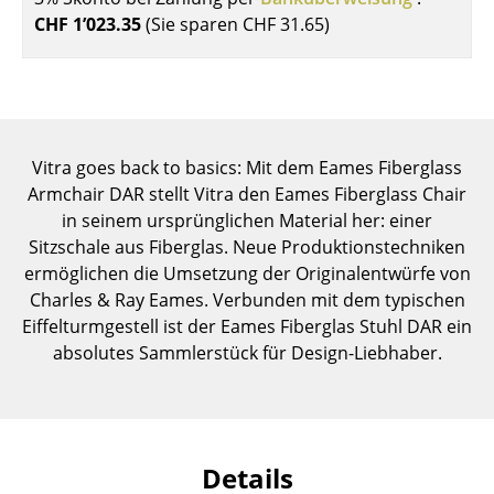
Einzelteile
CHF 1’023.35
(Sie sparen
CHF 31.65
)
... alle Tische
Aufbewahren
Regale & Schränke
Vitra goes back to basics: Mit dem Eames Fiberglass
Armchair DAR stellt Vitra den Eames Fiberglass Chair
Bücherregale
in seinem ursprünglichen Material her: einer
Sitzschale aus Fiberglas. Neue Produktionstechniken
Wandregale
ermöglichen die Umsetzung der Originalentwürfe von
Sideboards & Kommoden
Charles & Ray Eames. Verbunden mit dem typischen
Eiffelturmgestell ist der Eames Fiberglas Stuhl DAR ein
TV Möbel
absolutes Sammlerstück für Design-Liebhaber.
Beistell- & Rollcontainer
Barmöbel
Garderoben
Details