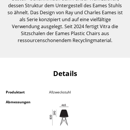
dessen Struktur dem Untergestell des Eames Stuhls
Kleinaufbewahrung
so ähnelt. Das Design von Ray und Charles Eames ist
Einzelteile
als Serie konzipiert und auf eine vielfältige
Verwendung ausgelegt. Seit 2024 fertigt Vitra die
... alle Aufbewahrungsmöbel
Sitzschalen der Eames Plastic Chairs aus
ressourcenschonendem Recyclingmaterial.
Licht
Hängeleuchten & Deckenleuchten
Tischleuchten
Details
Schreibtischleuchten
Stehleuchten & Leseleuchten
Produktart
Allzweckstuhl
Bodenleuchten
Abmessungen
Wandleuchten
Outdoor-Leuchten