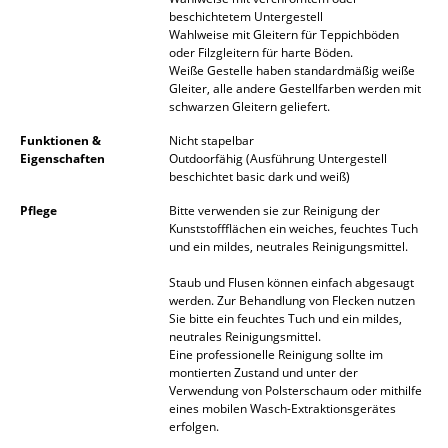
Artemide
beschichtetem Untergestell
Wahlweise mit Gleitern für Teppichböden
Cassina
oder Filzgleitern für harte Böden.
Weiße Gestelle haben standardmäßig weiße
Fritz Hansen
Gleiter, alle andere Gestellfarben werden mit
schwarzen Gleitern geliefert.
HAY
Funktionen &
Nicht stapelbar
Knoll International
Eigenschaften
Outdoorfähig (Ausführung Untergestell
beschichtet basic dark und weiß)
Louis Poulsen
Pflege
Bitte verwenden sie zur Reinigung der
Kunststoffflächen ein weiches, feuchtes Tuch
Muuto
und ein mildes, neutrales Reinigungsmittel.
Nils Holger Moormann
Staub und Flusen können einfach abgesaugt
werden. Zur Behandlung von Flecken nutzen
Richard Lampert
Sie bitte ein feuchtes Tuch und ein mildes,
neutrales Reinigungsmittel.
Eine professionelle Reinigung sollte im
Thonet
montierten Zustand und unter der
Verwendung von Polsterschaum oder mithilfe
USM Haller
eines mobilen Wasch-Extraktionsgerätes
erfolgen.
Vitra