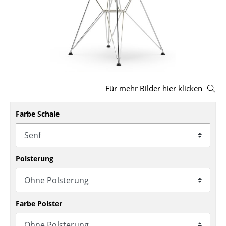
Hocker
Bänke & Liegen
Sitzsäcke
Gartenstühle
Für mehr Bilder hier klicken
Kinderstühle
Farbe Schale
Schaukelstühle
Bürodrehstühle
Konferenzstühle
Polsterung
Bürosessel
Einzelteile
Farbe Polster
... alle Sitzmöbel