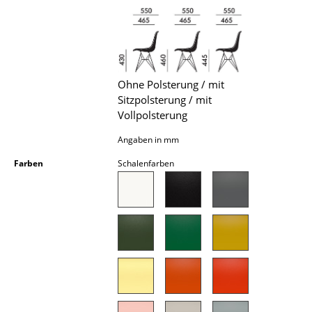
Akkuleuchten
... alle Leuchten
Betten
Ohne Polsterung / mit
Sitzpolsterung / mit
Doppelbetten
Vollpolsterung
Einzelbetten
Angaben in mm
Stapelbetten
Farben
Schalenfarben
Kinderbetten
Nachttische & Bettzubehör
... alle Betten
Accessoires
Uhren