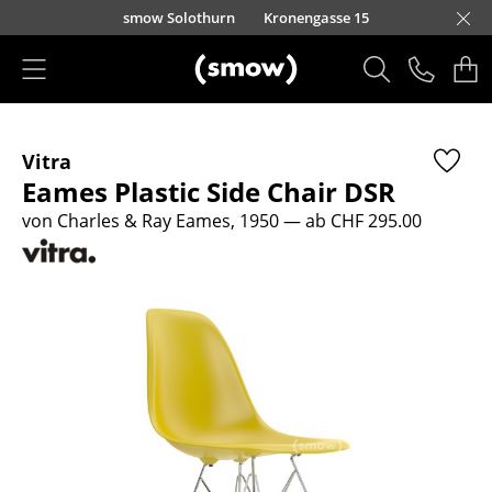
Direkt zum Inhalt
smow Solothurn
Kronengasse 15
Produkte
Vitra
Sitzmöbel
Eames Plastic Side Chair DSR
Esszimmerstühle
von Charles & Ray Eames, 1950
— ab CHF 295.00
Sofas
Sessel
Loungesessel
Stühle
Freischwinger
Barhocker