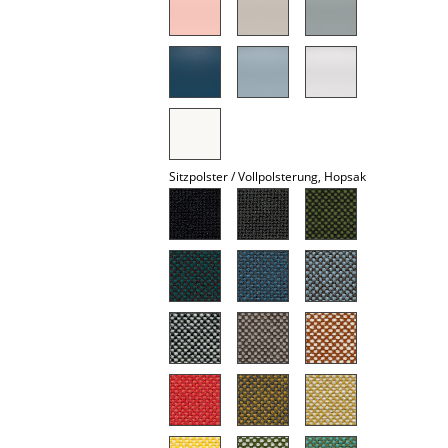
Spiegel
Figuren & Miniaturen
Vasen
Tabletts
Sitzpolster / Vollpolsterung, Hopsak
Büroutensilien
Aufbewahrungsboxen
Decken
Kissen
Teppiche
Vorhänge
... alle Accessoires