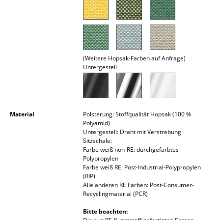
Räume
Zuhause
Wohnzimmer
(Weitere Hopsak-Farben auf Anfrage)
Untergestell
Esszimmer
Schlafzimmer
Kinderzimmer
Material
Polsterung: Stoffqualität Hopsak (100 %
Polyamid)
Untergestell: Draht mit Verstrebung
Arbeitszimmer
Sitzschale:
Farbe weiß non-RE: durchgefärbtes
Diele
Polypropylen
Farbe weiß RE: Post-Industrial-Polypropylen
Badezimmer
(RIP)
Alle anderen RE Farben: Post-Consumer-
Stauraum
Recyclingmaterial (PCR)
Bitte beachten:
Balkon & Garten