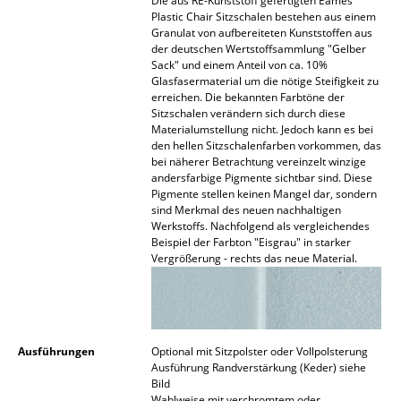
Die aus RE-Kunststoff gefertigten Eames
Plastic Chair Sitzschalen bestehen aus einem
Büro
Granulat von aufbereiteten Kunststoffen aus
der deutschen Wertstoffsammlung "Gelber
Arbeitsplatz
Sack" und einem Anteil von ca. 10%
Glasfasermaterial um die nötige Steifigkeit zu
erreichen. Die bekannten Farbtöne der
Management Büro
Sitzschalen verändern sich durch diese
Materialumstellung nicht. Jedoch kann es bei
Konferenzraum
den hellen Sitzschalenfarben vorkommen, das
bei näherer Betrachtung vereinzelt winzige
Empfang
andersfarbige Pigmente sichtbar sind. Diese
Pigmente stellen keinen Mangel dar, sondern
Cafeteria
sind Merkmal des neuen nachhaltigen
Werkstoffs. Nachfolgend als vergleichendes
Beispiel der Farbton "Eisgrau" in starker
Branchenlösungen
Vergrößerung - rechts das neue Material.
Sicheres Arbeiten
Hersteller & Designer
Ausführungen
Optional mit Sitzpolster oder Vollpolsterung
Hersteller
Ausführung Randverstärkung (Keder) siehe
Bild
Wahlweise mit verchromtem oder