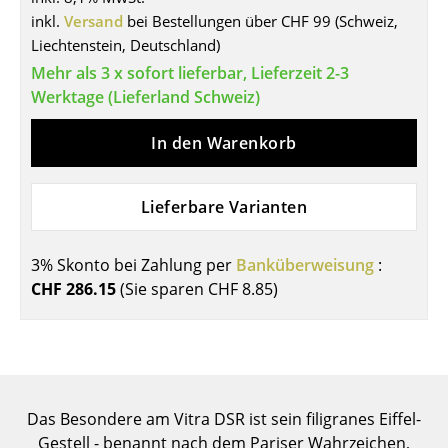
Einzelteile
inkl.
Versand
bei Bestellungen über CHF 99 (Schweiz,
Liechtenstein, Deutschland)
... alle Tische
Mehr als 3 x sofort lieferbar, Lieferzeit 2-3
Werktage (Lieferland Schweiz)
Aufbewahren
In den Warenkorb
Regale & Schränke
Bücherregale
Lieferbare Varianten
Wandregale
3% Skonto bei Zahlung per
Banküberweisung
:
Sideboards & Kommoden
CHF 286.15
(Sie sparen
CHF 8.85
)
TV Möbel
Beistell- & Rollcontainer
Barmöbel
Das Besondere am Vitra DSR ist sein filigranes Eiffel-
Garderoben
Gestell - benannt nach dem Pariser Wahrzeichen,