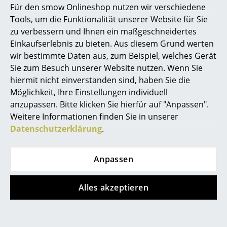
Für den smow Onlineshop nutzen wir verschiedene
erfolgt die Fertigung der Eames Plastic Chair
Marcel Breuer
Tools, um die Funktionalität unserer Website für Sie
Sitzschalen aus vollständig recycelten
Material, dem sogenannten RE-Kunststoff.
zu verbessern und Ihnen ein maßgeschneidertes
Philippe Starck
Dieses Material besteht aus einem Granulat
Einkaufserlebnis zu bieten. Aus diesem Grund werten
von aufbereiteten Kunststoffen aus der
wir bestimmte Daten aus, zum Beispiel, welches Gerät
deutschen Wertstoffsammlung "Gelber Sack".
Verner Panton
Dieses neuartige Material ist zu 100 %
Sie zum Besuch unserer Website nutzen. Wenn Sie
recyclebar und verursacht bei seiner
... alle Designer A-Z
hiermit nicht einverstanden sind, haben Sie die
Herstellung deutlich weniger klimaschädliche
Möglichkeit, Ihre Einstellungen individuell
Emissionen, sowie einen geringeren
Energieaufwand.
anzupassen. Bitte klicken Sie hierfür auf "Anpassen".
Themen
Weitere Informationen finden Sie in unserer
Für Vitra gilt:
Neu bei smow
Datenschutzerklärung
.
ISO 9001: 2008 (Qualitätmanagementnorm)
ISO 14001: 2004 (Umweltmanagementnorm)
Inspiration
Seit dem 1. Juni 2019 bietet Vitra ein Take-
Anpassen
Back-Programm an: Nicht mehr gebrauchte
Special Editions
Eames Fiberglass Chairs und Eames Plastic
Chairs können an Vitra zurückgegeben
Designklassiker
Alles akzeptieren
werden.
Frauen im Design
Gewährleistung
24 Monate
Produkt registrieren und
10 Jahre Vitra