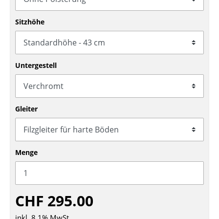
Tische
Sitzhöhe
Esstische
Beistelltische
Untergestell
Couchtische
Schreibtische
Gleiter
Sekretäre & PC-Tische
Konferenztische
Stehtische & Stehpulte
Menge
Kindertische
Gartentische
CHF 295.00
Servierwagen
inkl. 8,1% MwSt.