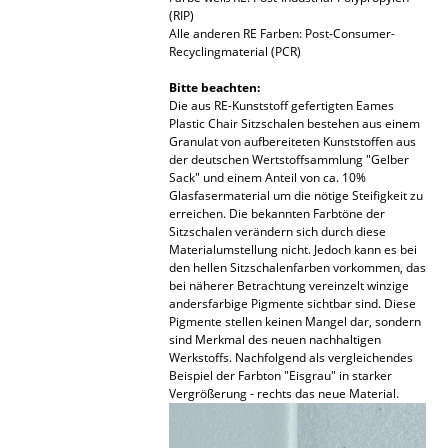
(RIP)
Büro
Alle anderen RE Farben: Post-Consumer-
Recyclingmaterial (PCR)
Arbeitsplatz
Bitte beachten:
Die aus RE-Kunststoff gefertigten Eames
Management Büro
Plastic Chair Sitzschalen bestehen aus einem
Granulat von aufbereiteten Kunststoffen aus
Konferenzraum
der deutschen Wertstoffsammlung "Gelber
Sack" und einem Anteil von ca. 10%
Empfang
Glasfasermaterial um die nötige Steifigkeit zu
erreichen. Die bekannten Farbtöne der
Cafeteria
Sitzschalen verändern sich durch diese
Materialumstellung nicht. Jedoch kann es bei
den hellen Sitzschalenfarben vorkommen, das
Branchenlösungen
bei näherer Betrachtung vereinzelt winzige
andersfarbige Pigmente sichtbar sind. Diese
Sicheres Arbeiten
Pigmente stellen keinen Mangel dar, sondern
sind Merkmal des neuen nachhaltigen
Werkstoffs. Nachfolgend als vergleichendes
Hersteller & Designer
Beispiel der Farbton "Eisgrau" in starker
Vergrößerung - rechts das neue Material.
Hersteller