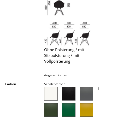
Akkuleuchten
... alle Leuchten
Betten
Doppelbetten
Einzelbetten
Ohne Polsterung / mit
Sitzpolsterung / mit
Stapelbetten
Vollpolsterung
Kinderbetten
Angaben in mm
Nachttische & Bettzubehör
Farben
Schalenfarben
4
... alle Betten
Accessoires
Uhren