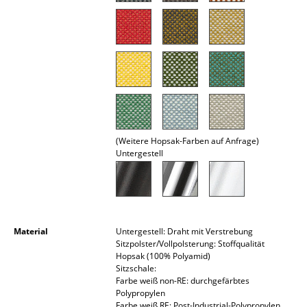
Räume
Zuhause
Wohnzimmer
Esszimmer
Schlafzimmer
(Weitere Hopsak-Farben auf Anfrage)
Untergestell
Kinderzimmer
Arbeitszimmer
Diele
Material
Untergestell: Draht mit Verstrebung
Badezimmer
Sitzpolster/Vollpolsterung: Stoffqualität
Hopsak (100% Polyamid)
Stauraum
Sitzschale:
Farbe weiß non-RE: durchgefärbtes
Polypropylen
Balkon & Garten
Farbe weiß RE: Post-Industrial-Polypropylen