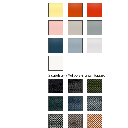
Spiegel
Figuren & Miniaturen
Vasen
Tabletts
Büroutensilien
Aufbewahrungsboxen
Sitzpolster / Vollpolsterung, Hopsak
Decken
Kissen
Teppiche
Vorhänge
... alle Accessoires