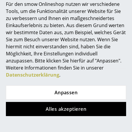
Für den smow Onlineshop nutzen wir verschiedene
Für Vitra gilt:
Marcel Breuer
Tools, um die Funktionalität unserer Website für Sie
ISO 9001: 2008 (Qualitätmanagementnorm)
zu verbessern und Ihnen ein maßgeschneidertes
ISO 14001: 2004 (Umweltmanagementnorm)
Philippe Starck
Einkaufserlebnis zu bieten. Aus diesem Grund werten
Seit dem 1. Juni 2019 bietet Vitra ein Take-
wir bestimmte Daten aus, zum Beispiel, welches Gerät
Verner Panton
Back-Programm an: Nicht mehr gebrauchte
Sie zum Besuch unserer Website nutzen. Wenn Sie
Eames Fiberglass Chairs und Eames Plastic
... alle Designer A-Z
Chairs können an Vitra zurückgegeben
hiermit nicht einverstanden sind, haben Sie die
werden.
Möglichkeit, Ihre Einstellungen individuell
anzupassen. Bitte klicken Sie hierfür auf "Anpassen".
Gewährleistung
24 Monate
Themen
Weitere Informationen finden Sie in unserer
Produkt registrieren und
10 Jahre Vitra
Neu bei smow
Datenschutzerklärung
.
Herstellergarantie
sichern
Inspiration
Zubehör
Passende
Sitzauflagen
und
Sitzauflagen aus
Leder
von Parkhaus Berlin oder
Seat Dots
Anpassen
Special Editions
und
Soft Seats (Typ A)
von Vitra
Produktfamilie
Eames Plastic Chairs
Designklassiker
Alles akzeptieren
Frauen im Design