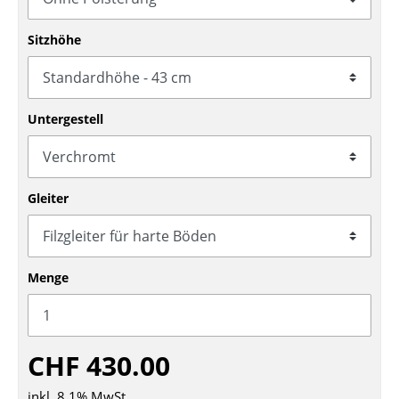
Tische
Sitzhöhe
Esstische
Beistelltische
Untergestell
Couchtische
Schreibtische
Gleiter
Sekretäre & PC-Tische
Konferenztische
Stehtische & Stehpulte
Menge
Kindertische
Gartentische
CHF 430.00
Servierwagen
inkl. 8,1% MwSt.