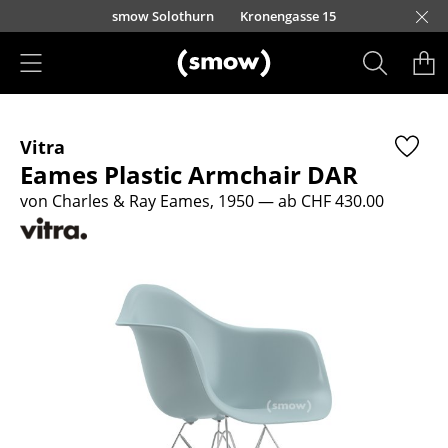
Direkt zum Inhalt
smow Solothurn
Kronengasse 15
Produkte
Vitra
Sitzmöbel
Eames Plastic Armchair DAR
Esszimmerstühle
von Charles & Ray Eames, 1950
— ab CHF 430.00
Sofas
Sessel
Loungesessel
Stühle
Freischwinger
Barhocker