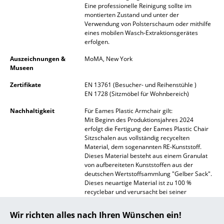
Eine professionelle Reinigung sollte im
montierten Zustand und unter der
... alle Hersteller A-Z
Verwendung von Polsterschaum oder mithilfe
eines mobilen Wasch-Extraktionsgerätes
Designer
erfolgen.
Auszeichnungen &
MoMA, New York
Alvar Aalto
Museen
Arne Jacobsen
Zertifikate
EN 13761 (Besucher- und Reihenstühle )
EN 1728 (Sitzmöbel für Wohnbereich)
Charles & Ray Eames
Nachhaltigkeit
Für Eames Plastic Armchair gilt:
Eero Saarinen
Mit Beginn des Produktionsjahres 2024
erfolgt die Fertigung der Eames Plastic Chair
Sitzschalen aus vollständig recycelten
Egon Eiermann
Material, dem sogenannten RE-Kunststoff.
Dieses Material besteht aus einem Granulat
Eileen Gray
von aufbereiteten Kunststoffen aus der
deutschen Wertstoffsammlung "Gelber Sack".
Jean Prouvé
Dieses neuartige Material ist zu 100 %
recyclebar und verursacht bei seiner
Le Corbusier
Herstellung deutlich weniger klimaschädliche
Emissionen, sowie einen geringeren
Wir richten alles nach Ihren Wünschen ein!
Energieaufwand.
Ludwig Mies van der Rohe