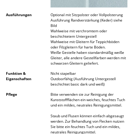
Artemide
Cassina
Ausführungen
Optional mit Sitzpolster oder Vollpolsterung
Ausführung Randverstärkung (Keder) siehe
Fritz Hansen
Bild
Wahlweise mit verchromtem oder
HAY
beschichtetem Untergestell
Wahlweise mit Gleitern für Teppichböden
oder Filzgleitern für harte Böden.
Knoll International
Weiße Gestelle haben standardmäßig weiße
Gleiter, alle andere Gestellfarben werden mit
Louis Poulsen
schwarzen Gleitern geliefert.
Muuto
Funktion &
Nicht stapelbar
Eigenschaften
Outdoorfähig (Ausführung Untergestell
Nils Holger Moormann
beschichtet basic dark und weiß)
Pflege
Bitte verwenden sie zur Reinigung der
Richard Lampert
Kunststoffflächen ein weiches, feuchtes Tuch
und ein mildes, neutrales Reinigungsmittel.
Thonet
Staub und Flusen können einfach abgesaugt
USM Haller
werden. Zur Behandlung von Flecken nutzen
Sie bitte ein feuchtes Tuch und ein mildes,
Vitra
neutrales Reinigungsmittel.