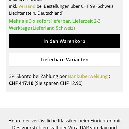
Einzelteile
inkl.
Versand
bei Bestellungen über CHF 99 (Schweiz,
Liechtenstein, Deutschland)
... alle Tische
Mehr als 3 x sofort lieferbar, Lieferzeit 2-3
Werktage (Lieferland Schweiz)
Aufbewahren
In den Warenkorb
Regale & Schränke
Bücherregale
Lieferbare Varianten
Wandregale
3% Skonto bei Zahlung per
Banküberweisung
:
Sideboards & Kommoden
CHF 417.10
(Sie sparen
CHF 12.90
)
TV Möbel
Beistell- & Rollcontainer
Barmöbel
Heute der verlässliche Klassiker beim Einrichten mit
Garderoben
Designerstühlen, galt der Vitra DAR von Ray und