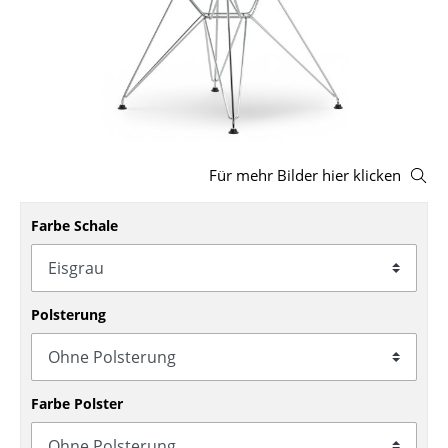
Hocker
Bänke & Liegen
Sitzsäcke
Gartenstühle
Für mehr Bilder hier klicken
Kinderstühle
Farbe Schale
Schaukelstühle
Bürodrehstühle
Konferenzstühle
Polsterung
Bürosessel
Einzelteile
Farbe Polster
... alle Sitzmöbel