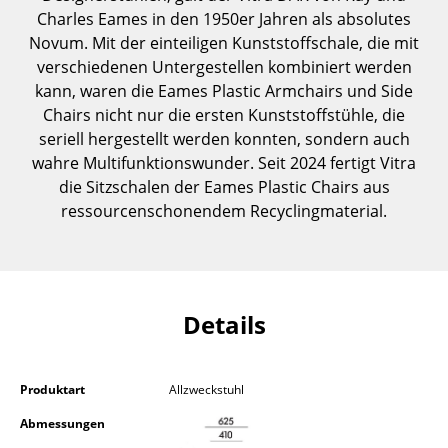
Charles Eames in den 1950er Jahren als absolutes
Kleinaufbewahrung
Novum. Mit der einteiligen Kunststoffschale, die mit
Einzelteile
verschiedenen Untergestellen kombiniert werden
kann, waren die Eames Plastic Armchairs und Side
... alle Aufbewahrungsmöbel
Chairs nicht nur die ersten Kunststoffstühle, die
seriell hergestellt werden konnten, sondern auch
Licht
wahre Multifunktionswunder. Seit 2024 fertigt Vitra
Hängeleuchten & Deckenleuchten
die Sitzschalen der Eames Plastic Chairs aus
ressourcenschonendem Recyclingmaterial.
Tischleuchten
Schreibtischleuchten
Stehleuchten & Leseleuchten
Details
Bodenleuchten
Wandleuchten
Produktart
Allzweckstuhl
Abmessungen
Outdoor-Leuchten