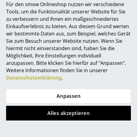
Für den smow Onlineshop nutzen wir verschiedene
Während der Eames Plastic Chair über eine Sitzschale
Marcel Breuer
Tools, um die Funktionalität unserer Website für Sie
aus durchgefärbtem Polypropylen verfügt, hat der
zu verbessern und Ihnen ein maßgeschneidertes
Philippe Starck
Eames Fiberglass Chair die chrakteristische Sitzschale
Einkaufserlebnis zu bieten. Aus diesem Grund werten
aus durchgefärbtem, glasfaserverstärktem Polyester,
wir bestimmte Daten aus, zum Beispiel, welches Gerät
Verner Panton
auch Fiberglas genannt. Die Fiberglas Sitzschale
Sie zum Besuch unserer Website nutzen. Wenn Sie
kennzeichnet sich dabei durch ihre offen sichtbare
... alle Designer A-Z
hiermit nicht einverstanden sind, haben Sie die
Struktur, die dem Fiberglass Chair einen Hauch Retro-
Möglichkeit, Ihre Einstellungen individuell
Charme verleiht.
anzupassen. Bitte klicken Sie hierfür auf "Anpassen".
Themen
Weitere Informationen finden Sie in unserer
Neu bei smow
Datenschutzerklärung
.
Inspiration
Anpassen
Alle Infos zum Farbupdate 2019 finden Sie
Special Editions
übersichtlich im folgenden PDF (Download ca. 2,9
Designklassiker
MB):
Alles akzeptieren
Frauen im Design