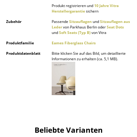
Produkt registrieren und
10 Jahre Vitra
Büro
Herstellergarantie
sichern
Zubehör
Passende
Sitzauflagen
und
Sitzauflagen aus
Arbeitsplatz
Leder
von Parkhaus Berlin oder
Seat Dots
und
Soft Seats (Typ B)
von Vitra
Management Büro
Produktfamilie
Eames Fiberglass Chairs
Konferenzraum
Produktdatenblatt
Bitte klicken Sie auf das Bild, um detaillierte
Empfang
Informationen zu erhalten (ca. 5,1 MB).
Cafeteria
Branchenlösungen
Sicheres Arbeiten
Hersteller & Designer
Hersteller
Beliebte Varianten