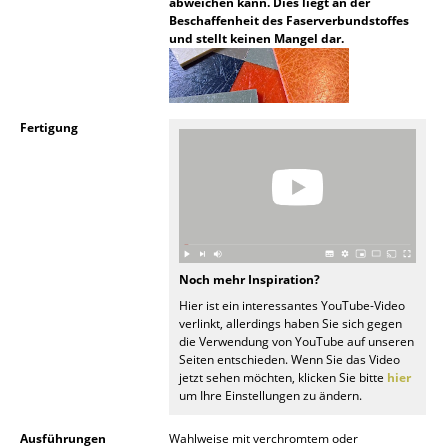
abweichen kann. Dies liegt an der
Beschaffenheit des Faserverbundstoffes
Spiegel
und stellt keinen Mangel dar.
Figuren & Miniaturen
Vasen
Fertigung
Tabletts
Büroutensilien
Aufbewahrungsboxen
Decken
Noch mehr Inspiration?
Kissen
Hier ist ein interessantes YouTube-Video
verlinkt, allerdings haben Sie sich gegen
die Verwendung von YouTube auf unseren
Teppiche
Seiten entschieden. Wenn Sie das Video
jetzt sehen möchten, klicken Sie bitte
hier
Vorhänge
um Ihre Einstellungen zu ändern.
... alle Accessoires
Ausführungen
Wahlweise mit verchromtem oder