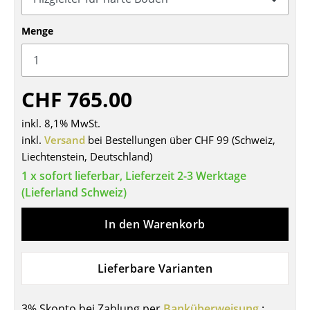
Tische
Menge
Esstische
Beistelltische
CHF 765.00
Couchtische
inkl. 8,1% MwSt.
Schreibtische
inkl.
Versand
bei Bestellungen über CHF 99 (Schweiz,
Liechtenstein, Deutschland)
Sekretäre & PC-Tische
1 x sofort lieferbar, Lieferzeit 2-3 Werktage
Konferenztische
(Lieferland Schweiz)
Stehtische & Stehpulte
In den Warenkorb
Kindertische
Gartentische
Lieferbare Varianten
Servierwagen
3% Skonto bei Zahlung per
Banküberweisung
: