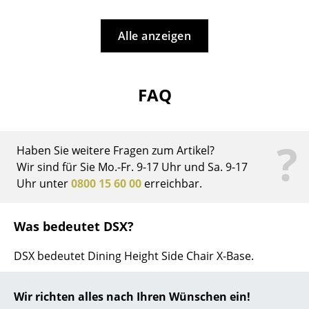
... alle Hersteller A-Z
Alle anzeigen
Designer
Alvar Aalto
FAQ
Arne Jacobsen
Charles & Ray Eames
?
Haben Sie weitere Fragen zum Artikel?
Eero Saarinen
Wir sind für Sie Mo.-Fr. 9-17 Uhr und Sa. 9-17
Uhr unter
0800 15 60 00
erreichbar.
Egon Eiermann
Eileen Gray
Was bedeutet DSX?
Jean Prouvé
DSX bedeutet Dining Height Side Chair X-Base.
Le Corbusier
Wie unterscheidet sich der Eames Fiberglass
Chair DSX vom Eames Plastic Chair?
Wir richten alles nach Ihren Wünschen ein!
Ludwig Mies van der Rohe