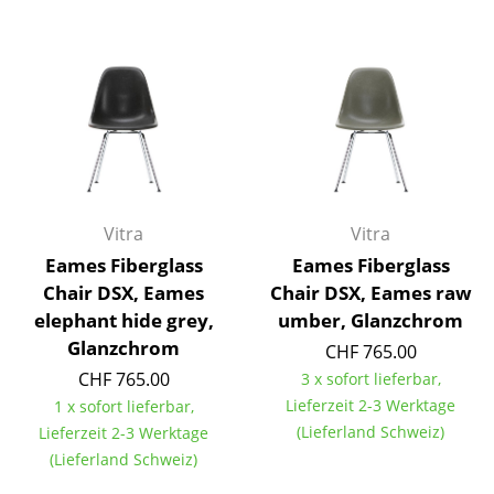
Artemide
Cassina
Fritz Hansen
HAY
Knoll International
Louis Poulsen
Vitra
Vitra
Eames Fiberglass
Eames Fiberglass
Muuto
Chair DSX, Eames
Chair DSX, Eames raw
Nils Holger Moormann
elephant hide grey,
umber, Glanzchrom
Glanzchrom
CHF 765.00
Richard Lampert
CHF 765.00
3 x sofort lieferbar,
Thonet
Lieferzeit 2-3 Werktage
1 x sofort lieferbar,
(Lieferland Schweiz)
Lieferzeit 2-3 Werktage
USM Haller
(Lieferland Schweiz)
Vitra