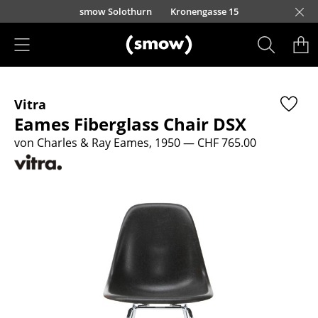
Direkt zum Inhalt
smow Solothurn
Kronengasse 15
Produkte
Vitra
Sitzmöbel
Eames Fiberglass Chair DSX
Esszimmerstühle
von Charles & Ray Eames, 1950
— CHF 765.00
Sofas
Sessel
Loungesessel
Stühle
Freischwinger
Barhocker