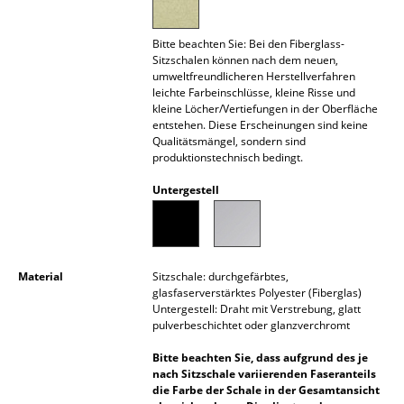
Akkuleuchten
Bitte beachten Sie: Bei den Fiberglass-
... alle Leuchten
Sitzschalen können nach dem neuen,
umweltfreundlicheren Herstellverfahren
leichte Farbeinschlüsse, kleine Risse und
Betten
kleine Löcher/Vertiefungen in der Oberfläche
entstehen. Diese Erscheinungen sind keine
Doppelbetten
Qualitätsmängel, sondern sind
produktionstechnisch bedingt.
Einzelbetten
Untergestell
Stapelbetten
Kinderbetten
Nachttische & Bettzubehör
Material
Sitzschale: durchgefärbtes,
glasfaserverstärktes Polyester (Fiberglas)
Untergestell: Draht mit Verstrebung, glatt
... alle Betten
pulverbeschichtet oder glanzverchromt
Accessoires
Bitte beachten Sie, dass aufgrund des je
nach Sitzschale variierenden Faseranteils
Uhren
die Farbe der Schale in der Gesamtansicht