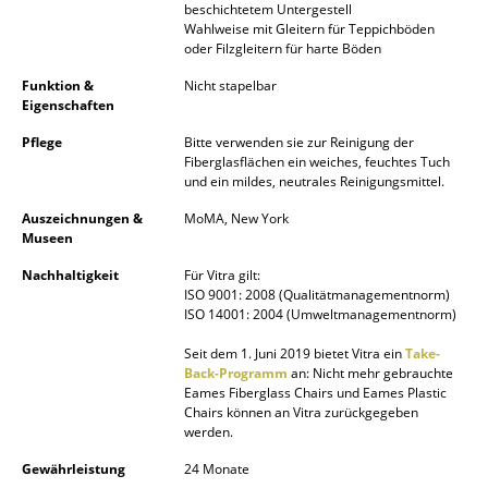
beschichtetem Untergestell
Wahlweise mit Gleitern für Teppichböden
Räume
oder Filzgleitern für harte Böden
Zuhause
Funktion &
Nicht stapelbar
Eigenschaften
Wohnzimmer
Pflege
Bitte verwenden sie zur Reinigung der
Fiberglasflächen ein weiches, feuchtes Tuch
Esszimmer
und ein mildes, neutrales Reinigungsmittel.
Schlafzimmer
Auszeichnungen &
MoMA, New York
Museen
Kinderzimmer
Nachhaltigkeit
Für Vitra gilt:
ISO 9001: 2008 (Qualitätmanagementnorm)
Arbeitszimmer
ISO 14001: 2004 (Umweltmanagementnorm)
Diele
Seit dem 1. Juni 2019 bietet Vitra ein
Take-
Back-Programm
an: Nicht mehr gebrauchte
Badezimmer
Eames Fiberglass Chairs und Eames Plastic
Chairs können an Vitra zurückgegeben
Stauraum
werden.
Gewährleistung
24 Monate
Balkon & Garten