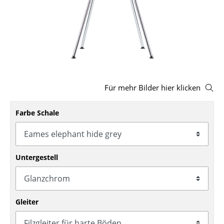
Hocker
Bänke & Liegen
Sitzsäcke
Gartenstühle
Für mehr Bilder hier klicken
Kinderstühle
Farbe Schale
Schaukelstühle
Bürodrehstühle
Konferenzstühle
Untergestell
Bürosessel
Einzelteile
Gleiter
... alle Sitzmöbel