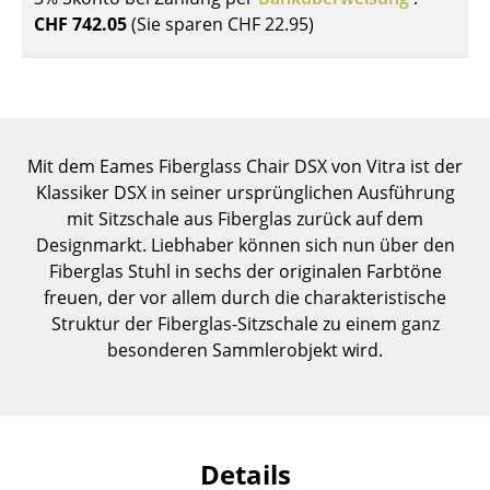
Einzelteile
CHF 742.05
(Sie sparen
CHF 22.95
)
... alle Tische
Aufbewahren
Regale & Schränke
Mit dem Eames Fiberglass Chair DSX von Vitra ist der
Klassiker DSX in seiner ursprünglichen Ausführung
Bücherregale
mit Sitzschale aus Fiberglas zurück auf dem
Designmarkt. Liebhaber können sich nun über den
Wandregale
Fiberglas Stuhl in sechs der originalen Farbtöne
Sideboards & Kommoden
freuen, der vor allem durch die charakteristische
Struktur der Fiberglas-Sitzschale zu einem ganz
TV Möbel
besonderen Sammlerobjekt wird.
Beistell- & Rollcontainer
Barmöbel
Garderoben
Details