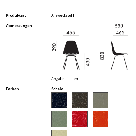
Kleinaufbewahrung
Produktart
Allzweckstuhl
Einzelteile
Abmessungen
... alle Aufbewahrungsmöbel
Licht
Hängeleuchten & Deckenleuchten
Tischleuchten
Angaben in mm
Schreibtischleuchten
Farben
Schale
Stehleuchten & Leseleuchten
Bodenleuchten
Wandleuchten
Outdoor-Leuchten