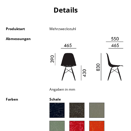
Kleinaufbewahrung
Details
Einzelteile
... alle Aufbewahrungsmöbel
Produktart
Mehrzweckstuhl
Abmessungen
Licht
Hängeleuchten & Deckenleuchten
Tischleuchten
Schreibtischleuchten
Stehleuchten & Leseleuchten
Angaben in mm
Farben
Schale
Bodenleuchten
Wandleuchten
Outdoor-Leuchten