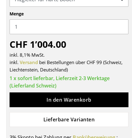
Tische
Menge
Esstische
Beistelltische
CHF 1’004.00
Couchtische
inkl. 8,1% MwSt.
Schreibtische
inkl.
Versand
bei Bestellungen über CHF 99 (Schweiz,
Liechtenstein, Deutschland)
Sekretäre & PC-Tische
1 x sofort lieferbar, Lieferzeit 2-3 Werktage
Konferenztische
(Lieferland Schweiz)
Stehtische & Stehpulte
In den Warenkorb
Kindertische
Gartentische
Lieferbare Varianten
Servierwagen
3% Skonto bei Zahlung per
Banküberweisung
: