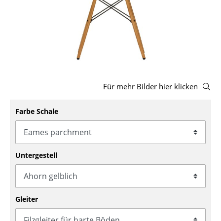
Hocker
Bänke & Liegen
Sitzsäcke
Gartenstühle
Für mehr Bilder hier klicken
Kinderstühle
Farbe Schale
Schaukelstühle
Bürodrehstühle
Konferenzstühle
Untergestell
Bürosessel
Einzelteile
Gleiter
... alle Sitzmöbel