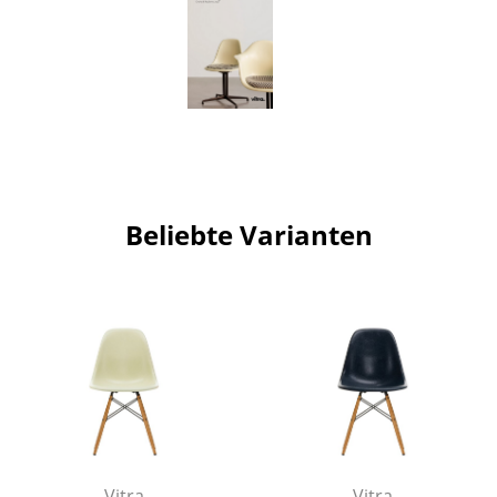
Artemide
Cassina
Fritz Hansen
HAY
Knoll International
Louis Poulsen
Beliebte Varianten
Muuto
Nils Holger Moormann
Richard Lampert
Thonet
USM Haller
Vitra
Vitra
Vitra