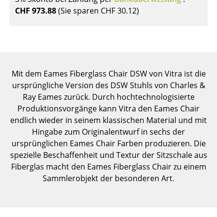
Einzelteile
CHF 973.88
(Sie sparen
CHF 30.12
)
... alle Tische
Aufbewahren
Regale & Schränke
Mit dem Eames Fiberglass Chair DSW von Vitra ist die
ursprüngliche Version des DSW Stuhls von Charles &
Bücherregale
Ray Eames zurück. Durch hochtechnologisierte
Produktionsvorgänge kann Vitra den Eames Chair
Wandregale
endlich wieder in seinem klassischen Material und mit
Sideboards & Kommoden
Hingabe zum Originalentwurf in sechs der
ursprünglichen Eames Chair Farben produzieren. Die
TV Möbel
spezielle Beschaffenheit und Textur der Sitzschale aus
Fiberglas macht den Eames Fiberglass Chair zu einem
Beistell- & Rollcontainer
Sammlerobjekt der besonderen Art.
Barmöbel
Garderoben