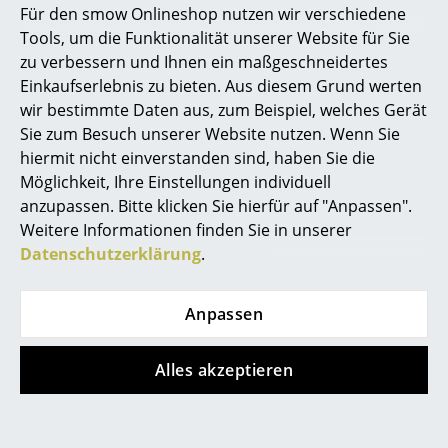
?
Haben Sie weitere Fragen zum Artikel?
Für den smow Onlineshop nutzen wir verschiedene
Wir sind für Sie Mo.-Fr. 9-17 Uhr und Sa. 9-17
Marcel Breuer
Tools, um die Funktionalität unserer Website für Sie
Uhr unter
0800 15 60 00
erreichbar.
zu verbessern und Ihnen ein maßgeschneidertes
Philippe Starck
Einkaufserlebnis zu bieten. Aus diesem Grund werten
wir bestimmte Daten aus, zum Beispiel, welches Gerät
Verner Panton
Was bedeutet DSW?
Sie zum Besuch unserer Website nutzen. Wenn Sie
... alle Designer A-Z
DSW bedeutet Dining Height Side Chair Wood Base.
hiermit nicht einverstanden sind, haben Sie die
Möglichkeit, Ihre Einstellungen individuell
Wie unterscheidet sich der Eames Fiberglass
anzupassen. Bitte klicken Sie hierfür auf "Anpassen".
Themen
Chair DSW vom Eames Plastic Chair?
Weitere Informationen finden Sie in unserer
Neu bei smow
Datenschutzerklärung
.
Während der Eames Plastic Chair über eine Sitzschale
aus durchgefärbtem Polypropylen verfügt, hat der
Inspiration
Eames Fiberglass Chair die chrakteristische Sitzschale
Anpassen
Special Editions
aus durchgefärbtem, glasfaserverstärktem Polyester,
auch Fiberglas genannt. Die Fiberglas Sitzschale
Designklassiker
Alles akzeptieren
kennzeichnet sich dabei durch ihre offen sichtbare
Struktur, die dem Fiberglass Chair einen Hauch Retro-
Frauen im Design
Charme verleiht.