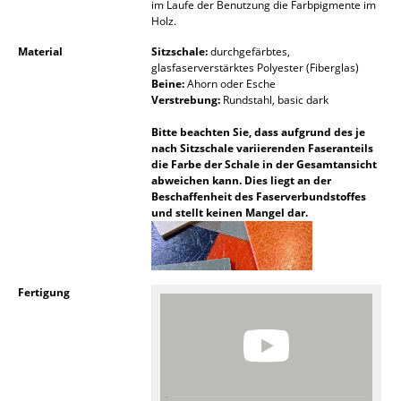
im Laufe der Benutzung die Farbpigmente im
Holz.
Spiegel
Material
Sitzschale:
durchgefärbtes,
Figuren & Miniaturen
glasfaserverstärktes Polyester (Fiberglas)
Beine:
Ahorn oder Esche
Vasen
Verstrebung:
Rundstahl, basic dark
Tabletts
Bitte beachten Sie, dass aufgrund des je
nach Sitzschale variierenden Faseranteils
die Farbe der Schale in der Gesamtansicht
Büroutensilien
abweichen kann. Dies liegt an der
Beschaffenheit des Faserverbundstoffes
Aufbewahrungsboxen
und stellt keinen Mangel dar.
Decken
Kissen
Fertigung
Teppiche
Vorhänge
... alle Accessoires