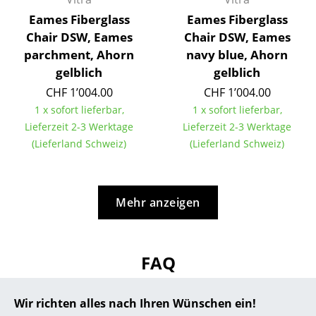
Eames Fiberglass
Eames Fiberglass
... alle Hersteller A-Z
Chair DSW, Eames
Chair DSW, Eames
parchment, Ahorn
navy blue, Ahorn
Designer
gelblich
gelblich
Alvar Aalto
CHF 1’004.00
CHF 1’004.00
1 x sofort lieferbar,
1 x sofort lieferbar,
Arne Jacobsen
Lieferzeit 2-3 Werktage
Lieferzeit 2-3 Werktage
Charles & Ray Eames
(Lieferland Schweiz)
(Lieferland Schweiz)
Eero Saarinen
Egon Eiermann
Mehr anzeigen
Eileen Gray
Jean Prouvé
FAQ
Le Corbusier
Wir richten alles nach Ihren Wünschen ein!
Ludwig Mies van der Rohe