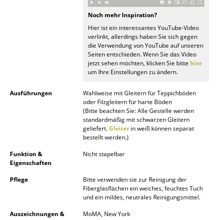
Noch mehr Inspiration?
Räume
Hier ist ein interessantes YouTube-Video
Zuhause
verlinkt, allerdings haben Sie sich gegen
die Verwendung von YouTube auf unseren
Seiten entschieden. Wenn Sie das Video
Wohnzimmer
jetzt sehen möchten, klicken Sie bitte
hier
um Ihre Einstellungen zu ändern.
Esszimmer
Ausführungen
Wahlweise mit Gleitern für Teppichböden
Schlafzimmer
oder Filzgleitern für harte Böden
(Bitte beachten Sie: Alle Gestelle werden
Kinderzimmer
standardmäßig mit schwarzen Gleitern
geliefert.
Gleiter
in weiß können separat
Arbeitszimmer
bestellt werden.)
Diele
Funktion &
Nicht stapelbar
Eigenschaften
Badezimmer
Pflege
Bitte verwenden sie zur Reinigung der
Fiberglasflächen ein weiches, feuchtes Tuch
Stauraum
und ein mildes, neutrales Reinigungsmittel.
Balkon & Garten
Auszeichnungen &
MoMA, New York