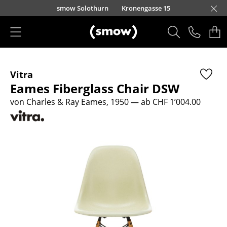
Direkt zum Inhalt
smow Solothurn
Kronengasse 15
Produkte
Vitra
Sitzmöbel
Eames Fiberglass Chair DSW
Esszimmerstühle
von Charles & Ray Eames, 1950
— ab CHF 1’004.00
Sofas
Sessel
Loungesessel
Stühle
Freischwinger
Barhocker