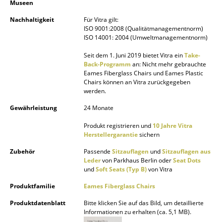
Museen
Büro
Nachhaltigkeit
Für Vitra gilt:
ISO 9001:2008 (Qualitätmanagementnorm)
Arbeitsplatz
ISO 14001: 2004 (Umweltmanagementnorm)
Management Büro
Seit dem 1. Juni 2019 bietet Vitra ein
Take-
Back-Programm
an: Nicht mehr gebrauchte
Eames Fiberglass Chairs und Eames Plastic
Konferenzraum
Chairs können an Vitra zurückgegeben
werden.
Empfang
Gewährleistung
24 Monate
Cafeteria
Produkt registrieren und
10 Jahre Vitra
Branchenlösungen
Herstellergarantie
sichern
Zubehör
Passende
Sitzauflagen
und
Sitzauflagen aus
Sicheres Arbeiten
Leder
von Parkhaus Berlin oder
Seat Dots
und
Soft Seats (Typ B)
von Vitra
Hersteller & Designer
Produktfamilie
Eames Fiberglass Chairs
Hersteller
Produktdatenblatt
Bitte klicken Sie auf das Bild, um detaillierte
Informationen zu erhalten (ca. 5,1 MB).