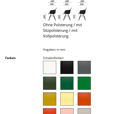
Akkuleuchten
... alle Leuchten
Ohne Polsterung / mit
Betten
Sitzpolsterung / mit
Vollpolsterung
Doppelbetten
Einzelbetten
Angaben in mm
Stapelbetten
Farben
Schalenfarben
Kinderbetten
Nachttische & Bettzubehör
... alle Betten
Accessoires
Uhren