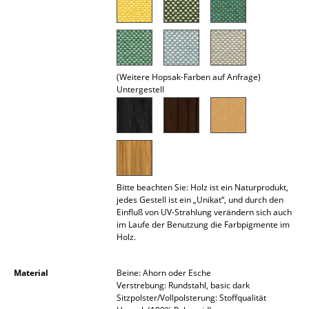
Räume
Zuhause
Wohnzimmer
(Weitere Hopsak-Farben auf Anfrage)
Untergestell
Esszimmer
Schlafzimmer
Kinderzimmer
Arbeitszimmer
Bitte beachten Sie: Holz ist ein Naturprodukt,
jedes Gestell ist ein „Unikat“, und durch den
Einfluß von UV-Strahlung verändern sich auch
Diele
im Laufe der Benutzung die Farbpigmente im
Holz.
Badezimmer
Stauraum
Material
Beine: Ahorn oder Esche
Verstrebung: Rundstahl, basic dark
Balkon & Garten
Sitzpolster/Vollpolsterung: Stoffqualität