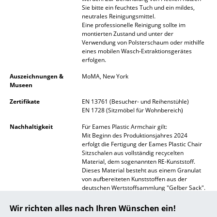
Sie bitte ein feuchtes Tuch und ein mildes,
... alle Hersteller A-Z
neutrales Reinigungsmittel.
Eine professionelle Reinigung sollte im
montierten Zustand und unter der
Designer
Verwendung von Polsterschaum oder mithilfe
eines mobilen Wasch-Extraktionsgerätes
Alvar Aalto
erfolgen.
Auszeichnungen &
MoMA, New York
Arne Jacobsen
Museen
Charles & Ray Eames
Zertifikate
EN 13761 (Besucher- und Reihenstühle)
EN 1728 (Sitzmöbel für Wohnbereich)
Eero Saarinen
Nachhaltigkeit
Für Eames Plastic Armchair gilt:
Egon Eiermann
Mit Beginn des Produktionsjahres 2024
erfolgt die Fertigung der Eames Plastic Chair
Sitzschalen aus vollständig recycelten
Eileen Gray
Material, dem sogenannten RE-Kunststoff.
Dieses Material besteht aus einem Granulat
Jean Prouvé
von aufbereiteten Kunststoffen aus der
deutschen Wertstoffsammlung "Gelber Sack".
Le Corbusier
Dieses neuartige Material ist zu 100 %
recyclebar und verursacht bei seiner
Wir richten alles nach Ihren Wünschen ein!
Ludwig Mies van der Rohe
Herstellung deutlich weniger klimaschädliche