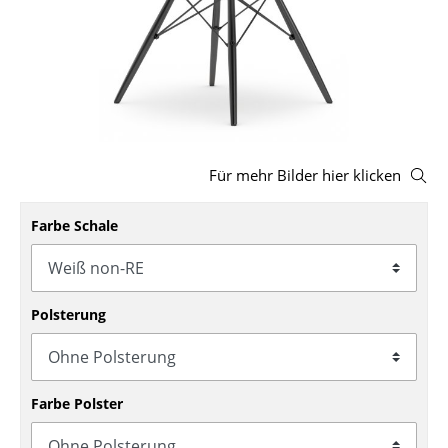
Hocker
Bänke & Liegen
Sitzsäcke
Gartenstühle
Für mehr Bilder hier klicken
Kinderstühle
Farbe Schale
Schaukelstühle
Bürodrehstühle
Konferenzstühle
Polsterung
Bürosessel
Einzelteile
Farbe Polster
... alle Sitzmöbel