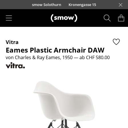
Direkt zum Inhalt
smow Solothurn
Kronengasse 15
Produkte
Vitra
Sitzmöbel
Eames Plastic Armchair DAW
Esszimmerstühle
von Charles & Ray Eames, 1950
— ab CHF 580.00
Sofas
Sessel
Loungesessel
Stühle
Freischwinger
Barhocker