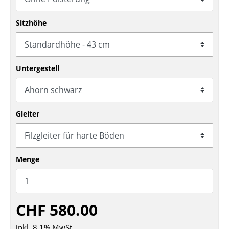
Tische
Sitzhöhe
Esstische
Beistelltische
Untergestell
Couchtische
Schreibtische
Gleiter
Sekretäre & PC-Tische
Konferenztische
Stehtische & Stehpulte
Menge
Kindertische
Gartentische
CHF 580.00
Servierwagen
inkl. 8,1% MwSt.