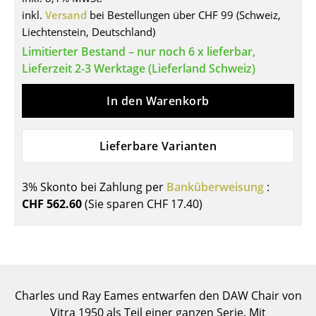
Einzelteile
inkl.
Versand
bei Bestellungen über CHF 99 (Schweiz,
Liechtenstein, Deutschland)
... alle Tische
Limitierter Bestand – nur noch 6 x lieferbar,
Lieferzeit 2-3 Werktage (Lieferland Schweiz)
Aufbewahren
In den Warenkorb
Regale & Schränke
Bücherregale
Lieferbare Varianten
Wandregale
3% Skonto bei Zahlung per
Banküberweisung
:
Sideboards & Kommoden
CHF 562.60
(Sie sparen
CHF 17.40
)
TV Möbel
Beistell- & Rollcontainer
Barmöbel
Charles und Ray Eames entwarfen den DAW Chair von
Garderoben
Vitra 1950 als Teil einer ganzen Serie. Mit