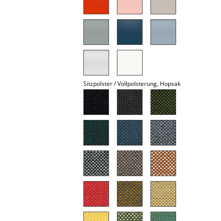
Spiegel
Figuren & Miniaturen
Vasen
Tabletts
Sitzpolster / Vollpolsterung, Hopsak
Büroutensilien
Aufbewahrungsboxen
Decken
Kissen
Teppiche
Vorhänge
... alle Accessoires