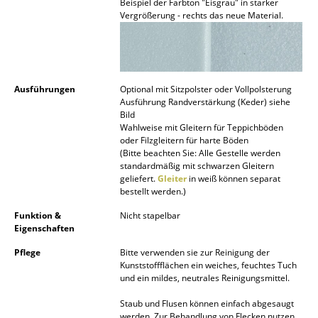
Artemide
Beispiel der Farbton "Eisgrau" in starker
Vergrößerung - rechts das neue Material.
Cassina
Fritz Hansen
HAY
Ausführungen
Optional mit Sitzpolster oder Vollpolsterung
Ausführung Randverstärkung (Keder) siehe
Knoll International
Bild
Wahlweise mit Gleitern für Teppichböden
oder Filzgleitern für harte Böden
Louis Poulsen
(Bitte beachten Sie: Alle Gestelle werden
standardmäßig mit schwarzen Gleitern
Muuto
geliefert.
Gleiter
in weiß können separat
bestellt werden.)
Nils Holger Moormann
Funktion &
Nicht stapelbar
Richard Lampert
Eigenschaften
Pflege
Bitte verwenden sie zur Reinigung der
Thonet
Kunststoffflächen ein weiches, feuchtes Tuch
und ein mildes, neutrales Reinigungsmittel.
USM Haller
Staub und Flusen können einfach abgesaugt
Vitra
werden. Zur Behandlung von Flecken nutzen