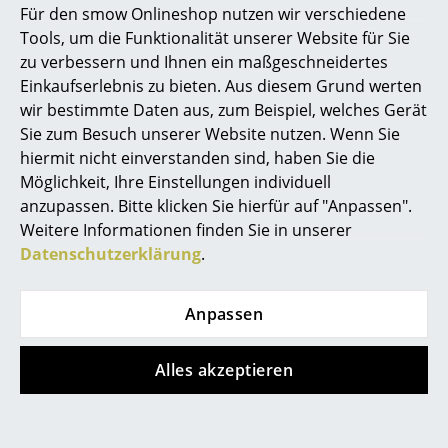
Für den smow Onlineshop nutzen wir verschiedene
Emissionen, sowie einen geringeren
Energieaufwand.
Marcel Breuer
Tools, um die Funktionalität unserer Website für Sie
zu verbessern und Ihnen ein maßgeschneidertes
Für Vitra gilt:
Philippe Starck
Einkaufserlebnis zu bieten. Aus diesem Grund werten
ISO 9001: 2008 (Qualitätmanagementnorm)
ISO 14001: 2004 (Umweltmanagementnorm)
wir bestimmte Daten aus, zum Beispiel, welches Gerät
Verner Panton
Sie zum Besuch unserer Website nutzen. Wenn Sie
Seit dem 1. Juni 2019 bietet Vitra ein Take-
... alle Designer A-Z
hiermit nicht einverstanden sind, haben Sie die
Back-Programm an: Nicht mehr gebrauchte
Eames Fiberglass Chairs und Eames Plastic
Möglichkeit, Ihre Einstellungen individuell
Chairs können an Vitra zurückgegeben
anzupassen. Bitte klicken Sie hierfür auf "Anpassen".
Themen
werden.
Weitere Informationen finden Sie in unserer
Gewährleistung
24 Monate
Neu bei smow
Datenschutzerklärung
.
Produkt registrieren und
10 Jahre Vitra
Inspiration
Herstellergarantie
sichern
Anpassen
Special Editions
Zubehör
Passende
Sitzauflagen
und
Sitzauflagen aus
Leder
von Parkhaus Berlin oder
Seat Dots
Designklassiker
Alles akzeptieren
und
Soft Seats (Typ A)
von Vitra
Produktfamilie
Eames Plastic Chairs
Frauen im Design