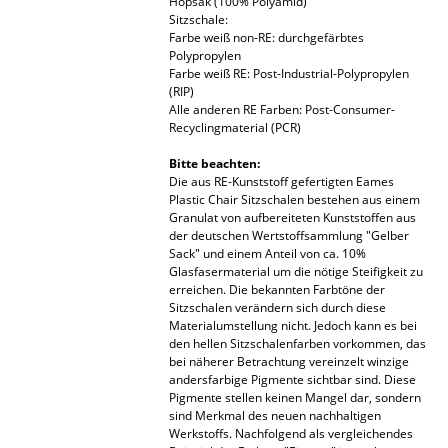
Hopsak (100% Polyamid)
Sitzschale:
Büro
Farbe weiß non-RE: durchgefärbtes
Polypropylen
Arbeitsplatz
Farbe weiß RE: Post-Industrial-Polypropylen
(RIP)
Alle anderen RE Farben: Post-Consumer-
Management Büro
Recyclingmaterial (PCR)
Konferenzraum
Bitte beachten:
Die aus RE-Kunststoff gefertigten Eames
Empfang
Plastic Chair Sitzschalen bestehen aus einem
Granulat von aufbereiteten Kunststoffen aus
Cafeteria
der deutschen Wertstoffsammlung "Gelber
Sack" und einem Anteil von ca. 10%
Branchenlösungen
Glasfasermaterial um die nötige Steifigkeit zu
erreichen. Die bekannten Farbtöne der
Sitzschalen verändern sich durch diese
Sicheres Arbeiten
Materialumstellung nicht. Jedoch kann es bei
den hellen Sitzschalenfarben vorkommen, das
bei näherer Betrachtung vereinzelt winzige
Hersteller & Designer
andersfarbige Pigmente sichtbar sind. Diese
Pigmente stellen keinen Mangel dar, sondern
Hersteller
sind Merkmal des neuen nachhaltigen
Werkstoffs. Nachfolgend als vergleichendes