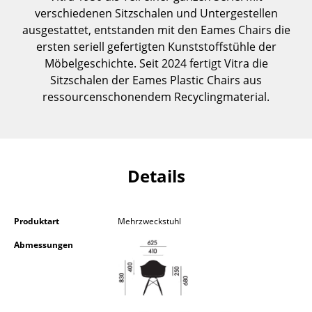
Kleinaufbewahrung
verschiedenen Sitzschalen und Untergestellen
ausgestattet, entstanden mit den Eames Chairs die
Einzelteile
ersten seriell gefertigten Kunststoffstühle der
Möbelgeschichte. Seit 2024 fertigt Vitra die
... alle Aufbewahrungsmöbel
Sitzschalen der Eames Plastic Chairs aus
ressourcenschonendem Recyclingmaterial.
Licht
Hängeleuchten & Deckenleuchten
Tischleuchten
Details
Schreibtischleuchten
Stehleuchten & Leseleuchten
Produktart
Mehrzweckstuhl
Bodenleuchten
Abmessungen
Wandleuchten
Outdoor-Leuchten