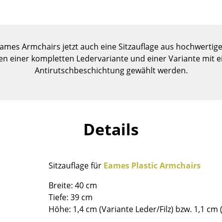
Kinderzimmer
Arbeitszimmer
Diele
 Eames Armchairs jetzt auch eine Sitzauflage aus hochwerti
Badezimmer
 einer kompletten Ledervariante und einer Variante mit ei
Stauraum
Antirutschbeschichtung gewählt werden.
Balkon & Garten
Hersteller
Designer
Artemide
Alvar Aalto
Details
Cassina
Arne Jacobsen
Fritz Hansen
Charles & Ray Eames
HAY
Eero Saarinen
Sitzauflage für
Eames Plastic Armchairs
Knoll International
Egon Eiermann
Breite: 40 cm
Louis Poulsen
Eileen Gray
Tiefe: 39 cm
Muuto
Jean Prouvé
Höhe: 1,4 cm (Variante Leder/Filz) bzw. 1,1 cm 
Nils Holger Moormann
Le Corbusier