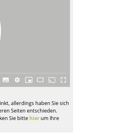
Unternehmen
Über uns
smow vor Ort
Jobs bei smow
Arbeiten bei smow
Newsletter
Presse
Impressum
nkt, allerdings haben Sie sich
ren Seiten entschieden.
ken Sie bitte
hier
um Ihre