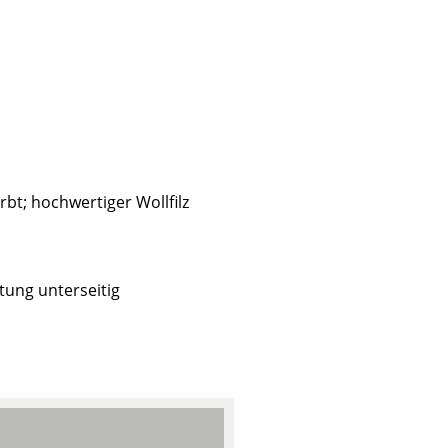
rbt; hochwertiger Wollfilz
tung unterseitig
sign
n
ien