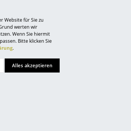
r Website für Sie zu
 Grund werten wir
tzen. Wenn Sie hiermit
passen. Bitte klicken Sie
ärung
.
Alles akzeptieren
n
Parkhaus Berlin
ür Eames
Sitzauflage Leder für Eames
Unterseite
Armchairs, Ober- und Unterseite
c
Leder, Creme weiß
CHF 124.00