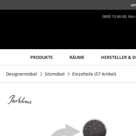
Direkt zum Inhalt
sm
0800 15 60 00, Mo-
PRODUKTE
RÄUME
HERSTELLER & D
Sitzmöbel
Tische
Designermöbel
Sitzmöbel
Einzelteile
(57 Artikel)
Esszimmerstühle
Esstische
Sofas
Beistelltische
Sessel
Couchtische
Loungesessel
Schreibtische
Stühle
Sekretäre & PC-Tische
Freischwinger
Konferenztische
Barhocker
Stehtische &