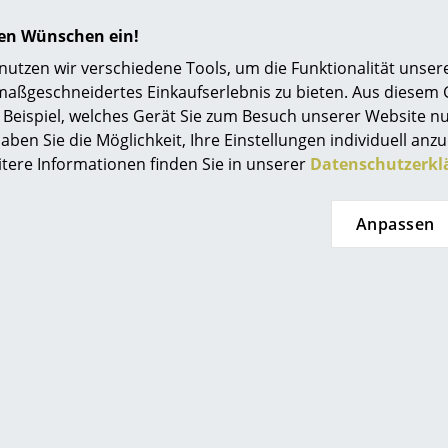
hren Wünschen ein!
tzen wir verschiedene Tools, um die Funktionalität unsere
Beliebte Varianten
maßgeschneidertes Einkaufserlebnis zu bieten. Aus diesem
Beispiel, welches Gerät Sie zum Besuch unserer Website nu
aben Sie die Möglichkeit, Ihre Einstellungen individuell anzu
itere Informationen finden Sie in unserer
Datenschutzerkl
Anpassen
Parkhaus Berlin
Parkhaus Berli
lage Leder für Eames
Sitzauflage Leder f
, Ober- und Unterseite
Armchairs, Ober- und 
Leder, Schwarz
Leder, Cogna
CHF 124.00
CHF 124.00