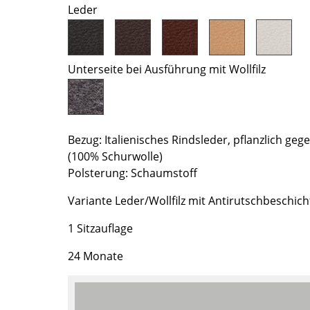
Richard Lampert
Ludwig Mies van der Rohe
Leder
Thonet
Marcel Breuer
USM Haller
Philippe Starck
Vitra
Verner Panton
Unterseite bei Ausführung mit Wollfilz
... alle Hersteller A-Z
... alle Designer A-Z
Neu bei smow
Inspiration
Bezug: Italienisches Rindsleder, pflanzlich gege
Special Editions
(100% Schurwolle)
Designklassiker
Polsterung: Schaumstoff
Frauen im Design
Variante Leder/Wollfilz mit Antirutschbeschich
Bauhaus Design
1 Sitzauflage
Midcentury Design
Skandinavisches De
24 Monate
Italienisches Design
Nachhaltiges Desig
Natürliche Material