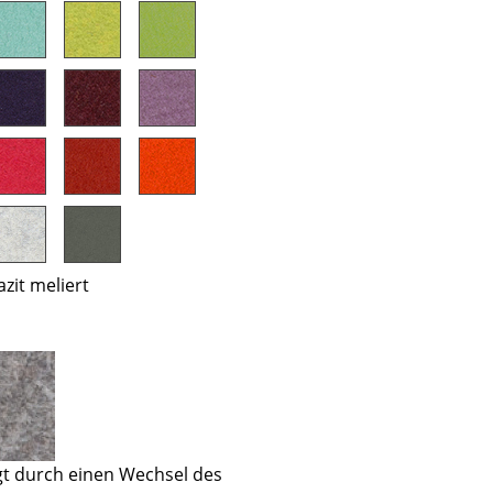
Unternehmen
Über uns
smow vor Ort
Jobs bei smow
Arbeiten bei smow
zit meliert
Newsletter
Presse
Impressum
gt durch einen Wechsel des