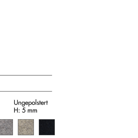
sign
n
ien