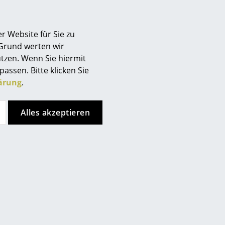
5 zu einer deutlich sichtbaren
ben wir noch Restbestände in
fügbar, solange der Vorrat
r Website für Sie zu
chließlich im neueren, etwas
 Grund werten wir
erden. Bei Unsicherheiten,
tzen. Wenn Sie hiermit
ktieren Sie bitte gern unser
passen. Bitte klicken Sie
ärung
.
nn es zu Farbschwankungen und
r sind. Diese Abweichungen
Alles akzeptieren
der Einzigartigkeit des