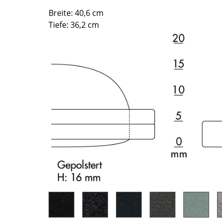
Richard Lampert
Ludwig Mies van der Rohe
Breite: 40,6 cm
Thonet
Marcel Breuer
Tiefe: 36,2 cm
USM Haller
Philippe Starck
Vitra
Verner Panton
... alle Hersteller A-Z
... alle Designer A-Z
Neu bei smow
Inspiration
Special Editions
Designklassiker
Frauen im Design
Bauhaus Design
Midcentury Design
Skandinavisches De
Italienisches Design
Nachhaltiges Desig
Natürliche Material