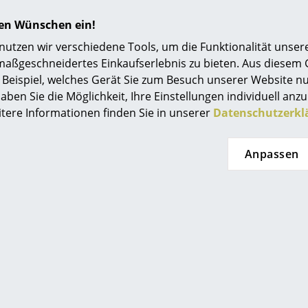
Zulieferers im Laufe des Produktionsjahres 202
Abweichung der Farbtemperatur. Teilweise ha
hren Wünschen ein!
wärmerem Hellgrau (Bild links). Diese sind ver
tzen wir verschiedene Tools, um die Funktionalität unsere
reicht. Zukünftig werden die Sitzauflagen auss
maßgeschneidertes Einkaufserlebnis zu bieten. Aus diesem
kühleren Hellgrau (Bild rechts) ausgeliefert w
Beispiel, welches Gerät Sie zum Besuch unserer Website nu
welche Variante die für Sie passende ist, konta
aben Sie die Möglichkeit, Ihre Einstellungen individuell anzu
Serviceteam
.
itere Informationen finden Sie in unserer
Datenschutzerkl
Generell:
Filz ist ein Naturprodukt, daher ka
Einschlüssen kommen, die nicht beeinflussba
Anpassen
stellen keinen Mangel dar, sondern sind Folge 
Materials Filz.
Hochwertiger Wollfilz (100% Schurwolle)
Polsterung: Schaumstoff
Wahlweise mit oder ohne Polsterung
Sitzauflagen aus Leder
separat erhältlich
Mit Anti-Rutsch-Beschichtung unterseitig