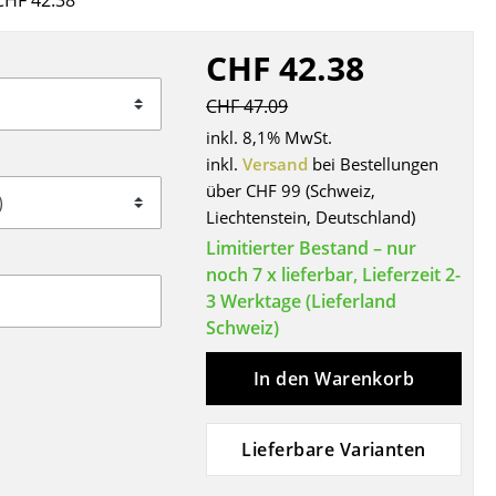
CHF 42.38
Decken
Kissen
CHF 42.38
Teppiche
CHF 47.09
Vorhänge
inkl. 8,1% MwSt.
... alle Accessoires
inkl.
Versand
bei Bestellungen
über CHF 99 (Schweiz,
Liechtenstein, Deutschland)
Limitierter Bestand – nur
noch 7 x lieferbar, Lieferzeit 2-
3 Werktage (Lieferland
Schweiz)
Büro
In den Warenkorb
Arbeitsplatz
Lieferbare Varianten
Management Büro
Konferenzraum