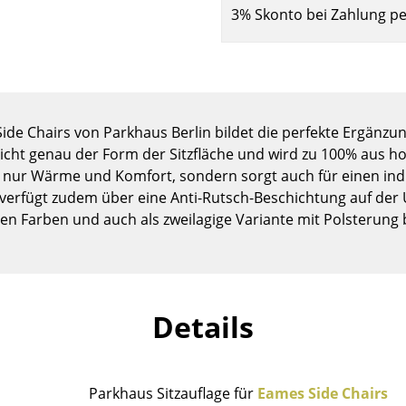
Kinderzimmer
3% Skonto bei Zahlung p
Arbeitszimmer
Diele
Badezimmer
Stauraum
Side Chairs von Parkhaus Berlin bildet die perfekte Ergänzung
Balkon & Garten
richt genau der Form der Sitzfläche und wird zu 100% aus ho
t nur Wärme und Komfort, sondern sorgt auch für einen indi
Hersteller
Designer
 verfügt zudem über eine Anti-Rutsch-Beschichtung auf der 
Artemide
Alvar Aalto
en Farben und auch als zweilagige Variante mit Polsterung 
Cassina
Arne Jacobsen
Fritz Hansen
Charles & Ray Eames
HAY
Eero Saarinen
Knoll International
Egon Eiermann
Details
Louis Poulsen
Eileen Gray
Muuto
Jean Prouvé
Nils Holger Moormann
Le Corbusier
Parkhaus Sitzauflage für
Eames Side Chairs