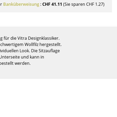
Empfang
er
Banküberweisung
:
CHF 41.11
(Sie sparen
CHF 1.27
)
Cafeteria
Branchenlösungen
Sicheres Arbeiten
 für die Vitra Designklassiker.
chwertigem Wollfilz hergestellt.
viduellen Look. Die Sitzauflage
Das Original
Unterseite und kann in
bestellt werden.