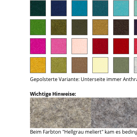
Farbwelten
Das Original
Geschenkideen
Gepolsterte Variante: Unterseite immer Anthra
sch
 einen Blick
Wichtige Hinweise:
 eingeben
Beim Farbton "Hellgrau meliert" kam es bedin