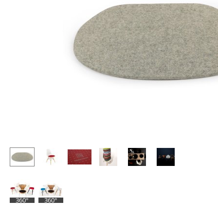
Stehpulte
Hocker
Kindertische
Bänke & Liegen
Gartentische
Sitzsäcke
Servierwagen
Gartenstühle
Einzelteile
Kinderstühle
... alle Tische
Schaukelstühle
Bürodrehstühle
Konferenzstühle
Bürosessel
Einzelteile
... alle Sitzmöbel
360°
360°