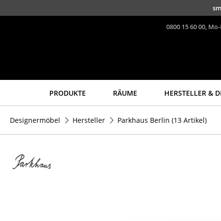
Direkt zum Inhalt
sm
0800 15 60 00, Mo-
PRODUKTE
RÄUME
HERSTELLER & D
Sitzmöbel
Tische
Designermöbel
Hersteller
Parkhaus Berlin
(13 Artikel)
Esszimmerstühle
Esstische
Sofas
Beistelltische
Sessel
Couchtische
Loungesessel
Schreibtische
Stühle
Sekretäre & PC-Tische
Freischwinger
Konferenztische
Barhocker
Stehtische &