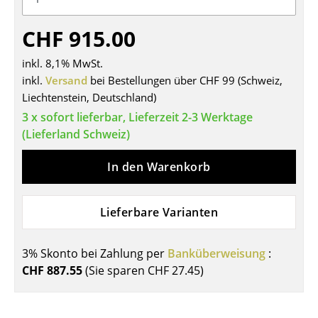
Tische
CHF 915.00
Esstische
inkl. 8,1% MwSt.
Beistelltische
inkl.
Versand
bei Bestellungen über CHF 99 (Schweiz,
Liechtenstein, Deutschland)
Couchtische
3 x sofort lieferbar, Lieferzeit 2-3 Werktage
Schreibtische
(Lieferland Schweiz)
Sekretäre & PC-Tische
In den Warenkorb
Konferenztische
Lieferbare Varianten
Stehtische & Stehpulte
Kindertische
3% Skonto bei Zahlung per
Banküberweisung
:
CHF 887.55
(Sie sparen
CHF 27.45
)
Gartentische
Servierwagen