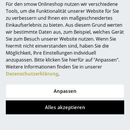
von Sitz und Gestell. Das sogenannte Eiffelturm-
Für den smow Onlineshop nutzen wir verschiedene
Gestell findet in dem engmaschigen Stahlgerüst der
Marcel Breuer
Tools, um die Funktionalität unserer Website für Sie
Sitzschale sein optisches Äquivalent. Wie auch bei den
zu verbessern und Ihnen ein maßgeschneidertes
Philippe Starck
Eames Plastic Chairs kann aber auch die Sitzschale
Einkaufserlebnis zu bieten. Aus diesem Grund werten
des Vitra Wire Chairs mit verschiedenen
wir bestimmte Daten aus, zum Beispiel, welches Gerät
Verner Panton
Untergestellen kombiniert werden. Der Wire Chair ist
Sie zum Besuch unserer Website nutzen. Wenn Sie
bereits seit den 1950er Jahren von Vitra produziert.
... alle Designer A-Z
hiermit nicht einverstanden sind, haben Sie die
2013/14 entwickelte Vitra außerdem eine Version in
Möglichkeit, Ihre Einstellungen individuell
schwarzer Pulverbeschichtung, den DKR Black, der
anzupassen. Bitte klicken Sie hierfür auf "Anpassen".
Themen
sich auch für die Verwendung im Außenbereich
Weitere Informationen finden Sie in unserer
eignet, und lancierte den
DKW
, der die Sitzschale aus
Neu bei smow
Datenschutzerklärung
.
Stahldraht mit dem vom Eames DSW bekannten
Inspiration
Gestell aus Holz kombiniert.
Anpassen
Special Editions
Designklassiker
Alles akzeptieren
Frauen im Design