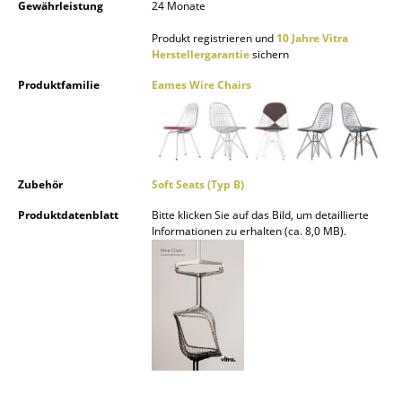
Gewährleistung
24 Monate
Räume
Produkt registrieren und
10 Jahre Vitra
Herstellergarantie
sichern
Zuhause
Produktfamilie
Eames Wire Chairs
Wohnzimmer
Esszimmer
Schlafzimmer
Zubehör
Soft Seats (Typ B)
Kinderzimmer
Produktdatenblatt
Bitte klicken Sie auf das Bild, um detaillierte
Informationen zu erhalten (ca. 8,0 MB).
Arbeitszimmer
Diele
Badezimmer
Stauraum
Balkon & Garten