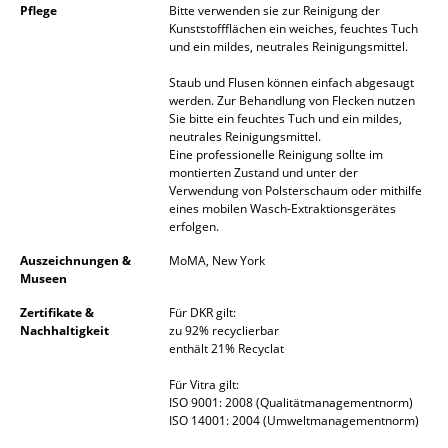
Pflege
Bitte verwenden sie zur Reinigung der
Spiegel
Kunststoffflächen ein weiches, feuchtes Tuch
und ein mildes, neutrales Reinigungsmittel.
Figuren & Miniaturen
Staub und Flusen können einfach abgesaugt
werden. Zur Behandlung von Flecken nutzen
Vasen
Sie bitte ein feuchtes Tuch und ein mildes,
neutrales Reinigungsmittel.
Tabletts
Eine professionelle Reinigung sollte im
montierten Zustand und unter der
Büroutensilien
Verwendung von Polsterschaum oder mithilfe
eines mobilen Wasch-Extraktionsgerätes
Aufbewahrungsboxen
erfolgen.
Auszeichnungen &
MoMA, New York
Decken
Museen
Kissen
Zertifikate &
Für DKR gilt:
Nachhaltigkeit
zu 92% recyclierbar
Teppiche
enthält 21% Recyclat
Vorhänge
Für Vitra gilt:
ISO 9001: 2008 (Qualitätmanagementnorm)
ISO 14001: 2004 (Umweltmanagementnorm)
... alle Accessoires