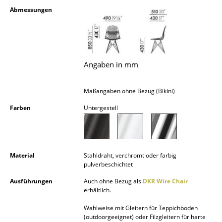
Kleinaufbewahrung
Abmessungen
Einzelteile
... alle Aufbewahrungsmöbel
Angaben in mm
Licht
Maßangaben ohne Bezug (Bikini)
Hängeleuchten & Deckenleuchten
Farben
Untergestell
Tischleuchten
Schreibtischleuchten
Stehleuchten & Leseleuchten
Material
Stahldraht, verchromt oder farbig
pulverbeschichtet
Bodenleuchten
Ausführungen
Auch ohne Bezug als
DKR Wire Chair
erhältlich.
Wandleuchten
Wahlweise mit Gleitern für Teppichboden
Outdoor-Leuchten
(outdoorgeeignet) oder Filzgleitern für harte