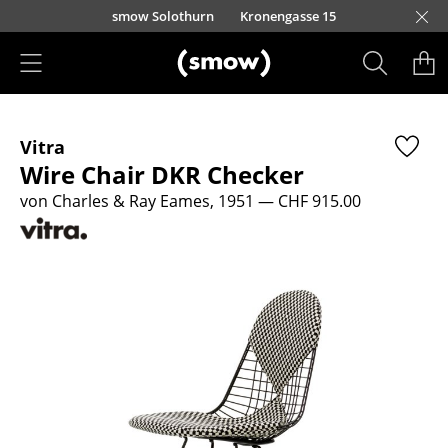
Direkt zum Inhalt
smow Solothurn
Kronengasse 15
Produkte
Vitra
Sitzmöbel
Wire Chair DKR Checker
Esszimmerstühle
von Charles & Ray Eames, 1951
— CHF 915.00
Sofas
Sessel
Loungesessel
Stühle
Freischwinger
Barhocker