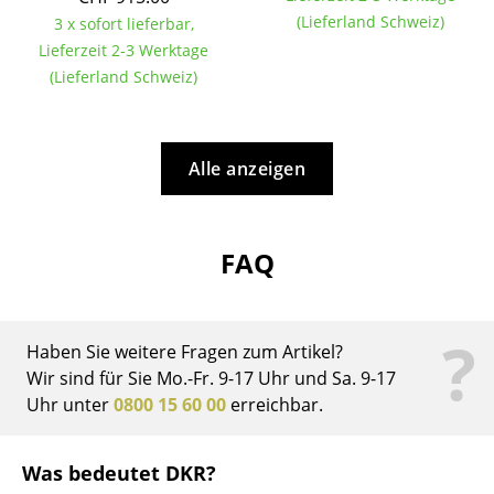
Artemide
(Lieferland Schweiz)
3 x sofort lieferbar,
Cassina
Lieferzeit 2-3 Werktage
(Lieferland Schweiz)
Fritz Hansen
HAY
Alle anzeigen
Knoll International
Louis Poulsen
FAQ
Muuto
Nils Holger Moormann
?
Haben Sie weitere Fragen zum Artikel?
Richard Lampert
Wir sind für Sie Mo.-Fr. 9-17 Uhr und Sa. 9-17
Thonet
Uhr unter
0800 15 60 00
erreichbar.
USM Haller
Was bedeutet DKR?
Vitra