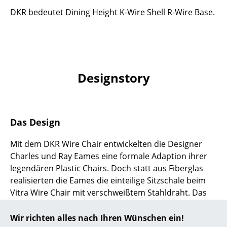
DKR bedeutet Dining Height K-Wire Shell R-Wire Base.
... alle Hersteller A-Z
Designer
Alvar Aalto
Designstory
Arne Jacobsen
Charles & Ray Eames
Das Design
Eero Saarinen
Egon Eiermann
Mit dem DKR Wire Chair entwickelten die Designer
Charles und Ray Eames eine formale Adaption ihrer
Eileen Gray
legendären Plastic Chairs. Doch statt aus Fiberglas
realisierten die Eames die einteilige Sitzschale beim
Jean Prouvé
Vitra Wire Chair mit verschweißtem Stahldraht. Das
Le Corbusier
Markante am Vitra Wire Chair DKR ist damit neben
der organischen Form der Sitzschale die Symbiose
Wir richten alles nach Ihren Wünschen ein!
Ludwig Mies van der Rohe