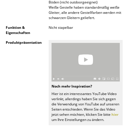
Böden (nicht outdoorgeeignet)
Akkuleuchten
Weiße Gestelle haben standardmäßig weiße
Gleiter, alle andere Gestellfarben werden mit
... alle Leuchten
schwarzen Gleitern geliefert.
Funktion &
Nicht stapelbar
Betten
Eigenschaften
Doppelbetten
Produktpräsentation
Einzelbetten
Stapelbetten
Kinderbetten
Noch mehr Inspiration?
Nachttische & Bettzubehör
Hier ist ein interessantes YouTube-Video
verlinkt, allerdings haben Sie sich gegen
... alle Betten
die Verwendung von YouTube auf unseren
Seiten entschieden. Wenn Sie das Video
Accessoires
jetzt sehen möchten, klicken Sie bitte
hier
um Ihre Einstellungen zu ändern.
Uhren