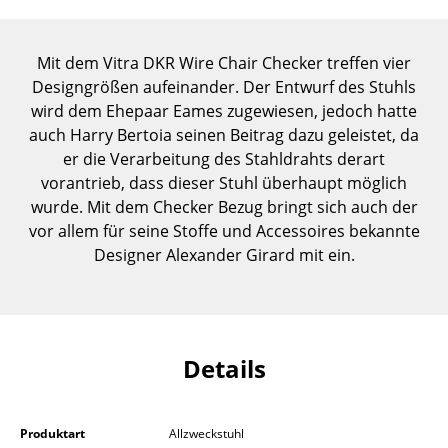
Einzelteile
... alle Tische
Mit dem Vitra DKR Wire Chair Checker treffen vier
Designgrößen aufeinander. Der Entwurf des Stuhls
Aufbewahren
wird dem Ehepaar Eames zugewiesen, jedoch hatte
auch Harry Bertoia seinen Beitrag dazu geleistet, da
Regale & Schränke
er die Verarbeitung des Stahldrahts derart
vorantrieb, dass dieser Stuhl überhaupt möglich
Bücherregale
wurde. Mit dem Checker Bezug bringt sich auch der
Wandregale
vor allem für seine Stoffe und Accessoires bekannte
Designer Alexander Girard mit ein.
Sideboards & Kommoden
TV Möbel
Beistell- & Rollcontainer
Details
Barmöbel
Garderoben
Produktart
Allzweckstuhl