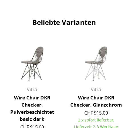
Büro
Beliebte Varianten
Arbeitsplatz
Management Büro
Konferenzraum
Empfang
Cafeteria
Branchenlösungen
Vitra
Vitra
Sicheres Arbeiten
Wire Chair DKR
Wire Chair DKR
Checker,
Checker, Glanzchrom
Hersteller & Designer
Pulverbeschichtet
CHF 915.00
Hersteller
basic dark
2 x sofort lieferbar,
CHF 915.00
Lieferzeit 2-3 Werktage