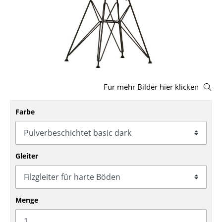
Hocker
Bänke & Liegen
Sitzsäcke
Gartenstühle
Für mehr Bilder hier klicken
Kinderstühle
Farbe
Schaukelstühle
Bürodrehstühle
Konferenzstühle
Gleiter
Bürosessel
Einzelteile
Menge
... alle Sitzmöbel