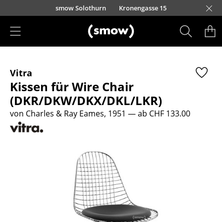
Direkt zum Inhalt
smow Solothurn
Kronengasse 15
Produkte
Vitra
Sitzmöbel
Kissen für Wire Chair
Esszimmerstühle
(DKR/DKW/DKX/DKL/LKR)
von Charles & Ray Eames, 1951
— ab CHF 133.00
Sofas
Sessel
Loungesessel
Stühle
Freischwinger
Barhocker