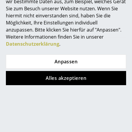
wir bestimmte Daten aus, zum Beispiel, welches Gerät
passen (siehe Skizze).
Sie zum Besuch unserer Website nutzen. Wenn Sie
Räume
hiermit nicht einverstanden sind, haben Sie die
Zuhause
Möglichkeit, Ihre Einstellungen individuell
anzupassen. Bitte klicken Sie hierfür auf "Anpassen".
Wohnzimmer
Weitere Informationen finden Sie in unserer
Datenschutzerklärung
.
Esszimmer
Schlafzimmer
Anpassen
Kinderzimmer
Bitte klicken Sie auf das Bild, um die
Montageanleitung zu öffnen (ca. 2,7 MB).
Alles akzeptieren
Arbeitszimmer
Diele
Badezimmer
Stauraum
Lieferumfang
1 Kissen, je nach Wahl Sitzpolster oder Sitz-
und Rückenpolster (Bikini)
Balkon & Garten