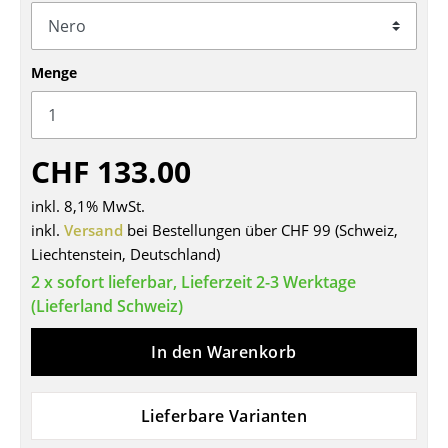
Tische
Esstische
Menge
Beistelltische
Couchtische
CHF 133.00
Schreibtische
inkl. 8,1% MwSt.
Sekretäre & PC-Tische
inkl.
Versand
bei Bestellungen über CHF 99 (Schweiz,
Liechtenstein, Deutschland)
Konferenztische
2 x sofort lieferbar, Lieferzeit 2-3 Werktage
(Lieferland Schweiz)
Stehtische & Stehpulte
Kindertische
In den Warenkorb
Gartentische
Lieferbare Varianten
Servierwagen