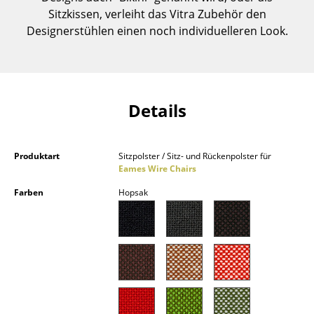
Kleinaufbewahrung
Sitzkissen, verleiht das Vitra Zubehör den
Designerstühlen einen noch individuelleren Look.
Einzelteile
... alle Aufbewahrungsmöbel
Licht
Details
Hängeleuchten & Deckenleuchten
Produktart
Sitzpolster / Sitz- und Rückenpolster für
Tischleuchten
Eames Wire Chairs
Schreibtischleuchten
Farben
Hopsak
Stehleuchten & Leseleuchten
Bodenleuchten
Wandleuchten
Outdoor-Leuchten