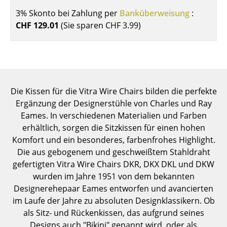
Einzelteile
3% Skonto bei Zahlung per
Banküberweisung
:
CHF 129.01
(Sie sparen
CHF 3.99
)
... alle Tische
Aufbewahren
Regale & Schränke
Die Kissen für die Vitra Wire Chairs bilden die perfekte
Bücherregale
Ergänzung der Designerstühle von Charles und Ray
Wandregale
Eames. In verschiedenen Materialien und Farben
erhältlich, sorgen die Sitzkissen für einen hohen
Sideboards & Kommoden
Komfort und ein besonderes, farbenfrohes Highlight.
Die aus gebogenem und geschweißtem Stahldraht
TV Möbel
gefertigten Vitra Wire Chairs DKR, DKX DKL und DKW
Beistell- & Rollcontainer
wurden im Jahre 1951 von dem bekannten
Designerehepaar Eames entworfen und avancierten
Barmöbel
im Laufe der Jahre zu absoluten Designklassikern. Ob
als Sitz- und Rückenkissen, das aufgrund seines
Garderoben
Designs auch "Bikini" genannt wird, oder als