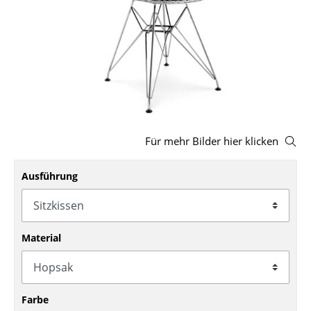
Hocker
Bänke & Liegen
Sitzsäcke
Gartenstühle
Kinderstühle
Für mehr Bilder hier klicken
Schaukelstühle
Ausführung
Bürodrehstühle
Konferenzstühle
Material
Bürosessel
Einzelteile
... alle Sitzmöbel
Farbe