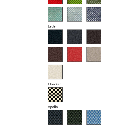
Akkuleuchten
... alle Leuchten
Leder
Betten
Doppelbetten
Einzelbetten
Stapelbetten
Kinderbetten
Checker
Nachttische & Bettzubehör
... alle Betten
Apollo
Accessoires
Uhren