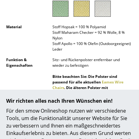
Spiegel
Figuren & Miniaturen
Material
Stoff Hopsak = 100 % Polyamid
Vasen
Stoff Maharam Checker = 92 % Wolle, 8 %
Nylon
Stoff Apollo = 100 % Olefin (Outdoorgeeignet)
Tabletts
Leder
Büroutensilien
Funktion &
Sitz- und Rückenpolster entfernbar und
Eigenschaften
wieder zu befestigen
Aufbewahrungsboxen
Bitte beachten Sie: Die Polster sind
Decken
passend für alle aktuellen
Eames Wire
Chairs
. Die älteren Polster mit
Einlegedraht für die Version bis KW
Kissen
34/2013 sind nicht mehr verfügbar.
Wir richten alles nach Ihren Wünschen ein!
Teppiche
Montage
Die Sitzpolster werden verschraubt, das
Für den smow Onlineshop nutzen wir verschiedene
Bikini-Polster wird mittels beiliegendem
Tools, um die Funktionalität unserer Website für Sie
Vorhänge
Spannhaken befestigt.
zu verbessern und Ihnen ein maßgeschneidertes
... alle Accessoires
Bitte messen Sie vor einer Bestellung aus, ob
Einkaufserlebnis zu bieten. Aus diesem Grund werten
die Polster auf Ihren vorhandenen Wire Chair