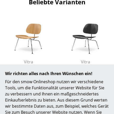
Beliebte Varianten
Räume
Zuhause
Wohnzimmer
Esszimmer
Schlafzimmer
Kinderzimmer
Vitra
Vitra
LCM / LCM Leather
LCM / LCM Leather
Arbeitszimmer
Wir richten alles nach Ihren Wünschen ein!
Loungestuhl, Esche
Loungestuhl, Esche
Diele
natur, Glanzchrom
schwarz, Glanzchrom
Für den smow Onlineshop nutzen wir verschiedene
Tools, um die Funktionalität unserer Website für Sie
CHF 1’000.00
CHF 1’000.00
Badezimmer
zu verbessern und Ihnen ein maßgeschneidertes
2 x sofort lieferbar,
2 x sofort lieferbar,
Einkaufserlebnis zu bieten. Aus diesem Grund werten
Stauraum
Lieferzeit 2-3 Werktage
Lieferzeit 2-3 Werktage
wir bestimmte Daten aus, zum Beispiel, welches Gerät
(Lieferland Schweiz)
(Lieferland Schweiz)
Balkon & Garten
Sie zum Besuch unserer Website nutzen. Wenn Sie