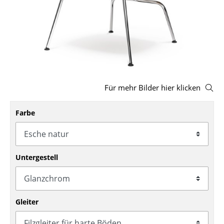
Hocker
Bänke & Liegen
Sitzsäcke
Gartenstühle
Für mehr Bilder hier klicken
Kinderstühle
Farbe
Schaukelstühle
Bürodrehstühle
Konferenzstühle
Untergestell
Bürosessel
Einzelteile
Gleiter
... alle Sitzmöbel