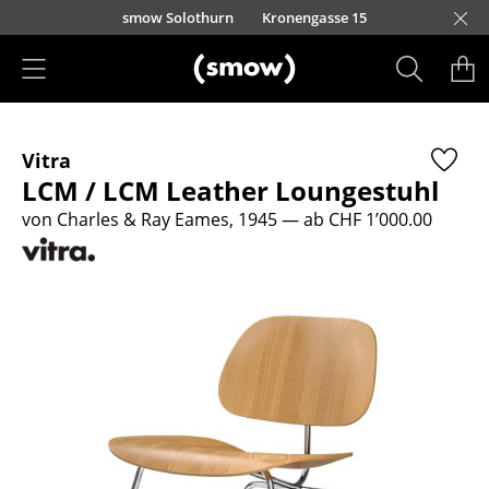
Direkt zum Inhalt
smow Solothurn
Kronengasse 15
Produkte
Vitra
Sitzmöbel
LCM / LCM Leather Loungestuhl
Esszimmerstühle
von Charles & Ray Eames, 1945
— ab CHF 1’000.00
Sofas
Sessel
Loungesessel
Stühle
Freischwinger
Barhocker