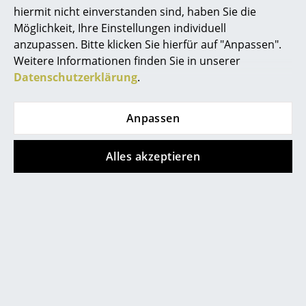
hiermit nicht einverstanden sind, haben Sie die
Büro
Möglichkeit, Ihre Einstellungen individuell
Alle anzeigen
anzupassen. Bitte klicken Sie hierfür auf "Anpassen".
Arbeitsplatz
Weitere Informationen finden Sie in unserer
Datenschutzerklärung
.
Management Büro
FAQ
Konferenzraum
Anpassen
Empfang
?
Haben Sie weitere Fragen zum Artikel?
Alles akzeptieren
Cafeteria
Wir sind für Sie Mo.-Fr. 9-17 Uhr und Sa. 9-17
Uhr unter
0800 15 60 00
erreichbar.
Branchenlösungen
Sicheres Arbeiten
Was bedeutet LCM?
Hersteller & Designer
LCM bedeutet Lounge Chair Metal.
Hersteller