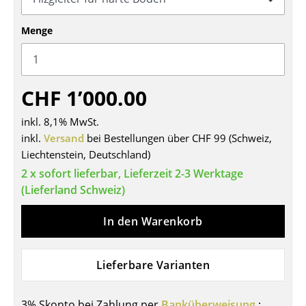
Tische
Menge
Esstische
Beistelltische
CHF 1’000.00
Couchtische
inkl. 8,1% MwSt.
Schreibtische
inkl.
Versand
bei Bestellungen über CHF 99 (Schweiz,
Liechtenstein, Deutschland)
Sekretäre & PC-Tische
2 x sofort lieferbar, Lieferzeit 2-3 Werktage
Konferenztische
(Lieferland Schweiz)
Stehtische & Stehpulte
In den Warenkorb
Kindertische
Gartentische
Lieferbare Varianten
Servierwagen
3% Skonto bei Zahlung per
Banküberweisung
: