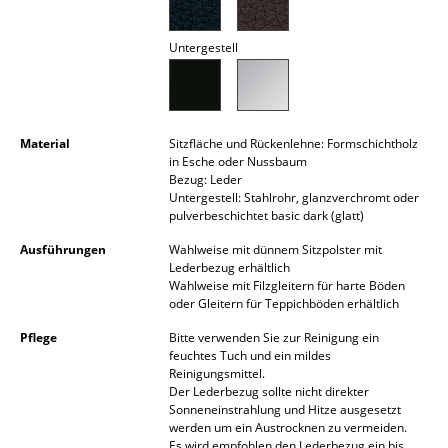
Akkuleuchten
Untergestell
... alle Leuchten
Betten
Material
Sitzfläche und Rückenlehne: Formschichtholz
Doppelbetten
in Esche oder Nussbaum
Bezug: Leder
Einzelbetten
Untergestell: Stahlrohr, glanzverchromt oder
pulverbeschichtet basic dark (glatt)
Stapelbetten
Ausführungen
Wahlweise mit dünnem Sitzpolster mit
Kinderbetten
Lederbezug erhältlich
Wahlweise mit Filzgleitern für harte Böden
oder Gleitern für Teppichböden erhältlich
Nachttische & Bettzubehör
Pflege
Bitte verwenden Sie zur Reinigung ein
... alle Betten
feuchtes Tuch und ein mildes
Reinigungsmittel.
Der Lederbezug sollte nicht direkter
Accessoires
Sonneneinstrahlung und Hitze ausgesetzt
werden um ein Austrocknen zu vermeiden.
Uhren
Es wird empfohlen den Lederbezug ein bis