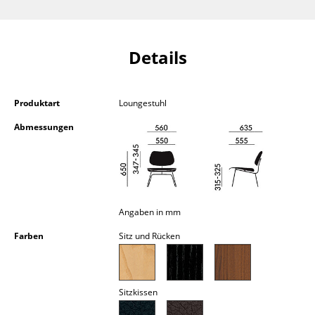
Kleinaufbewahrung
Einzelteile
Details
... alle Aufbewahrungsmöbel
Licht
Produktart
Loungestuhl
Abmessungen
Hängeleuchten & Deckenleuchten
Tischleuchten
Schreibtischleuchten
Angaben in mm
Stehleuchten & Leseleuchten
Farben
Sitz und Rücken
Bodenleuchten
Wandleuchten
Sitzkissen
Outdoor-Leuchten