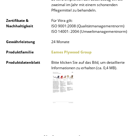
zweimal im Jahr mit einem schonenden
Spiegel
Pflegemittel zu behandeln.
Figuren & Miniaturen
Zertifikate &
Für Vitra gilt:
Nachhaltigkeit
ISO 9001:2008 (Qualitätmanagementnorm)
ISO 14001: 2004 (Umweltmanagementnorm)
Vasen
Gewährleistung
24 Monate
Tabletts
Produktfamilie
Eames Plywood Group
Büroutensilien
Produktdatenblatt
Bitte klicken Sie auf das Bild, um detaillierte
Informationen zu erhalten (ca. 0,4 MB).
Aufbewahrungsboxen
Decken
Kissen
Teppiche
Vorhänge
... alle Accessoires