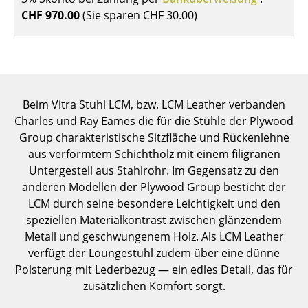
Einzelteile
CHF 970.00
(Sie sparen
CHF 30.00
)
... alle Tische
Aufbewahren
Regale & Schränke
Beim Vitra Stuhl LCM, bzw. LCM Leather verbanden
Charles und Ray Eames die für die Stühle der Plywood
Bücherregale
Group charakteristische Sitzfläche und Rückenlehne
aus verformtem Schichtholz mit einem filigranen
Wandregale
Untergestell aus Stahlrohr. Im Gegensatz zu den
Sideboards & Kommoden
anderen Modellen der Plywood Group besticht der
LCM durch seine besondere Leichtigkeit und den
TV Möbel
speziellen Materialkontrast zwischen glänzendem
Metall und geschwungenem Holz. Als LCM Leather
Beistell- & Rollcontainer
verfügt der Loungestuhl zudem über eine dünne
Barmöbel
Polsterung mit Lederbezug — ein edles Detail, das für
zusätzlichen Komfort sorgt.
Garderoben