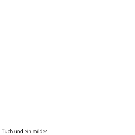
sign
n
s Tuch und ein mildes
ien