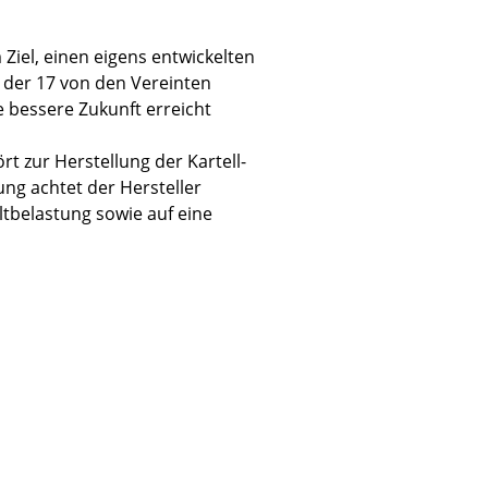
m Ziel, einen eigens entwickelten
 der 17 von den Vereinten
e bessere Zukunft erreicht
Unternehmen
t zur Herstellung der Kartell-
Über uns
ung achtet der Hersteller
smow vor Ort
tbelastung sowie auf eine
Jobs bei smow
Arbeiten bei smow
Newsletter
Presse
Impressum