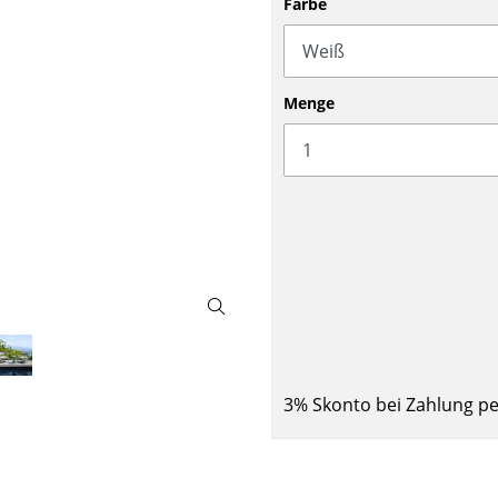
Farbe
Barmöbel
Outdoor-Leuchten
Garderoben
Akkuleuchten
Kleinaufbewahrung
... alle Leuchten
Menge
Einzelteile
... alle Aufbewahrungsmöbel
USM Haller Konfigurator
Zuhause
3% Skonto bei Zahlung p
Wohnzimmer
Esszimmer
Schlafzimmer