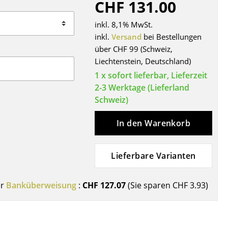
CHF 131.00
Decken
Kissen
inkl. 8,1% MwSt.
Teppiche
inkl.
Versand
bei Bestellungen
über CHF 99 (Schweiz,
Vorhänge
Liechtenstein, Deutschland)
... alle Accessoires
1 x sofort lieferbar, Lieferzeit
2-3 Werktage (Lieferland
Schweiz)
In den Warenkorb
Lieferbare Varianten
Büro
er
Banküberweisung
:
CHF 127.07
(Sie sparen
CHF 3.93
)
Arbeitsplatz
Management Büro
Konferenzraum