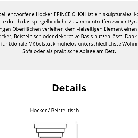
Kinderzimmer
Arbeitszimmer
rtell entworfene Hocker PRINCE OHOH ist ein skulpturales,
Diele
te durch das spiegelbildliche Zusammentreffen zweier Pyr
gen Oberflächen verleihen dem vielseitigen Element einen
Badezimmer
Hocker, Beistelltisch oder dekorative Basis nutzen lässt. Da
Stauraum
 funktionale Möbelstück mühelos unterschiedlichste Wohnr
Balkon & Garten
Sofa oder als praktische Ablage am Bett.
Hersteller
Designer
Artemide
Alvar Aalto
Cassina
Arne Jacobsen
Details
Fritz Hansen
Charles & Ray Eames
HAY
Eero Saarinen
Knoll International
Egon Eiermann
Hocker / Beistelltisch
Louis Poulsen
Eileen Gray
Muuto
Jean Prouvé
Nils Holger Moormann
Le Corbusier