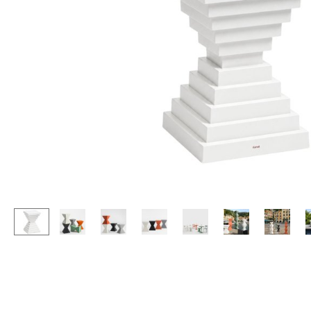
Stehpulte
Hocker
Kindertische
Bänke & Liegen
Gartentische
Sitzsäcke
Servierwagen
Gartenstühle
Einzelteile
Kinderstühle
... alle Tische
Schaukelstühle
Bürodrehstühle
Konferenzstühle
Bürosessel
Einzelteile
... alle Sitzmöbel