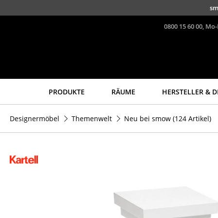
Direkt zum Inhalt
sm
0800 15 60 00, Mo-
PRODUKTE
RÄUME
HERSTELLER & D
Sitzmöbel
Tische
Designermöbel
Themenwelt
Neu bei smow
(124 Artikel)
Esszimmerstühle
Esstische
Sofas
Beistelltische
Sessel
Couchtische
Loungesessel
Schreibtische
Stühle
Sekretäre & PC-Tische
Freischwinger
Konferenztische
Barhocker
Stehtische &