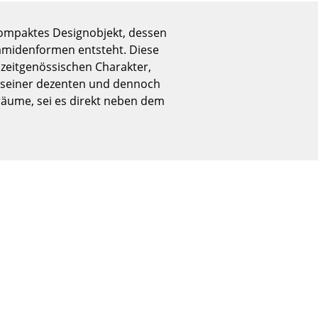
Empfang
Cafeteria
 kompaktes Designobjekt, dessen
Branchenlösungen
amidenformen entsteht. Diese
 zeitgenössischen Charakter,
Sicheres Arbeiten
nk seiner dezenten und dennoch
äume, sei es direkt neben dem
Das Original