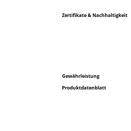
Zertifikate & Nachhaltigkeit
Service
Kontakt
Bezahlung
Versand
FAQ
Gewährleistung
Rückgabe & Umtau
Produktdatenblatt
Unsere Vorteile auf
AGB
Datenschutz
Einen Suchbegriff