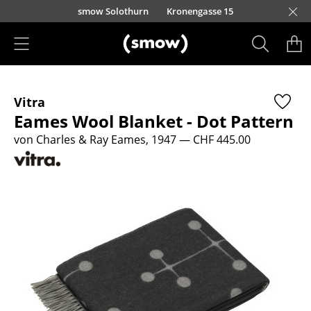
Direkt zum Inhalt
smow Solothurn
Kronengasse 15
Produkte
Vitra
Sitzmöbel
Eames Wool Blanket - Dot Pattern
Esszimmerstühle
von Charles & Ray Eames, 1947
— CHF 445.00
Sofas
Sessel
Loungesessel
Stühle
Freischwinger
Barhocker