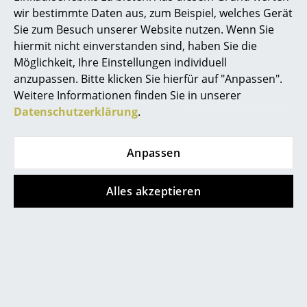
Nachhaltigkeit
ISO 9001: 2008 (Qualitätmanagementnorm)
wir bestimmte Daten aus, zum Beispiel, welches Gerät
ISO 14001: 2004 (Umweltmanagementnorm)
Spiegel
Sie zum Besuch unserer Website nutzen. Wenn Sie
Gewährleistung
24 Monate
hiermit nicht einverstanden sind, haben Sie die
Figuren & Miniaturen
Möglichkeit, Ihre Einstellungen individuell
Produktdatenblatt
Bitte klicken Sie auf das Bild, um detaillierte
Vasen
Informationen zu erhalten (ca. 0,2 MB).
anzupassen. Bitte klicken Sie hierfür auf "Anpassen".
Weitere Informationen finden Sie in unserer
Tabletts
Datenschutzerklärung
.
Büroutensilien
Anpassen
Aufbewahrungsboxen
Decken
Alles akzeptieren
Kissen
Beliebte Varianten
Teppiche
Vorhänge
... alle Accessoires