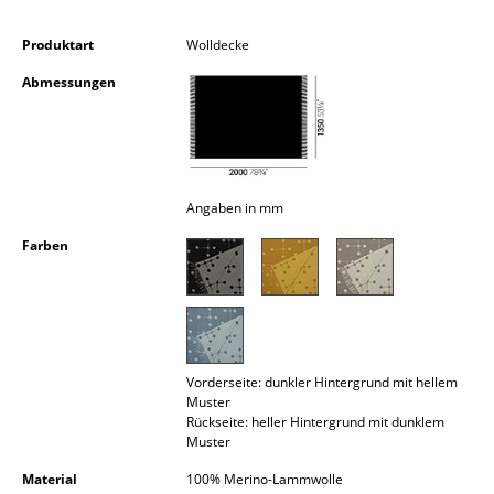
Kleinaufbewahrung
Produktart
Wolldecke
Einzelteile
Abmessungen
... alle Aufbewahrungsmöbel
Licht
Hängeleuchten & Deckenleuchten
Angaben in mm
Farben
Tischleuchten
Schreibtischleuchten
Stehleuchten & Leseleuchten
Bodenleuchten
Vorderseite: dunkler Hintergrund mit hellem
Muster
Rückseite: heller Hintergrund mit dunklem
Wandleuchten
Muster
Outdoor-Leuchten
Material
100% Merino-Lammwolle