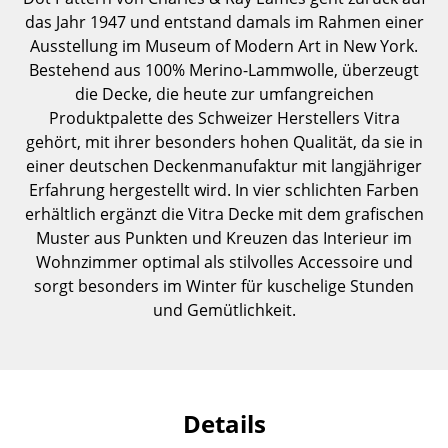
Einzelteile
das Jahr 1947 und entstand damals im Rahmen einer
Ausstellung im Museum of Modern Art in New York.
... alle Tische
Bestehend aus 100% Merino-Lammwolle, überzeugt
die Decke, die heute zur umfangreichen
Aufbewahren
Produktpalette des Schweizer Herstellers Vitra
gehört, mit ihrer besonders hohen Qualität, da sie in
Regale & Schränke
einer deutschen Deckenmanufaktur mit langjähriger
Bücherregale
Erfahrung hergestellt wird. In vier schlichten Farben
erhältlich ergänzt die Vitra Decke mit dem grafischen
Wandregale
Muster aus Punkten und Kreuzen das Interieur im
Wohnzimmer optimal als stilvolles Accessoire und
Sideboards & Kommoden
sorgt besonders im Winter für kuschelige Stunden
TV Möbel
und Gemütlichkeit.
Beistell- & Rollcontainer
Barmöbel
Details
Garderoben