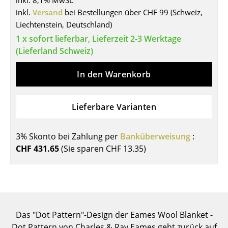
inkl. 8,1% MwSt.
inkl.
Versand
bei Bestellungen über CHF 99 (Schweiz,
Tische
Liechtenstein, Deutschland)
Esstische
1 x sofort lieferbar, Lieferzeit 2-3 Werktage
(Lieferland Schweiz)
Beistelltische
In den Warenkorb
Couchtische
Schreibtische
Lieferbare Varianten
Sekretäre & PC-Tische
Konferenztische
3% Skonto bei Zahlung per
Banküberweisung
:
CHF 431.65
(Sie sparen
CHF 13.35
)
Stehtische & Stehpulte
Kindertische
Gartentische
Das "Dot Pattern"-Design der Eames Wool Blanket -
Servierwagen
Dot Pattern von Charles & Ray Eames geht zurück auf