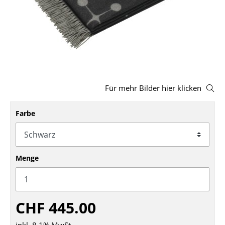
Hocker
Bänke & Liegen
Sitzsäcke
Gartenstühle
Für mehr Bilder hier klicken
Kinderstühle
Farbe
Schaukelstühle
Bürodrehstühle
Konferenzstühle
Menge
Bürosessel
Einzelteile
CHF 445.00
... alle Sitzmöbel