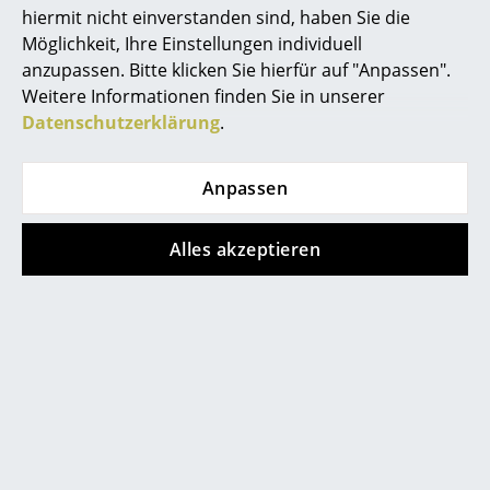
hiermit nicht einverstanden sind, haben Sie die
Mehr anzeigen
... alle Hersteller A-Z
Möglichkeit, Ihre Einstellungen individuell
anzupassen. Bitte klicken Sie hierfür auf "Anpassen".
Designer
Weitere Informationen finden Sie in unserer
Designstory
Datenschutzerklärung
.
Alvar Aalto
Arne Jacobsen
Anpassen
Charles & Ray Eames
Alles akzeptieren
Eero Saarinen
Egon Eiermann
Eileen Gray
Jean Prouvé
Le Corbusier
Ludwig Mies van der Rohe