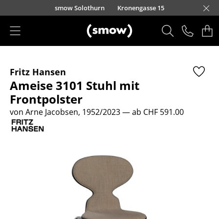
Direkt zum Inhalt
smow Solothurn
Kronengasse 15
Produkte
Fritz Hansen
Sitzmöbel
Ameise 3101 Stuhl mit
Esszimmerstühle
Frontpolster
von Arne Jacobsen, 1952/2023
— ab CHF 591.00
Sofas
Sessel
Loungesessel
Stühle
Freischwinger
Barhocker