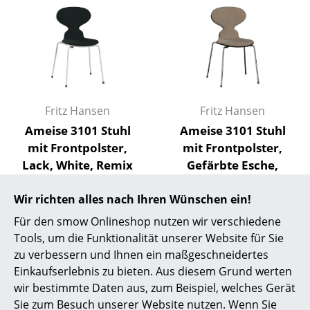
Artemide
Cassina
Fritz Hansen
HAY
Fritz Hansen
Fritz Hansen
Knoll International
Ameise 3101 Stuhl
Ameise 3101 Stuhl
Louis Poulsen
mit Frontpolster,
mit Frontpolster,
Lack, White, Remix
Gefärbte Esche,
Muuto
183 - Schwarz, White
Black, Remix 242 -
Nils Holger Moormann
Wir richten alles nach Ihren Wünschen ein!
Hellbraun, Chrome
CHF 610.00
CHF 591.00
Lieferbar in 9-11 Wochen
Für den smow Onlineshop nutzen wir verschiedene
Richard Lampert
(Standardlieferaussage des
Lieferbar in 9-11 Wochen
Tools, um die Funktionalität unserer Website für Sie
Thonet
Herstellers)
(Standardlieferaussage des
zu verbessern und Ihnen ein maßgeschneidertes
Herstellers)
Einkaufserlebnis zu bieten. Aus diesem Grund werten
USM Haller
wir bestimmte Daten aus, zum Beispiel, welches Gerät
Sie zum Besuch unserer Website nutzen. Wenn Sie
Vitra