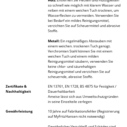
Holz:
Entfernen Sie Flecken und Flüssigkeiten
so schnell wie möglich mit klarem Wasser und
Räume
reiben mit einem weichen Tuch trocknen, um
Wasserflecken zu vermeiden. Verwenden Sie
Zuhause
bei Bedarf ein mildes Reinigungsmittel,
verzichten Sie auf Scheuermittel und abrasive
Stoffe.
Wohnzimmer
Metall:
Ein regelmäßiges Abstauben mit
Esszimmer
einem weichen. trockenen Tuch genügt.
Verchromten Stahl können Sie mit einem
Schlafzimmer
weichen Tuch und einem milden
Reinigungsmittel säubern, verwenden Sie
Kinderzimmer
keine chlor- und säurehaltigen
Reinigungsmittel und verzichten Sie auf
scheuernde, abrasive Stoffe.
Arbeitszimmer
Zertifikate &
EN 13761, EN 1728, BS 4875 für Festigkeit /
Diele
Nachhaltigkeit
Dauerhaltbarkeit
Ameise lässt sich aus Umweltschutzgründen
Badezimmer
in seine Einzelteile zerlegen
Stauraum
Gewährleistung
10 Jahre auf Fabrikationsfehler (Registrierung
auf MyFritzHansen nicht notwendig)
Balkon & Garten
Gewöhnlicher Verschleiß und Schäden sind