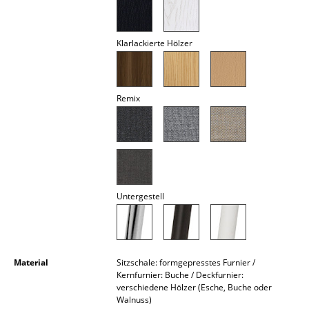
Akkuleuchten
... alle Leuchten
Klarlackierte Hölzer
Betten
Remix
Doppelbetten
Einzelbetten
Stapelbetten
Kinderbetten
Untergestell
Nachttische & Bettzubehör
... alle Betten
Material
Sitzschale: formgepresstes Furnier /
Accessoires
Kernfurnier: Buche / Deckfurnier:
verschiedene Hölzer (Esche, Buche oder
Uhren
Walnuss)