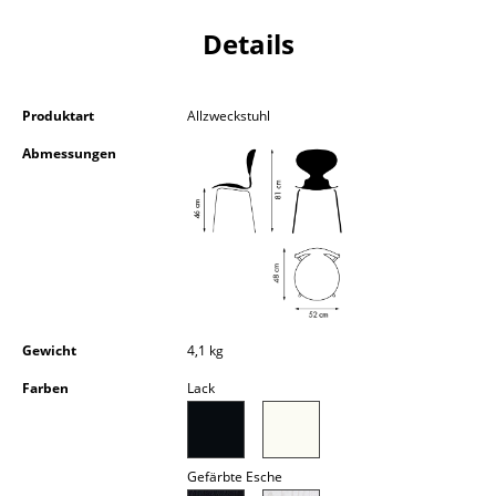
Kleinaufbewahrung
Details
Einzelteile
... alle Aufbewahrungsmöbel
Produktart
Allzweckstuhl
Abmessungen
Licht
Hängeleuchten & Deckenleuchten
Tischleuchten
Schreibtischleuchten
Stehleuchten & Leseleuchten
Gewicht
4,1 kg
Bodenleuchten
Farben
Lack
Wandleuchten
Outdoor-Leuchten
Gefärbte Esche