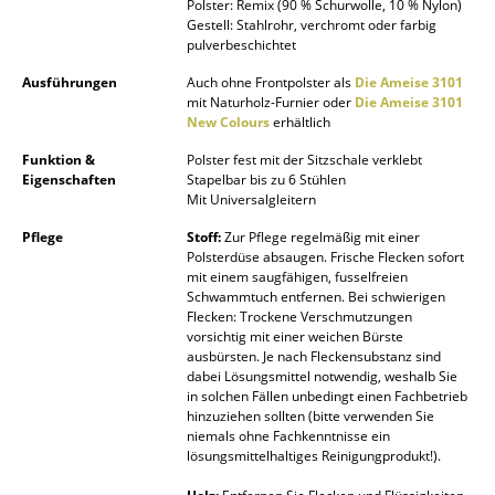
Polster: Remix (90 % Schurwolle, 10 % Nylon)
Gestell: Stahlrohr, verchromt oder farbig
Spiegel
pulverbeschichtet
Figuren & Miniaturen
Ausführungen
Auch ohne Frontpolster als
Die Ameise 3101
mit Naturholz-Furnier oder
Die Ameise 3101
Vasen
New Colours
erhältlich
Funktion &
Polster fest mit der Sitzschale verklebt
Tabletts
Eigenschaften
Stapelbar bis zu 6 Stühlen
Mit Universalgleitern
Büroutensilien
Pflege
Stoff:
Zur Pflege regelmäßig mit einer
Aufbewahrungsboxen
Polsterdüse absaugen. Frische Flecken sofort
mit einem saugfähigen, fusselfreien
Decken
Schwammtuch entfernen. Bei schwierigen
Flecken: Trockene Verschmutzungen
vorsichtig mit einer weichen Bürste
Kissen
ausbürsten. Je nach Fleckensubstanz sind
dabei Lösungsmittel notwendig, weshalb Sie
Teppiche
in solchen Fällen unbedingt einen Fachbetrieb
hinzuziehen sollten (bitte verwenden Sie
Vorhänge
niemals ohne Fachkenntnisse ein
lösungsmittelhaltiges Reinigungprodukt!).
... alle Accessoires