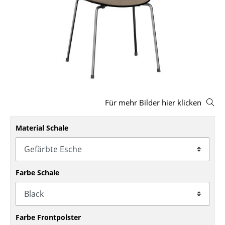
Hocker
Bänke & Liegen
Sitzsäcke
Gartenstühle
Kinderstühle
Für mehr Bilder hier klicken
Schaukelstühle
Material Schale
Bürodrehstühle
Konferenzstühle
Farbe Schale
Bürosessel
Einzelteile
... alle Sitzmöbel
Farbe Frontpolster