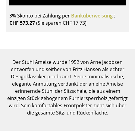
Einzelteile
3% Skonto bei Zahlung per
Banküberweisung
:
... alle Tische
CHF 573.27
(Sie sparen
CHF 17.73
)
Aufbewahren
Regale & Schränke
Bücherregale
Der Stuhl Ameise wurde 1952 von Arne Jacobsen
Wandregale
entworfen und seither von Fritz Hansen als echter
Designklassiker produziert. Seine minimalistische,
Sideboards & Kommoden
elegante Anmutung verdankt der an eine Ameise
erinnernde Stuhl der Sitzschale, die aus einem
TV Möbel
einzigen Stück gebogenem Furniersperrholz gefertigt
Beistell- & Rollcontainer
wird. Sein komfortables Frontpolster zieht sich über
die gesamte Sitz- und Rückenfläche.
Barmöbel
Garderoben