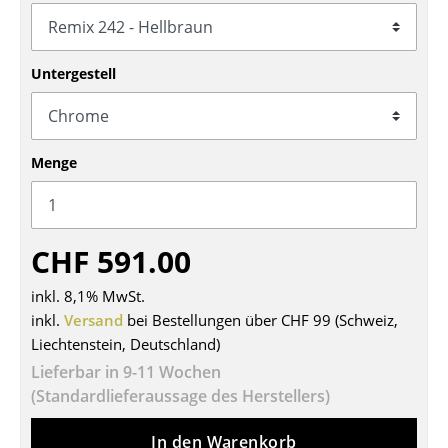
Tische
Esstische
Untergestell
Beistelltische
Couchtische
Menge
Schreibtische
Sekretäre & PC-Tische
CHF 591.00
Konferenztische
inkl. 8,1% MwSt.
Stehtische & Stehpulte
inkl.
Versand
bei Bestellungen über CHF 99 (Schweiz,
Liechtenstein, Deutschland)
Kindertische
Lieferbar in 9-11 Wochen
Gartentische
(Standardlieferaussage des Herstellers)
Servierwagen
In den Warenkorb