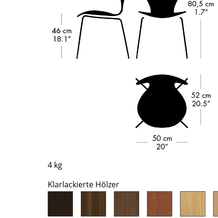
Richard Lampert
Ludwig Mies van der Rohe
Thonet
Marcel Breuer
USM Haller
Philippe Starck
Vitra
Verner Panton
... alle Hersteller A-Z
... alle Designer A-Z
Neu bei smow
Inspiration
Special Editions
Designklassiker
Frauen im Design
Bauhaus Design
Midcentury Design
4 kg
Skandinavisches De
Klarlackierte Hölzer
Italienisches Design
Nachhaltiges Desig
Natürliche Material