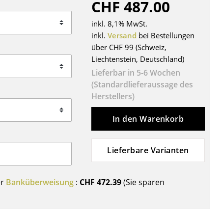
CHF 487.00
Decken
Kissen
inkl. 8,1% MwSt.
Teppiche
inkl.
Versand
bei Bestellungen
über CHF 99 (Schweiz,
Vorhänge
Liechtenstein, Deutschland)
... alle Accessoires
Lieferbar in 5-6 Wochen
(Standardlieferaussage des
Herstellers)
In den Warenkorb
Lieferbare Varianten
Büro
er
Banküberweisung
:
CHF 472.39
(Sie sparen
Arbeitsplatz
Management Büro
Konferenzraum