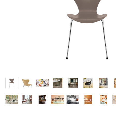
Stehpulte
Hocker
Kindertische
Bänke & Liegen
Gartentische
Sitzsäcke
Servierwagen
Gartenstühle
Einzelteile
Kinderstühle
... alle Tische
Schaukelstühle
Bürodrehstühle
Konferenzstühle
Bürosessel
Einzelteile
... alle Sitzmöbel