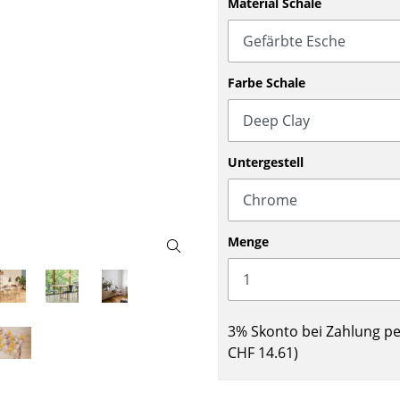
Material Schale
Barmöbel
Outdoor-Leuchten
Garderoben
Akkuleuchten
Kleinaufbewahrung
... alle Leuchten
Farbe Schale
Einzelteile
... alle Aufbewahrungsmöbel
USM Haller Konfigurator
Untergestell
Menge
Zuhause
3% Skonto bei Zahlung p
Wohnzimmer
CHF 14.61
)
Esszimmer
Schlafzimmer