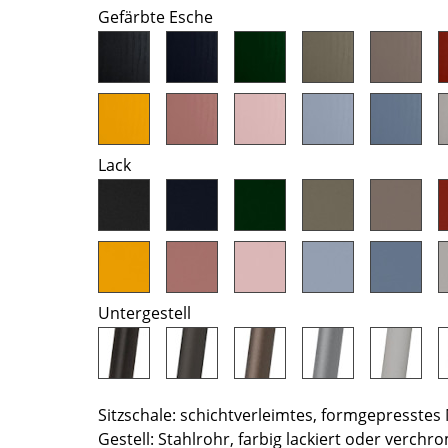
Gefärbte Esche
Farbwelten
Das Original
Geschenkideen
Lack
sch
 einen Blick
Untergestell
 eingeben
Sitzschale: schichtverleimtes, formgepresstes
Gestell: Stahlrohr, farbig lackiert oder verchr