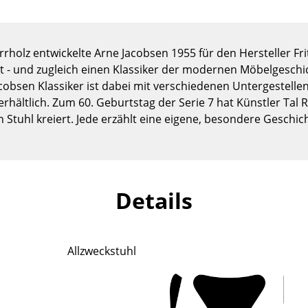
Kinderzimmer
Arbeitszimmer
Diele
rholz entwickelte Arne Jacobsen 1955 für den Hersteller F
Badezimmer
t - und zugleich einen Klassiker der modernen Möbelgesch
cobsen Klassiker ist dabei mit verschiedenen Untergestelle
Stauraum
 erhältlich. Zum 60. Geburtstag der Serie 7 hat Künstler Ta
Balkon & Garten
 Stuhl kreiert. Jede erzählt eine eigene, besondere Geschic
Hersteller
Designer
Artemide
Alvar Aalto
Cassina
Arne Jacobsen
Details
Fritz Hansen
Charles & Ray Eames
HAY
Eero Saarinen
Knoll International
Egon Eiermann
Allzweckstuhl
Louis Poulsen
Eileen Gray
Muuto
Jean Prouvé
Nils Holger Moormann
Le Corbusier