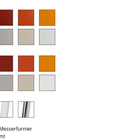
Unternehmen
Über uns
smow vor Ort
Jobs bei smow
Arbeiten bei smow
Newsletter
Presse
Impressum
 Messerfurnier
omt