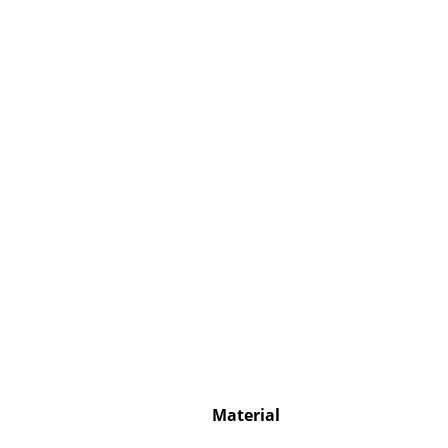
Service
Kontakt
Bezahlung
Versand
FAQ
Rückgabe & Umtau
Unsere Vorteile auf
AGB
Datenschutz
Einen Suchbegriff
Material