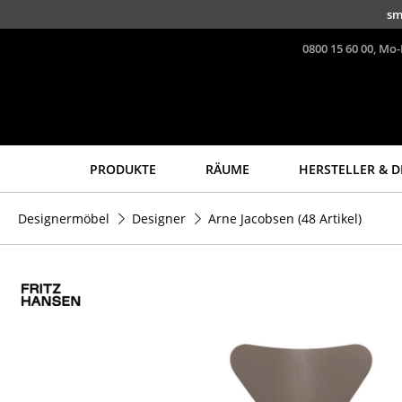
Direkt zum Inhalt
sm
0800 15 60 00, Mo-
PRODUKTE
RÄUME
HERSTELLER & D
Sitzmöbel
Tische
Designermöbel
Designer
Arne Jacobsen
(48 Artikel)
Esszimmerstühle
Esstische
Sofas
Beistelltische
Sessel
Couchtische
Loungesessel
Schreibtische
Stühle
Sekretäre & PC-Tische
Freischwinger
Konferenztische
Barhocker
Stehtische &