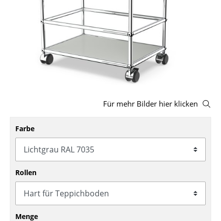
Hocker
Bänke & Liegen
Sitzsäcke
Gartenstühle
Kinderstühle
Für mehr Bilder hier klicken
Schaukelstühle
Farbe
Bürodrehstühle
Konferenzstühle
Bürosessel
Rollen
Einzelteile
... alle Sitzmöbel
Menge