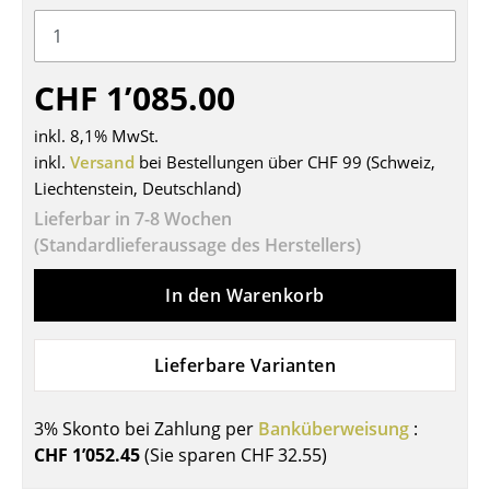
Tische
Esstische
CHF 1’085.00
Beistelltische
inkl. 8,1% MwSt.
Couchtische
inkl.
Versand
bei Bestellungen über CHF 99 (Schweiz,
Liechtenstein, Deutschland)
Schreibtische
Lieferbar in 7-8 Wochen
(Standardlieferaussage des Herstellers)
Sekretäre & PC-Tische
Konferenztische
In den Warenkorb
Stehtische & Stehpulte
Lieferbare Varianten
Kindertische
Gartentische
3% Skonto bei Zahlung per
Banküberweisung
:
CHF 1’052.45
(Sie sparen
CHF 32.55
)
Servierwagen