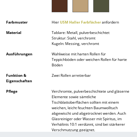
Akkuleuchten
... alle Leuchten
Farbmuster
Hier
USM Haller Farbfächer
anfordern
Betten
Material
Tablare: Metall, pulverbeschichtet
Struktur: Stahl, verchromt
Kugeln: Messing, verchromt
Doppelbetten
Ausführungen
Wahlweise mit harten Rollen für
Einzelbetten
Teppichböden oder weichen Rollen für harte
Böden
Stapelbetten
Funktion &
Zwei Rollen arretierbar
Kinderbetten
Eigenschaften
Pflege
Verchromte, pulverbeschichtete und gläserne
Nachttische & Bettzubehör
Elemente sowie sämtliche
Tischblattoberflächen sollten mit einem
... alle Betten
weichen, leicht feuchten Baumwolltuch
abgewischt und abgetrocknet werden. Auch
Glasreiniger oder Wasser mit Spiritus, im
Accessoires
Verhältnis 10:1 verdünnt, sind bei stärkerer
Verschmutzung geeignet.
Uhren