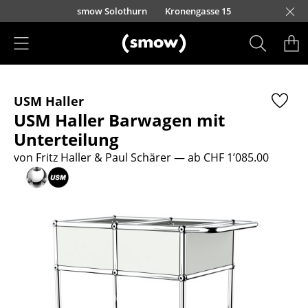
Direkt zum Inhalt
smow Solothurn
Kronengasse 15
Produkte
USM Haller
Sitzmöbel
USM Haller Barwagen mit
Esszimmerstühle
Unterteilung
von Fritz Haller & Paul Schärer
— ab CHF 1’085.00
Sofas
Sessel
Loungesessel
Stühle
Freischwinger
Barhocker