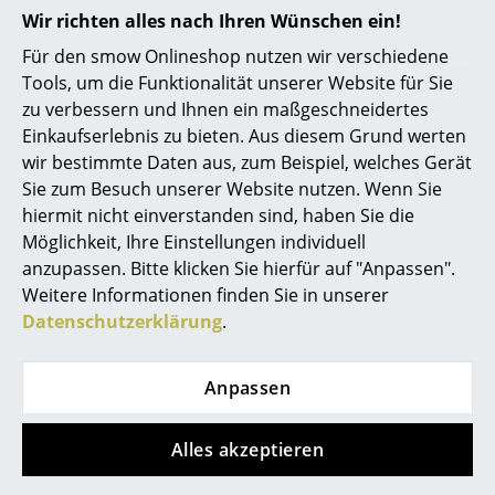
Bitte klicken Sie auf das Bild, um detaillierte
Wir richten alles nach Ihren Wünschen ein!
Spiegel
Informationen zu erhalten (ca. 1,6 MB).
Für den smow Onlineshop nutzen wir verschiedene
Figuren & Miniaturen
Tools, um die Funktionalität unserer Website für Sie
zu verbessern und Ihnen ein maßgeschneidertes
Vasen
Einkaufserlebnis zu bieten. Aus diesem Grund werten
Tabletts
wir bestimmte Daten aus, zum Beispiel, welches Gerät
Sie zum Besuch unserer Website nutzen. Wenn Sie
Büroutensilien
hiermit nicht einverstanden sind, haben Sie die
Möglichkeit, Ihre Einstellungen individuell
Aufbewahrungsboxen
Auszeichnungen &
MoMA, New York
anzupassen. Bitte klicken Sie hierfür auf "Anpassen".
Museen
Decken
Weitere Informationen finden Sie in unserer
Datenschutzerklärung
.
Zertifikate &
Nicht brennbar Klasse 1 nach DIN 4102
Kissen
Nachhaltigkeit
GREENGUARD - Indoor Air Quality
LEED "Grüne Richtlinie"
Teppiche
Anpassen
Gewährleistung
24 Monate
Vorhänge
Produktdatenblatt
Bitte klicken Sie auf das Bild, um detaillierte
Alles akzeptieren
Informationen zu erhalten (ca. 1,6 MB).
... alle Accessoires