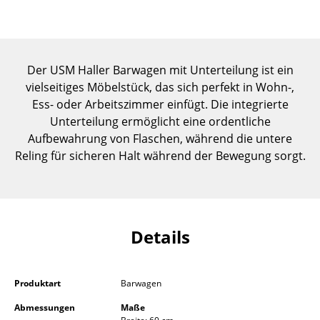
Einzelteile
... alle Tische
Der USM Haller Barwagen mit Unterteilung ist ein
Aufbewahren
vielseitiges Möbelstück, das sich perfekt in Wohn-,
Ess- oder Arbeitszimmer einfügt. Die integrierte
Regale & Schränke
Unterteilung ermöglicht eine ordentliche
Bücherregale
Aufbewahrung von Flaschen, während die untere
Reling für sicheren Halt während der Bewegung sorgt.
Wandregale
Sideboards & Kommoden
TV Möbel
Details
Beistell- & Rollcontainer
Barmöbel
Produktart
Barwagen
Garderoben
Abmessungen
Maße