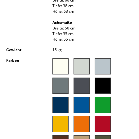
Breite: 60 cm
Kleinaufbewahrung
Tiefe: 38 cm
Höhe: 63 cm
Einzelteile
Achsmaße
Breite: 50 cm
... alle Aufbewahrungsmöbel
Tiefe: 35 cm
Höhe: 55 cm
Licht
Gewicht
15 kg
Hängeleuchten & Deckenleuchten
Farben
Tischleuchten
Schreibtischleuchten
Stehleuchten & Leseleuchten
Bodenleuchten
Wandleuchten
Outdoor-Leuchten