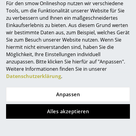
Für den smow Onlineshop nutzen wir verschiedene
Pflege
Bitte verwenden Sie zur Reinigung ein
Räume
Tools, um die Funktionalität unserer Website für Sie
feuchtes Tuch und ein mildes
zu verbessern und Ihnen ein maßgeschneidertes
Reinigungsmittel.
Zuhause
Einkaufserlebnis zu bieten. Aus diesem Grund werten
Zertifikate &
Die Herstellung erfolgt komplett im Werk in
wir bestimmte Daten aus, zum Beispiel, welches Gerät
Wohnzimmer
Nachhaltigkeit
Augsburg
Sie zum Besuch unserer Website nutzen. Wenn Sie
Gewährleistung
24 Monate
Esszimmer
hiermit nicht einverstanden sind, haben Sie die
Möglichkeit, Ihre Einstellungen individuell
Produktdatenblatt
Bitte klicken Sie auf das Bild, um detaillierte
Schlafzimmer
Informationen zu erhalten (ca. 0,2 MB).
anzupassen. Bitte klicken Sie hierfür auf "Anpassen".
Weitere Informationen finden Sie in unserer
Kinderzimmer
Datenschutzerklärung
.
Arbeitszimmer
Anpassen
Diele
Badezimmer
Alles akzeptieren
Stauraum
Beliebte Varianten
Balkon & Garten