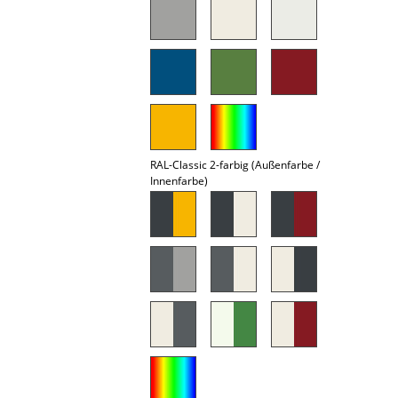
Akkuleuchten
... alle Leuchten
Betten
Doppelbetten
Einzelbetten
RAL-Classic 2-farbig (Außenfarbe /
Innenfarbe)
Stapelbetten
Kinderbetten
Nachttische & Bettzubehör
... alle Betten
Accessoires
Uhren