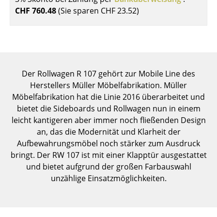
Einzelteile
CHF 760.48
(Sie sparen
CHF 23.52
)
... alle Tische
Aufbewahren
Regale & Schränke
Der Rollwagen R 107 gehört zur Mobile Line des
Herstellers Müller Möbelfabrikation. Müller
Bücherregale
Möbelfabrikation hat die Linie 2016 überarbeitet und
bietet die Sideboards und Rollwagen nun in einem
Wandregale
leicht kantigeren aber immer noch fließenden Design
Sideboards & Kommoden
an, das die Modernität und Klarheit der
Aufbewahrungsmöbel noch stärker zum Ausdruck
TV Möbel
bringt. Der RW 107 ist mit einer Klapptür ausgestattet
und bietet aufgrund der großen Farbauswahl
Beistell- & Rollcontainer
unzählige Einsatzmöglichkeiten.
Barmöbel
Garderoben