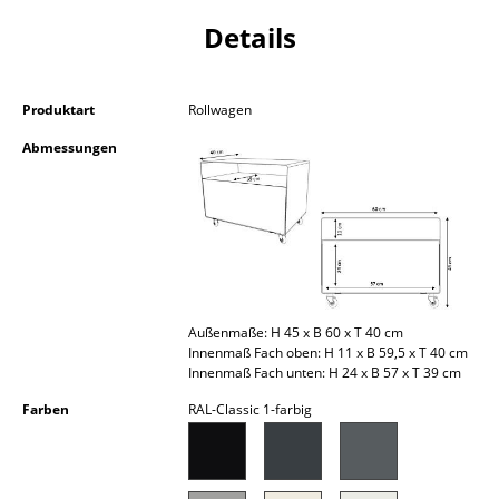
Kleinaufbewahrung
Details
Einzelteile
... alle Aufbewahrungsmöbel
Produktart
Rollwagen
Abmessungen
Licht
Hängeleuchten & Deckenleuchten
Tischleuchten
Schreibtischleuchten
Außenmaße: H 45 x B 60 x T 40 cm
Stehleuchten & Leseleuchten
Innenmaß Fach oben: H 11 x B 59,5 x T 40 cm
Innenmaß Fach unten: H 24 x B 57 x T 39 cm
Bodenleuchten
Farben
RAL-Classic 1-farbig
Wandleuchten
Outdoor-Leuchten