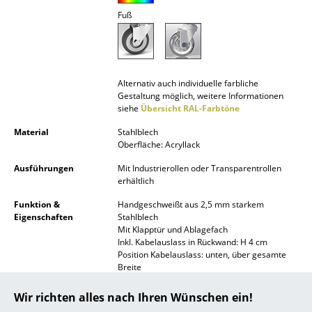
Fuß
Spiegel
Figuren & Miniaturen
Vasen
Alternativ auch individuelle farbliche
Gestaltung möglich, weitere Informationen
Tabletts
siehe
Übersicht RAL-Farbtöne
Büroutensilien
Material
Stahlblech
Oberfläche: Acryllack
Aufbewahrungsboxen
Ausführungen
Mit Industrierollen oder Transparentrollen
erhältlich
Decken
Funktion &
Handgeschweißt aus 2,5 mm starkem
Kissen
Eigenschaften
Stahlblech
Mit Klapptür und Ablagefach
Teppiche
Inkl. Kabelauslass in Rückwand: H 4 cm
Position Kabelauslass: unten, über gesamte
Breite
Vorhänge
Belastbarkeit bis 50 kg
Industrie- und Transparentrollen jeweils mit
Wir richten alles nach Ihren Wünschen ein!
... alle Accessoires
Feststeller hinten