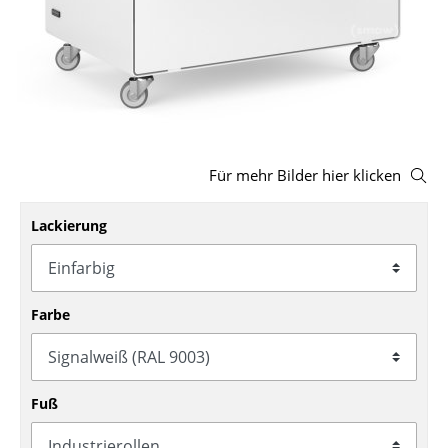
Hocker
Bänke & Liegen
Sitzsäcke
Gartenstühle
Für mehr Bilder hier klicken
Kinderstühle
Lackierung
Schaukelstühle
Bürodrehstühle
Konferenzstühle
Farbe
Bürosessel
Einzelteile
Fuß
... alle Sitzmöbel