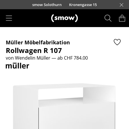
Direkt zum Inhalt
smow Solothurn
Kronengasse 15
Produkte
Müller Möbelfabrikation
Sitzmöbel
Rollwagen R 107
Esszimmerstühle
von Wendelin Müller
— ab CHF 784.00
Sofas
Sessel
Loungesessel
Stühle
Freischwinger
Barhocker