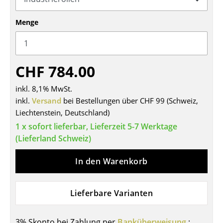
Tische
Menge
Esstische
Beistelltische
CHF 784.00
Couchtische
inkl. 8,1% MwSt.
Schreibtische
inkl.
Versand
bei Bestellungen über CHF 99 (Schweiz,
Liechtenstein, Deutschland)
Sekretäre & PC-Tische
1 x sofort lieferbar, Lieferzeit 5-7 Werktage
Konferenztische
(Lieferland Schweiz)
Stehtische & Stehpulte
In den Warenkorb
Kindertische
Gartentische
Lieferbare Varianten
Servierwagen
3% Skonto bei Zahlung per
Banküberweisung
: