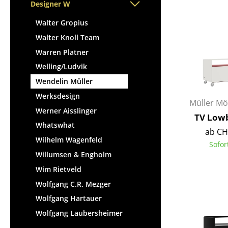
Stehpulte
Designer W
Hocker
Kindertische
Bänke & Liegen
Walter Gropius
Gartentische
Sitzsäcke
Walter Knoll Team
Servierwagen
Gartenstühle
Warren Platner
Einzelteile
Kinderstühle
Welling/Ludvik
... alle Tische
Schaukelstühle
Wendelin Müller
Bürodrehstühle
Werksdesign
Müller Mö
Konferenzstühle
Werner Aisslinger
TV Lowb
Bürosessel
Whatswhat
ab CH
Einzelteile
Wilhelm Wagenfeld
Sofor
... alle Sitzmöbel
Willumsen & Engholm
Wim Rietveld
Wolfgang C.R. Mezger
Wolfgang Hartauer
Wolfgang Laubersheimer