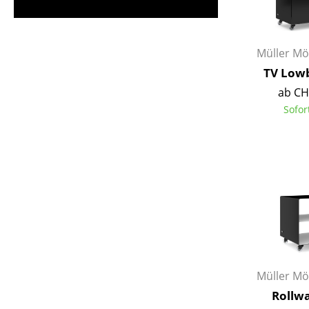
Müller Mö
TV Lowb
ab CH
Sofor
Müller Mö
Rollw