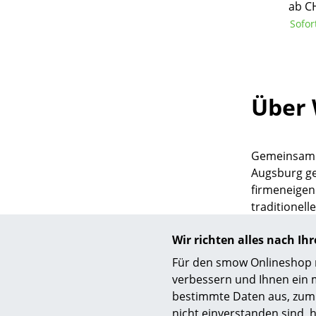
ab C
Sofor
Über 
Gemeinsam m
Augsburg ge
firmeneigen
traditionel
produzierten
Wir richten alles nach I
Line Kollek
kantiger dah
Für den smow Onlineshop nu
verbessern und Ihnen ein 
bestimmte Daten aus, zum 
nicht einverstanden sind, h