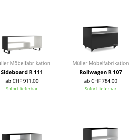
Decken
Kissen
Teppiche
Vorhänge
... alle Accessoires
ller Möbelfabrikation
Müller Möbelfabrikation
Sideboard R 111
Rollwagen R 107
ab CHF 911.00
ab CHF 784.00
Sofort lieferbar
Sofort lieferbar
Büro
Arbeitsplatz
Management Büro
Konferenzraum