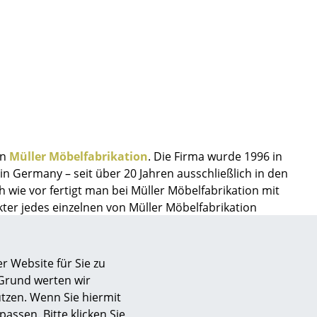
on
Müller Möbelfabrikation
. Die Firma wurde 1996 in
n Germany – seit über 20 Jahren ausschließlich in den
wie vor fertigt man bei Müller Möbelfabrikation mit
kter jedes einzelnen von Müller Möbelfabrikation
e Metallmöbelkollektionen, darunter die flexible Mobile
n neuen Look verliehen hat und welche nun etwas
sign
 jeder beliebigen RAL Farbe lackiert werden können.
r Website für Sie zu
 Grund werten wir
n
tzen. Wenn Sie hiermit
ien
passen. Bitte klicken Sie