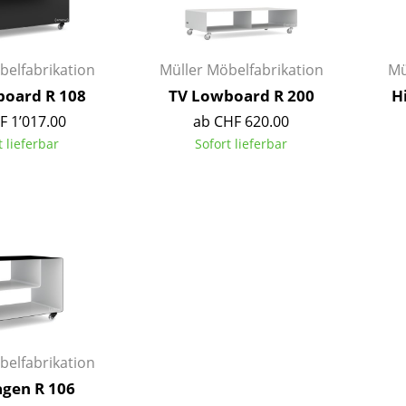
Kinderzimmer
Arbeitszimmer
Diele
belfabrikation
Müller Möbelfabrikation
Mü
Badezimmer
oard R 108
TV Lowboard R 200
H
Stauraum
F 1’017.00
ab CHF 620.00
Balkon & Garten
t lieferbar
Sofort lieferbar
Hersteller
Designer
Artemide
Alvar Aalto
Cassina
Arne Jacobsen
Fritz Hansen
Charles & Ray Eames
HAY
Eero Saarinen
Knoll International
Egon Eiermann
Louis Poulsen
Eileen Gray
belfabrikation
Muuto
Jean Prouvé
agen R 106
Nils Holger Moormann
Le Corbusier