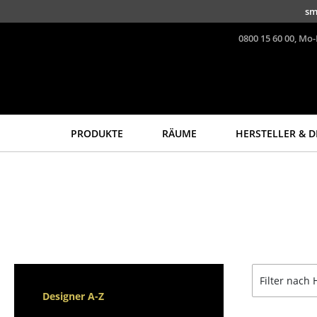
Direkt zum Inhalt
sm
0800 15 60 00, Mo-
PRODUKTE
RÄUME
HERSTELLER & D
Sitzmöbel
Tische
Esszimmerstühle
Esstische
Sofas
Beistelltische
Sessel
Couchtische
Loungesessel
Schreibtische
Stühle
Sekretäre & PC-Tische
Filter nach 
Freischwinger
Konferenztische
Designer A-Z
Barhocker
Stehtische &