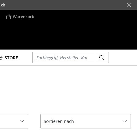
.ch
Warenkorb
Einen Suchbegriff eingeben
STORE
Betten
Accessoires
Doppelbetten
Uhren
Einzelbetten
Spiegel
Stapelbetten
Figuren & Miniaturen
Kinderbetten
Vasen
Nachttische &
Tabletts
Sortieren nach
Bettzubehör
Büroutensilien
... alle Betten
Aufbewahrungsboxen