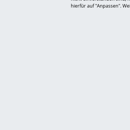
hierfür auf "Anpassen". We
Service
Kontakt
Bezahlung
Versand
FAQ
Rückgabe & Umtau
Unsere Vorteile auf
AGB
Datenschutz
Hilfe & Service
Wir bi
Einen Suchbegriff
Kontakt
Kost
Deu
Bezahlung