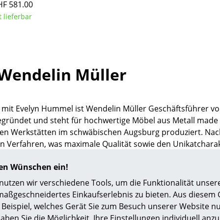
HF 581.00
Richard Lampert
Ludwig Mies van der Rohe
t lieferbar
Thonet
Marcel Breuer
USM Haller
Philippe Starck
Vitra
Verner Panton
... alle Hersteller A-Z
... alle Designer A-Z
Wendelin Müller
Neu bei smow
Inspiration
it Evelyn Hummel ist Wendelin Müller Geschäftsführer v
Special Editions
gründet und steht für hochwertige Möbel aus Metall made i
Designklassiker
en Werkstätten im schwäbischen Augsburg produziert. Nach 
Frauen im Design
len Verfahren, was maximale Qualität sowie den Unikatchara
Bauhaus Design
 Möbels gewährleistet. Inzwischen gibt es acht verschieden
Midcentury Design
hren Wünschen ein!
tion mit diversen Rollwagen und Boards, der man 2016 eine
Skandinavisches De
erkommt. Sie alle haben gemeinsam, dass sie individuell in
tzen wir verschiedene Tools, um die Funktionalität unsere
Italienisches Design
maßgeschneidertes Einkaufserlebnis zu bieten. Aus diesem
Nachhaltiges Desig
Beispiel, welches Gerät Sie zum Besuch unserer Website nu
Natürliche Material
aben Sie die Möglichkeit, Ihre Einstellungen individuell anzu