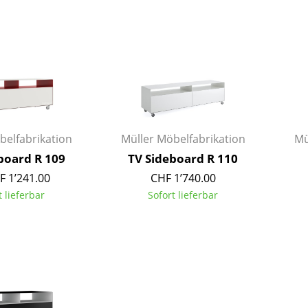
Barmöbel
Outdoor-Leuchten
Garderoben
Akkuleuchten
Kleinaufbewahrung
... alle Leuchten
Einzelteile
... alle Aufbewahrungsmöbel
USM Haller Konfigurator
belfabrikation
Müller Möbelfabrikation
Mü
oard R 109
TV Sideboard R 110
F 1’241.00
CHF 1’740.00
t lieferbar
Sofort lieferbar
Zuhause
Wohnzimmer
Esszimmer
Schlafzimmer