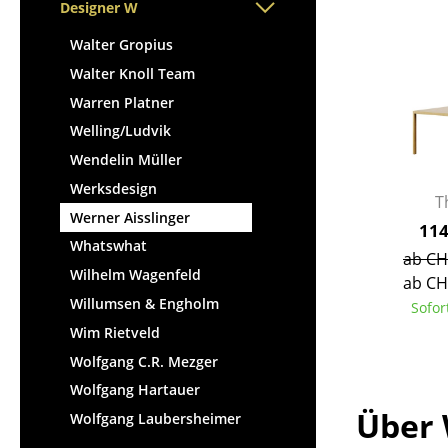
Stehpulte
Designer W
Hocker
Kindertische
Bänke & Liegen
Walter Gropius
Gartentische
Sitzsäcke
Walter Knoll Team
Servierwagen
Gartenstühle
Warren Platner
Einzelteile
Kinderstühle
Welling/Ludvik
... alle Tische
Schaukelstühle
Wendelin Müller
Bürodrehstühle
Werksdesign
T
Konferenzstühle
Werner Aisslinger
114
Bürosessel
Whatswhat
ab CH
Einzelteile
Wilhelm Wagenfeld
ab CH
... alle Sitzmöbel
Willumsen & Engholm
Sofor
Wim Rietveld
Wolfgang C.R. Mezger
Wolfgang Hartauer
Über 
Wolfgang Laubersheimer