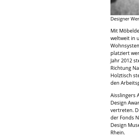
Designer Wer
Mit Möbeldes
Service
weltweit in
Wohnsystem,
Kontakt
platziert w
Bezahlung
Jahr 2012 st
Versand
Richtung Na
Holztisch s
FAQ
den Arbeitsp
Rückgabe & Umtau
Unsere Vorteile auf
Aisslingers
AGB
Design Awa
vertreten. 
Datenschutz
der Fonds N
Design Muse
Einen Suchbegriff
Rhein.