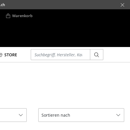
.ch
Warenkorb
Einen Suchbegriff eingeben
STORE
Betten
Accessoires
Doppelbetten
Uhren
Einzelbetten
Spiegel
Stapelbetten
Figuren & Miniaturen
Kinderbetten
Vasen
Nachttische &
Tabletts
Sortieren nach
Bettzubehör
Büroutensilien
... alle Betten
Aufbewahrungsboxen