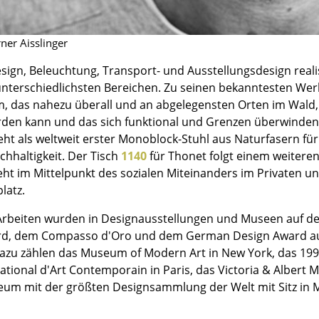
Farbwelten
Das Original
ner Aisslinger
Geschenkideen
ign, Beleuchtung, Transport- und Ausstellungsdesign realisi
 unterschiedlichsten Bereichen. Zu seinen bekanntesten Wer
 das nahezu überall und an abgelegensten Orten im Wald
erden kann und das sich funktional und Grenzen überwinde
eht als weltweit erster Monoblock-Stuhl aus Naturfasern fü
chhaltigkeit. Der Tisch
1140
für Thonet folgt einem weiteren
teht im Mittelpunkt des sozialen Miteinanders im Privaten u
latz.
sch
 einen Blick
 Arbeiten wurden in Designausstellungen und Museen auf de
rd, dem Compasso d'Oro und dem German Design Award au
Dazu zählen das Museum of Modern Art in New York, das 199
ational d'Art Contemporain in Paris, das Victoria & Al
um mit der größten Designsammlung der Welt mit Sitz in 
 eingeben