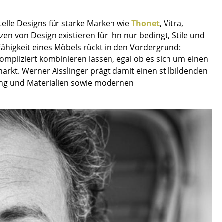
Empfang
Cafeteria
elle Designs für starke Marken wie
Thonet
, Vitra,
Branchenlösungen
zen von Design existieren für ihn nur bedingt, Stile und
ähigkeit eines Möbels rückt in den Vordergrund:
Sicheres Arbeiten
ompliziert kombinieren lassen, egal ob es sich um einen
rkt. Werner Aisslinger prägt damit einen stilbildenden
ung und Materialien sowie modernen
Das Original