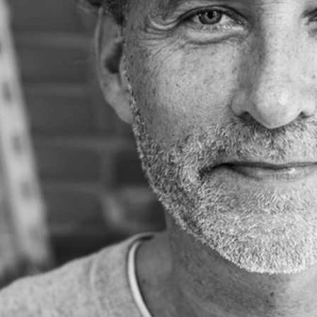
Richard Lampert
Ludwig Mies van der Rohe
Thonet
Marcel Breuer
USM Haller
Philippe Starck
Vitra
Verner Panton
... alle Hersteller A-Z
... alle Designer A-Z
Neu bei smow
Inspiration
Special Editions
Designklassiker
Frauen im Design
Bauhaus Design
Midcentury Design
Skandinavisches De
Italienisches Design
Nachhaltiges Desig
Natürliche Material