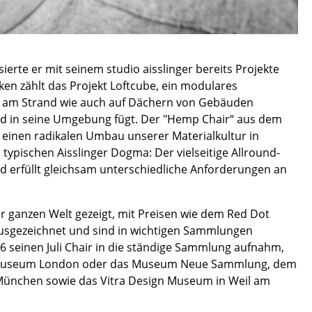
erte er mit seinem studio aisslinger bereits Projekte
Unternehmen
ken zählt das Projekt Loftcube, ein modulares
, am Strand wie auch auf Dächern von Gebäuden
Über uns
nd in seine Umgebung fügt. Der "Hemp Chair“ aus dem
smow vor Ort
r einen radikalen Umbau unserer Materialkultur in
Jobs bei smow
 typischen Aisslinger Dogma: Der vielseitige Allround-
nd erfüllt gleichsam unterschiedliche Anforderungen an
Arbeiten bei smow
Newsletter
Presse
r ganzen Welt gezeigt, mit Preisen wie dem Red Dot
Impressum
sgezeichnet und sind in wichtigen Sammlungen
6 seinen Juli Chair in die ständige Sammlung aufnahm,
bert Museum London oder das Museum Neue Sammlung, dem
München sowie das Vitra Design Museum in Weil am