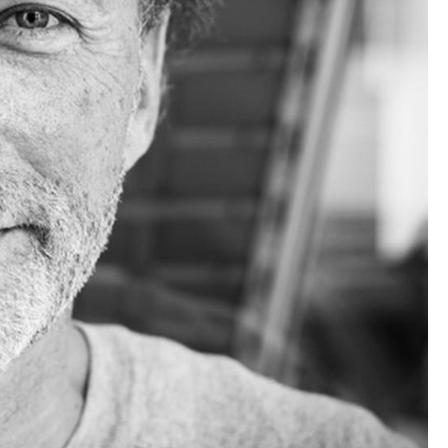
sign
n
ien