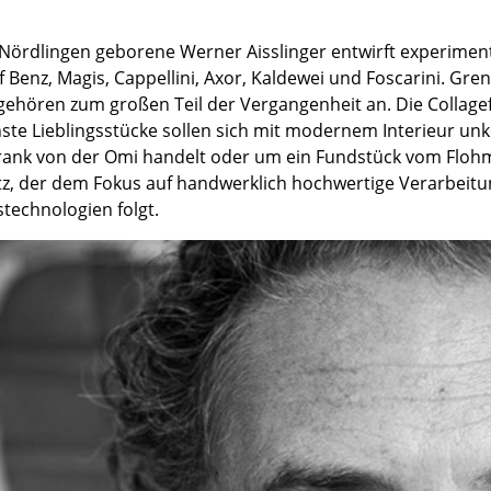
Kinderzimmer
Arbeitszimmer
 Nördlingen geborene Werner Aisslinger entwirft experiment
Diele
 Benz, Magis, Cappellini, Axor, Kaldewei und Foscarini. Gren
gehören zum großen Teil der Vergangenheit an. Die Collagef
Badezimmer
ste Lieblingsstücke sollen sich mit modernem Interieur unk
Stauraum
rank von der Omi handelt oder um ein Fundstück vom Flohma
Balkon & Garten
z, der dem Fokus auf handwerklich hochwertige Verarbeit
technologien folgt.
Hersteller
Designer
Artemide
Alvar Aalto
Cassina
Arne Jacobsen
Fritz Hansen
Charles & Ray Eames
HAY
Eero Saarinen
Knoll International
Egon Eiermann
Louis Poulsen
Eileen Gray
Muuto
Jean Prouvé
Nils Holger Moormann
Le Corbusier