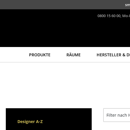
Direkt zum Inhalt
sm
0800 15 60 00, Mo-
PRODUKTE
RÄUME
HERSTELLER & D
Sitzmöbel
Tische
Esszimmerstühle
Esstische
Sofas
Beistelltische
Sessel
Couchtische
Loungesessel
Schreibtische
Stühle
Sekretäre & PC-Tische
Filter nach 
Freischwinger
Konferenztische
Designer A-Z
Barhocker
Stehtische &