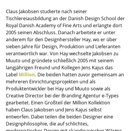
Hocker
Claus Jakobsen studierte nach seiner
Tischlereiausbildung an der Danish Design School der
Bänke & Liegen
Royal Danish Academy of Fine Arts und erlangte dort
Sitzsäcke
2005 seinen Abschluss. Danach arbeitete er unter
anderem für den Designhersteller Hay, wo er über
Gartenstühle
sieben Jahre für Design, Produktion und Lieferanten
verantwortlich war. Von Hay wechselte Jakobsen zu
Kinderstühle
Muuto und gründete schließlich 2005 mit seinem
Schaukelstühle
langjährigen Freund und Kollegen Jens Kajus das
Label
Million
. Die beiden hatten zuvor gemeinsam an
Bürodrehstühle
mehreren Einrichtungsprojekten und als
Produktentwickler bei Hay und Muuto sowie als
Konferenzstühle
Creative Director bei der Branding Agentur e-Types
Bürosessel
gearbeitet. Einen Großteil der Million Kollektion
haben Claus Jakobsen und Jens Kajus selbst
Einzelteile
entworfen. Dabei teilen die beiden Designer eine
Designphilosophie, die auf schlichtes,
... alle Sitzmöbel
modernistisches Design mit skandinavischer Wärme,