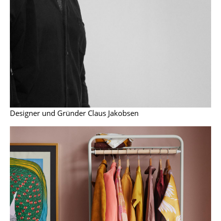
Einzelteile
... alle Tische
Aufbewahren
Regale & Schränke
Bücherregale
Wandregale
Designer und Gründer Claus Jakobsen
Sideboards & Kommoden
TV Möbel
Beistell- & Rollcontainer
Barmöbel
Garderoben