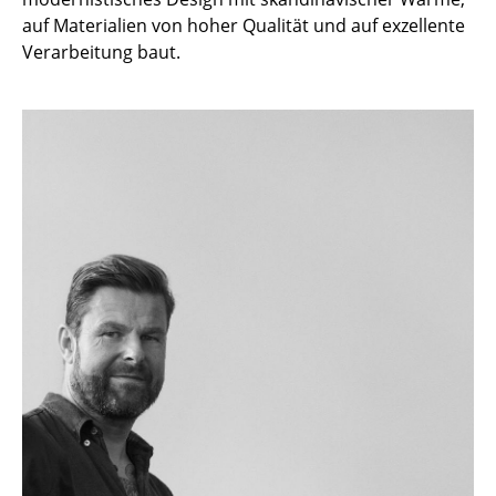
auf Materialien von hoher Qualität und auf exzellente
Tische
Verarbeitung baut.
Esstische
Beistelltische
Couchtische
Schreibtische
Sekretäre & PC-Tische
Konferenztische
Stehtische & Stehpulte
Kindertische
Gartentische
Servierwagen