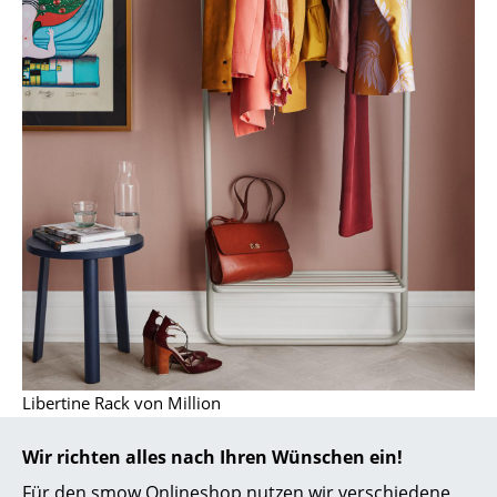
Kleinaufbewahrung
Einzelteile
... alle Aufbewahrungsmöbel
Licht
Hängeleuchten & Deckenleuchten
Tischleuchten
Schreibtischleuchten
Stehleuchten & Leseleuchten
Bodenleuchten
Libertine Rack von Million
Wandleuchten
Wir richten alles nach Ihren Wünschen ein!
Outdoor-Leuchten
Für den smow Onlineshop nutzen wir verschiedene