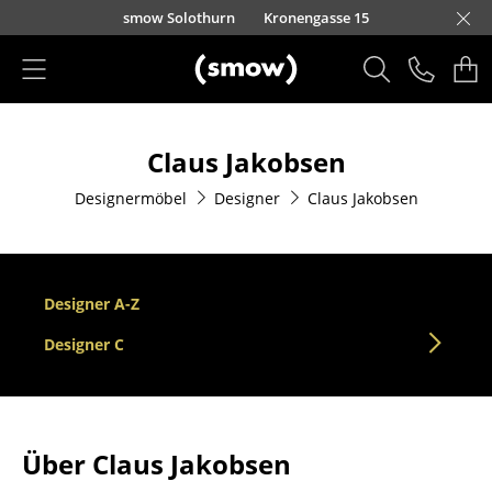
Direkt zum Inhalt
smow Solothurn
Kronengasse 15
Produkte
Claus Jakobsen
Sitzmöbel
Designermöbel
Designer
Claus Jakobsen
Esszimmerstühle
Sofas
Sessel
Designer A-Z
Loungesessel
Designer C
Stühle
Freischwinger
Über Claus Jakobsen
Barhocker