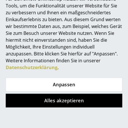
Akkuleuchten
Tools, um die Funktionalität unserer Website für Sie
zu verbessern und Ihnen ein maßgeschneidertes
... alle Leuchten
Einkaufserlebnis zu bieten. Aus diesem Grund werten
wir bestimmte Daten aus, zum Beispiel, welches Gerät
Betten
Sie zum Besuch unserer Website nutzen. Wenn Sie
0800 15 60 00
hiermit nicht einverstanden sind, haben Sie die
Mo-Fr: 9-17 Uhr
Doppelbetten
Möglichkeit, Ihre Einstellungen individuell
Einzelbetten
anzupassen. Bitte klicken Sie hierfür auf "Anpassen".
Weitere Informationen finden Sie in unserer
Stapelbetten
Datenschutzerklärung
.
Kinderbetten
Anpassen
Nachttische & Bettzubehör
... alle Betten
Alles akzeptieren
service@smow.ch
Accessoires
Uhren