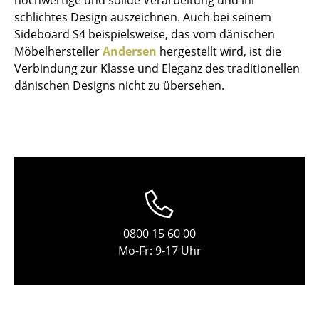
Einzelteile
schlichtes Design auszeichnen. Auch bei seinem
Sideboard S4 beispielsweise, das vom dänischen
... alle Tische
Möbelhersteller
Andersen
hergestellt wird, ist die
Verbindung zur Klasse und Eleganz des traditionellen
Aufbewahren
dänischen Designs nicht zu übersehen.
Regale & Schränke
Bücherregale
Wandregale
Sideboards & Kommoden
TV Möbel
0800 15 60 00
Beistell- & Rollcontainer
Mo-Fr: 9-17 Uhr
Barmöbel
Garderoben