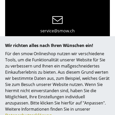
Kleinaufbewahrung
Einzelteile
... alle Aufbewahrungsmöbel
service@smow.ch
Licht
Wir richten alles nach Ihren Wünschen ein!
Hängeleuchten & Deckenleuchten
Für den smow Onlineshop nutzen wir verschiedene
Tischleuchten
Tools, um die Funktionalität unserer Website für Sie
zu verbessern und Ihnen ein maßgeschneidertes
Schreibtischleuchten
Einkaufserlebnis zu bieten. Aus diesem Grund werten
wir bestimmte Daten aus, zum Beispiel, welches Gerät
Stehleuchten & Leseleuchten
Sie zum Besuch unserer Website nutzen. Wenn Sie
Bodenleuchten
Store vor Ort kontaktieren
hiermit nicht einverstanden sind, haben Sie die
Möglichkeit, Ihre Einstellungen individuell
Wandleuchten
anzupassen. Bitte klicken Sie hierfür auf "Anpassen".
Weitere Informationen finden Sie in unserer
Outdoor-Leuchten