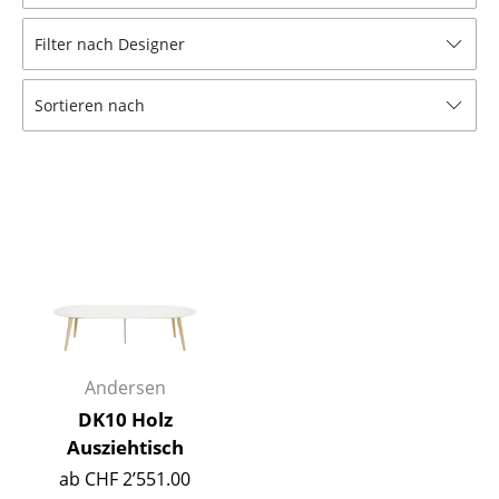
Hocker
Filter nach Designer
Bänke & Liegen
Sortieren nach
Sitzsäcke
Gartenstühle
Kinderstühle
Schaukelstühle
Bürodrehstühle
Konferenzstühle
Bürosessel
Andersen
DK10 Holz
Einzelteile
Ausziehtisch
... alle Sitzmöbel
ab CHF 2’551.00