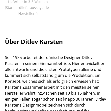
Lieferbar in 3-5 Wochen
Tische
(Standardlieferaussage des
Herstellers)
Esstische
Beistelltische
Couchtische
Über Ditlev Karsten
Schreibtische
Sekretäre & PC-Tische
Seit 1985 arbeitet der dänische Designer Ditlev
Karsten in seinem Einmannbetrieb. Hier entwickelt er
Konferenztische
alle Entwürfe und die ersten Prototypen alleine und
kümmert sich selbstständig um die Produktion. Ein
Stehtische & Stehpulte
Konzept, welches sich als erfolgreich erwiesen hat:
Kindertische
Karstens Zusammenarbeit mit den meisten seiner
Hersteller währt inzwischen seit 10 bis 15 Jahren, in
Gartentische
einigen Fällen sogar schon seit knapp 30 Jahren. Ditlev
Karstens Designmöbel zeichnen sich durch
Servierwagen
hochwertige und solide Verarbeitung und ihr