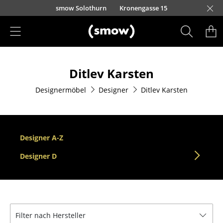
Direkt zum Inhalt
smow Solothurn
Kronengasse 15
Produkte
Ditlev Karsten
Sitzmöbel
Designermöbel
Designer
Ditlev Karsten
Esszimmerstühle
Sofas
Sessel
Designer A-Z
Loungesessel
Designer D
Stühle
Freischwinger
Filter nach Hersteller
Barhocker