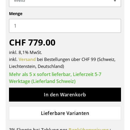
Tische
Menge
Esstische
Beistelltische
CHF 779.00
Couchtische
inkl. 8,1% MwSt.
Schreibtische
inkl.
Versand
bei Bestellungen über CHF 99 (Schweiz,
Sekretäre & PC-Tische
Liechtenstein, Deutschland)
Mehr als 5 x sofort lieferbar, Lieferzeit 5-7
Konferenztische
Werktage (Lieferland Schweiz)
Stehtische & Stehpulte
In den Warenkorb
Kindertische
Gartentische
Lieferbare Varianten
Servierwagen
3% Skonto bei Zahlung per
Banküberweisung
: