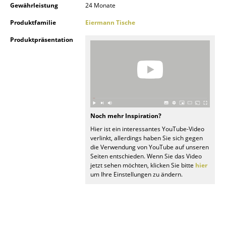
Gewährleistung
24 Monate
Spiegel
Produktfamilie
Eiermann Tische
Figuren & Miniaturen
Produktpräsentation
Vasen
Tabletts
Büroutensilien
Aufbewahrungsboxen
Noch mehr Inspiration?
Hier ist ein interessantes YouTube-Video
Decken
verlinkt, allerdings haben Sie sich gegen
die Verwendung von YouTube auf unseren
Kissen
Seiten entschieden. Wenn Sie das Video
jetzt sehen möchten, klicken Sie bitte
hier
Teppiche
um Ihre Einstellungen zu ändern.
Vorhänge
... alle Accessoires