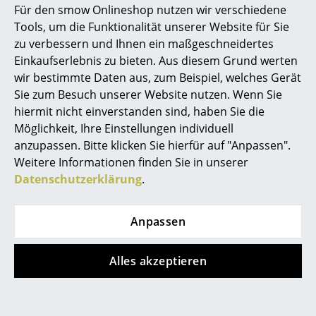
Für den smow Onlineshop nutzen wir verschiedene
Marcel Breuer
Tools, um die Funktionalität unserer Website für Sie
zu verbessern und Ihnen ein maßgeschneidertes
Philippe Starck
Einkaufserlebnis zu bieten. Aus diesem Grund werten
wir bestimmte Daten aus, zum Beispiel, welches Gerät
Verner Panton
Sie zum Besuch unserer Website nutzen. Wenn Sie
... alle Designer A-Z
hiermit nicht einverstanden sind, haben Sie die
Möglichkeit, Ihre Einstellungen individuell
anzupassen. Bitte klicken Sie hierfür auf "Anpassen".
Themen
Weitere Informationen finden Sie in unserer
Neu bei smow
Datenschutzerklärung
.
Inspiration
Anpassen
Special Editions
Designklassiker
Alles akzeptieren
Frauen im Design