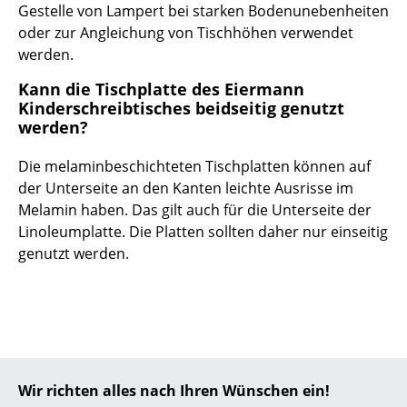
Gestelle von Lampert bei starken Bodenunebenheiten
... alle Hersteller A-Z
oder zur Angleichung von Tischhöhen verwendet
werden.
Designer
Kann die Tischplatte des Eiermann
Kinderschreibtisches beidseitig genutzt
Alvar Aalto
werden?
Arne Jacobsen
Die melaminbeschichteten Tischplatten können auf
Charles & Ray Eames
der Unterseite an den Kanten leichte Ausrisse im
Melamin haben. Das gilt auch für die Unterseite der
Eero Saarinen
Linoleumplatte. Die Platten sollten daher nur einseitig
genutzt werden.
Egon Eiermann
Eileen Gray
Jean Prouvé
Le Corbusier
Designstory
Wir richten alles nach Ihren Wünschen ein!
Ludwig Mies van der Rohe