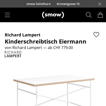
Direkt zum Inhalt
smow Solothurn
Kronengasse 15
Produkte
Richard Lampert
Sitzmöbel
Kinderschreibtisch Eiermann
Esszimmerstühle
von Richard Lampert
— ab CHF 779.00
Sofas
Sessel
Loungesessel
Stühle
Freischwinger
Barhocker