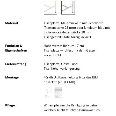
Akkuleuchten
... alle Leuchten
Material
Tischplatte: Melamin weiß mit Eichekante
Betten
(Plattenstärke 28 mm) oder Linoleum blau mit
Eichekante (Plattenstärke 30 mm)
Tischgestell: Stahl, farbig lackiert
Doppelbetten
Funktion &
Höhenverstellbar um 17 cm
Einzelbetten
Eigenschaften
Tischplatte wird fest mit dem Gestell
verschraubt
Stapelbetten
Lieferumfang
Tischplatte, Gestell und
Tischhöhenverlängerung
Kinderbetten
Montage
Für die Aufbauanleitung bitte das Bild
Nachttische & Bettzubehör
anklicken (ca. 0,1 MB)
... alle Betten
Accessoires
Pflege
Wir empfehlen die Reinigung mit einem
weichen, leicht feuchten Baumwolltuch.
Uhren