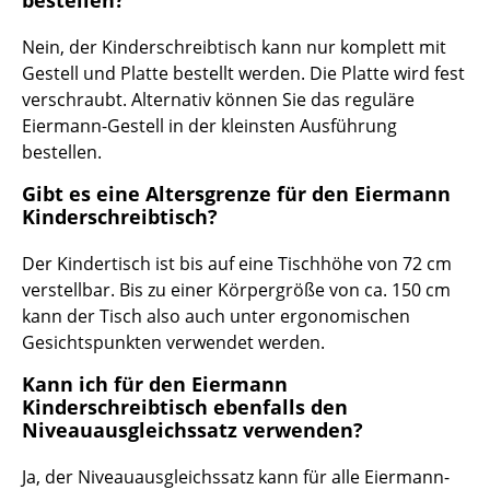
Artemide
Cassina
Nein, der Kinderschreibtisch kann nur komplett mit
Gestell und Platte bestellt werden. Die Platte wird fest
Fritz Hansen
verschraubt. Alternativ können Sie das reguläre
Eiermann-Gestell in der kleinsten Ausführung
HAY
bestellen.
Knoll International
Gibt es eine Altersgrenze für den Eiermann
Kinderschreibtisch?
Louis Poulsen
Der Kindertisch ist bis auf eine Tischhöhe von 72 cm
Muuto
verstellbar. Bis zu einer Körpergröße von ca. 150 cm
Nils Holger Moormann
kann der Tisch also auch unter ergonomischen
Gesichtspunkten verwendet werden.
Richard Lampert
Kann ich für den Eiermann
Thonet
Kinderschreibtisch ebenfalls den
Niveauausgleichssatz verwenden?
USM Haller
Ja, der Niveauausgleichssatz kann für alle Eiermann-
Vitra