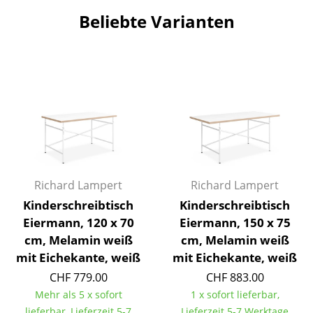
Beliebte Varianten
Räume
Zuhause
Wohnzimmer
Esszimmer
Schlafzimmer
Kinderzimmer
Richard Lampert
Richard Lampert
Arbeitszimmer
Kinderschreibtisch
Kinderschreibtisch
Diele
Eiermann, 120 x 70
Eiermann, 150 x 75
cm, Melamin weiß
cm, Melamin weiß
Badezimmer
mit Eichekante, weiß
mit Eichekante, weiß
Stauraum
CHF 779.00
CHF 883.00
Mehr als 5 x sofort
1 x sofort lieferbar,
Balkon & Garten
lieferbar, Lieferzeit 5-7
Lieferzeit 5-7 Werktage