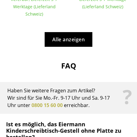
Werktage (Lieferland
(Lieferland Schweiz)
Büro
Schweiz)
Arbeitsplatz
Management Büro
Alle anzeigen
Konferenzraum
Empfang
FAQ
Cafeteria
Branchenlösungen
?
Haben Sie weitere Fragen zum Artikel?
Sicheres Arbeiten
Wir sind für Sie Mo.-Fr. 9-17 Uhr und Sa. 9-17
Uhr unter
0800 15 60 00
erreichbar.
Hersteller & Designer
Ist es möglich, das Eiermann
Hersteller
Kinderschreibtisch-Gestell ohne Platte zu
bestellen?