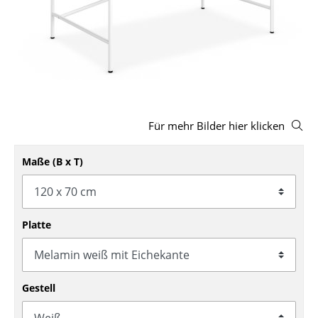
Hocker
Bänke & Liegen
Sitzsäcke
Gartenstühle
Für mehr Bilder hier klicken
Kinderstühle
Schaukelstühle
Maße (B x T)
Bürodrehstühle
Konferenzstühle
Platte
Bürosessel
Einzelteile
Gestell
... alle Sitzmöbel