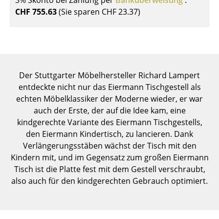
Einzelteile
CHF 755.63
(Sie sparen
CHF 23.37
)
... alle Tische
Aufbewahren
Regale & Schränke
Der Stuttgarter Möbelhersteller Richard Lampert
entdeckte nicht nur das Eiermann Tischgestell als
Bücherregale
echten Möbelklassiker der Moderne wieder, er war
auch der Erste, der auf die Idee kam, eine
Wandregale
kindgerechte Variante des Eiermann Tischgestells,
Sideboards & Kommoden
den Eiermann Kindertisch, zu lancieren. Dank
Verlängerungsstäben wächst der Tisch mit den
TV Möbel
Kindern mit, und im Gegensatz zum großen Eiermann
Tisch ist die Platte fest mit dem Gestell verschraubt,
Beistell- & Rollcontainer
also auch für den kindgerechten Gebrauch optimiert.
Barmöbel
Garderoben