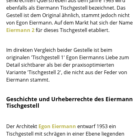
senkrechten Querstreben aus dem Jahre 1965 wird
ebenfalls als Eiermann Tischgestell bezeichnet. Das
Büro
Gestell ist dem Original ähnlich, stammt jedoch nicht
von Egon Eiermann. Auf dem Markt hat sich der Name
Arbeitsplatz
Eiermann 2
für dieses Tischgestell etabliert.
Management Büro
Konferenzraum
Im direkten Vergleich beider Gestelle ist beim
originalen 'Tischgestell 1' Egon Eiermanns Liebe zum
Empfang
Detail sichtbarer als bei der praxisoptimierten
Variante 'Tischgestell 2', die nicht aus der Feder von
Cafeteria
Eiermann stammt.
Branchenlösungen
Sicheres Arbeiten
Geschichte und Urheberrechte des Eiermann
Tischgestell
Hersteller & Designer
Der Architekt
Egon Eiermann
entwarf 1953 ein
Hersteller
Tischgestell mit schrägen in einer Ebene liegenden