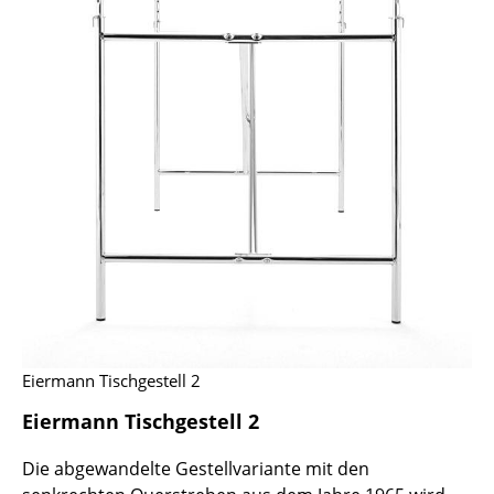
Räume
Zuhause
Wohnzimmer
Esszimmer
Schlafzimmer
Kinderzimmer
Arbeitszimmer
Diele
Eiermann Tischgestell 2
Badezimmer
Eiermann Tischgestell 2
Stauraum
Die abgewandelte Gestellvariante mit den
Balkon & Garten