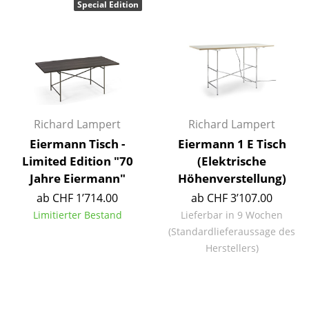
Special Edition
Einzelteile
... alle Tische
Aufbewahren
Regale & Schränke
Richard Lampert
Richard Lampert
Bücherregale
Eiermann Tisch -
Eiermann 1 E Tisch
Wandregale
Limited Edition "70
(Elektrische
Jahre Eiermann"
Höhenverstellung)
Sideboards & Kommoden
ab CHF 1’714.00
ab CHF 3’107.00
TV Möbel
Limitierter Bestand
Lieferbar in 9 Wochen
(Standardlieferaussage des
Beistell- & Rollcontainer
Herstellers)
Barmöbel
Garderoben