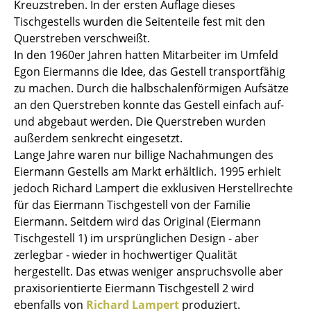
Artemide
Kreuzstreben. In der ersten Auflage dieses
Tischgestells wurden die Seitenteile fest mit den
Cassina
Querstreben verschweißt.
In den 1960er Jahren hatten Mitarbeiter im Umfeld
Fritz Hansen
Egon Eiermanns die Idee, das Gestell transportfähig
HAY
zu machen. Durch die halbschalenförmigen Aufsätze
an den Querstreben konnte das Gestell einfach auf-
Knoll International
und abgebaut werden. Die Querstreben wurden
außerdem senkrecht eingesetzt.
Louis Poulsen
Lange Jahre waren nur billige Nachahmungen des
Muuto
Eiermann Gestells am Markt erhältlich. 1995 erhielt
jedoch Richard Lampert die exklusiven Herstellrechte
Nils Holger Moormann
für das Eiermann Tischgestell von der Familie
Eiermann. Seitdem wird das Original (Eiermann
Richard Lampert
Tischgestell 1) im ursprünglichen Design - aber
Thonet
zerlegbar - wieder in hochwertiger Qualität
hergestellt. Das etwas weniger anspruchsvolle aber
USM Haller
praxisorientierte Eiermann Tischgestell 2 wird
ebenfalls von
Richard Lampert
produziert.
Vitra