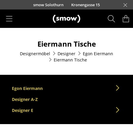
Direkt zum Inhalt
smow Solothurn
Kronengasse 15
Produkte
Eiermann Tische
Sitzmöbel
Designermöbel
Designer
Egon Eiermann
Esszimmerstühle
Eiermann Tische
Sofas
Sessel
Egon Eiermann
Loungesessel
Designer A-Z
Stühle
Designer E
Freischwinger
Barhocker