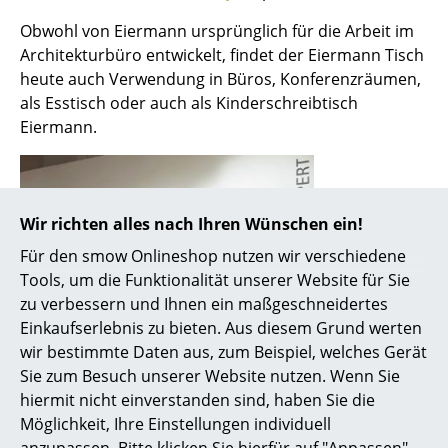
Obwohl von Eiermann ursprünglich für die Arbeit im
... alle Hersteller A-Z
Architekturbüro entwickelt, findet der Eiermann Tisch
heute auch Verwendung in Büros, Konferenzräumen,
Designer
als Esstisch oder auch als Kinderschreibtisch
Alvar Aalto
Eiermann.
Arne Jacobsen
Charles & Ray Eames
Wir richten alles nach Ihren Wünschen ein!
Eero Saarinen
Für den smow Onlineshop nutzen wir verschiedene
Tools, um die Funktionalität unserer Website für Sie
Egon Eiermann
zu verbessern und Ihnen ein maßgeschneidertes
Eileen Gray
Einkaufserlebnis zu bieten. Aus diesem Grund werten
wir bestimmte Daten aus, zum Beispiel, welches Gerät
Jean Prouvé
Sie zum Besuch unserer Website nutzen. Wenn Sie
hiermit nicht einverstanden sind, haben Sie die
Le Corbusier
Möglichkeit, Ihre Einstellungen individuell
Ludwig Mies van der Rohe