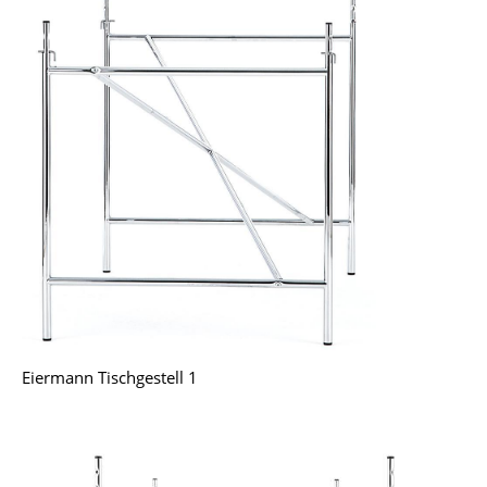
Spiegel
Figuren & Miniaturen
Vasen
Tabletts
Büroutensilien
Aufbewahrungsboxen
Decken
Kissen
Teppiche
Eiermann Tischgestell 1
Vorhänge
... alle Accessoires