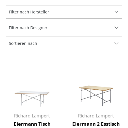
Hocker
Filter nach Hersteller
Bänke & Liegen
Filter nach Designer
Sitzsäcke
Gartenstühle
Sortieren nach
Kinderstühle
Schaukelstühle
Bürodrehstühle
Konferenzstühle
Bürosessel
Einzelteile
Richard Lampert
Richard Lampert
... alle Sitzmöbel
Eiermann Tisch
Eiermann 2 Esstisch