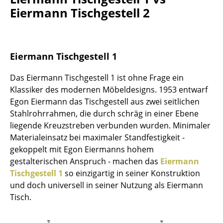
Akkuleuchten
Eiermann Tischgestell 2
... alle Leuchten
Betten
Eiermann Tischgestell 1
Doppelbetten
Das Eiermann Tischgestell 1 ist ohne Frage ein
Klassiker des modernen Möbeldesigns. 1953 entwarf
Einzelbetten
Egon Eiermann das Tischgestell aus zwei seitlichen
Stapelbetten
Stahlrohrrahmen, die durch schräg in einer Ebene
liegende Kreuzstreben verbunden wurden. Minimaler
Kinderbetten
Materialeinsatz bei maximaler Standfestigkeit -
gekoppelt mit Egon Eiermanns hohem
Nachttische & Bettzubehör
gestalterischen Anspruch - machen das
Eiermann
... alle Betten
Tischgestell 1
so einzigartig in seiner Konstruktion
und doch universell in seiner Nutzung als Eiermann
Accessoires
Tisch.
Uhren