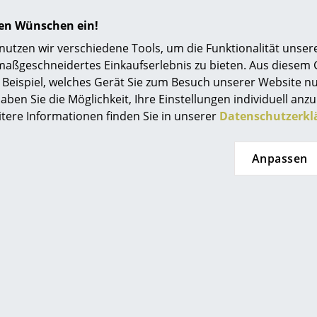
hren Wünschen ein!
tzen wir verschiedene Tools, um die Funktionalität unsere
Der dänische Hersteller geht mit Respekt an d
maßgeschneidertes Einkaufserlebnis zu bieten. Aus diesem
auf langlebige Materialien und soziale Verantw
Beispiel, welches Gerät Sie zum Besuch unserer Website nu
umweltfreundliche Produktion und ein gesund
aben Sie die Möglichkeit, Ihre Einstellungen individuell anzu
Blick auf zukünftige Generationen werden FSC ze
itere Informationen finden Sie in unserer
Datenschutzerkl
die beanspruchbar sind und aus nachvollzie
stammen. Seit 2021 verwendet Hay für zahlrei
Anpassen
Wasserbasis ohne umweltschädliche Substanz
24 Monate
Sitzauflage für About A Chair
About A Chair Kollektion