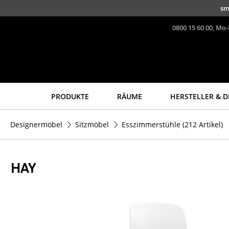
Direkt zum Inhalt
sm
0800 15 60 00, Mo-
PRODUKTE
RÄUME
HERSTELLER & D
Sitzmöbel
Tische
Designermöbel
Sitzmöbel
Esszimmerstühle
(212 Artikel)
Esszimmerstühle
Esstische
Sofas
Beistelltische
Sessel
Couchtische
Loungesessel
Schreibtische
Stühle
Sekretäre & PC-Tische
Freischwinger
Konferenztische
Barhocker
Stehtische &