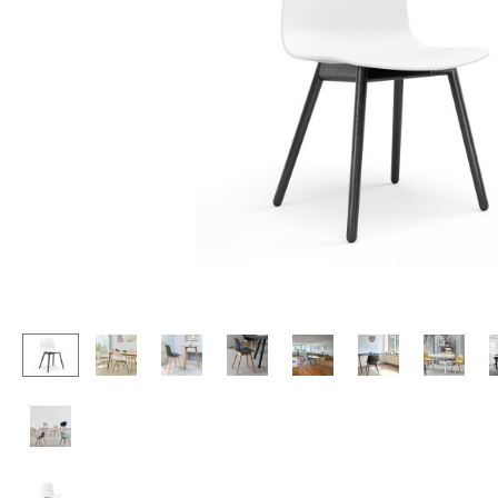
Stehpulte
Hocker
Kindertische
Bänke & Liegen
Gartentische
Sitzsäcke
Servierwagen
Gartenstühle
Einzelteile
Kinderstühle
... alle Tische
Schaukelstühle
Bürodrehstühle
Konferenzstühle
Bürosessel
Einzelteile
... alle Sitzmöbel