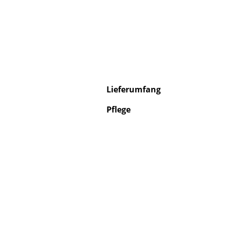
Service
Kontakt
Lieferumfang
Bezahlung
Versand
Pflege
FAQ
Rückgabe & Umtau
Unsere Vorteile auf
AGB
Datenschutz
Einen Suchbegriff