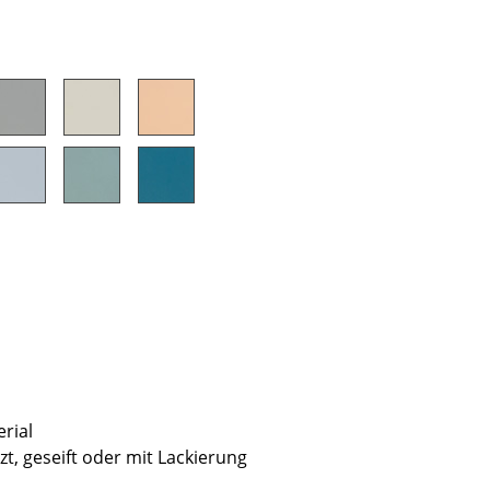
sign
erial
n
izt, geseift oder mit Lackierung
ien