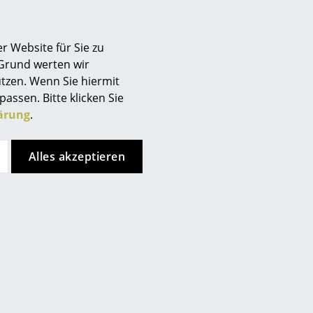
r Website für Sie zu
as Thema Nachhaltigkeit, setzt
 Grund werten wir
ortung, die eine
tzen. Wenn Sie hiermit
es Arbeitsumfeld wahren. Mit
passen. Bitte klicken Sie
rtifizierte Hölzer verarbeitet,
ärung
.
hbarem wie nachhaltigem Anbau
che Holzmöbel einen Lack auf
Alles akzeptieren
en.