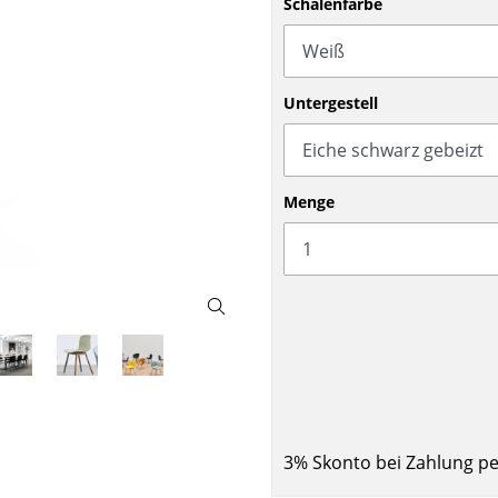
Schalenfarbe
Barmöbel
Outdoor-Leuchten
Garderoben
Akkuleuchten
Kleinaufbewahrung
... alle Leuchten
Untergestell
Einzelteile
... alle Aufbewahrungsmöbel
USM Haller Konfigurator
Menge
Zuhause
Wohnzimmer
Esszimmer
3% Skonto bei Zahlung p
Schlafzimmer