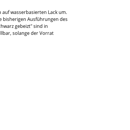
on auf wasserbasierten Lack um.
ie bisherigen Ausführungen des
chwarz gebeizt" sind in
lbar, solange der Vorrat
Unternehmen
Über uns
smow vor Ort
Jobs bei smow
Arbeiten bei smow
Newsletter
Presse
Impressum