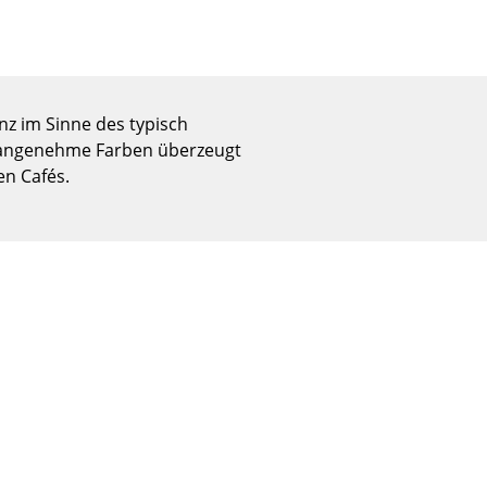
Empfang
Cafeteria
Branchenlösungen
Sicheres Arbeiten
nz im Sinne des typisch
d angenehme Farben überzeugt
n Cafés.
Das Original