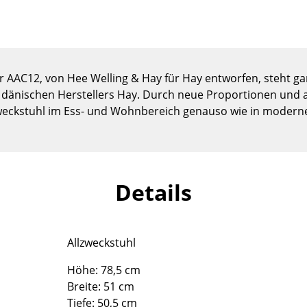
Kinderzimmer
Arbeitszimmer
Diele
Badezimmer
r AAC12, von Hee Welling & Hay für Hay entworfen, steht ga
Stauraum
 dänischen Herstellers Hay. Durch neue Proportionen un
Balkon & Garten
weckstuhl im Ess- und Wohnbereich genauso wie in moderne
Hersteller
Designer
Artemide
Alvar Aalto
Cassina
Arne Jacobsen
Details
Fritz Hansen
Charles & Ray Eames
HAY
Eero Saarinen
Knoll International
Egon Eiermann
Allzweckstuhl
Louis Poulsen
Eileen Gray
Höhe: 78,5 cm
Muuto
Jean Prouvé
Breite: 51 cm
Nils Holger Moormann
Le Corbusier
Tiefe: 50,5 cm