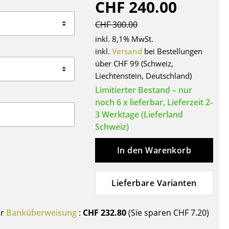
CHF 240.00
Decken
Kissen
CHF 300.00
Teppiche
inkl. 8,1% MwSt.
Vorhänge
inkl.
Versand
bei Bestellungen
über CHF 99 (Schweiz,
... alle Accessoires
Liechtenstein, Deutschland)
Limitierter Bestand – nur
noch 6 x lieferbar, Lieferzeit 2-
3 Werktage (Lieferland
Schweiz)
In den Warenkorb
Büro
Lieferbare Varianten
Arbeitsplatz
Management Büro
er
Banküberweisung
:
CHF 232.80
(Sie sparen
CHF 7.20
)
Konferenzraum