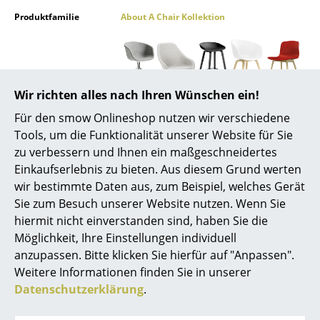
Produktfamilie
About A Chair Kollektion
Spiegel
Figuren & Miniaturen
Vasen
Wir richten alles nach Ihren Wünschen ein!
Tabletts
Produktdatenblatt
Bitte klicken Sie auf das Bild, um detaillierte
Für den smow Onlineshop nutzen wir verschiedene
Informationen zu erhalten (ca. 0,5 MB).
Büroutensilien
Tools, um die Funktionalität unserer Website für Sie
zu verbessern und Ihnen ein maßgeschneidertes
Aufbewahrungsboxen
Einkaufserlebnis zu bieten. Aus diesem Grund werten
wir bestimmte Daten aus, zum Beispiel, welches Gerät
Decken
Sie zum Besuch unserer Website nutzen. Wenn Sie
Kissen
hiermit nicht einverstanden sind, haben Sie die
Möglichkeit, Ihre Einstellungen individuell
Teppiche
anzupassen. Bitte klicken Sie hierfür auf "Anpassen".
Weitere Informationen finden Sie in unserer
Vorhänge
Datenschutzerklärung
.
... alle Accessoires