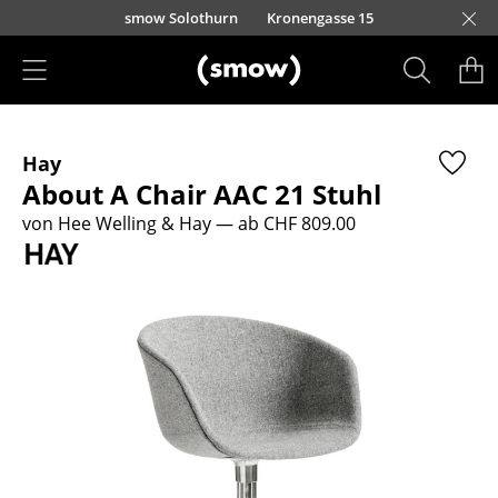
Direkt zum Inhalt
smow Solothurn
Kronengasse 15
Produkte
Hay
Sitzmöbel
About A Chair AAC 21 Stuhl
Esszimmerstühle
von Hee Welling & Hay
— ab CHF 809.00
Sofas
Sessel
Loungesessel
Stühle
Freischwinger
Barhocker