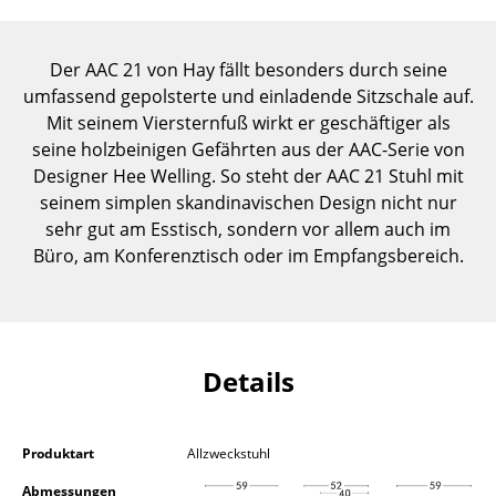
Einzelteile
... alle Tische
Der AAC 21 von Hay fällt besonders durch seine
umfassend gepolsterte und einladende Sitzschale auf.
Aufbewahren
Mit seinem Viersternfuß wirkt er geschäftiger als
seine holzbeinigen Gefährten aus der AAC-Serie von
Regale & Schränke
Designer Hee Welling. So steht der AAC 21 Stuhl mit
seinem simplen skandinavischen Design nicht nur
Bücherregale
sehr gut am Esstisch, sondern vor allem auch im
Wandregale
Büro, am Konferenztisch oder im Empfangsbereich.
Sideboards & Kommoden
TV Möbel
Details
Beistell- & Rollcontainer
Barmöbel
Produktart
Allzweckstuhl
Garderoben
Abmessungen