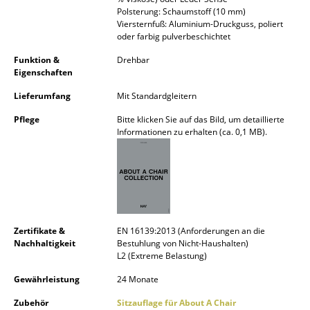
Akkuleuchten
Polsterung: Schaumstoff (10 mm)
Viersternfuß: Aluminium-Druckguss, poliert
oder farbig pulverbeschichtet
... alle Leuchten
Funktion &
Drehbar
Betten
Eigenschaften
Lieferumfang
Mit Standardgleitern
Doppelbetten
Pflege
Bitte klicken Sie auf das Bild, um detaillierte
Einzelbetten
Informationen zu erhalten (ca. 0,1 MB).
Stapelbetten
Kinderbetten
Nachttische & Bettzubehör
Zertifikate &
EN 16139:2013 (Anforderungen an die
... alle Betten
Nachhaltigkeit
Bestuhlung von Nicht-Haushalten)
L2 (Extreme Belastung)
Accessoires
Gewährleistung
24 Monate
Uhren
Zubehör
Sitzauflage für About A Chair