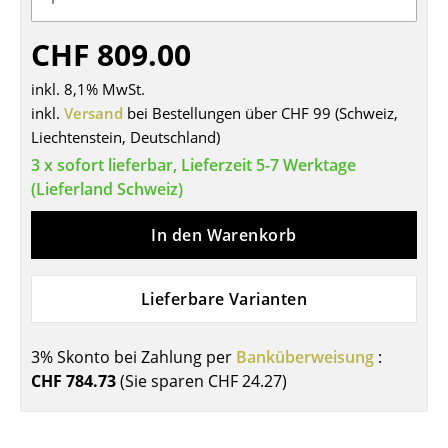
Tische
CHF 809.00
Esstische
inkl. 8,1% MwSt.
Beistelltische
inkl.
Versand
bei Bestellungen über CHF 99 (Schweiz,
Liechtenstein, Deutschland)
Couchtische
3 x sofort lieferbar, Lieferzeit 5-7 Werktage
Schreibtische
(Lieferland Schweiz)
Sekretäre & PC-Tische
In den Warenkorb
Konferenztische
Lieferbare Varianten
Stehtische & Stehpulte
Kindertische
3% Skonto bei Zahlung per
Banküberweisung
:
CHF 784.73
(Sie sparen
CHF 24.27
)
Gartentische
Servierwagen