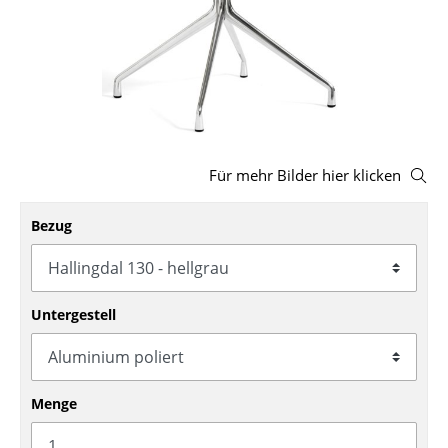
Hocker
Bänke & Liegen
Sitzsäcke
Gartenstühle
Für mehr Bilder hier klicken
Kinderstühle
Bezug
Schaukelstühle
Bürodrehstühle
Konferenzstühle
Untergestell
Bürosessel
Einzelteile
Menge
... alle Sitzmöbel