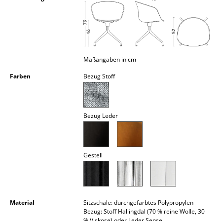
Kleinaufbewahrung
Einzelteile
... alle Aufbewahrungsmöbel
Maßangaben in cm
Licht
Farben
Bezug Stoff
Hängeleuchten & Deckenleuchten
Tischleuchten
Bezug Leder
Schreibtischleuchten
Stehleuchten & Leseleuchten
Gestell
Bodenleuchten
Wandleuchten
Material
Sitzschale: durchgefärbtes Polypropylen
Outdoor-Leuchten
Bezug: Stoff Hallingdal (70 % reine Wolle, 30
% Viskose) oder Leder Sense