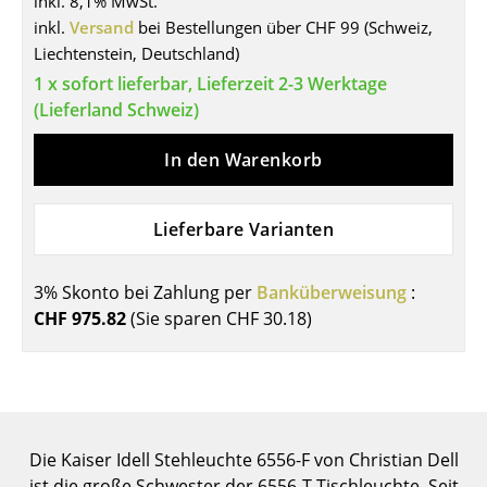
inkl. 8,1% MwSt.
inkl.
Versand
bei Bestellungen über CHF 99 (Schweiz,
Tische
Liechtenstein, Deutschland)
Esstische
1 x sofort lieferbar, Lieferzeit 2-3 Werktage
(Lieferland Schweiz)
Beistelltische
In den Warenkorb
Couchtische
Schreibtische
Lieferbare Varianten
Sekretäre & PC-Tische
Konferenztische
3% Skonto bei Zahlung per
Banküberweisung
:
CHF 975.82
(Sie sparen
CHF 30.18
)
Stehtische & Stehpulte
Kindertische
Gartentische
Die Kaiser Idell Stehleuchte 6556-F von Christian Dell
Servierwagen
ist die große Schwester der 6556-T Tischleuchte. Seit