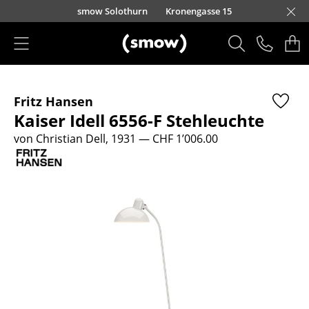
Direkt zum Inhalt
smow Solothurn
Kronengasse 15
Produkte
Fritz Hansen
Sitzmöbel
Kaiser Idell 6556-F Stehleuchte
Esszimmerstühle
von Christian Dell, 1931
— CHF 1’006.00
Sofas
Sessel
Loungesessel
Stühle
Freischwinger
Barhocker