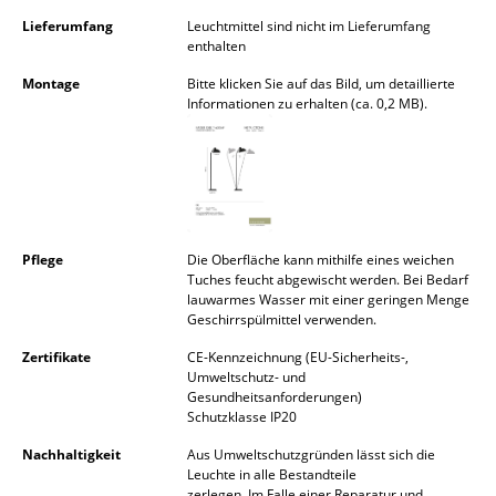
Akkuleuchten
Lieferumfang
Leuchtmittel sind nicht im Lieferumfang
enthalten
... alle Leuchten
Montage
Bitte klicken Sie auf das Bild, um detaillierte
Informationen zu erhalten (ca. 0,2 MB).
Betten
Doppelbetten
Einzelbetten
Stapelbetten
Pflege
Die Oberfläche kann mithilfe eines weichen
Tuches feucht abgewischt werden. Bei Bedarf
Kinderbetten
lauwarmes Wasser mit einer geringen Menge
Geschirrspülmittel verwenden.
Nachttische & Bettzubehör
Zertifikate
CE-Kennzeichnung (EU-Sicherheits-,
Umweltschutz- und
... alle Betten
Gesundheitsanforderungen)
Schutzklasse IP20
Accessoires
Nachhaltigkeit
Aus Umweltschutzgründen lässt sich die
Leuchte in alle Bestandteile
Uhren
zerlegen. Im Falle einer Reparatur und