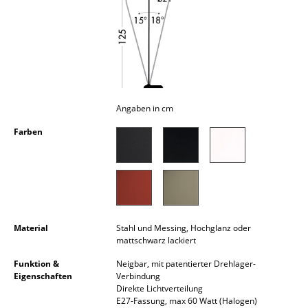
Kleinaufbewahrung
Einzelteile
... alle Aufbewahrungsmöbel
Licht
Angaben in cm
Hängeleuchten & Deckenleuchten
Farben
Tischleuchten
Schreibtischleuchten
Stehleuchten & Leseleuchten
Material
Stahl und Messing, Hochglanz oder
Bodenleuchten
mattschwarz lackiert
Funktion &
Neigbar, mit patentierter Drehlager-
Wandleuchten
Eigenschaften
Verbindung
Direkte Lichtverteilung
Outdoor-Leuchten
E27-Fassung, max 60 Watt (Halogen)