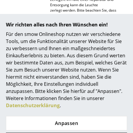
Entsorgung kann die Leuchte
Spiegel
zerlegt werden. Bitte beachten Sie, dass
Kupfer in Elektrokabel
Figuren & Miniaturen
ordnungsgemäß recycelt werden sollte.
Wir richten alles nach Ihren Wünschen ein!
Garantie
24 Monate
Vasen
Für den smow Onlineshop nutzen wir verschiedene
Tools, um die Funktionalität unserer Website für Sie
Produktfamilie
Kaiser Idell Leuchten
Tabletts
zu verbessern und Ihnen ein maßgeschneidertes
Büroutensilien
Einkaufserlebnis zu bieten. Aus diesem Grund werten
wir bestimmte Daten aus, zum Beispiel, welches Gerät
Aufbewahrungsboxen
Sie zum Besuch unserer Website nutzen. Wenn Sie
hiermit nicht einverstanden sind, haben Sie die
Decken
Möglichkeit, Ihre Einstellungen individuell
Kissen
anzupassen. Bitte klicken Sie hierfür auf "Anpassen".
Produktdatenblatt
Bitte klicken Sie auf das Bild, um detaillierte
Weitere Informationen finden Sie in unserer
Informationen zu erhalten (ca. 1,0 MB).
Teppiche
Datenschutzerklärung
.
Vorhänge
Anpassen
... alle Accessoires