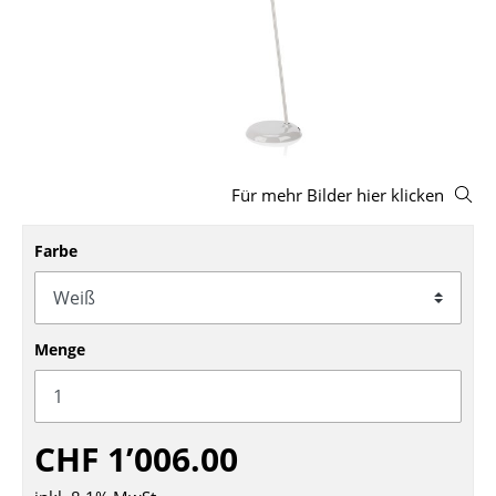
Hocker
Bänke & Liegen
Sitzsäcke
Gartenstühle
Für mehr Bilder hier klicken
Kinderstühle
Schaukelstühle
Farbe
Bürodrehstühle
Konferenzstühle
Menge
Bürosessel
Einzelteile
CHF 1’006.00
... alle Sitzmöbel