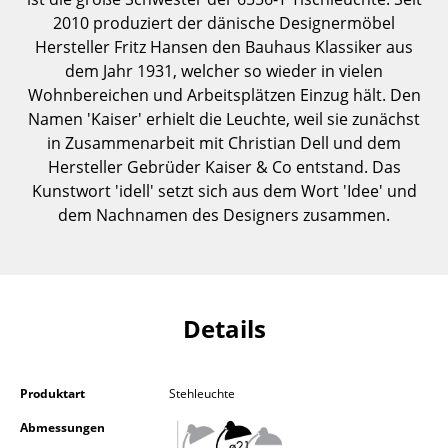
Einzelteile
2010 produziert der dänische Designermöbel
Hersteller Fritz Hansen den Bauhaus Klassiker aus
... alle Tische
dem Jahr 1931, welcher so wieder in vielen
Wohnbereichen und Arbeitsplätzen Einzug hält. Den
Aufbewahren
Namen 'Kaiser' erhielt die Leuchte, weil sie zunächst
in Zusammenarbeit mit Christian Dell und dem
Regale & Schränke
Hersteller Gebrüder Kaiser & Co entstand. Das
Bücherregale
Kunstwort 'idell' setzt sich aus dem Wort 'Idee' und
dem Nachnamen des Designers zusammen.
Wandregale
Sideboards & Kommoden
TV Möbel
Details
Beistell- & Rollcontainer
Barmöbel
Produktart
Stehleuchte
Garderoben
Abmessungen