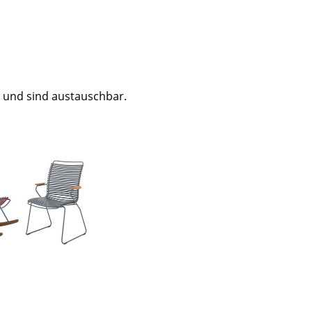
t und sind austauschbar.
sign
n
ien