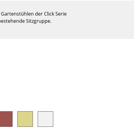
Empfang
Cafeteria
Gartenstühlen der Click Serie
Branchenlösungen
 bestehende Sitzgruppe.
Sicheres Arbeiten
Das Original