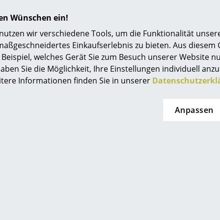
hren Wünschen ein!
tzen wir verschiedene Tools, um die Funktionalität unsere
maßgeschneidertes Einkaufserlebnis zu bieten. Aus diesem
Beispiel, welches Gerät Sie zum Besuch unserer Website nu
aben Sie die Möglichkeit, Ihre Einstellungen individuell anzu
itere Informationen finden Sie in unserer
Datenschutzerkl
Anpassen
Noch mehr Inspiration?
Hier ist ein interessantes YouTube-Video verli
gegen die Verwendung von YouTube auf unse
Wenn Sie das Video jetzt sehen möchten, klic
Einstellungen zu ändern.