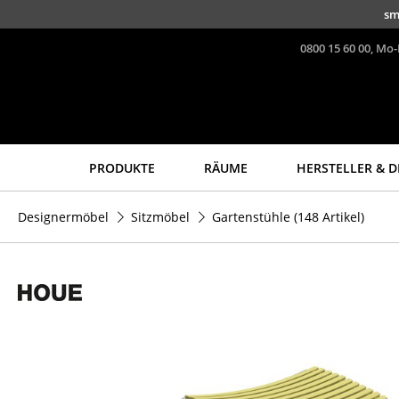
Direkt zum Inhalt
sm
0800 15 60 00, Mo-
PRODUKTE
RÄUME
HERSTELLER & D
Sitzmöbel
Tische
Designermöbel
Sitzmöbel
Gartenstühle
(148 Artikel)
Esszimmerstühle
Esstische
Sofas
Beistelltische
Sessel
Couchtische
Loungesessel
Schreibtische
Stühle
Sekretäre & PC-Tische
Freischwinger
Konferenztische
Barhocker
Stehtische &