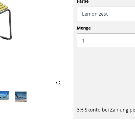
Farbe
Barmöbel
Outdoor-Leuchten
Garderoben
Akkuleuchten
Kleinaufbewahrung
... alle Leuchten
Menge
Einzelteile
... alle Aufbewahrungsmöbel
USM Haller Konfigurator
Zuhause
3% Skonto bei Zahlung p
Wohnzimmer
Esszimmer
Schlafzimmer