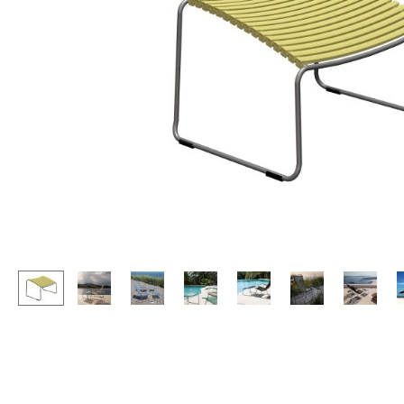
Stehpulte
Hocker
Kindertische
Bänke & Liegen
Gartentische
Sitzsäcke
Servierwagen
Gartenstühle
Einzelteile
Kinderstühle
... alle Tische
Schaukelstühle
Bürodrehstühle
Konferenzstühle
Bürosessel
Einzelteile
... alle Sitzmöbel