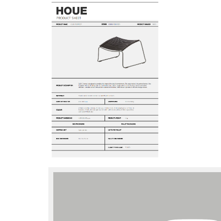
Farbwelten
Das Original
Geschenkideen
sch
 einen Blick
 eingeben