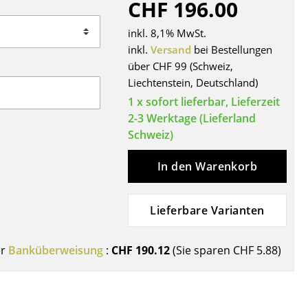
CHF 196.00
Decken
Kissen
inkl. 8,1% MwSt.
Teppiche
inkl.
Versand
bei Bestellungen
über CHF 99 (Schweiz,
Vorhänge
Liechtenstein, Deutschland)
... alle Accessoires
1 x sofort lieferbar, Lieferzeit
2-3 Werktage (Lieferland
Schweiz)
In den Warenkorb
Lieferbare Varianten
Büro
er
Banküberweisung
:
CHF 190.12
(Sie sparen
CHF 5.88
)
Arbeitsplatz
Management Büro
Konferenzraum