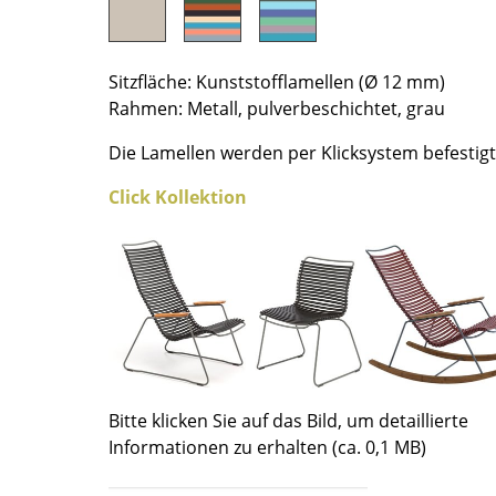
Richard Lampert
Ludwig Mies van der Rohe
Thonet
Marcel Breuer
USM Haller
Philippe Starck
Sitzfläche: Kunststofflamellen (Ø 12 mm)
Vitra
Verner Panton
Rahmen: Metall, pulverbeschichtet, grau
... alle Hersteller A-Z
... alle Designer A-Z
Die Lamellen werden per Klicksystem befestig
Neu bei smow
Click Kollektion
Inspiration
Special Editions
Designklassiker
Frauen im Design
Bauhaus Design
Midcentury Design
Skandinavisches De
Bitte klicken Sie auf das Bild, um detaillierte
Italienisches Design
Informationen zu erhalten (ca. 0,1 MB)
Nachhaltiges Desig
Natürliche Material