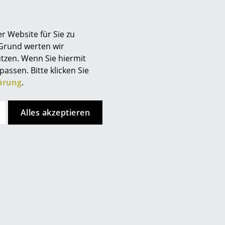
r Website für Sie zu
 Grund werten wir
tzen. Wenn Sie hiermit
passen. Bitte klicken Sie
ärung
.
Alles akzeptieren
nkt, allerdings haben Sie sich
ren Seiten entschieden.
ken Sie bitte
hier
um Ihre