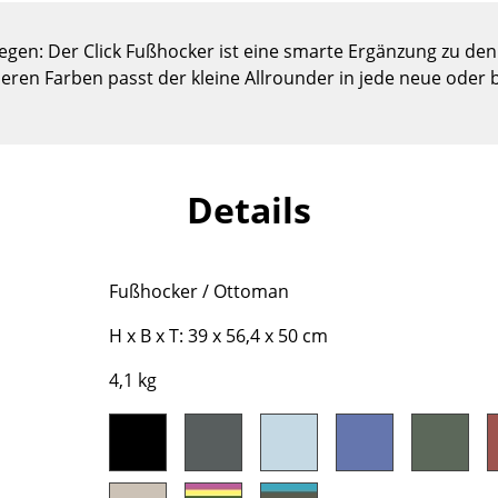
Kinderzimmer
Arbeitszimmer
gen: Der Click Fußhocker ist eine smarte Ergänzung zu den 
Diele
icheren Farben passt der kleine Allrounder in jede neue oder
Badezimmer
Stauraum
Balkon & Garten
Details
Hersteller
Designer
Artemide
Alvar Aalto
Fußhocker / Ottoman
Cassina
Arne Jacobsen
Fritz Hansen
Charles & Ray Eames
H x B x T: 39 x 56,4 x 50 cm
HAY
Eero Saarinen
4,1 kg
Knoll International
Egon Eiermann
Louis Poulsen
Eileen Gray
Muuto
Jean Prouvé
Nils Holger Moormann
Le Corbusier