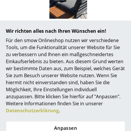
Akkuleuchten
... alle Leuchten
Wir richten alles nach Ihren Wünschen ein!
Betten
Für den smow Onlineshop nutzen wir verschiedene
Doppelbetten
Tools, um die Funktionalität unserer Website für Sie
Zubehör
zu verbessern und Ihnen ein maßgeschneidertes
Einzelbetten
Einkaufserlebnis zu bieten. Aus diesem Grund werten
Stapelbetten
wir bestimmte Daten aus, zum Beispiel, welches Gerät
Sie zum Besuch unserer Website nutzen. Wenn Sie
Kinderbetten
hiermit nicht einverstanden sind, haben Sie die
Möglichkeit, Ihre Einstellungen individuell
Nachttische & Bettzubehör
anzupassen. Bitte klicken Sie hierfür auf "Anpassen".
... alle Betten
Weitere Informationen finden Sie in unserer
Datenschutzerklärung
.
Accessoires
Houe
Uhren
Anpassen
Houe Pflegeöl