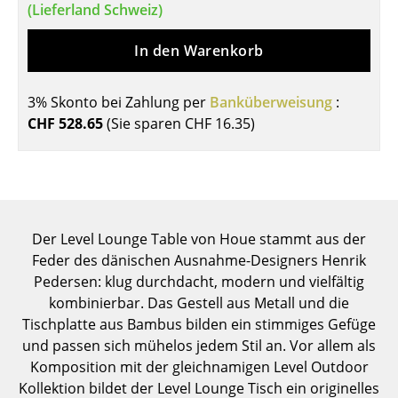
(Lieferland Schweiz)
Tische
In den Warenkorb
Esstische
Beistelltische
3% Skonto bei Zahlung per
Banküberweisung
:
CHF 528.65
(Sie sparen
CHF 16.35
)
Couchtische
Schreibtische
Sekretäre & PC-Tische
Konferenztische
Der Level Lounge Table von Houe stammt aus der
Feder des dänischen Ausnahme-Designers Henrik
Stehtische & Stehpulte
Pedersen: klug durchdacht, modern und vielfältig
kombinierbar. Das Gestell aus Metall und die
Kindertische
Tischplatte aus Bambus bilden ein stimmiges Gefüge
Gartentische
und passen sich mühelos jedem Stil an. Vor allem als
Komposition mit der gleichnamigen Level Outdoor
Servierwagen
Kollektion bildet der Level Lounge Tisch ein originelles