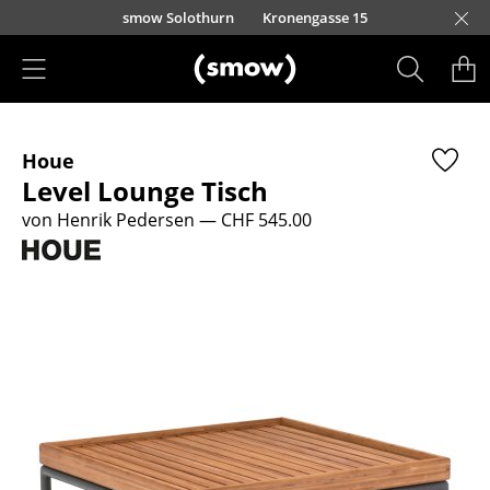
Direkt zum Inhalt
smow Solothurn
Kronengasse 15
Produkte
Houe
Sitzmöbel
Level Lounge Tisch
Esszimmerstühle
von Henrik Pedersen
— CHF 545.00
Sofas
Sessel
Loungesessel
Stühle
Freischwinger
Barhocker