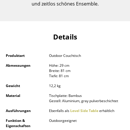
und zeitlos schönes Ensemble.
Einzelteile
... alle Tische
Aufbewahren
Details
Regale & Schränke
Bücherregale
Produktart
Outdoor Couchtisch
Wandregale
Abmessungen
Höhe: 29 cm
Breite: 81 cm
Tiefe: 81 cm
Sideboards & Kommoden
Gewicht
12,2 kg
TV Möbel
Material
Tischplatte: Bambus
Beistell- & Rollcontainer
Gestell: Aluminium, gray pulverbeschichtet
Ausführungen
Ebenfalls als
Level Side Table
erhältlich
Barmöbel
Funktion &
Outdoorgeeignet
Garderoben
Eigenschaften