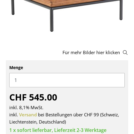
Hocker
Bänke & Liegen
Sitzsäcke
Gartenstühle
Für mehr Bilder hier klicken
Kinderstühle
Menge
Schaukelstühle
Bürodrehstühle
Konferenzstühle
CHF 545.00
Bürosessel
inkl. 8,1% MwSt.
inkl.
Versand
bei Bestellungen über CHF 99 (Schweiz,
Einzelteile
Liechtenstein, Deutschland)
... alle Sitzmöbel
1 x sofort lieferbar, Lieferzeit 2-3 Werktage