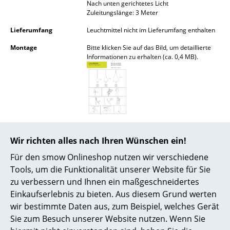
Nach unten gerichtetes Licht
Akkuleuchten
Zuleitungslänge: 3 Meter
... alle Leuchten
Lieferumfang
Leuchtmittel nicht im Lieferumfang enthalten
Montage
Bitte klicken Sie auf das Bild, um detaillierte
Betten
Informationen zu erhalten (ca. 0,4 MB).
Doppelbetten
Einzelbetten
Stapelbetten
Pflege
Bitte verwenden Sie zur Reinigung eine Seife
Kinderbetten
und viel und vor allem sehr sauberes Wasser,
Wir richten alles nach Ihren Wünschen ein!
um Kratzer zu vermeiden. Um den Glanz Ihrer
Für den smow Onlineshop nutzen wir verschiedene
Leuchte wieder herzustellen empfiehlt es sich,
Nachttische & Bettzubehör
die Leuchte mit einem trockenen Tuch zu
Tools, um die Funktionalität unserer Website für Sie
polieren.
... alle Betten
zu verbessern und Ihnen ein maßgeschneidertes
Zertifikate &
Schutzart IP20
Einkaufserlebnis zu bieten. Aus diesem Grund werten
Nachhaltigkeit
Schutzklasse II
Accessoires
wir bestimmte Daten aus, zum Beispiel, welches Gerät
Sie zum Besuch unserer Website nutzen. Wenn Sie
Gewährleistung
24 Monate
Uhren