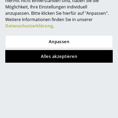
hiermit nicht einverstanden sind, haben Sie die
Möglichkeit, Ihre Einstellungen individuell
Spiegel
anzupassen. Bitte klicken Sie hierfür auf "Anpassen".
Figuren & Miniaturen
Weitere Informationen finden Sie in unserer
Beliebte Varianten
Datenschutzerklärung
.
Vasen
Tabletts
Anpassen
Büroutensilien
Alles akzeptieren
Aufbewahrungsboxen
Decken
Kissen
Fritz Hansen
Teppiche
Calabash
Vorhänge
Pendelleuchte, P1 (Ø
15,8 cm), Gold
... alle Accessoires
CHF 351.00