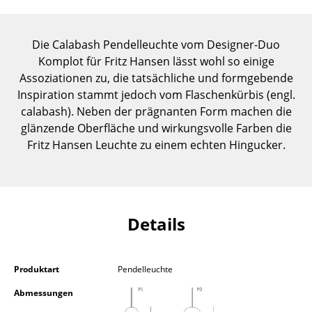
Einzelteile
... alle Tische
Die Calabash Pendelleuchte vom Designer-Duo
Komplot für Fritz Hansen lässt wohl so einige
Aufbewahren
Assoziationen zu, die tatsächliche und formgebende
Inspiration stammt jedoch vom Flaschenkürbis (engl.
Regale & Schränke
calabash). Neben der prägnanten Form machen die
glänzende Oberfläche und wirkungsvolle Farben die
Bücherregale
Fritz Hansen Leuchte zu einem echten Hingucker.
Wandregale
Sideboards & Kommoden
TV Möbel
Details
Beistell- & Rollcontainer
Barmöbel
Produktart
Pendelleuchte
Abmessungen
Garderoben