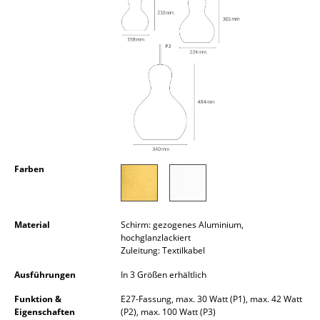
Kleinaufbewahrung
Einzelteile
... alle Aufbewahrungsmöbel
Licht
Hängeleuchten & Deckenleuchten
Tischleuchten
Farben
Schreibtischleuchten
Stehleuchten & Leseleuchten
Material
Schirm: gezogenes Aluminium,
hochglanzlackiert
Bodenleuchten
Zuleitung: Textilkabel
Ausführungen
In 3 Größen erhältlich
Wandleuchten
Funktion &
E27-Fassung, max. 30 Watt (P1), max. 42 Watt
Outdoor-Leuchten
Eigenschaften
(P2), max. 100 Watt (P3)