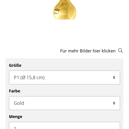
Hocker
Bänke & Liegen
Sitzsäcke
Gartenstühle
Für mehr Bilder hier klicken
Kinderstühle
Schaukelstühle
Größe
Bürodrehstühle
Konferenzstühle
Farbe
Bürosessel
Einzelteile
Menge
... alle Sitzmöbel