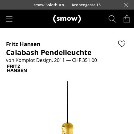
Direkt zum Inhalt
smow Solothurn
Kronengasse 15
Produkte
Fritz Hansen
Sitzmöbel
Calabash Pendelleuchte
Esszimmerstühle
von Komplot Design, 2011
— CHF 351.00
Sofas
Sessel
Loungesessel
Stühle
Freischwinger
Barhocker