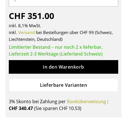
Tische
CHF 351.00
Esstische
inkl. 8,1% MwSt.
Beistelltische
inkl.
Versand
bei Bestellungen über CHF 99 (Schweiz,
Liechtenstein, Deutschland)
Couchtische
Limitierter Bestand – nur noch 2 x lieferbar,
Schreibtische
Lieferzeit 2-3 Werktage (Lieferland Schweiz)
Sekretäre & PC-Tische
In den Warenkorb
Konferenztische
Lieferbare Varianten
Stehtische & Stehpulte
Kindertische
3% Skonto bei Zahlung per
Banküberweisung
:
CHF 340.47
(Sie sparen
CHF 10.53
)
Gartentische
Servierwagen