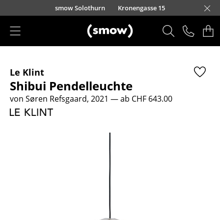
Direkt zum Inhalt
smow Solothurn
Kronengasse 15
Produkte
Le Klint
Sitzmöbel
Shibui Pendelleuchte
Esszimmerstühle
von Søren Refsgaard, 2021
— ab CHF 643.00
Sofas
Sessel
Loungesessel
Stühle
Freischwinger
Barhocker