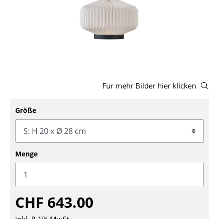
Hocker
Bänke & Liegen
Sitzsäcke
Gartenstühle
Für mehr Bilder hier klicken
Kinderstühle
Größe
Schaukelstühle
Bürodrehstühle
Konferenzstühle
Menge
Bürosessel
Einzelteile
CHF 643.00
... alle Sitzmöbel