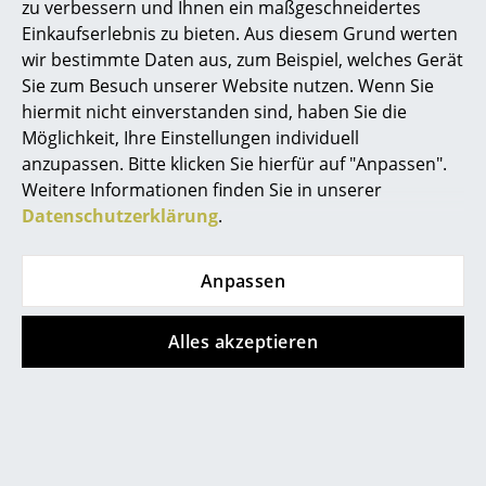
Shibui Wandleuchte
zu verbessern und Ihnen ein maßgeschneidertes
Spiegel
Einkaufserlebnis zu bieten. Aus diesem Grund werten
Produktdatenblatt
Bitte klicken Sie auf das Bild, um detaillierte
wir bestimmte Daten aus, zum Beispiel, welches Gerät
Informationen zu erhalten (ca. 0,4 MB).
Figuren & Miniaturen
Sie zum Besuch unserer Website nutzen. Wenn Sie
hiermit nicht einverstanden sind, haben Sie die
Vasen
Möglichkeit, Ihre Einstellungen individuell
Tabletts
anzupassen. Bitte klicken Sie hierfür auf "Anpassen".
Weitere Informationen finden Sie in unserer
Büroutensilien
Datenschutzerklärung
.
Aufbewahrungsboxen
Anpassen
Decken
Kissen
Alles akzeptieren
Teppiche
Beliebte Varianten
Vorhänge
... alle Accessoires