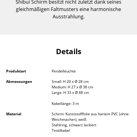
Shibui Schirm besitzt nicht zuletzt dank seines
Einzelteile
gleichmäßigen Faltmusters eine harmonische
Ausstrahlung.
... alle Tische
Aufbewahren
Regale & Schränke
Details
Bücherregale
Wandregale
Produktart
Pendelleuchte
Sideboards & Kommoden
Abmessungen
Small: H 20 x Ø 28 cm
Medium: H 27 x Ø 38 cm
Large: H 33 x Ø 48 cm
TV Möbel
Kabellänge: 3 m
Beistell- & Rollcontainer
Material
Schirm: Kunststofffolie aus hartem PVC (ohne
Barmöbel
Weichmacher), weiß
Stahlring, schwarz lackiert
Garderoben
Textilkabel