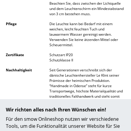
Beachten Sie, dass zwischen der Lichtquelle
Akkuleuchten
und dem Leuchtenschirm ein Mindestabstand
von 3 cm bestehen muss.
... alle Leuchten
Pflege
Die Leuchte kann bei Bedarf mit einem
weichen, leicht feuchten Tuch und
Betten
lauwarmem Wasser gereinigt werden.
Verwenden Sie keine ätzenden Mittel oder
Doppelbetten
Scheuermittel.
Einzelbetten
Zertifikate
Schutzart IP20
Schutzklasse II
Stapelbetten
Nachhaltigkeit
Seit Generationen verschreibt sich der
dänische Leuchtenhersteller Le Klint seiner
Kinderbetten
Prämisse der heimischen Produktion.
“Handmade in Odense” steht für kurze
Nachttische & Bettzubehör
Transportwege, höchste Materialqualität und
traditionelles Falthandwerk und steht somit
... alle Betten
ganz mühelos für überzeugende
Nachhaltigkeit.
Wir richten alles nach Ihren Wünschen ein!
Accessoires
Gewährleistung
24 Monate
Für den smow Onlineshop nutzen wir verschiedene
Tools, um die Funktionalität unserer Website für Sie
Uhren
Produktfamilie
Shibui Stehleuchte