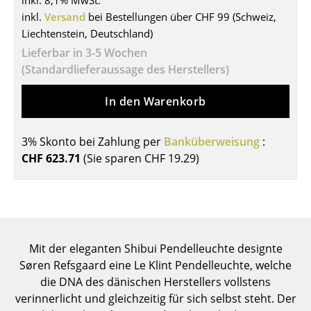
inkl. 8,1% MwSt.
inkl.
Versand
bei Bestellungen über CHF 99 (Schweiz,
Tische
Liechtenstein, Deutschland)
Esstische
Lieferbar in 3-5 Wochen
(Standardlieferaussage des Herstellers)
Beistelltische
In den Warenkorb
Couchtische
Schreibtische
3% Skonto bei Zahlung per
Banküberweisung
:
Sekretäre & PC-Tische
CHF 623.71
(Sie sparen
CHF 19.29
)
Konferenztische
Stehtische & Stehpulte
Kindertische
Mit der eleganten Shibui Pendelleuchte designte
Søren Refsgaard eine Le Klint Pendelleuchte, welche
Gartentische
die DNA des dänischen Herstellers vollstens
Servierwagen
verinnerlicht und gleichzeitig für sich selbst steht. Der