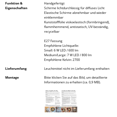
Funktion &
Handgefertigt
Kleinaufbewahrung
Eigenschaften
Schirme lichtdurchlässig für diffuses Licht
Elastische Schirme abnehmbar und wieder
Einzelteile
einklemmbar
Kunststofffolie viskoelastisch (formbringend),
... alle Aufbewahrungsmöbel
flammhemmend, antistatisch, UV-beständig,
recycelbar
Licht
E27 Fassung
Empfohlene Lichtquelle:
Hängeleuchten & Deckenleuchten
Small: 6 W LED / 600 lm
Medium/Large: 7 W LED / 800 lm
Tischleuchten
Empfohlene Kelvin: 2700
Lieferumfang
Leuchtmittel nicht im Lieferumfang enthalten
Schreibtischleuchten
Montage
Bitte klicken Sie auf das Bild, um detaillierte
Stehleuchten & Leseleuchten
Informationen zu erhalten (ca. 0,9 MB).
Bodenleuchten
Wandleuchten
Outdoor-Leuchten