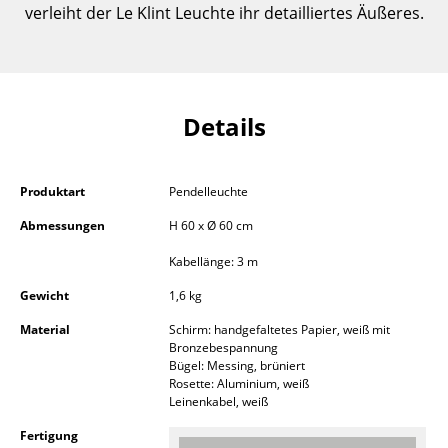
verleiht der Le Klint Leuchte ihr detailliertes Äußeres.
Einzelteile
... alle Tische
Aufbewahren
Details
Regale & Schränke
Bücherregale
Produktart
Pendelleuchte
Wandregale
Abmessungen
H 60 x Ø 60 cm
Kabellänge: 3 m
Sideboards & Kommoden
Gewicht
1,6 kg
TV Möbel
Material
Schirm: handgefaltetes Papier, weiß mit
Beistell- & Rollcontainer
Bronzebespannung
Bügel: Messing, brüniert
Rosette: Aluminium, weiß
Barmöbel
Leinenkabel, weiß
Garderoben
Fertigung