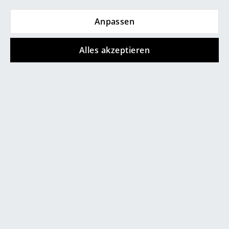
traditionelles Falthandwerk und steht somit
Räume
ganz mühelos für überzeugende
Anpassen
Nachhaltigkeit.
Zuhause
Gewährleistung
24 Monate
Alles akzeptieren
Wohnzimmer
Produktdatenblatt
Bitte klicken Sie auf das Bild, um detaillierte
Informationen zu erhalten (ca. 2,0 MB).
Esszimmer
Schlafzimmer
Kinderzimmer
Arbeitszimmer
Diele
Badezimmer
Stauraum
Balkon & Garten