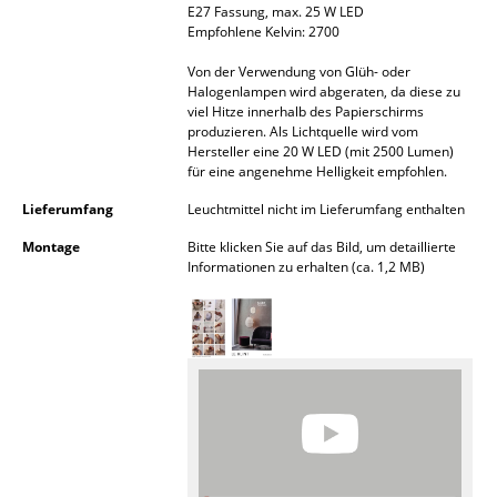
E27 Fassung, max. 25 W LED
Akkuleuchten
Empfohlene Kelvin: 2700
... alle Leuchten
Von der Verwendung von Glüh- oder
Halogenlampen wird abgeraten, da diese zu
viel Hitze innerhalb des Papierschirms
Betten
produzieren. Als Lichtquelle wird vom
Hersteller eine 20 W LED (mit 2500 Lumen)
Doppelbetten
für eine angenehme Helligkeit empfohlen.
Einzelbetten
Lieferumfang
Leuchtmittel nicht im Lieferumfang enthalten
Montage
Bitte klicken Sie auf das Bild, um detaillierte
Stapelbetten
Informationen zu erhalten (ca. 1,2 MB)
Kinderbetten
Nachttische & Bettzubehör
... alle Betten
Accessoires
Uhren