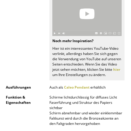
Kleinaufbewahrung
Einzelteile
... alle Aufbewahrungsmöbel
Noch mehr Inspiration?
Licht
Hier ist ein interessantes YouTube-Video
verlinkt, allerdings haben Sie sich gegen
Hängeleuchten & Deckenleuchten
die Verwendung von YouTube auf unseren
Seiten entschieden. Wenn Sie das Video
Tischleuchten
jetzt sehen möchten, klicken Sie bitte
hier
um Ihre Einstellungen zu ändern.
Schreibtischleuchten
Ausführungen
Auch als
Caleo Pendant
erhältlich
Stehleuchten & Leseleuchten
Funktion &
Schirme lichtdurchlässig für diffuses Licht
Bodenleuchten
Eigenschaften
Faserführung und Struktur des Papiers
sichtbar
Wandleuchten
Schirm abnehmbar und wieder einklemmbar
Faltkunst wird durch die Bronzeakzente an
den Faltgraden hervorgehoben
Outdoor-Leuchten