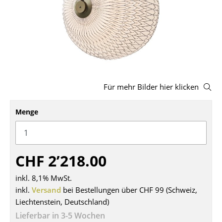
Hocker
Bänke & Liegen
Sitzsäcke
Gartenstühle
Für mehr Bilder hier klicken
Kinderstühle
Menge
Schaukelstühle
Bürodrehstühle
Konferenzstühle
CHF 2’218.00
Bürosessel
inkl. 8,1% MwSt.
inkl.
Versand
bei Bestellungen über CHF 99 (Schweiz,
Einzelteile
Liechtenstein, Deutschland)
... alle Sitzmöbel
Lieferbar in 3-5 Wochen