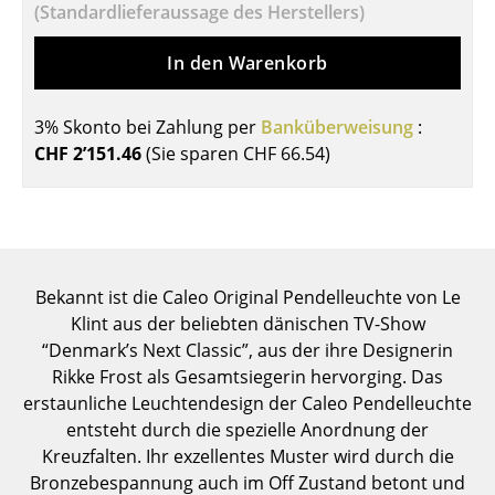
(Standardlieferaussage des Herstellers)
Tische
In den Warenkorb
Esstische
Beistelltische
3% Skonto bei Zahlung per
Banküberweisung
:
CHF 2’151.46
(Sie sparen
CHF 66.54
)
Couchtische
Schreibtische
Sekretäre & PC-Tische
Konferenztische
Bekannt ist die Caleo Original Pendelleuchte von Le
Klint aus der beliebten dänischen TV-Show
Stehtische & Stehpulte
“Denmark’s Next Classic”, aus der ihre Designerin
Rikke Frost als Gesamtsiegerin hervorging. Das
Kindertische
erstaunliche Leuchtendesign der Caleo Pendelleuchte
Gartentische
entsteht durch die spezielle Anordnung der
Kreuzfalten. Ihr exzellentes Muster wird durch die
Servierwagen
Bronzebespannung auch im Off Zustand betont und