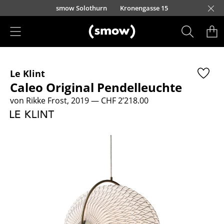
Direkt zum Inhalt
smow Solothurn
Kronengasse 15
Produkte
Le Klint
Sitzmöbel
Caleo Original Pendelleuchte
Esszimmerstühle
von Rikke Frost, 2019
— CHF 2’218.00
Sofas
Sessel
Loungesessel
Stühle
Freischwinger
Barhocker