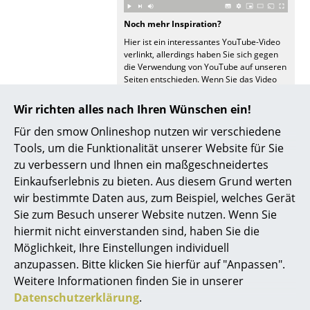
Spiegel
Noch mehr Inspiration?
Hier ist ein interessantes YouTube-Video
Figuren & Miniaturen
verlinkt, allerdings haben Sie sich gegen
die Verwendung von YouTube auf unseren
Vasen
Seiten entschieden. Wenn Sie das Video
jetzt sehen möchten, klicken Sie bitte
hier
Tabletts
um Ihre Einstellungen zu ändern.
Wir richten alles nach Ihren Wünschen ein!
Büroutensilien
Für den smow Onlineshop nutzen wir verschiedene
Tools, um die Funktionalität unserer Website für Sie
Aufbewahrungsboxen
Pflege
Die Leuchte kann mit einem Staubwedel
zu verbessern und Ihnen ein maßgeschneidertes
abgestaubt werden. Sie darf keinen Öl- und
Einkaufserlebnis zu bieten. Aus diesem Grund werten
Decken
Fettdämpfen ausgesetzt werden, da sie
wir bestimmte Daten aus, zum Beispiel, welches Gerät
dadurch verschmutzen kann.
Kissen
Sie zum Besuch unserer Website nutzen. Wenn Sie
Zertifikate
Schutzart IP20
hiermit nicht einverstanden sind, haben Sie die
Schutzklasse II
Teppiche
Möglichkeit, Ihre Einstellungen individuell
Nachhaltigkeit
Seit Generationen verschreibt sich der
anzupassen. Bitte klicken Sie hierfür auf "Anpassen".
Vorhänge
dänische Leuchtenhersteller Le Klint seiner
Weitere Informationen finden Sie in unserer
Prämisse der heimischen Produktion.
... alle Accessoires
“Handmade in Odense”, steht für kurze
Datenschutzerklärung
.
Transportwege, höchste Materialqualität und