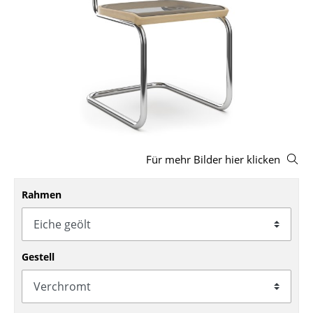
Hocker
Bänke & Liegen
Sitzsäcke
Gartenstühle
Kinderstühle
Schaukelstühle
Für mehr Bilder hier klicken
Bürodrehstühle
Rahmen
Konferenzstühle
Bürosessel
Gestell
Einzelteile
... alle Sitzmöbel