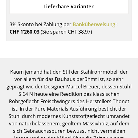
Einzelteile
Lieferbare Varianten
... alle Tische
3% Skonto bei Zahlung per
Banküberweisung
:
CHF 1’260.03
(Sie sparen
CHF 38.97
)
Aufbewahren
Regale & Schränke
Bücherregale
Wandregale
Kaum jemand hat den Stil der Stahlrohrmöbel, der
vor allem für das Bauhaus berühmt ist, so sehr
Sideboards & Kommoden
geprägt wie der Designer Marcel Breuer, dessen Stuhl
S 64 N heute eine Reedition des klassischen
TV Möbel
Rohrgeflecht-Freischwingers des Herstellers Thonet
Beistell- & Rollcontainer
ist. In der Pure Materials Ausführung besticht der
Stuhl durch modernes Kunststoffgeflecht umrandet
Barmöbel
von naturbelassenem, geöltem Massivholz, auf dem
sich Gebrauchsspuren bewusst nicht vermeiden
Garderoben