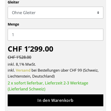
Gleiter
Tische
Esstische
Menge
Beistelltische
Couchtische
CHF 1’299.00
Schreibtische
Sekretäre & PC-Tische
CHF 1’528.00
inkl. 8,1% MwSt.
Konferenztische
inkl.
Versand
bei Bestellungen über CHF 99 (Schweiz,
Stehtische & Stehpulte
Liechtenstein, Deutschland)
2 x sofort lieferbar, Lieferzeit 2-3 Werktage
Kindertische
(Lieferland Schweiz)
Gartentische
In den Warenkorb
Servierwagen