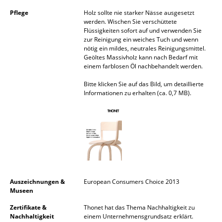
Pflege
Holz sollte nie starker Nässe ausgesetzt
Räume
werden. Wischen Sie verschüttete
Flüssigkeiten sofort auf und verwenden Sie
Zuhause
zur Reinigung ein weiches Tuch und wenn
nötig ein mildes, neutrales Reinigungsmittel.
Wohnzimmer
Geöltes Massivholz kann nach Bedarf mit
einem farblosen Öl nachbehandelt werden.
Esszimmer
Bitte klicken Sie auf das Bild, um detaillierte
Informationen zu erhalten (ca. 0,7 MB).
Schlafzimmer
Kinderzimmer
Arbeitszimmer
Diele
Badezimmer
Auszeichnungen &
European Consumers Choice 2013
Museen
Stauraum
Zertifikate &
Thonet hat das Thema Nachhaltigkeit zu
Balkon & Garten
Nachhaltigkeit
einem Unternehmensgrundsatz erklärt.