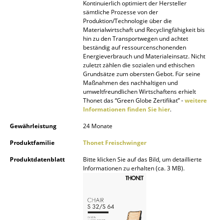
Kontinuierlich optimiert der Hersteller
sämtliche Prozesse von der
Büro
Produktion/Technologie über die
Materialwirtschaft und Recyclingfähigkeit bis
Arbeitsplatz
hin zu den Transportwegen und achtet
beständig auf ressourcenschonenden
Management Büro
Energieverbrauch und Materialeinsatz. Nicht
zuletzt zählen die sozialen und ethischen
Grundsätze zum obersten Gebot. Für seine
Konferenzraum
Maßnahmen des nachhaltigen und
umweltfreundlichen Wirtschaftens erhielt
Empfang
Thonet das “Green Globe Zertifikat” -
weitere
Informationen finden Sie hier
.
Cafeteria
Gewährleistung
24 Monate
Branchenlösungen
Produktfamilie
Thonet Freischwinger
Sicheres Arbeiten
Produktdatenblatt
Bitte klicken Sie auf das Bild, um detaillierte
Informationen zu erhalten (ca. 3 MB).
Hersteller & Designer
Hersteller