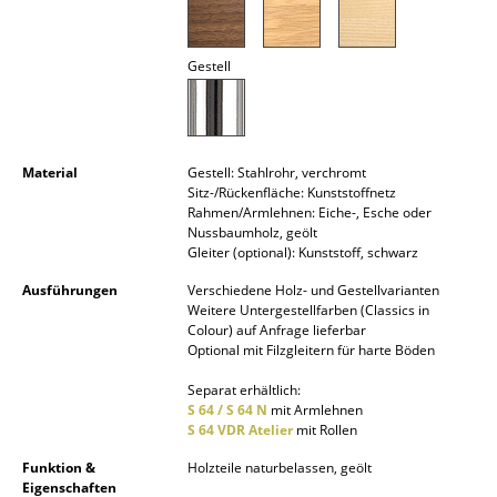
Spiegel
Gestell
Figuren & Miniaturen
Vasen
Tabletts
Material
Gestell: Stahlrohr, verchromt
Sitz-/Rückenfläche: Kunststoffnetz
Büroutensilien
Rahmen/Armlehnen: Eiche-, Esche oder
Nussbaumholz, geölt
Aufbewahrungsboxen
Gleiter (optional): Kunststoff, schwarz
Ausführungen
Verschiedene Holz- und Gestellvarianten
Decken
Weitere Untergestellfarben (Classics in
Colour) auf Anfrage lieferbar
Kissen
Optional mit Filzgleitern für harte Böden
Teppiche
Separat erhältlich:
S 64 / S 64 N
mit Armlehnen
Vorhänge
S 64 VDR Atelier
mit Rollen
Funktion &
Holzteile naturbelassen, geölt
... alle Accessoires
Eigenschaften