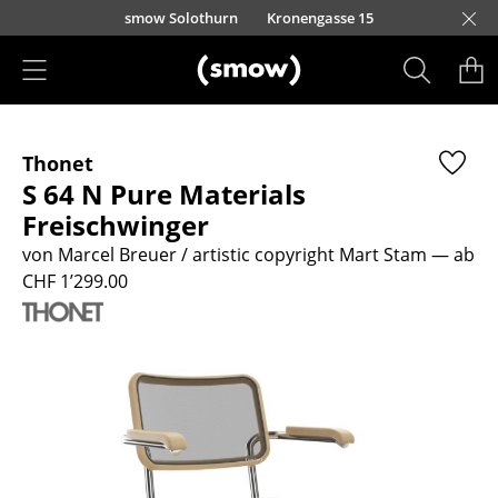
Direkt zum Inhalt
smow Solothurn
Kronengasse 15
Produkte
Thonet
Sitzmöbel
S 64 N Pure Materials
Esszimmerstühle
Freischwinger
von Marcel Breuer / artistic copyright Mart Stam
— ab
Sofas
CHF 1’299.00
Sessel
Loungesessel
Stühle
Freischwinger
Barhocker