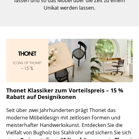
lassen und so das Möbel über die Zeit zu einem
Kleinaufbewahrung
Unikat werden lassen.
Einzelteile
... alle Aufbewahrungsmöbel
Licht
Hängeleuchten & Deckenleuchten
Tischleuchten
Schreibtischleuchten
Thonet Klassiker zum Vorteilspreis – 15 %
Stehleuchten & Leseleuchten
Rabatt auf Designikonen
Bodenleuchten
Seit über zwei Jahrhunderten prägt Thonet das
moderne Möbeldesign mit zeitlosen Formen und
Wandleuchten
meisterhafter Handwerkskunst. Entdecken Sie die
Outdoor-Leuchten
Vielfalt von Bugholz bis Stahlrohr und sichern Sie sich