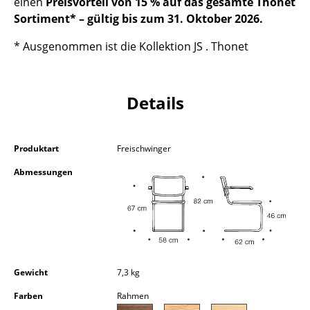
einen
Preisvorteil von 15 % auf das gesamte Thonet
Akkuleuchten
Sortiment* – gültig bis zum 31. Oktober 2026.
... alle Leuchten
* Ausgenommen ist die Kollektion JS . Thonet
Betten
Details
Doppelbetten
Einzelbetten
Produktart
Freischwinger
Stapelbetten
Abmessungen
Kinderbetten
Nachttische & Bettzubehör
... alle Betten
Accessoires
Gewicht
7,3 kg
Farben
Rahmen
Uhren