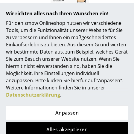
Artemide
Cassina
Wir richten alles nach Ihren Wünschen ein!
Für den smow Onlineshop nutzen wir verschiedene
Fritz Hansen
Tools, um die Funktionalität unserer Website für Sie
Produktpräsentation
HAY
zu verbessern und Ihnen ein maßgeschneidertes
Einkaufserlebnis zu bieten. Aus diesem Grund werten
Knoll International
wir bestimmte Daten aus, zum Beispiel, welches Gerät
Sie zum Besuch unserer Website nutzen. Wenn Sie
Louis Poulsen
hiermit nicht einverstanden sind, haben Sie die
Muuto
Möglichkeit, Ihre Einstellungen individuell
Noch mehr Inspiration?
anzupassen. Bitte klicken Sie hierfür auf "Anpassen".
Nils Holger Moormann
Hier ist ein interessantes YouTube-Video
Weitere Informationen finden Sie in unserer
verlinkt, allerdings haben Sie sich gegen
Datenschutzerklärung
.
Richard Lampert
die Verwendung von YouTube auf unseren
Seiten entschieden. Wenn Sie das Video
jetzt sehen möchten, klicken Sie bitte
hier
Thonet
Anpassen
um Ihre Einstellungen zu ändern.
USM Haller
Alles akzeptieren
Vitra