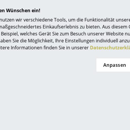
hren Wünschen ein!
Pebble
tzen wir verschiedene Tools, um die Funktionalität unsere
maßgeschneidertes Einkaufserlebnis zu bieten. Aus diesem
Beispiel, welches Gerät Sie zum Besuch unserer Website nu
aben Sie die Möglichkeit, Ihre Einstellungen individuell anzu
Leather
itere Informationen finden Sie in unserer
Datenschutzerkl
Anpassen
Viele weitere In- und Outdoor Stoffe verfügbar.
unseren
Stores
beraten!
Bezug:
Stoff Cord Velours (80 % Polyester, 20 
Polyester), Stoff Loop Loop (28 % Polyester, 24
Baumwolle), Stoff Doodle (100 % Polyester), St
oder Leder (100 % europäisches Nubukleder)
Füllung:
600 bzw. 1000 Liter aufbereitete, ze
Flocken