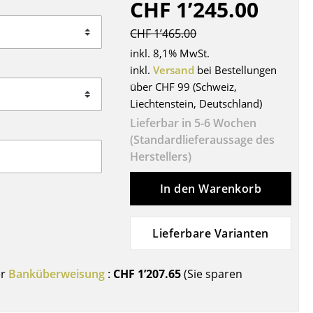
CHF 1’245.00
Decken
Kissen
CHF 1’465.00
Teppiche
inkl. 8,1% MwSt.
Vorhänge
inkl.
Versand
bei Bestellungen
über CHF 99 (Schweiz,
... alle Accessoires
Liechtenstein, Deutschland)
Lieferbar in 5-6 Wochen
(Standardlieferaussage des
Herstellers)
In den Warenkorb
Lieferbare Varianten
Büro
Arbeitsplatz
er
Banküberweisung
:
CHF 1’207.65
(Sie sparen
Management Büro
Konferenzraum