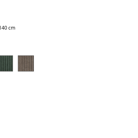
140 cm
Unternehmen
Über uns
smow vor Ort
Jobs bei smow
Arbeiten bei smow
Newsletter
Presse
Impressum