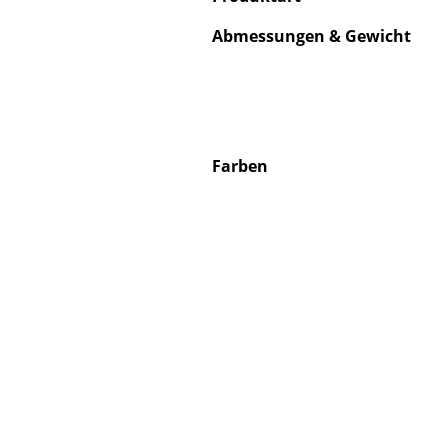
Abmessungen & Gewicht
Service
Kontakt
Farben
Bezahlung
Versand
FAQ
Rückgabe & Umtau
Unsere Vorteile auf
AGB
Datenschutz
Einen Suchbegriff