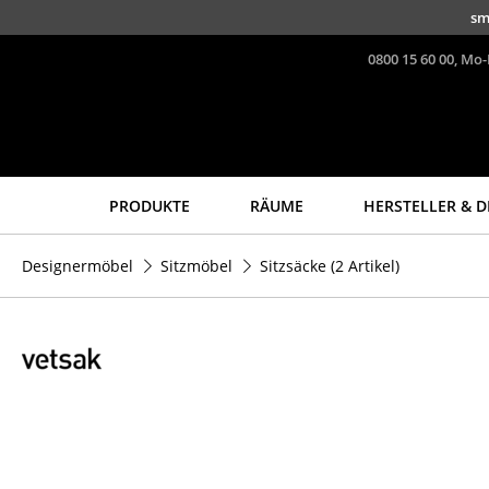
Direkt zum Inhalt
sm
0800 15 60 00, Mo-
PRODUKTE
RÄUME
HERSTELLER & D
Sitzmöbel
Tische
Designermöbel
Sitzmöbel
Sitzsäcke
(2 Artikel)
Esszimmerstühle
Esstische
Sofas
Beistelltische
Sessel
Couchtische
Loungesessel
Schreibtische
Stühle
Sekretäre & PC-Tische
Freischwinger
Konferenztische
Barhocker
Stehtische &