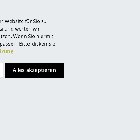
r Website für Sie zu
 Grund werten wir
tzen. Wenn Sie hiermit
passen. Bitte klicken Sie
ärung
.
Alles akzeptieren
 Lassen Sie sich gern in
% Nylon), Stoff Suave (100 %
 % Wolle, 23 % recycelte
off Pebble (100 % Polyester)
rkleinerte Memory-Schaum-