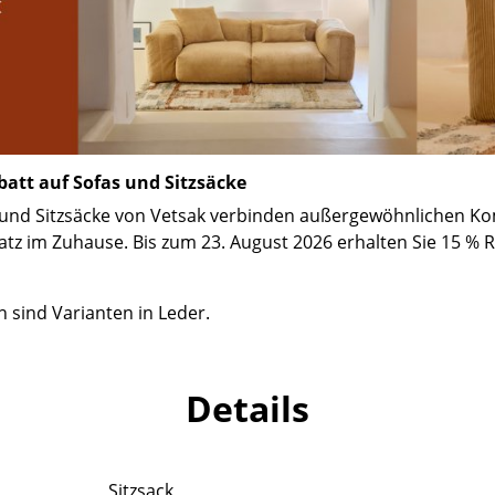
Richard Lampert
Ludwig Mies van der Rohe
Thonet
Marcel Breuer
USM Haller
Philippe Starck
Vitra
Verner Panton
... alle Hersteller A-Z
... alle Designer A-Z
att auf Sofas und Sitzsäcke
Neu bei smow
Inspiration
s und Sitzsäcke von Vetsak verbinden außergewöhnlichen Ko
atz im Zuhause. Bis zum 23. August 2026 erhalten Sie 15 % 
Special Editions
Designklassiker
Frauen im Design
sind Varianten in Leder.
Bauhaus Design
Midcentury Design
Details
Skandinavisches De
Italienisches Design
Nachhaltiges Desig
Sitzsack
Natürliche Material