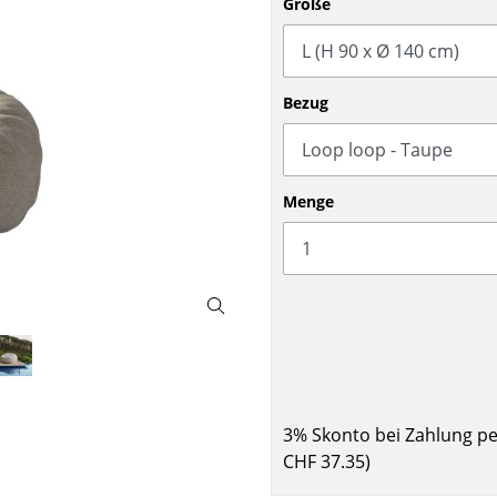
Größe
Barmöbel
Outdoor-Leuchten
Garderoben
Akkuleuchten
Kleinaufbewahrung
... alle Leuchten
Bezug
Einzelteile
... alle Aufbewahrungsmöbel
USM Haller Konfigurator
Menge
Zuhause
Wohnzimmer
3% Skonto bei Zahlung p
Esszimmer
CHF 37.35
)
Schlafzimmer