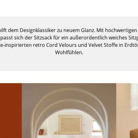
Kinderzimmer
Arbeitszimmer
Diele
Badezimmer
hilft dem Designklassiker zu neuem Glanz. Mit hochwertigen
sst sich der Sitzsack für ein außerordentlich weiches Sitzg
Stauraum
ge-inspirierten retro Cord Velours und Velvet Stoffe in Erd
Balkon & Garten
Wohlfühlen.
Hersteller
Designer
Artemide
Alvar Aalto
Cassina
Arne Jacobsen
Fritz Hansen
Charles & Ray Eames
HAY
Eero Saarinen
Knoll International
Egon Eiermann
Louis Poulsen
Eileen Gray
Muuto
Jean Prouvé
Nils Holger Moormann
Le Corbusier