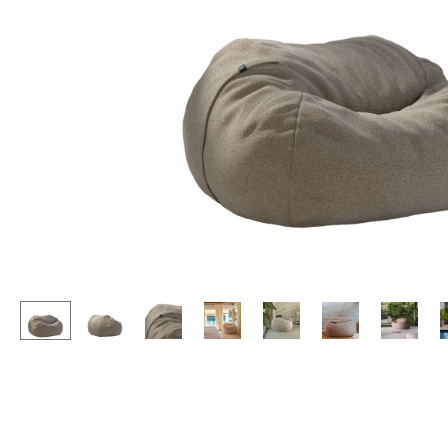
Stehpulte
Hocker
Kindertische
Bänke & Liegen
Gartentische
Sitzsäcke
Servierwagen
Gartenstühle
Einzelteile
Kinderstühle
... alle Tische
Schaukelstühle
Bürodrehstühle
Konferenzstühle
Bürosessel
Einzelteile
... alle Sitzmöbel