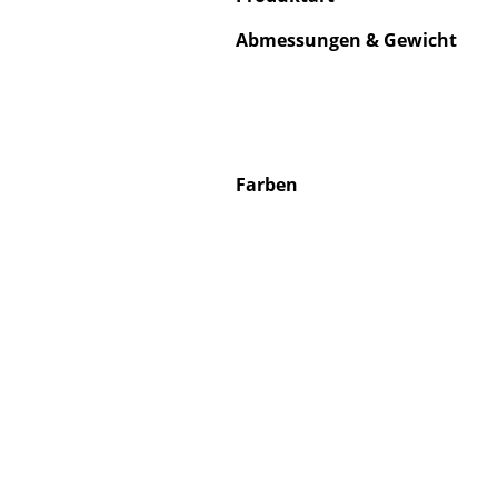
Abmessungen & Gewicht
Service
Kontakt
Farben
Bezahlung
Versand
FAQ
Rückgabe & Umtau
Unsere Vorteile auf
AGB
Datenschutz
Einen Suchbegriff