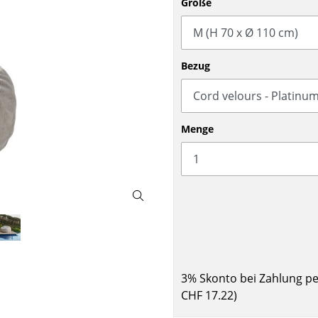
Größe
Barmöbel
Outdoor-Leuchten
Garderoben
Akkuleuchten
Kleinaufbewahrung
... alle Leuchten
Bezug
Einzelteile
... alle Aufbewahrungsmöbel
USM Haller Konfigurator
Menge
Zuhause
Wohnzimmer
3% Skonto bei Zahlung p
Esszimmer
CHF 17.22
)
Schlafzimmer