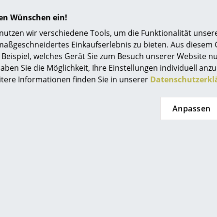
hren Wünschen ein!
Pebble
tzen wir verschiedene Tools, um die Funktionalität unsere
maßgeschneidertes Einkaufserlebnis zu bieten. Aus diesem
Beispiel, welches Gerät Sie zum Besuch unserer Website nu
aben Sie die Möglichkeit, Ihre Einstellungen individuell anzu
Leather
itere Informationen finden Sie in unserer
Datenschutzerkl
Anpassen
Viele weitere In- und Outdoor Stoffe verfügbar.
unseren
Stores
beraten!
Bezug:
Stoff Cord Velours (80 % Polyester, 20 
Polyester), Stoff Loop Loop (28 % Polyester, 24
Baumwolle), Stoff Doodle (100 % Polyester), St
oder Leder (100 % europäisches Nubukleder)
Füllung:
600 bzw. 1000 Liter aufbereitete, ze
Flocken