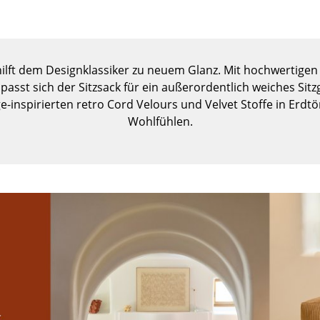
Kinderzimmer
Arbeitszimmer
Diele
Badezimmer
hilft dem Designklassiker zu neuem Glanz. Mit hochwertigen
sst sich der Sitzsack für ein außerordentlich weiches Sitzg
Stauraum
ge-inspirierten retro Cord Velours und Velvet Stoffe in Erd
Balkon & Garten
Wohlfühlen.
Hersteller
Designer
Artemide
Alvar Aalto
Cassina
Arne Jacobsen
Fritz Hansen
Charles & Ray Eames
HAY
Eero Saarinen
Knoll International
Egon Eiermann
Louis Poulsen
Eileen Gray
Muuto
Jean Prouvé
Nils Holger Moormann
Le Corbusier