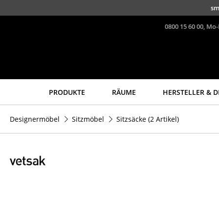
Direkt zum Inhalt
sm
0800 15 60 00, Mo-
PRODUKTE
RÄUME
HERSTELLER & D
Sitzmöbel
Tische
Designermöbel
Sitzmöbel
Sitzsäcke
(2 Artikel)
Esszimmerstühle
Esstische
Sofas
Beistelltische
Sessel
Couchtische
Loungesessel
Schreibtische
Stühle
Sekretäre & PC-Tische
Freischwinger
Konferenztische
Barhocker
Stehtische &