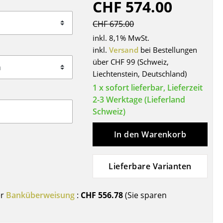
CHF 574.00
Decken
Kissen
CHF 675.00
Teppiche
inkl. 8,1% MwSt.
Vorhänge
inkl.
Versand
bei Bestellungen
über CHF 99 (Schweiz,
... alle Accessoires
Liechtenstein, Deutschland)
1 x sofort lieferbar, Lieferzeit
2-3 Werktage (Lieferland
Schweiz)
In den Warenkorb
Lieferbare Varianten
Büro
Arbeitsplatz
er
Banküberweisung
:
CHF 556.78
(Sie sparen
Management Büro
Konferenzraum