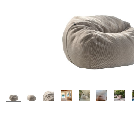
Stehpulte
Hocker
Kindertische
Bänke & Liegen
Gartentische
Sitzsäcke
Servierwagen
Gartenstühle
Einzelteile
Kinderstühle
... alle Tische
Schaukelstühle
Bürodrehstühle
Konferenzstühle
Bürosessel
Einzelteile
... alle Sitzmöbel