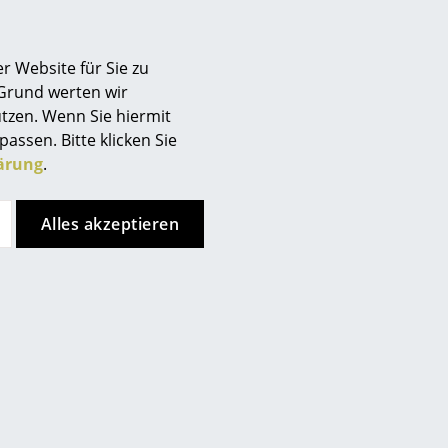
r Website für Sie zu
 Grund werten wir
tzen. Wenn Sie hiermit
passen. Bitte klicken Sie
ärung
.
Alles akzeptieren
 Lassen Sie sich gern in
% Nylon), Stoff Suave (100 %
 % Wolle, 23 % recycelte
off Pebble (100 % Polyester)
rkleinerte Memory-Schaum-