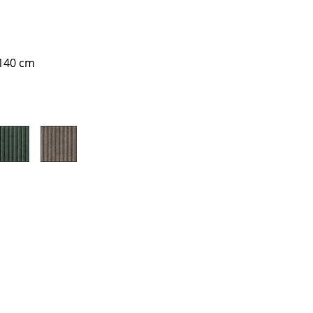
140 cm
Unternehmen
Über uns
smow vor Ort
Jobs bei smow
Arbeiten bei smow
Newsletter
Presse
Impressum