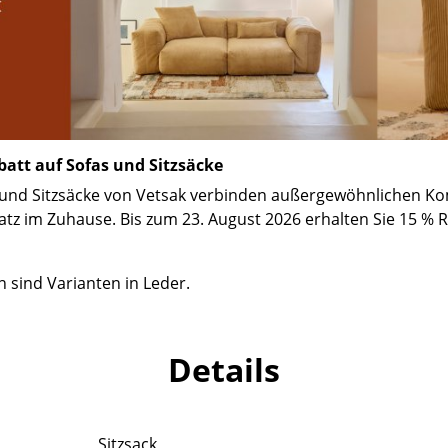
Richard Lampert
Ludwig Mies van der Rohe
Thonet
Marcel Breuer
USM Haller
Philippe Starck
Vitra
Verner Panton
... alle Hersteller A-Z
... alle Designer A-Z
att auf Sofas und Sitzsäcke
Neu bei smow
Inspiration
s und Sitzsäcke von Vetsak verbinden außergewöhnlichen Ko
atz im Zuhause. Bis zum 23. August 2026 erhalten Sie 15 % 
Special Editions
Designklassiker
Frauen im Design
sind Varianten in Leder.
Bauhaus Design
Midcentury Design
Details
Skandinavisches De
Italienisches Design
Nachhaltiges Desig
Sitzsack
Natürliche Material