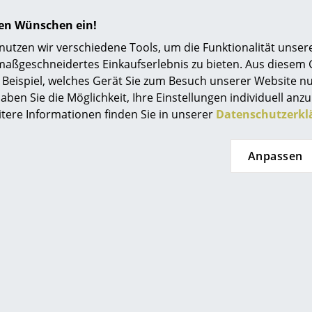
hren Wünschen ein!
Bezug: Stoff Brusvik (92 % Schurwolle, 8 % Po
tzen wir verschiedene Tools, um die Funktionalität unsere
(100 % recyceltes Polyester)
maßgeschneidertes Einkaufserlebnis zu bieten. Aus diesem
Polsterung: Kaltschaumfüllung
Beispiel, welches Gerät Sie zum Besuch unserer Website nu
Konstruktion: Schichtholz
aben Sie die Möglichkeit, Ihre Einstellungen individuell anzu
Gestell/Füße: Stahl, pulverbeschichtet
itere Informationen finden Sie in unserer
Datenschutzerkl
Zur Pflege genügt es regelmäßig Staub und Fl
Frische Flecken können durch sofortiges Auf
Anpassen
Schwammtuch meist schnell entfernt werden.
Bei schwierigen Flecken empfiehlt sich eine pr
24 Monate
Daybe Schlafsofa
Bitte klicken Sie auf das Bild, um detaillierte
Informationen zu erhalten (ca. 0,2 MB).