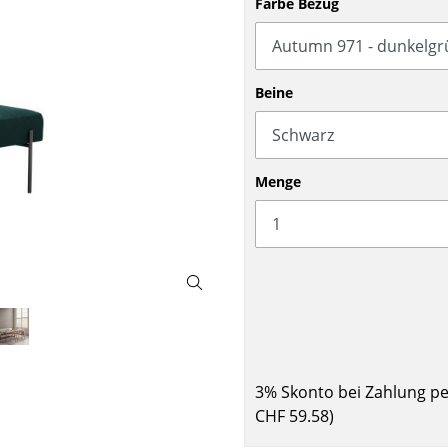
Farbe Bezug
Barmöbel
Outdoor-Leuchten
Garderoben
Akkuleuchten
Kleinaufbewahrung
... alle Leuchten
Beine
Einzelteile
... alle Aufbewahrungsmöbel
USM Haller Konfigurator
Menge
Zuhause
Wohnzimmer
3% Skonto bei Zahlung p
Esszimmer
CHF 59.58
)
Schlafzimmer