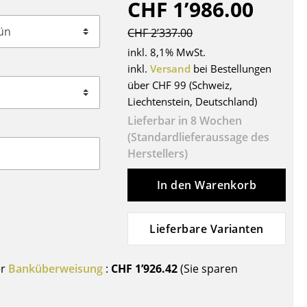
CHF 1’986.00
Decken
Kissen
CHF 2’337.00
Teppiche
inkl. 8,1% MwSt.
Vorhänge
inkl.
Versand
bei Bestellungen
über CHF 99 (Schweiz,
... alle Accessoires
Liechtenstein, Deutschland)
Lieferbar in 8 Wochen
(Standardlieferaussage des
Herstellers)
In den Warenkorb
Lieferbare Varianten
Büro
Arbeitsplatz
er
Banküberweisung
:
CHF 1’926.42
(Sie sparen
Management Büro
Konferenzraum