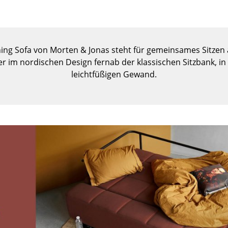
Kinderzimmer
Arbeitszimmer
Diele
Badezimmer
ng Sofa von Morten & Jonas steht für gemeinsames Sitzen am
r im nordischen Design fernab der klassischen Sitzbank, i
Stauraum
leichtfüßigen Gewand.
Balkon & Garten
Hersteller
Designer
Artemide
Alvar Aalto
Cassina
Arne Jacobsen
Fritz Hansen
Charles & Ray Eames
HAY
Eero Saarinen
Knoll International
Egon Eiermann
Louis Poulsen
Eileen Gray
Muuto
Jean Prouvé
Nils Holger Moormann
Le Corbusier