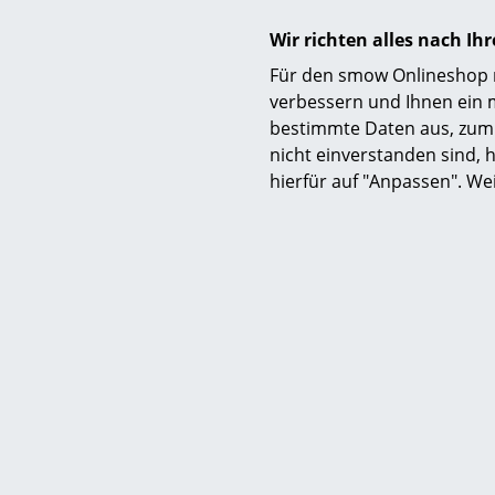
Wir richten alles nach I
Material
Für den smow Onlineshop nu
verbessern und Ihnen ein 
bestimmte Daten aus, zum 
nicht einverstanden sind, h
hierfür auf "Anpassen". We
Pflege
Gewährleistung
Produktfamilie
Produktdatenblatt