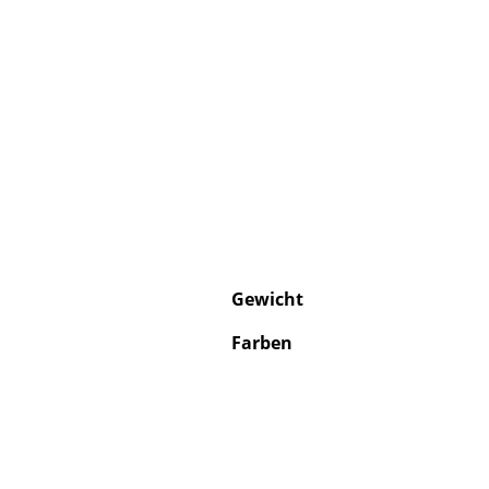
Service
Kontakt
Bezahlung
Versand
FAQ
Gewicht
Rückgabe & Umtau
Unsere Vorteile auf
Farben
AGB
Datenschutz
Einen Suchbegriff