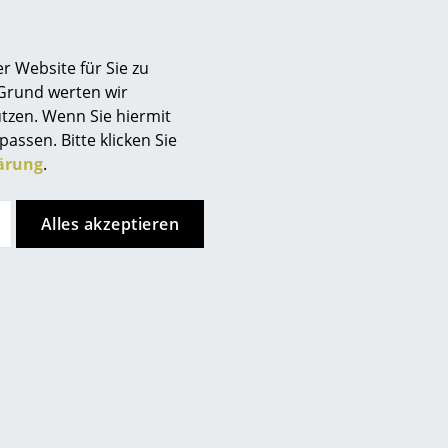
lyamid) oder oder Stoff Autumn
r Website für Sie zu
 Grund werten wir
tzen. Wenn Sie hiermit
passen. Bitte klicken Sie
ärung
.
usen abzusaugen.
nehmen mit einem
Alles akzeptieren
ofessionelle Reinigung.