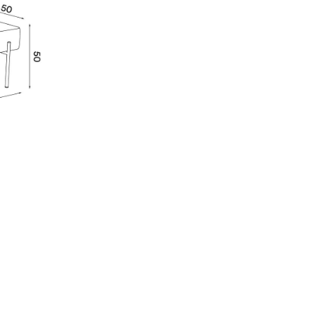
Unternehmen
Über uns
smow vor Ort
Jobs bei smow
Arbeiten bei smow
Newsletter
Presse
Impressum