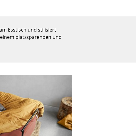
Empfang
Cafeteria
Branchenlösungen
Sicheres Arbeiten
 Esstisch und stilisiert
n einem platzsparenden und
Das Original