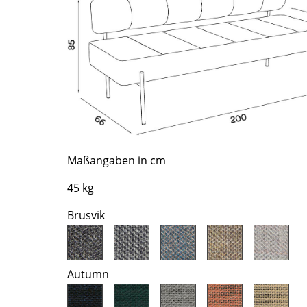
Farbwelten
Das Original
Geschenkideen
Maßangaben in cm
45 kg
sch
 einen Blick
Brusvik
Autumn
 eingeben