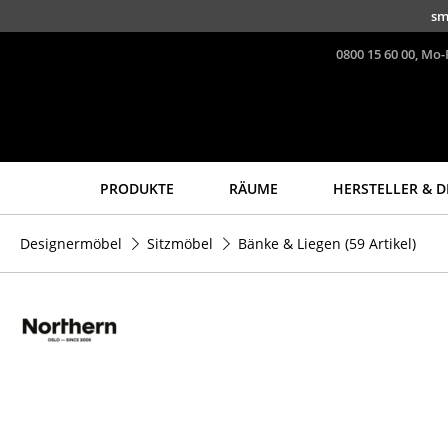
Direkt zum Inhalt
sm
0800 15 60 00, Mo-
PRODUKTE
RÄUME
HERSTELLER & D
Sitzmöbel
Tische
Designermöbel
Sitzmöbel
Bänke & Liegen
(59 Artikel)
Esszimmerstühle
Esstische
Sofas
Beistelltische
Sessel
Couchtische
Loungesessel
Schreibtische
Stühle
Sekretäre & PC-Tische
Freischwinger
Konferenztische
Barhocker
Stehtische &