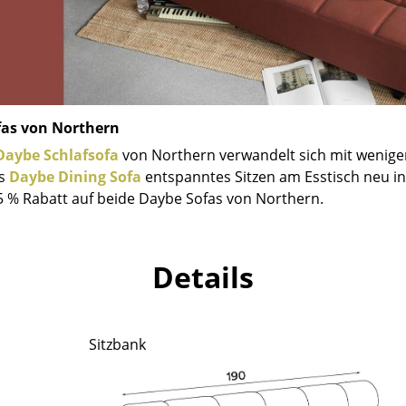
Richard Lampert
Ludwig Mies van der Rohe
Thonet
Marcel Breuer
USM Haller
Philippe Starck
Vitra
Verner Panton
... alle Hersteller A-Z
... alle Designer A-Z
fas von Northern
Neu bei smow
Daybe Schlafsofa
von Northern verwandelt sich mit wenigen
Inspiration
as
Daybe Dining Sofa
entspanntes Sitzen am Esstisch neu int
5 % Rabatt auf beide Daybe Sofas von Northern.
Special Editions
Designklassiker
Frauen im Design
Details
Bauhaus Design
Midcentury Design
Skandinavisches De
Sitzbank
Italienisches Design
Nachhaltiges Desig
Natürliche Material