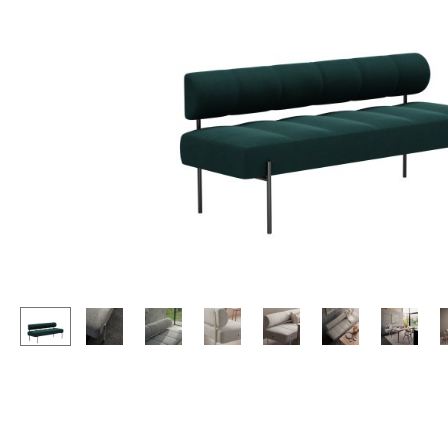
Stehpulte
Hocker
Kindertische
Bänke & Liegen
Gartentische
Sitzsäcke
Servierwagen
Gartenstühle
Einzelteile
Kinderstühle
... alle Tische
Schaukelstühle
Bürodrehstühle
Konferenzstühle
Bürosessel
Einzelteile
... alle Sitzmöbel