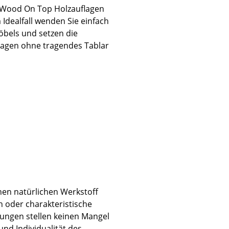
l Wood On Top Holzauflagen
 Idealfall wenden Sie einfach
bels und setzen die
lagen ohne tragendes Tablar
sign
inen natürlichen Werkstoff
n oder charakteristische
n
ungen stellen keinen Mangel
ien
und Individualität des