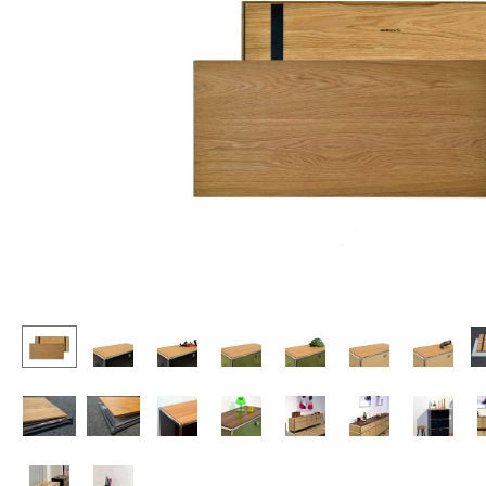
Stehpulte
Hocker
Kindertische
Bänke & Liegen
Gartentische
Sitzsäcke
Servierwagen
Gartenstühle
Einzelteile
Kinderstühle
... alle Tische
Schaukelstühle
Bürodrehstühle
Konferenzstühle
Bürosessel
Einzelteile
... alle Sitzmöbel