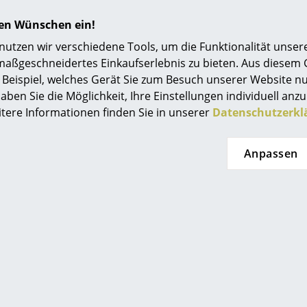
1 x Holzauflage
hren Wünschen ein!
Um die Holzauflage zu montieren, muss das o
tzen wir verschiedene Tools, um die Funktionalität unsere
Möbels umgedreht werden. Zwei Magnetstreife
maßgeschneidertes Einkaufserlebnis zu bieten. Aus diesem
Auflage halten das Tablar in Position, es muss n
Beispiel, welches Gerät Sie zum Besuch unserer Website nu
Eine entsprechende Montageanleitung ist im L
aben Sie die Möglichkeit, Ihre Einstellungen individuell anzu
itere Informationen finden Sie in unserer
Datenschutzerkl
Anpassen
Zur täglichen Pflege empfiehlt sich die Verwe
ausgewrungenen Tuches mit klarem Wasser. Bi
Behandlung mit Reinigungsmitteln bzw. Chemi