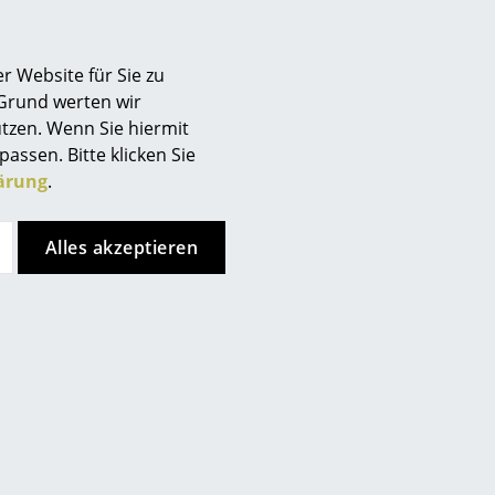
bere Tablar des USM Haller
r Website für Sie zu
n auf der Unterseite der
 Grund werten wir
icht zusätzlich fixiert werden.
tzen. Wenn Sie hiermit
ieferumfang enthalten.
passen. Bitte klicken Sie
ärung
.
Alles akzeptieren
ndung eines weichen und feucht
tte vermeiden Sie die
kalien.