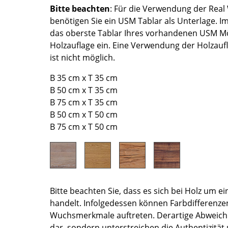
Richard Lampert
Ludwig Mies van der Rohe
Bitte beachten
: Für die Verwendung der Rea
Thonet
Marcel Breuer
benötigen Sie ein USM Tablar als Unterlage. Im
das oberste Tablar Ihres vorhandenen USM Mö
USM Haller
Philippe Starck
Holzauflage ein. Eine Verwendung der Holzauf
Vitra
Verner Panton
ist nicht möglich.
... alle Hersteller A-Z
... alle Designer A-Z
B 35 cm x T 35 cm
Neu bei smow
B 50 cm x T 35 cm
Inspiration
B 75 cm x T 35 cm
Special Editions
B 50 cm x T 50 cm
Designklassiker
B 75 cm x T 50 cm
Frauen im Design
Bauhaus Design
Midcentury Design
Skandinavisches De
Bitte beachten Sie, dass es sich bei Holz um e
Italienisches Design
handelt. Infolgedessen können Farbdifferenze
Nachhaltiges Desig
Wuchsmerkmale auftreten. Derartige Abweich
Natürliche Material
dar, sondern unterstreichen die Authentizität 