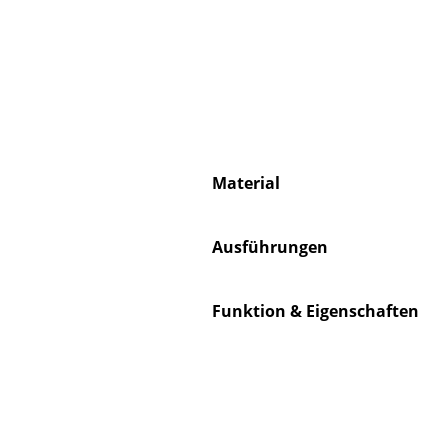
Service
Kontakt
Material
Bezahlung
Versand
FAQ
Ausführungen
Rückgabe & Umtau
Unsere Vorteile auf
Funktion & Eigenschaften
AGB
Datenschutz
Einen Suchbegriff