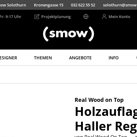
ow Solothurn
Kronengasse 15
032 622 55 52
solothurn@smow
Fr: 9-17 Uhr
Projektplanung
Mein Konto
ESIGNER
THEMEN
ANGEBOTE
INFO
Aufbewahren
Licht
Regale & Schränke
Hängeleuchten &
Deckenleuchten
Bücherregale
Tischleuchten
Wandregale
Real Wood on Top
Schreibtischleuchten
Holzauflag
Sideboards &
Kommoden
Stehleuchten &
Leseleuchten
Haller Re
TV Möbel
Bodenleuchten
Beistell- &
Rollcontainer
Wandleuchten