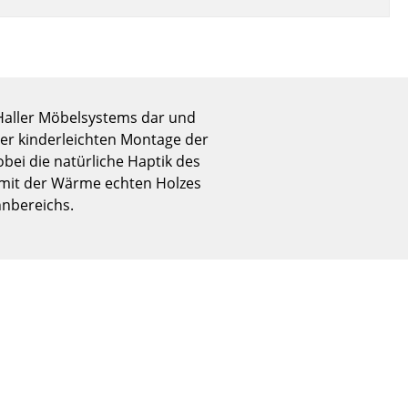
Empfang
Cafeteria
Branchenlösungen
Sicheres Arbeiten
 Haller Möbelsystems dar und
der kinderleichten Montage der
bei die natürliche Haptik des
Das Original
s mit der Wärme echten Holzes
hnbereichs.