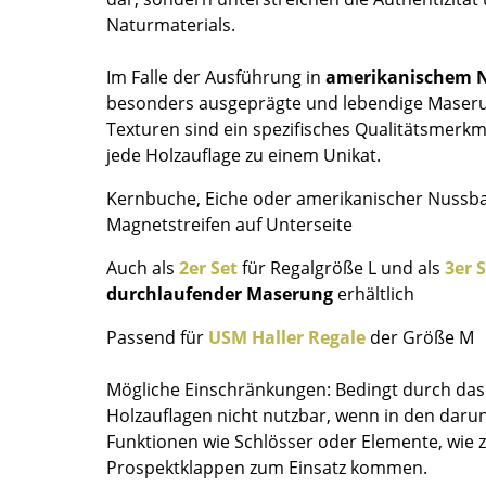
Naturmaterials.
Farbwelten
Das Original
Im Falle der Ausführung in
amerikanischem 
Geschenkideen
besonders ausgeprägte und lebendige Maserun
Texturen sind ein spezifisches Qualitätsmerk
jede Holzauflage zu einem Unikat.
Kernbuche, Eiche oder amerikanischer Nussba
Magnetstreifen auf Unterseite
Auch als
2er Set
für Regalgröße L und als
3er 
durchlaufender Maserung
erhältlich
sch
 einen Blick
Passend für
USM Haller Regale
der Größe M
Mögliche Einschränkungen: Bedingt durch das
Holzauflagen nicht nutzbar, wenn in den daru
Funktionen wie Schlösser oder Elemente, wie z
 eingeben
Prospektklappen zum Einsatz kommen.