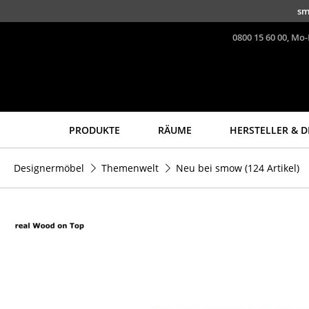
Direkt zum Inhalt
sm
0800 15 60 00, Mo-
PRODUKTE
RÄUME
HERSTELLER & D
Sitzmöbel
Tische
Designermöbel
Themenwelt
Neu bei smow
(124 Artikel)
Esszimmerstühle
Esstische
Sofas
Beistelltische
Sessel
Couchtische
Loungesessel
Schreibtische
Stühle
Sekretäre & PC-Tische
Freischwinger
Konferenztische
Barhocker
Stehtische &