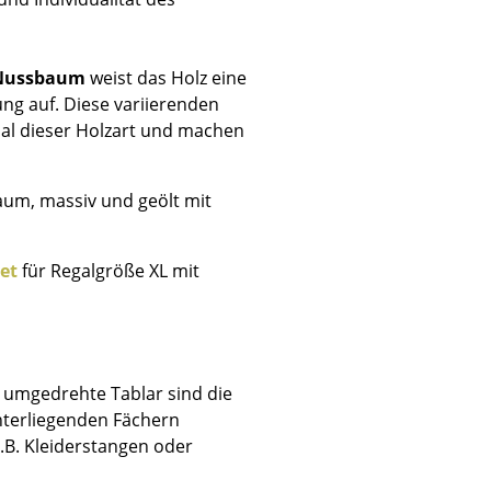
Nussbaum
weist das Holz eine
g auf. Diese variierenden
mal dieser Holzart und machen
Unternehmen
Über uns
um, massiv und geölt mit
smow vor Ort
Jobs bei smow
Arbeiten bei smow
Set
für Regalgröße XL mit
Newsletter
Presse
Impressum
 umgedrehte Tablar sind die
nterliegenden Fächern
.B. Kleiderstangen oder