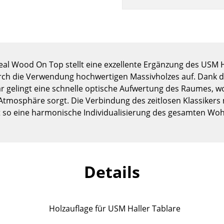
Kinderzimmer
Arbeitszimmer
Diele
Badezimmer
Stauraum
eal Wood On Top stellt eine exzellente Ergänzung des USM
Balkon & Garten
urch die Verwendung hochwertigen Massivholzes auf. Dank 
 gelingt eine schnelle optische Aufwertung des Raumes, wo
Hersteller
Designer
 Atmosphäre sorgt. Die Verbindung des zeitlosen Klassiker
 so eine harmonische Individualisierung des gesamten Wo
Artemide
Alvar Aalto
Cassina
Arne Jacobsen
Fritz Hansen
Charles & Ray Eames
HAY
Eero Saarinen
Details
Knoll International
Egon Eiermann
Louis Poulsen
Eileen Gray
Muuto
Jean Prouvé
Holzauflage für USM Haller Tablare
Nils Holger Moormann
Le Corbusier