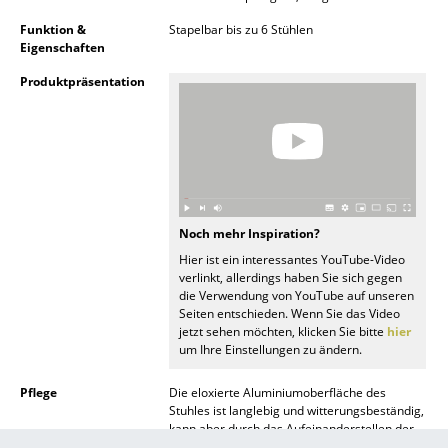
Kleinaufbewahrung
Funktion &
Stapelbar bis zu 6 Stühlen
Eigenschaften
Einzelteile
Produktpräsentation
... alle Aufbewahrungsmöbel
Licht
Hängeleuchten & Deckenleuchten
Tischleuchten
Noch mehr Inspiration?
Hier ist ein interessantes YouTube-Video
Schreibtischleuchten
verlinkt, allerdings haben Sie sich gegen
die Verwendung von YouTube auf unseren
Stehleuchten & Leseleuchten
Seiten entschieden. Wenn Sie das Video
jetzt sehen möchten, klicken Sie bitte
hier
Bodenleuchten
um Ihre Einstellungen zu ändern.
Wandleuchten
Pflege
Die eloxierte Aluminiumoberfläche des
Stuhles ist langlebig und witterungsbeständig,
Outdoor-Leuchten
kann aber durch das Aufeinanderstellen der
Stühle Gebrauchsspuren erhalten. Zur