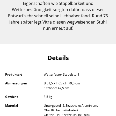
Eigenschaften wie Stapelbarkeit und
Einzelteile
Wetterbeständigkeit sorgten dafür, dass dieser
... alle Tische
Entwurf sehr schnell seine Liebhaber fand. Rund 75
Jahre später legt Vitra diesen wegweisenden Stuhl
Aufbewahren
nun erneut auf.
Regale & Schränke
Bücherregale
Details
Wandregale
Sideboards & Kommoden
Produktart
Wetterfester Stapelstuhl
TV Möbel
Abmessungen
B 51,5 x T 65 x H 79,5 cm
Sitzhöhe: 47,5 cm
Beistell- & Rollcontainer
Gewicht
3,5 kg
Barmöbel
Material
Untergestell & Sitzschale: Aluminium,
Garderoben
Oberfläche matteloxiert
Gleiter: TPE-Spritzguss, hellgrau