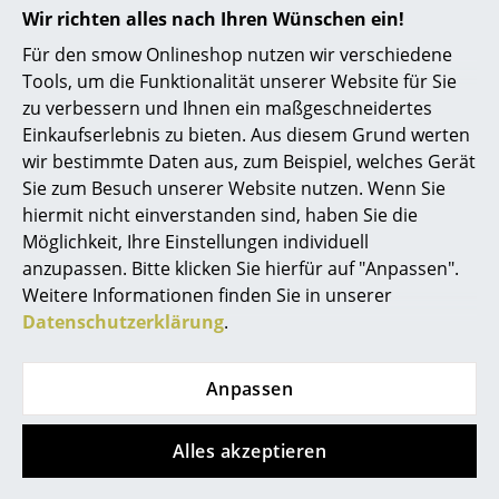
Wir richten alles nach Ihren Wünschen ein!
Akkuleuchten
Behandlung von Flecken nutzen Sie bitte ein
feuchtes Tuch und wenn nötig ein mildes,
Für den smow Onlineshop nutzen wir verschiedene
neutrales Reinigungsmittel.
... alle Leuchten
Tools, um die Funktionalität unserer Website für Sie
Gewährleistung
24 Monate
zu verbessern und Ihnen ein maßgeschneidertes
Betten
Einkaufserlebnis zu bieten. Aus diesem Grund werten
Produkt registrieren und
10 Jahre Vitra
Herstellergarantie
sichern
wir bestimmte Daten aus, zum Beispiel, welches Gerät
Doppelbetten
Sie zum Besuch unserer Website nutzen. Wenn Sie
Produktdatenblatt
Bitte klicken Sie auf das Bild, um detaillierte
Einzelbetten
hiermit nicht einverstanden sind, haben Sie die
Informationen zu erhalten (ca. 0,2 MB).
Möglichkeit, Ihre Einstellungen individuell
Stapelbetten
anzupassen. Bitte klicken Sie hierfür auf "Anpassen".
Weitere Informationen finden Sie in unserer
Kinderbetten
Datenschutzerklärung
.
Nachttische & Bettzubehör
... alle Betten
Anpassen
Accessoires
Alles akzeptieren
Diese Artikel könnten Ihnen auch
Uhren