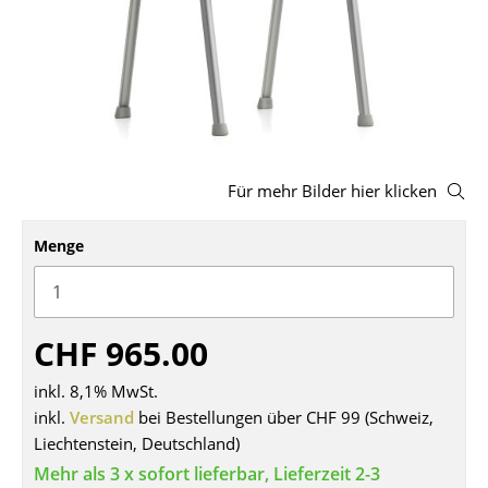
Hocker
Bänke & Liegen
Sitzsäcke
Gartenstühle
Für mehr Bilder hier klicken
Kinderstühle
Menge
Schaukelstühle
Bürodrehstühle
Konferenzstühle
CHF 965.00
Bürosessel
inkl. 8,1% MwSt.
inkl.
Versand
bei Bestellungen über CHF 99 (Schweiz,
Einzelteile
Liechtenstein, Deutschland)
... alle Sitzmöbel
Mehr als 3 x sofort lieferbar, Lieferzeit 2-3