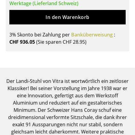
Werktage (Lieferland Schweiz)
Tische
In den Warenkorb
Esstische
Beistelltische
3% Skonto bei Zahlung per
Banküberweisung
:
CHF 936.05
(Sie sparen
CHF 28.95
)
Couchtische
Schreibtische
Sekretäre & PC-Tische
Konferenztische
Der Landi-Stuhl von Vitra ist wortwörtlich ein zeitloser
Klassiker! Bei seiner Vorstellung im Jahre 1938 war er
Stehtische & Stehpulte
eine Innovation, gefertigt aus dem Werkstoff
Aluminium und reduziert auf ein gestalterisches
Kindertische
Minimum. Der Schweizer Hans Coray schuf eine
Gartentische
dreidimensional verformte Sitzschale, die dank ihrer
exakt 91 Aussparungen nicht nur stabil, sondern
Servierwagen
gleichsam leicht daherkommt. Weitere praktische