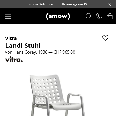
Direkt zum Inhalt
smow Solothurn
Kronengasse 15
Produkte
Vitra
Sitzmöbel
Landi-Stuhl
Esszimmerstühle
von Hans Coray, 1938
— CHF 965.00
Sofas
Sessel
Loungesessel
Stühle
Freischwinger
Barhocker