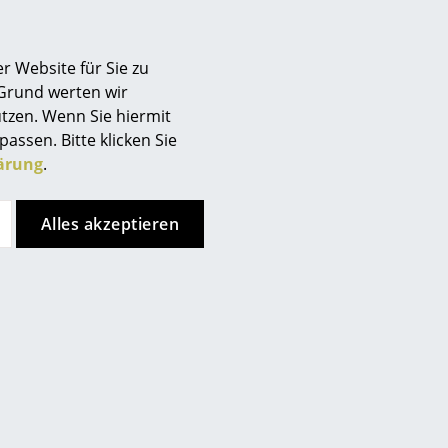
n darum, das Produkt nicht
r Website für Sie zu
 Grund werten wir
tzen. Wenn Sie hiermit
passen. Bitte klicken Sie
ärung
.
Alles akzeptieren
s Tuch und ein mildes