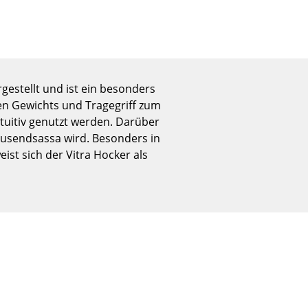
Empfang
Cafeteria
Branchenlösungen
Sicheres Arbeiten
gestellt und ist ein besonders
ten Gewichts und Tragegriff zum
tuitiv genutzt werden. Darüber
Das Original
ausendsassa wird. Besonders in
st sich der Vitra Hocker als