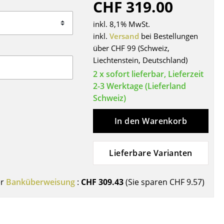
CHF 319.00
Decken
Kissen
inkl. 8,1% MwSt.
Teppiche
inkl.
Versand
bei Bestellungen
über CHF 99 (Schweiz,
Vorhänge
Liechtenstein, Deutschland)
... alle Accessoires
2 x sofort lieferbar, Lieferzeit
2-3 Werktage (Lieferland
Schweiz)
In den Warenkorb
Lieferbare Varianten
Büro
er
Banküberweisung
:
CHF 309.43
(Sie sparen
CHF 9.57
)
Arbeitsplatz
Management Büro
Konferenzraum