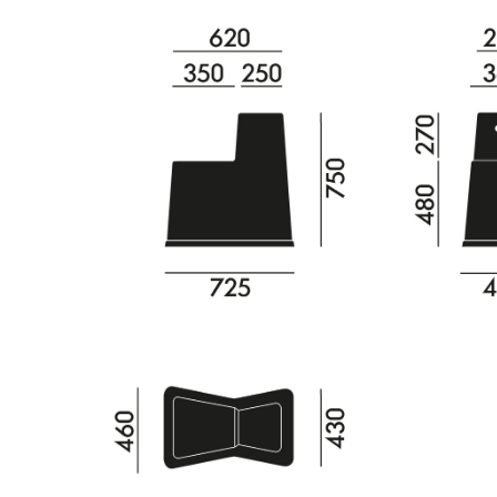
Richard Lampert
Ludwig Mies van der Rohe
Thonet
Marcel Breuer
USM Haller
Philippe Starck
Vitra
Verner Panton
... alle Hersteller A-Z
... alle Designer A-Z
Neu bei smow
Inspiration
Special Editions
Designklassiker
Frauen im Design
Bauhaus Design
Midcentury Design
Skandinavisches De
Italienisches Design
Nachhaltiges Desig
Natürliche Material