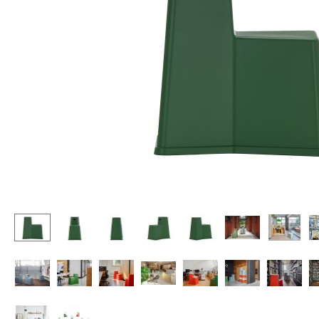
Stehpulte
Hocker
Kindertische
Bänke & Liegen
Gartentische
Sitzsäcke
Servierwagen
Gartenstühle
Einzelteile
Kinderstühle
... alle Tische
Schaukelstühle
Bürodrehstühle
Konferenzstühle
Bürosessel
Einzelteile
... alle Sitzmöbel