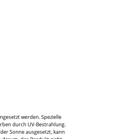
Unternehmen
Über uns
smow vor Ort
Jobs bei smow
Arbeiten bei smow
Newsletter
Presse
Impressum
ngesetzt werden. Spezielle
arben durch UV-Bestrahlung.
 der Sonne ausgesetzt, kann