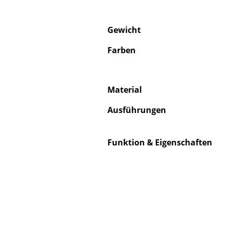
Gewicht
Farben
Service
Kontakt
Material
Bezahlung
Ausführungen
Versand
FAQ
Rückgabe & Umtau
Funktion & Eigenschaften
Unsere Vorteile auf
AGB
Datenschutz
Einen Suchbegriff