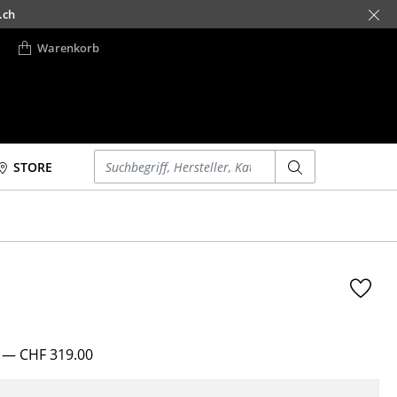
.ch
Warenkorb
Einen Suchbegriff eingeben
STORE
Betten
Accessoires
Doppelbetten
Uhren
Einzelbetten
Spiegel
Stapelbetten
Figuren & Miniaturen
Kinderbetten
Vasen
Nachttische &
Tabletts
Bettzubehör
6
— CHF 319.00
Büroutensilien
... alle Betten
Aufbewahrungsboxen