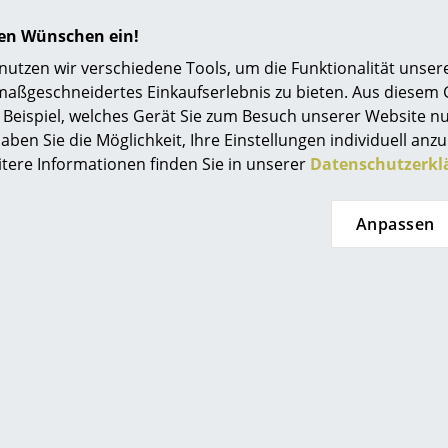
sich die Farbe dennoch ändern. Wir empfehle
länger als nötig der Sonne auszusetzen.
hren Wünschen ein!
tzen wir verschiedene Tools, um die Funktionalität unsere
Bitte klicken Sie auf das Bild, um detaillierte
maßgeschneidertes Einkaufserlebnis zu bieten. Aus diesem
Informationen zu erhalten (ca. 0,1 MB).
Beispiel, welches Gerät Sie zum Besuch unserer Website nu
aben Sie die Möglichkeit, Ihre Einstellungen individuell anzu
itere Informationen finden Sie in unserer
Datenschutzerkl
Anpassen
Bitte verwenden Sie zur Reinigung ein feuchte
Reinigungsmittel.
TÜV zertifiziert