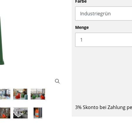
Farbe
Barmöbel
Outdoor-Leuchten
Garderoben
Akkuleuchten
Kleinaufbewahrung
... alle Leuchten
Menge
Einzelteile
... alle Aufbewahrungsmöbel
USM Haller Konfigurator
Zuhause
3% Skonto bei Zahlung p
Wohnzimmer
Esszimmer
Schlafzimmer