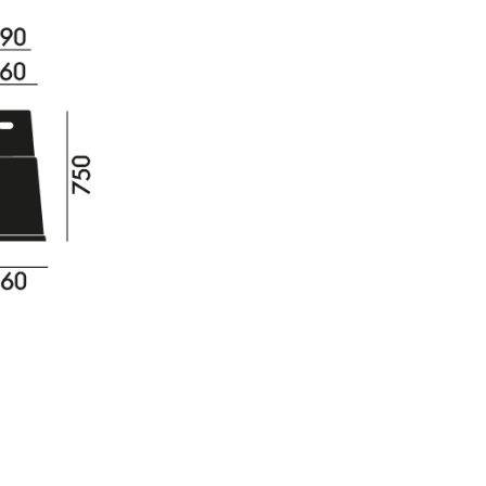
sign
n
ien