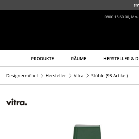
Direkt zum Inhalt
sm
0800 15 60 00, Mo-
PRODUKTE
RÄUME
HERSTELLER & D
Sitzmöbel
Tische
Designermöbel
Hersteller
Vitra
Stühle
(93 Artikel)
Esszimmerstühle
Esstische
Sofas
Beistelltische
Sessel
Couchtische
Loungesessel
Schreibtische
Stühle
Sekretäre & PC-Tische
Freischwinger
Konferenztische
Barhocker
Stehtische &