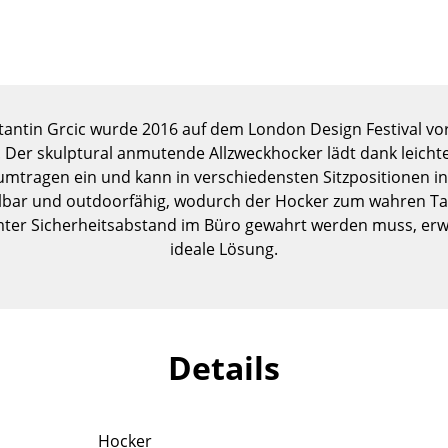
Kinderzimmer
Arbeitszimmer
Diele
Badezimmer
Stauraum
tantin Grcic wurde 2016 auf dem London Design Festival vor
Balkon & Garten
. Der skulptural anmutende Allzweckhocker lädt dank leich
umtragen ein und kann in verschiedensten Sitzpositionen in
Hersteller
Designer
pelbar und outdoorfähig, wodurch der Hocker zum wahren T
mter Sicherheitsabstand im Büro gewahrt werden muss, erwei
Artemide
Alvar Aalto
ideale Lösung.
Cassina
Arne Jacobsen
Fritz Hansen
Charles & Ray Eames
HAY
Eero Saarinen
Knoll International
Egon Eiermann
Details
Louis Poulsen
Eileen Gray
Muuto
Jean Prouvé
Nils Holger Moormann
Le Corbusier
Hocker