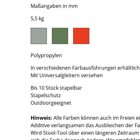
Maßangaben in mm
Farbwelten
Das Original
5,5 kg
Geschenkideen
Polypropylen
In verschiedenen Farbausführungen erhältlich
Mit Universalgleitern versehen
sch
Bis 10 Stück stapelbar
 einen Blick
Stapelschutz
Outdoorgeeignet
Hinweis:
Alle Farben können auch im Freien ei
Additive verlangsamen das Ausbleichen der F
 eingeben
Wird Stool-Tool über einen längeren Zeitraum