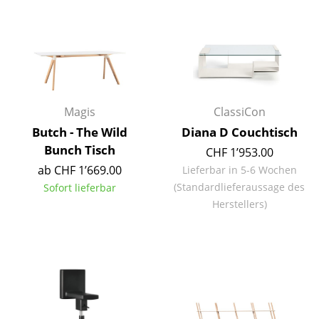
Spiegel
Figuren & Miniaturen
Vasen
Tabletts
Magis
ClassiCon
Butch - The Wild
Diana D Couchtisch
Büroutensilien
Bunch Tisch
CHF 1’953.00
Aufbewahrungsboxen
ab CHF 1’669.00
Lieferbar in 5-6 Wochen
(Standardlieferaussage des
Sofort lieferbar
Decken
Herstellers)
Kissen
Teppiche
Vorhänge
... alle Accessoires