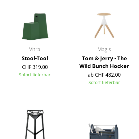
Einzelteile
... alle Tische
Aufbewahren
Regale & Schränke
Vitra
Magis
Bücherregale
Stool-Tool
Tom & Jerry - The
Wild Bunch Hocker
CHF 319.00
Wandregale
ab CHF 482.00
Sofort lieferbar
Sideboards & Kommoden
Sofort lieferbar
TV Möbel
Beistell- & Rollcontainer
Barmöbel
Garderoben