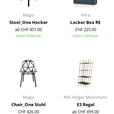
Kleinaufbewahrung
Einzelteile
Magis
Vitra
Stool_One Hocker
Locker Box RE
... alle Aufbewahrungsmöbel
ab CHF 457.00
CHF 225.00
Sofort lieferbar
Sofort lieferbar
Licht
Hängeleuchten & Deckenleuchten
Tischleuchten
Schreibtischleuchten
Stehleuchten & Leseleuchten
Bodenleuchten
Magis
Nils Holger Moormann
Wandleuchten
Chair_One Stuhl
ES Regal
Outdoor-Leuchten
CHF 426.00
ab CHF 499.00