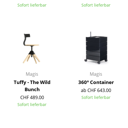
Sofort lieferbar
Sofort lieferbar
Tische
Esstische
Beistelltische
Couchtische
Schreibtische
Sekretäre & PC-Tische
Magis
Magis
Konferenztische
Tuffy - The Wild
360° Container
Stehtische & Stehpulte
Bunch
ab CHF 643.00
CHF 489.00
Sofort lieferbar
Kindertische
Sofort lieferbar
Gartentische
Servierwagen