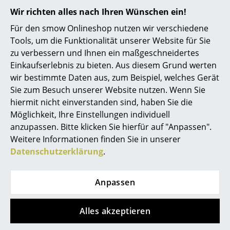
Vitra
ClassiCon
Wir richten alles nach Ihren Wünschen ein!
Allstar Bürodrehstuhl
Diana Beistelltisch
Büro
Für den smow Onlineshop nutzen wir verschiedene
ab CHF 903.00
ab CHF 613.00
Arbeitsplatz
Tools, um die Funktionalität unserer Website für Sie
Lieferbar in 6-7 Wochen
Lieferbar in 1-2 Wochen
zu verbessern und Ihnen ein maßgeschneidertes
(Standardlieferaussage des
(Standardlieferaussage des
Management Büro
Einkaufserlebnis zu bieten. Aus diesem Grund werten
Herstellers)
Herstellers)
wir bestimmte Daten aus, zum Beispiel, welches Gerät
Konferenzraum
Sie zum Besuch unserer Website nutzen. Wenn Sie
Empfang
hiermit nicht einverstanden sind, haben Sie die
Möglichkeit, Ihre Einstellungen individuell
Cafeteria
Konstantin Grcic
anzupassen. Bitte klicken Sie hierfür auf "Anpassen".
Weitere Informationen finden Sie in unserer
Branchenlösungen
Datenschutzerklärung
.
Sicheres Arbeiten
Konstantin Grcic studierte nach seiner Lehre zum
Anpassen
Möbelschreiner Industriedesign am Royal College of
Hersteller & Designer
Art in London. Nach seinem Diplom arbeitete er ein
Jahr für
Jasper Morrison
und gründete 1991 sein
Hersteller
Alles akzeptieren
eigenes Büro 'KGID' (Konstantin Grcic Industrial