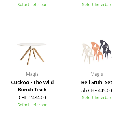
Sofort lieferbar
Sofort lieferbar
Akkuleuchten
... alle Leuchten
Betten
Doppelbetten
Einzelbetten
Stapelbetten
Magis
Magis
Kinderbetten
Cuckoo - The Wild
Bell Stuhl Set
Nachttische & Bettzubehör
Bunch Tisch
ab CHF 445.00
CHF 1’484.00
Sofort lieferbar
... alle Betten
Sofort lieferbar
Accessoires
Uhren