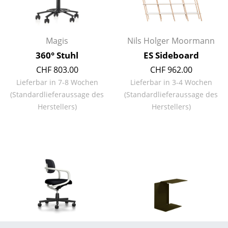
Räume
Zuhause
Magis
Nils Holger Moormann
360° Stuhl
ES Sideboard
Wohnzimmer
CHF 803.00
CHF 962.00
Esszimmer
Lieferbar in 7-8 Wochen
Lieferbar in 3-4 Wochen
(Standardlieferaussage des
(Standardlieferaussage des
Schlafzimmer
Herstellers)
Herstellers)
Kinderzimmer
Arbeitszimmer
Diele
Badezimmer
Stauraum
Balkon & Garten