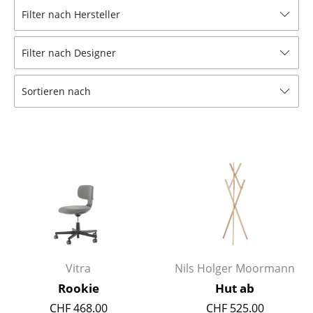
Filter nach Hersteller
Hocker
Bänke & Liegen
Filter nach Designer
Sitzsäcke
Sortieren nach
Gartenstühle
Kinderstühle
Schaukelstühle
Bürodrehstühle
Konferenzstühle
Bürosessel
Vitra
Nils Holger Moormann
Einzelteile
Rookie
Hut ab
... alle Sitzmöbel
CHF 468.00
CHF 525.00