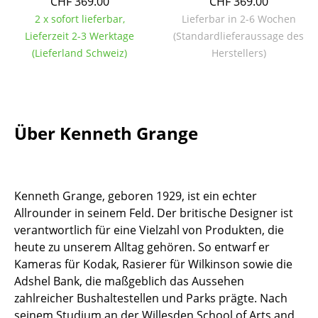
CHF 369.00
CHF 369.00
Kleinaufbewahrung
2 x sofort lieferbar,
Lieferbar in 2-6 Wochen
Lieferzeit 2-3 Werktage
(Standardlieferaussage des
Einzelteile
(Lieferland Schweiz)
Herstellers)
... alle Aufbewahrungsmöbel
Licht
Über Kenneth Grange
Hängeleuchten & Deckenleuchten
Tischleuchten
Schreibtischleuchten
Kenneth Grange, geboren 1929, ist ein echter
Allrounder in seinem Feld. Der britische Designer ist
Stehleuchten & Leseleuchten
verantwortlich für eine Vielzahl von Produkten, die
Bodenleuchten
heute zu unserem Alltag gehören. So entwarf er
Kameras für Kodak, Rasierer für Wilkinson sowie die
Wandleuchten
Adshel Bank, die maßgeblich das Aussehen
zahlreicher Bushaltestellen und Parks prägte. Nach
Outdoor-Leuchten
seinem Studium an der Willesden School of Arts and