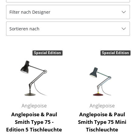
Hocker
Filter nach Designer
Bänke & Liegen
Sortieren nach
Sitzsäcke
Gartenstühle
Special Edition
Special Edition
Kinderstühle
Schaukelstühle
Bürodrehstühle
Konferenzstühle
Bürosessel
Anglepoise
Anglepoise
Anglepoise & Paul
Anglepoise & Paul
Einzelteile
Smith Type 75 -
Smith Type 75 Mini
Edition 5 Tischleuchte
Tischleuchte
... alle Sitzmöbel