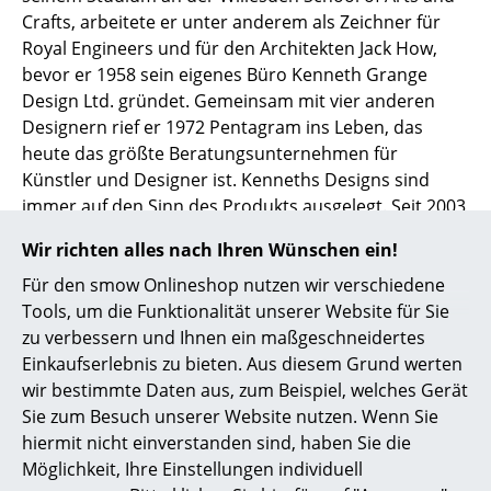
Akkuleuchten
Crafts, arbeitete er unter anderem als Zeichner für
Royal Engineers und für den Architekten Jack How,
... alle Leuchten
bevor er 1958 sein eigenes Büro Kenneth Grange
Design Ltd. gründet. Gemeinsam mit vier anderen
Betten
Designern rief er 1972 Pentagram ins Leben, das
heute das größte Beratungsunternehmen für
Doppelbetten
Künstler und Designer ist. Kenneths Designs sind
Einzelbetten
immer auf den Sinn des Produkts ausgelegt. Seit 2003
ist er der Chefdesigner von
Anglepoise
, wobei er sich
Stapelbetten
Wir richten alles nach Ihren Wünschen ein!
besonders auf das Entwerfen von Industrielampen
spezialisiert hat. 2013 wurde der Brite für seine Arbeit
Für den smow Onlineshop nutzen wir verschiedene
Kinderbetten
zum Ritter geschlagen.
Tools, um die Funktionalität unserer Website für Sie
Nachttische & Bettzubehör
zu verbessern und Ihnen ein maßgeschneidertes
Einkaufserlebnis zu bieten. Aus diesem Grund werten
... alle Betten
wir bestimmte Daten aus, zum Beispiel, welches Gerät
Sie zum Besuch unserer Website nutzen. Wenn Sie
Accessoires
hiermit nicht einverstanden sind, haben Sie die
Möglichkeit, Ihre Einstellungen individuell
Uhren