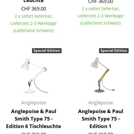
Leuchte
CHF 369.00
Einzelteile
CHF 369.00
2 x sofort lieferbar,
Lieferzeit 2-3 Werktage
2 x sofort lieferbar,
... alle Tische
(Lieferland Schweiz)
Lieferzeit 2-3 Werktage
(Lieferland Schweiz)
Aufbewahren
Regale & Schränke
Special Edition
Special Edition
Bücherregale
Wandregale
Sideboards & Kommoden
TV Möbel
Anglepoise
Anglepoise
Beistell- & Rollcontainer
Anglepoise & Paul
Anglepoise & Paul
Barmöbel
Smith Type 75 -
Smith Type 75 -
Edition 6 Tischleuchte
Edition 1
Garderoben