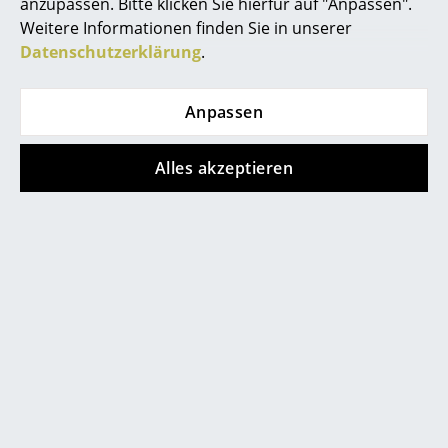
anzupassen. Bitte klicken Sie hierfür auf "Anpassen".
Spiegel
Weitere Informationen finden Sie in unserer
Datenschutzerklärung
.
Figuren & Miniaturen
Vasen
Anpassen
Tabletts
Alles akzeptieren
Büroutensilien
Aufbewahrungsboxen
Designerlegende Sir Kenneth Grange
Decken
Kissen
Teppiche
Vorhänge
... alle Accessoires