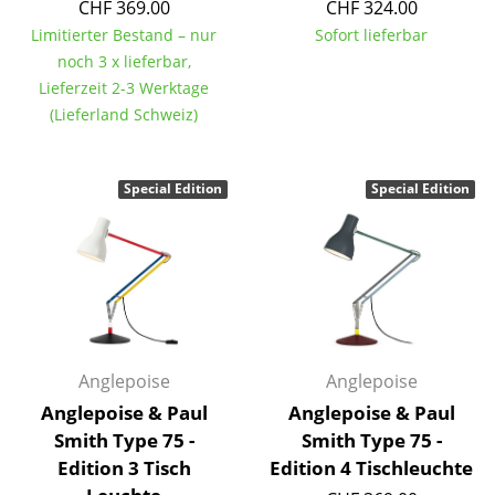
CHF 369.00
CHF 324.00
Tische
Limitierter Bestand – nur
Sofort lieferbar
noch 3 x lieferbar,
Esstische
Lieferzeit 2-3 Werktage
(Lieferland Schweiz)
Beistelltische
Couchtische
Special Edition
Special Edition
Schreibtische
Sekretäre & PC-Tische
Konferenztische
Stehtische & Stehpulte
Anglepoise
Anglepoise
Kindertische
Anglepoise & Paul
Anglepoise & Paul
Gartentische
Smith Type 75 -
Smith Type 75 -
Edition 3 Tisch
Edition 4 Tischleuchte
Servierwagen