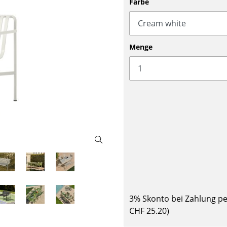
Farbe
Barmöbel
Outdoor-Leuchten
Garderoben
Akkuleuchten
Kleinaufbewahrung
... alle Leuchten
Menge
Einzelteile
... alle Aufbewahrungsmöbel
USM Haller Konfigurator
Zuhause
Wohnzimmer
3% Skonto bei Zahlung p
Esszimmer
CHF 25.20
)
Schlafzimmer