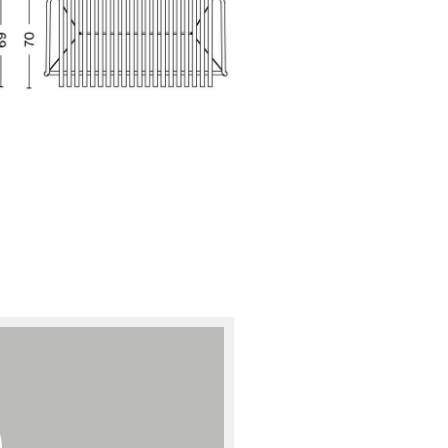
sign
n
ien