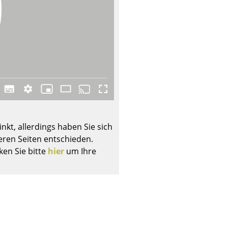
Unternehmen
Über uns
smow vor Ort
Jobs bei smow
Arbeiten bei smow
nkt, allerdings haben Sie sich
ren Seiten entschieden.
Newsletter
ken Sie bitte
hier
um Ihre
Presse
Impressum