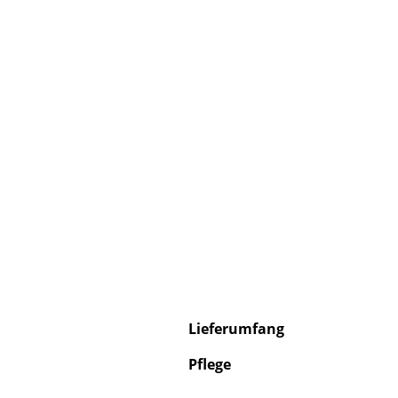
Service
Kontakt
Bezahlung
Versand
FAQ
Rückgabe & Umtau
Unsere Vorteile auf
AGB
Datenschutz
Lieferumfang
Pflege
Einen Suchbegriff