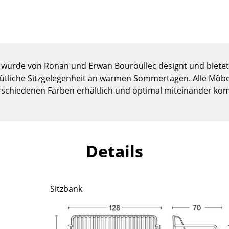
Kinderzimmer
Arbeitszimmer
Diele
Badezimmer
Stauraum
 wurde von Ronan und Erwan Bouroullec designt und bietet 
Balkon & Garten
tliche Sitzgelegenheit an warmen Sommertagen. Alle Möbel
erschiedenen Farben erhältlich und optimal miteinander kom
Hersteller
Designer
Artemide
Alvar Aalto
Cassina
Arne Jacobsen
Details
Fritz Hansen
Charles & Ray Eames
HAY
Eero Saarinen
Knoll International
Egon Eiermann
Sitzbank
Louis Poulsen
Eileen Gray
Muuto
Jean Prouvé
Nils Holger Moormann
Le Corbusier