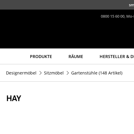
Direkt zum Inhalt
sm
0800 15 60 00, Mo-
PRODUKTE
RÄUME
HERSTELLER & D
Sitzmöbel
Tische
Designermöbel
Sitzmöbel
Gartenstühle
(148 Artikel)
Esszimmerstühle
Esstische
Sofas
Beistelltische
Sessel
Couchtische
Loungesessel
Schreibtische
Stühle
Sekretäre & PC-Tische
Freischwinger
Konferenztische
Barhocker
Stehtische &