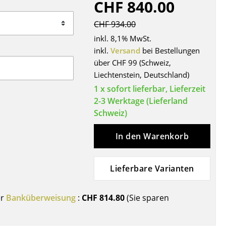
CHF 840.00
Decken
Kissen
CHF 934.00
Teppiche
inkl. 8,1% MwSt.
Vorhänge
inkl.
Versand
bei Bestellungen
über CHF 99 (Schweiz,
... alle Accessoires
Liechtenstein, Deutschland)
1 x sofort lieferbar, Lieferzeit
2-3 Werktage (Lieferland
Schweiz)
In den Warenkorb
Lieferbare Varianten
Büro
Arbeitsplatz
er
Banküberweisung
:
CHF 814.80
(Sie sparen
Management Büro
Konferenzraum