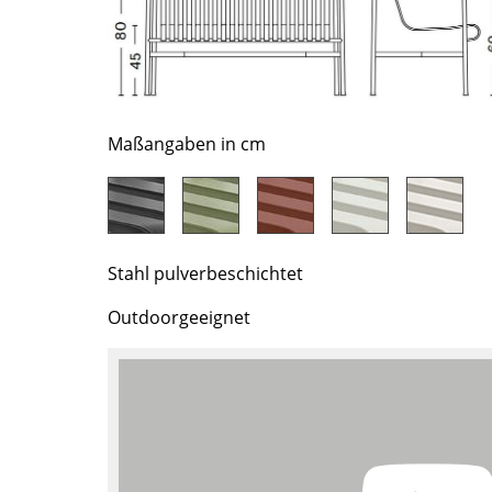
Richard Lampert
Ludwig Mies van der Rohe
Thonet
Marcel Breuer
USM Haller
Philippe Starck
Vitra
Verner Panton
... alle Hersteller A-Z
... alle Designer A-Z
Maßangaben in cm
Neu bei smow
Inspiration
Special Editions
Designklassiker
Stahl pulverbeschichtet
Frauen im Design
Outdoorgeeignet
Bauhaus Design
Midcentury Design
Skandinavisches De
Italienisches Design
Nachhaltiges Desig
Natürliche Material