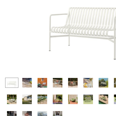
Stehpulte
Hocker
Kindertische
Bänke & Liegen
Gartentische
Sitzsäcke
Servierwagen
Gartenstühle
Einzelteile
Kinderstühle
... alle Tische
Schaukelstühle
Bürodrehstühle
Konferenzstühle
Bürosessel
Einzelteile
... alle Sitzmöbel